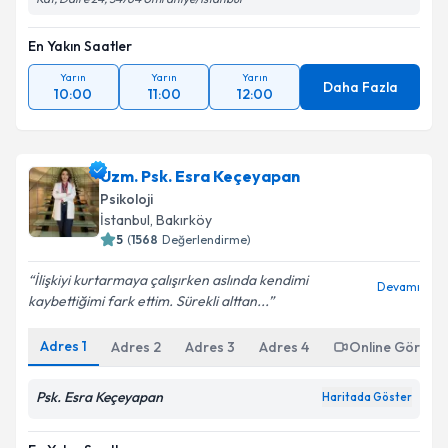
En Yakın Saatler
Yarın
Yarın
Yarın
Daha Fazla
10:00
11:00
12:00
Uzm. Psk. Esra Keçeyapan
Psikoloji
İstanbul
,
Bakırköy
5
(
1568
Değerlendirme)
İlişkiyi kurtarmaya çalışırken aslında kendimi
Devamı
kaybettiğimi fark ettim. Sürekli alttan...
Adres
1
Adres
2
Adres
3
Adres
4
Online Görüşm
Psk. Esra Keçeyapan
Haritada Göster