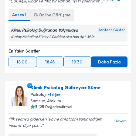
Çok ilgili, kibar ve titiz bir uzman. İyi ki yollarımız...
Adres
1
Online Görüşme
Klinik Psikolog Buğrahan Yalçınkaya
Haritada Göster
Kızılay Mahallesi Sümer 2 Caddesi Aka Han Apt. 39/6
En Yakın Saatler
18:00
18:45
19:30
Daha Fazla
Klinik Psikolog Gülbeyaz Süme
Psikoloji
+
1
diğer
Samsun
,
Atakum
5
(
25
Değerlendirme)
İlk seansa giderken 'ya ne anlatcam tanımadığım
Devamı
insana' diye çok...