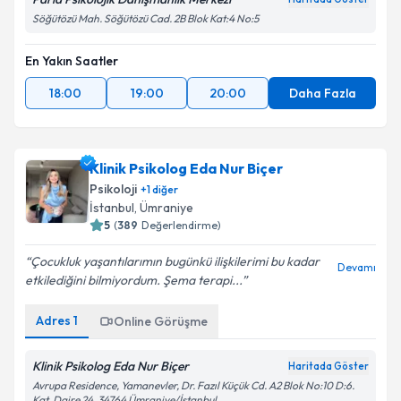
Söğütözü Mah. Söğütözü Cad. 2B Blok Kat:4 No:5
En Yakın Saatler
18:00
19:00
20:00
Daha Fazla
Klinik Psikolog Eda Nur Biçer
Psikoloji
+
1
diğer
İstanbul
,
Ümraniye
5
(
389
Değerlendirme)
Çocukluk yaşantılarımın bugünkü ilişkilerimi bu kadar
Devamı
etkilediğini bilmiyordum. Şema terapi...
Adres
1
Online Görüşme
Klinik Psikolog Eda Nur Biçer
Haritada Göster
Avrupa Residence, Yamanevler, Dr. Fazıl Küçük Cd. A2 Blok No:10 D:6.
Kat, Daire 24, 34764 Ümraniye/İstanbul