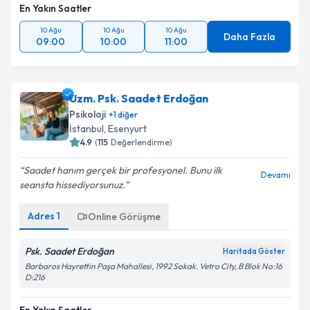
En Yakın Saatler
10 Ağu
10 Ağu
10 Ağu
Daha Fazla
09:00
10:00
11:00
Uzm. Psk. Saadet Erdoğan
Psikoloji
+
1
diğer
İstanbul
,
Esenyurt
4.9
(
115
Değerlendirme)
Saadet hanım gerçek bir profesyonel. Bunu ilk
Devamı
seansta hissediyorsunuz.
Adres
1
Online Görüşme
Psk. Saadet Erdoğan
Haritada Göster
Barbaros Hayrettin Paşa Mahallesi, 1992 Sokak. Vetro City, B Blok No:16
D:216