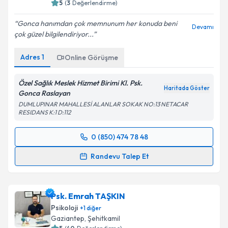
5
(
3
Değerlendirme)
Gonca hanımdan çok memnunum her konuda beni
Devamı
çok güzel bilgilendiriyor...
Adres
1
Online Görüşme
Özel Sağlık Meslek Hizmet Birimi Kl. Psk.
Haritada Göster
Gonca Raslayan
DUMLUPINAR MAHALLESİ ALANLAR SOKAK NO:13 NETACAR
RESIDANS K:1 D:112
0 (850) 474 78 48
Randevu Takvimi Talebi
Randevu Talep Et
Klinik Psikolog Gonca Raslayan
için randevu
takvimi talebi oluşturun. Size bu uzmandan randevu
Psk. Emrah TAŞKIN
almanız için bir takvim hazırlandığında e-posta ile
bilgilendireceğiz.
Psikoloji
+
1
diğer
Gaziantep
,
Şehitkamil
E-posta Adresiniz