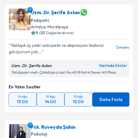
Uzm. Dr. Şerife Aslan
Psikiyatri
Antalya
,
Muratpaşa
5
(
121
Değerlendirme)
Yaklaşık üç yıldır anksiyete ve depresyon tedavisi
Devamı
görüyorum çok...
Uzm. Dr. Şerife Aslan
Haritada Göster
Tahılpazarı mah. Çatalköprü cad. No:40/8 Kat:4 Deveci 40 Plaza
En Yakın Saatler
10 Ağu
10 Ağu
10 Ağu
Daha Fazla
13:00
14:00
15:00
Psk. Ruveyda Şahin
Psikoloji