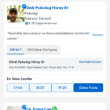
Klinik Psikolog Hüray Er
Psikoloji
Balıkesir
,
Edremit
5
(
11
Değerlendirme)
Kesinlikle beni anlıyor ve bana anlatabiliyor harika bir
Devamı
uzman
Adres
1
Online Görüşme
Klinik Psikolog Hüray Er
Haritada Göster
Sarı Kız Mah. Gazi İnebey Cad . İhsan Apt . No: 7 / 4
En Yakın Saatler
17:40
18:30
19:20
Daha Fazla
Psk. Esma Can