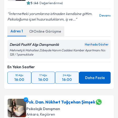
5
(
46
Değerlendirme)
İnternetteki yorumlarına istinaden kendisine gittim.
Devamı
Psikoloğuma içsel huzursuzluklarım, iş ve...
Kişisel verilerimin işlenmesine ilişkin
Aydınlatma
Metni
'ni okudum ve kişisel verilerimin belirtilen
Adres
1
Online Görüşme
kapsamda işlenmesini kabul ediyorum.
Denizli Pozitif Algı Danışmanlık
Haritada Göster
Takvim Talebini Gönder
Mehmetçik Mahallesi Zübeyde Hanım Caddesi Kamber Apartmanı No:
128 / 1 pamukkale
En Yakın Saatler
10 Ağu
17 Ağu
24 Ağu
Daha Fazla
16:00
16:00
16:00
Psk. Dan. Nükhet Tuğçehan Şimşek
Psikolojik Danışman
Ankara
,
Keçiören