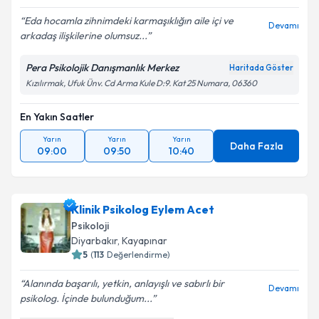
Eda hocamla zihnimdeki karmaşıklığın aile içi ve
Devamı
arkadaş ilişkilerine olumsuz...
Pera Psikolojik Danışmanlık Merkez
Haritada Göster
Kızılırmak, Ufuk Ünv. Cd Arma Kule D:9. Kat 25 Numara, 06360
En Yakın Saatler
Yarın
Yarın
Yarın
Daha Fazla
09:00
09:50
10:40
Klinik Psikolog Eylem Acet
Psikoloji
Diyarbakır
,
Kayapınar
5
(
113
Değerlendirme)
Alanında başarılı, yetkin, anlayışlı ve sabırlı bir
Devamı
psikolog. İçinde bulunduğum...