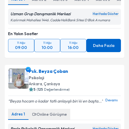
Uzman Grup Danışmanlık Merkezi
Haritada Göster
Kızılırmak Mahallesi 1446. Cadde HalkBank Sitesi D Blok A numara
En Yakın Saatler
11 Ağu
11 Ağu
11 Ağu
Daha Fazla
09:00
10:00
16:00
Psk. Beyza Çoban
Psikoloji
Ankara
,
Çankaya
5
(
125
Değerlendirme)
Devamı
Beyza hocam o kadar tatlı anlayışlı biri ki en başta...
Adres
1
Online Görüşme
Parla Psikolojik Danışmanlık Merkezi
Haritada Göster