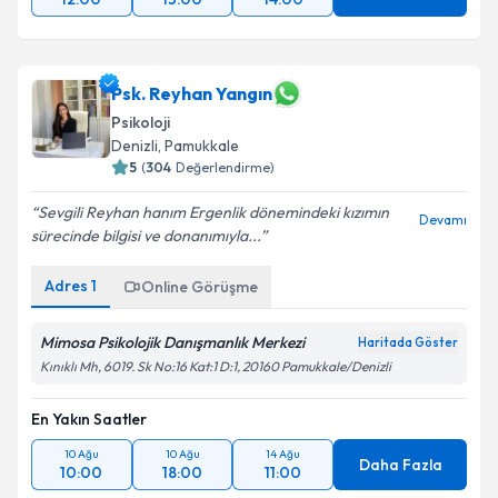
Psk. Reyhan Yangın
Psikoloji
Denizli
,
Pamukkale
5
(
304
Değerlendirme)
Sevgili Reyhan hanım Ergenlik dönemindeki kızımın
Devamı
sürecinde bilgisi ve donanımıyla...
Adres
1
Online Görüşme
Mimosa Psikolojik Danışmanlık Merkezi
Haritada Göster
Kınıklı Mh, 6019. Sk No:16 Kat:1 D:1, 20160 Pamukkale/Denizli
En Yakın Saatler
10 Ağu
10 Ağu
14 Ağu
Daha Fazla
10:00
18:00
11:00