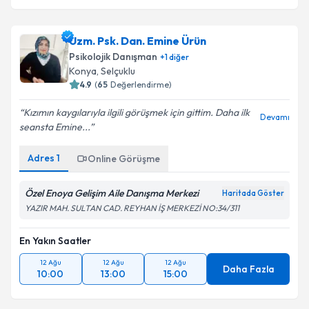
Uzm. Psk. Dan. Emine Ürün
Psikolojik Danışman
+
1
diğer
Konya
,
Selçuklu
4.9
(
65
Değerlendirme)
Kızımın kaygılarıyla ilgili görüşmek için gittim. Daha ilk
Devamı
seansta Emine...
Adres
1
Online Görüşme
Özel Enoya Gelişim Aile Danışma Merkezi
Haritada Göster
YAZIR MAH. SULTAN CAD. REYHAN İŞ MERKEZİ NO:34/311
En Yakın Saatler
12 Ağu
12 Ağu
12 Ağu
Daha Fazla
10:00
13:00
15:00