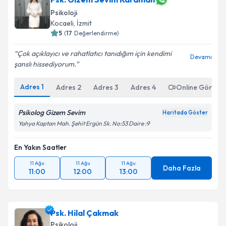
Psikoloji
Kocaeli
,
İzmit
5
(
17
Değerlendirme)
Çok açıklayıcı ve rahatlatıcı tanıdığım için kendimi
Devamı
şanslı hissediyorum.
Adres
1
Adres
2
Adres
3
Adres
4
Online Görüşm
Psikolog Gizem Sevim
Haritada Göster
Yahya Kaptan Mah. Şehit Ergün Sk. No:53 Daire :9
En Yakın Saatler
11 Ağu
11 Ağu
11 Ağu
Daha Fazla
11:00
12:00
13:00
Psk. Hilal Çakmak
Psikoloji