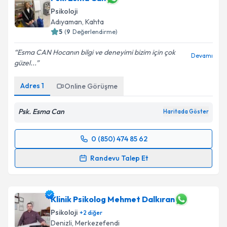
Psikoloji
Adıyaman
,
Kahta
5
(
9
Değerlendirme)
Esma CAN Hocanın bilgi ve deneyimi bizim için çok
Devamı
güzel...
Adres
1
Online Görüşme
Psk. Esma Can
Haritada Göster
0 (850) 474 85 62
Randevu Takvimi Talebi
Randevu Talep Et
Psk. Esma Can
için randevu takvimi talebi oluşturun.
Size bu uzmandan randevu almanız için bir takvim
hazırlandığında e-posta ile bilgilendireceğiz.
Klinik Psikolog Mehmet Dalkıran
Psikoloji
+
2
diğer
E-posta Adresiniz
Denizli
,
Merkezefendi