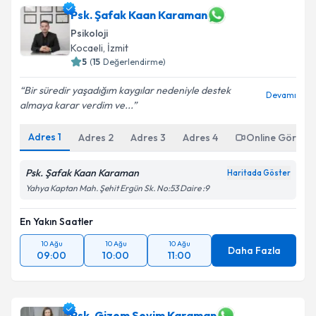
için bir takvim hazırlandığında e-posta ile
Psk. Şafak Kaan Karaman
bilgilendireceğiz.
Psikoloji
Kocaeli
,
İzmit
E-posta Adresiniz
5
(
15
Değerlendirme)
Bir süredir yaşadığım kaygılar nedeniyle destek
Devamı
almaya karar verdim ve...
Kişisel verilerimin işlenmesine ilişkin
Aydınlatma
Adres
1
Adres
2
Adres
3
Adres
4
Online Görüşm
Metni
'ni okudum ve kişisel verilerimin belirtilen
kapsamda işlenmesini kabul ediyorum.
Psk. Şafak Kaan Karaman
Haritada Göster
Yahya Kaptan Mah. Şehit Ergün Sk. No:53 Daire :9
Takvim Talebini Gönder
En Yakın Saatler
10 Ağu
10 Ağu
10 Ağu
Daha Fazla
09:00
10:00
11:00
Psk. Gizem Sevim Karaman