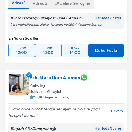
Adres
1
Adres
2
Online Görüşme
Klinik Psikolog Gülbeyaz Süme / Atakum
Haritada Göster
Yeni mahalle mah. atakent bulvarı no:180 A Atakum/Samsun
En Yakın Saatler
11 Ağu
11 Ağu
11 Ağu
Daha Fazla
12:00
13:00
14:00
Psk. Murathan Alpman
Psikoloji
Balıkesir
,
Altıeylül
5
(
19
Değerlendirme)
Daha önce birçok terapi deneyimim oldu ve çoğu
Devamı
terapist daha...
Empati Aile Danışmanlığı
Haritada Göster