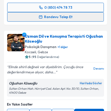
0 (850) 474 78 73
Randevu Takvimi Talebi
Randevu Talep Et
Psk. Ferdi Aşan
için randevu takvimi talebi oluşturun.
Size bu uzmandan randevu almanız için bir takvim
Uzman Dil ve Konuşma Terapisti Oğuzhan
hazırlandığında e-posta ile bilgilendireceğiz.
Köseoğlu
E-posta Adresiniz
Psikolojik Danışman
+
1
diğer
Kocaeli
,
Gebze
5
(
95
Değerlendirme)
Elinde sihirli değnek var diyebilirim. Çocuğu önce
Devamı
Kişisel verilerimin işlenmesine ilişkin
Aydınlatma
değerlendirmeye alıyor, daha...
Metni
'ni okudum ve kişisel verilerimin belirtilen
kapsamda işlenmesini kabul ediyorum.
Oğuzhan Köseoğlu
Haritada Göster
Sultan Orhan Mah. Hürriyet Cad. Aslan Apt. No: 30/10, Sultan Orhan,
41400 Gebze
Takvim Talebini Gönder
En Yakın Saatler