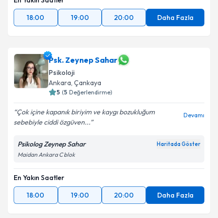
En Yakın Saatler
18:00
19:00
20:00
Daha Fazla
Psk. Zeynep Sahar
Psikoloji
Ankara
,
Çankaya
5
(
5
Değerlendirme)
Çok içine kapanık biriyim ve kaygı bozukluğum
Devamı
sebebiyle ciddi özgüven...
Psikolog Zeynep Sahar
Haritada Göster
Maidan Ankara C blok
En Yakın Saatler
18:00
19:00
20:00
Daha Fazla