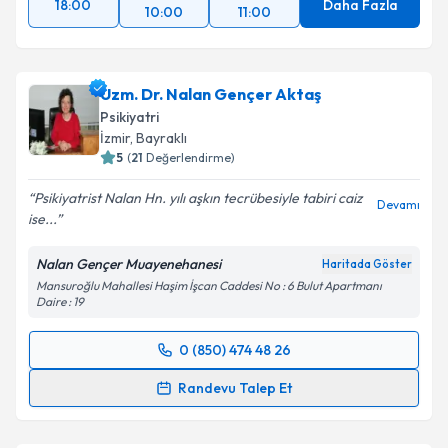
18:00
Daha Fazla
10:00
11:00
Uzm. Dr. Nalan Gençer Aktaş
Psikiyatri
İzmir
,
Bayraklı
5
(
21
Değerlendirme)
Psikiyatrist Nalan Hn. yılı aşkın tecrübesiyle tabiri caiz
Devamı
ise...
Nalan Gençer Muayenehanesi
Haritada Göster
Mansuroğlu Mahallesi Haşim İşcan Caddesi No : 6 Bulut Apartmanı
Daire : 19
0 (850) 474 48 26
Randevu Takvimi Talebi
Randevu Talep Et
Uzm. Dr. Nalan Gençer Aktaş
için randevu takvimi
talebi oluşturun. Size bu uzmandan randevu almanız