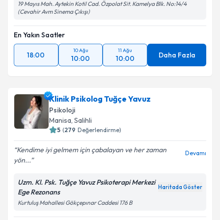
19 Mayıs Mah. Aytekin Kotil Cad. Özpolat Sit. Kamelya Blk. No:14/4
(Cevahir Avm Sinema Çıkışı)
En Yakın Saatler
10 Ağu
11 Ağu
18:00
Daha Fazla
10:00
10:00
Klinik Psikolog Tuğçe Yavuz
Psikoloji
Manisa
,
Salihli
5
(
279
Değerlendirme)
Kendime iyi gelmem için çabalayan ve her zaman
Devamı
yön...
Uzm. Kl. Psk. Tuğçe Yavuz Psikoterapi Merkezi
Haritada Göster
Ege Rezonans
Kurtuluş Mahallesi Gökçepınar Caddesi 176 B