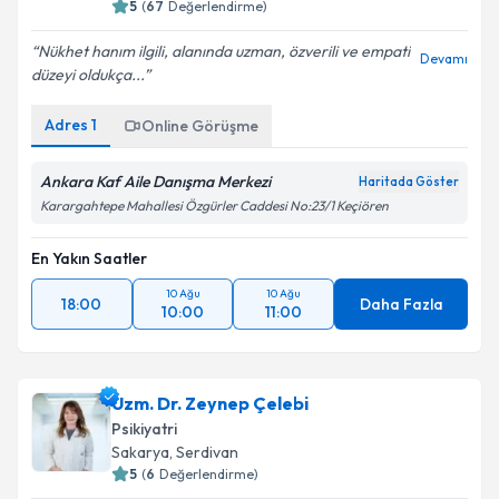
5
(
67
Değerlendirme)
Nükhet hanım ilgili, alanında uzman, özverili ve empati
Devamı
düzeyi oldukça...
Adres
1
Online Görüşme
Ankara Kaf Aile Danışma Merkezi
Haritada Göster
Karargahtepe Mahallesi Özgürler Caddesi No:23/1 Keçiören
En Yakın Saatler
10 Ağu
10 Ağu
18:00
Daha Fazla
10:00
11:00
Uzm. Dr. Zeynep Çelebi
Psikiyatri
Sakarya
,
Serdivan
5
(
6
Değerlendirme)