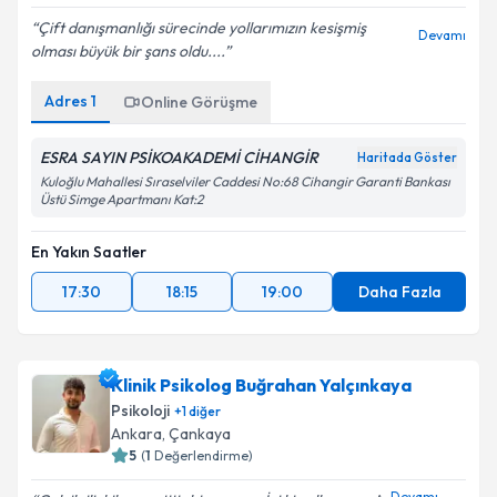
Çift danışmanlığı sürecinde yollarımızın kesişmiş
Devamı
olması büyük bir şans oldu....
Adres
1
Online Görüşme
ESRA SAYIN PSİKOAKADEMİ CİHANGİR
Haritada Göster
Kuloğlu Mahallesi Sıraselviler Caddesi No:68 Cihangir Garanti Bankası
Üstü Simge Apartmanı Kat:2
En Yakın Saatler
17:30
18:15
19:00
Daha Fazla
Klinik Psikolog Buğrahan Yalçınkaya
Psikoloji
+
1
diğer
Ankara
,
Çankaya
5
(
1
Değerlendirme)
Devamı