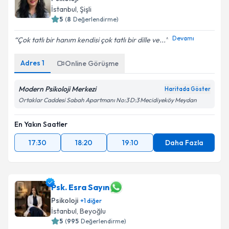
İstanbul
,
Şişli
5
(
8
Değerlendirme)
Devamı
Çok tatlı bir hanım kendisi çok tatlı bir dille ve...
Adres
1
Online Görüşme
Modern Psikoloji Merkezi
Haritada Göster
Ortaklar Caddesi Sabah Apartmanı No:3 D:3 Mecidiyeköy Meydan
En Yakın Saatler
17:30
18:20
19:10
Daha Fazla
Psk. Esra Sayın
Psikoloji
+
1
diğer
İstanbul
,
Beyoğlu
5
(
995
Değerlendirme)