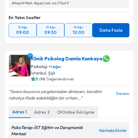
Altıeylül Mah. Keçeci sok. no:17 kat 3
En Yakın Saatler
10 Ağu
10 Ağu
10 Ağu
Daha Fazla
09:00
09:30
10:00
Klinik Psikolog Damla Kankaya
Psikoloji
+
1
diğer
İstanbul
,
Şişli
5
(
96
Değerlendirme)
Seans boyunca yargılamadan dinleyen, kendimi
Devamı
rahatça ifade edebildiğim bir ortam...
Adres
1
Adres
2
Online Görüşme
PsikoTerap-İST Eğitim ve Danışmanlık
Haritada Göster
Merkezi