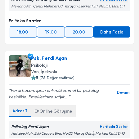
Mevlana Mh. Çelebi Mehmet Cd. Yaraşan Eserkent Sit. No:13 C Blok D:1
En Yakın Saatler
18:00
19:00
20:00
Daha Fazla
Psk. Ferdi Aşan
Psikoloji
Van
,
İpekyolu
5
(
78
Değerlendirme)
Ferdi hocam işinin ehli mükemmel bir psikolog
Devamı
kesinlikle. Emeklerinize sağlık...
Adres
1
Online Görüşme
Psikolog Ferdi Aşan
Haritada Göster
Hafıziye Mah. Eski Cezaevi Bina No:20 Maraş Ofis İş Merkezi Kat:5 D:13