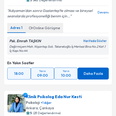
5
(
40
Değerlendirme)
Adıyaman’dan sonra Gaziantep’te olması ve bireysel
Devamı
seanslarda profesyonelliği benim için...
Kişisel verilerimin işlenmesine ilişkin
Aydınlatma
Adres
1
Online Görüşme
Metni
'ni okudum ve kişisel verilerimin belirtilen
kapsamda işlenmesini kabul ediyorum.
Psk. Emrah TAŞKIN
Haritada Göster
Değirmiçem Mah. Nişantaşı Sok. Tekerekoğlu İş Merkezi Bina No.2 Kat .1
İç Kapı No:44
Takvim Talebini Gönder
En Yakın Saatler
Yarın
Yarın
18:00
Daha Fazla
09:00
10:00
Klinik Psikolog Eda Nur Kesti
Psikoloji
+
1
diğer
Ankara
,
Çankaya
5
(
21
Değerlendirme)