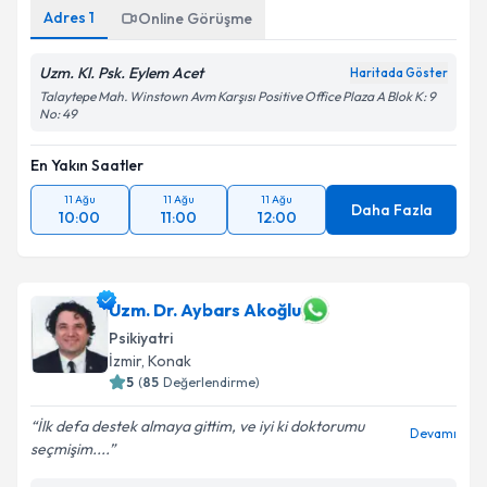
Adres
1
Online Görüşme
Uzm. Kl. Psk. Eylem Acet
Haritada Göster
Talaytepe Mah. Winstown Avm Karşısı Positive Office Plaza A Blok K: 9
No: 49
En Yakın Saatler
11 Ağu
11 Ağu
11 Ağu
Daha Fazla
10:00
11:00
12:00
Uzm. Dr. Aybars Akoğlu
Psikiyatri
İzmir
,
Konak
5
(
85
Değerlendirme)
İlk defa destek almaya gittim, ve iyi ki doktorumu
Devamı
seçmişim....