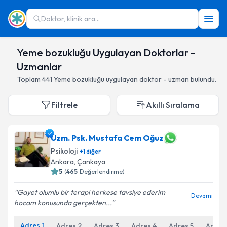
Doktor, klinik ara...
Yeme bozukluğu Uygulayan Doktorlar -
Uzmanlar
Toplam
441
Yeme bozukluğu
uygulayan doktor - uzman bulundu.
Filtrele
Akıllı Sıralama
Uzm. Psk. Mustafa Cem Oğuz
Psikoloji
+
1
diğer
Ankara
,
Çankaya
5
(
465
Değerlendirme)
Gayet olumlu bir terapi herkese tavsiye ederim
Devamı
hocam konusunda gerçekten...
Adres
1
Adres
2
Adres
3
Adres
4
Adres
5
Adres