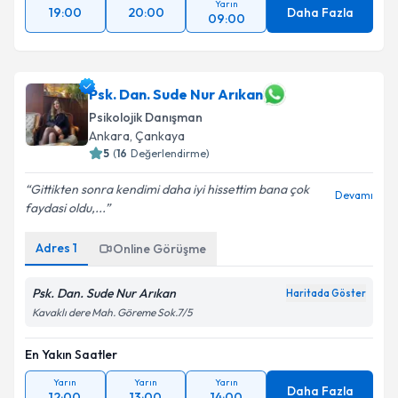
Yarın
19:00
20:00
Daha Fazla
09:00
Psk. Dan. Sude Nur Arıkan
Psikolojik Danışman
Ankara
,
Çankaya
5
(
16
Değerlendirme)
Gittikten sonra kendimi daha iyi hissettim bana çok
Devamı
faydasi oldu,...
Adres
1
Online Görüşme
Psk. Dan. Sude Nur Arıkan
Haritada Göster
Kavaklı dere Mah. Göreme Sok.7/5
En Yakın Saatler
Yarın
Yarın
Yarın
Daha Fazla
12:00
13:00
14:00