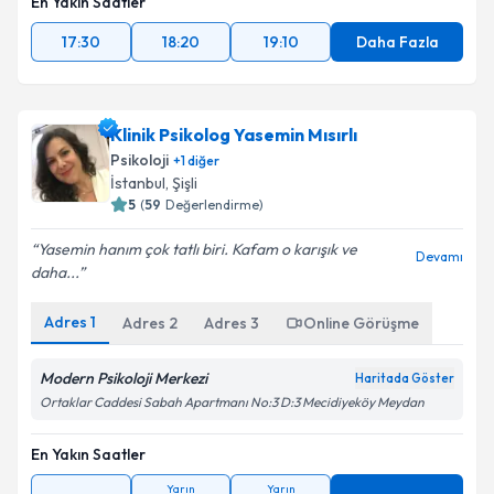
En Yakın Saatler
17:30
18:20
19:10
Daha Fazla
Klinik Psikolog Yasemin Mısırlı
Psikoloji
+
1
diğer
İstanbul
,
Şişli
5
(
59
Değerlendirme)
Yasemin hanım çok tatlı biri. Kafam o karışık ve
Devamı
daha...
Adres
1
Adres
2
Adres
3
Online Görüşme
Modern Psikoloji Merkezi
Haritada Göster
Ortaklar Caddesi Sabah Apartmanı No:3 D:3 Mecidiyeköy Meydan
En Yakın Saatler
Yarın
Yarın