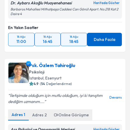
Dr. Aybars Akoğlu Muayenehanesi
Haritada Göster
Barbaros Mahallesi Mithatpaşa Caddesi Can Gönül Apart. No:218 Kat 2
Daire 4
En Yakın Saatler
18 Ağu
18 Ağu
18 Ağu
Daha Fazla
11:00
16:45
18:45
Psk. Özlem Tahiroğlu
Psikoloji
İstanbul
,
Esenyurt
4.9
(
54
Değerlendirme)
İletişimde olduğum için mutlu olduğum, iyi ki tanıştım
Devamı
dediğim uzmanım....
Adres
1
Adres
2
Online Görüşme
Ars Psikoloji ve Danışmanlık Merkezi
Haritada Göster