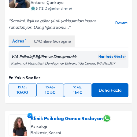
Ankara
,
Çankaya
5
(
12
Değerlendirme)
Samimi, ilgili ve güler yüzlü yaklaşımları insanı
Devamı
rahatlatıyor. Danıştığınız konu...
Adres
1
Online Görüşme
VIA Psikoloji Eğitim ve Danışmanlık
Haritada Göster
Kızılırmak Mahallesi, Dumlupınar Bulvarı, Yda Center, 9/A No:307
En Yakın Saatler
10 Ağu
10 Ağu
10 Ağu
Daha Fazla
10:00
10:50
11:40
Klinik Psikolog Gonca Raslayan
Psikoloji
Balıkesir
,
Karesi