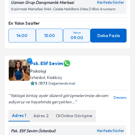
Uzman Grup Danışmanlık Merkezi
Haritada Göster
Kızılırmak Mahallesi 1446. Cadde HalkBank Sitesi D Blok A numara
En Yakın Saatler
Yarın
14:00
15:00
Daha Fazla
09:00
Psk. Elif Sevim
Psikoloji
İstanbul
,
Kadıköy
5
(
1573
Değerlendirme)
Yaklaşık birkaç aydır düzenli görüşmelerimize devam
Devamı
ediyoruz ve hayatımda gerçekten...
Adres
1
Adres
2
Online Görüşme
Psk. Elif Sevim (İstanbul)
Haritada Göster