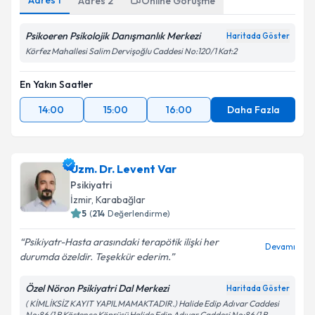
Adres
1
Adres
2
Online Görüşme
Psikoeren Psikolojik Danışmanlık Merkezi
Haritada Göster
Körfez Mahallesi Salim Dervişoğlu Caddesi No:120/1 Kat:2
En Yakın Saatler
14:00
15:00
16:00
Daha Fazla
Uzm. Dr. Levent Var
Psikiyatri
İzmir
,
Karabağlar
5
(
214
Değerlendirme)
Psikiyatr-Hasta arasındaki terapötik ilişki her
Devamı
durumda özeldir. Teşekkür ederim.
Özel Nöron Psikiyatri Dal Merkezi
Haritada Göster
( KİMLİKSİZ KAYIT YAPILMAMAKTADIR.) Halide Edip Adıvar Caddesi
No:86/1 B Köstence Köprüsü Halide Edip Adıvar Caddesi No:86/1 B