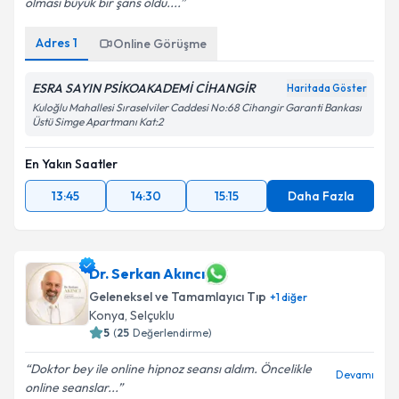
olması büyük bir şans oldu....
Adres
1
Online Görüşme
ESRA SAYIN PSİKOAKADEMİ CİHANGİR
Haritada Göster
Kuloğlu Mahallesi Sıraselviler Caddesi No:68 Cihangir Garanti Bankası
Üstü Simge Apartmanı Kat:2
En Yakın Saatler
13:45
14:30
15:15
Daha Fazla
Dr. Serkan Akıncı
Geleneksel ve Tamamlayıcı Tıp
+
1
diğer
Konya
,
Selçuklu
5
(
25
Değerlendirme)
Doktor bey ile online hipnoz seansı aldım. Öncelikle
Devamı
online seanslar...