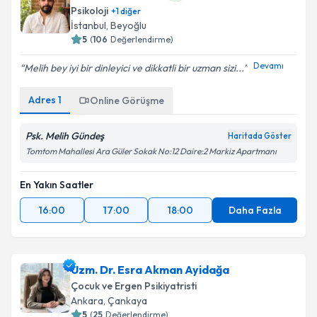
Psikoloji
+
1
diğer
İstanbul
,
Beyoğlu
5
(
106
Değerlendirme)
Devamı
Melih bey iyi bir dinleyici ve dikkatli bir uzman sizi...
Adres
1
Online Görüşme
Psk. Melih Gündeş
Haritada Göster
Tomtom Mahallesi Ara Güler Sokak No:12 Daire:2 Markiz Apartmanı
En Yakın Saatler
16:00
17:00
18:00
Daha Fazla
Uzm. Dr. Esra Akman Ayidağa
Çocuk ve Ergen Psikiyatristi
Ankara
,
Çankaya
5
(
25
Değerlendirme)