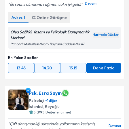
Devamı
İlk seans olmasına rağmen cokn iyi geldi
Adres
1
Online Görüşme
Olea Sağlıklı Yaşam ve Psikolojik Danışmanlık
Haritada Göster
Merkezi
Pancarlı Mahallesi Necmi Bayram Caddesi No:47
En Yakın Saatler
13:45
14:30
15:15
Daha Fazla
Psk. Esra Sayın
Psikoloji
+
1
diğer
İstanbul
,
Beyoğlu
5
(
995
Değerlendirme)
Çift danışmanlığı sürecinde yollarımızın kesişmiş
Devamı