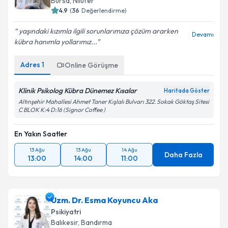
Bursa
,
Nilüfer
4.9
(
36
Değerlendirme)
yaşındaki kızımla ilgili sorunlarımıza çözüm ararken
Devamı
kübra hanımla yollarımız...
Adres
1
Online Görüşme
Klinik Psikolog Kübra Dünemez Kısalar
Haritada Göster
Altınşehir Mahallesi Ahmet Taner Kışlalı Bulvarı 322. Sokak Göktaş Sitesi
C BLOK K:4 D:16 (Signor Coffee )
En Yakın Saatler
13 Ağu
13 Ağu
14 Ağu
Daha Fazla
13:00
14:00
11:00
Uzm. Dr. Esma Koyuncu Aka
Psikiyatri