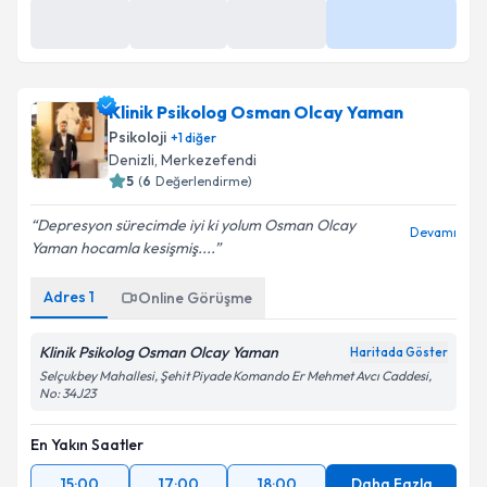
25 Ağu
25 Ağu
26 Ağu
Daha Fazla
10:00
10:30
10:00
Klinik Psikolog Osman Olcay Yaman
Psikoloji
+
1
diğer
Denizli
,
Merkezefendi
5
(
6
Değerlendirme)
Depresyon sürecimde iyi ki yolum Osman Olcay
Devamı
Yaman hocamla kesişmiş....
Adres
1
Online Görüşme
Klinik Psikolog Osman Olcay Yaman
Haritada Göster
Selçukbey Mahallesi, Şehit Piyade Komando Er Mehmet Avcı Caddesi,
No: 34J23
En Yakın Saatler