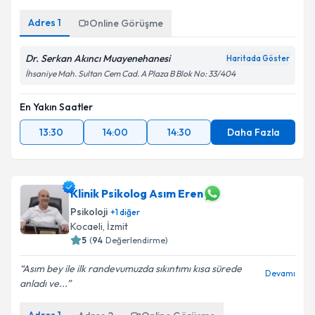
Adres
1
Online Görüşme
Dr. Serkan Akıncı Muayenehanesi
Haritada Göster
İhsaniye Mah. Sultan Cem Cad. A Plaza B Blok No: 33/404
En Yakın Saatler
13:30
14:00
14:30
Daha Fazla
Klinik Psikolog Asım Eren
Psikoloji
+
1
diğer
Kocaeli
,
İzmit
5
(
94
Değerlendirme)
Asım bey ile ilk randevumuzda sıkıntımı kısa sürede
Devamı
anladı ve...