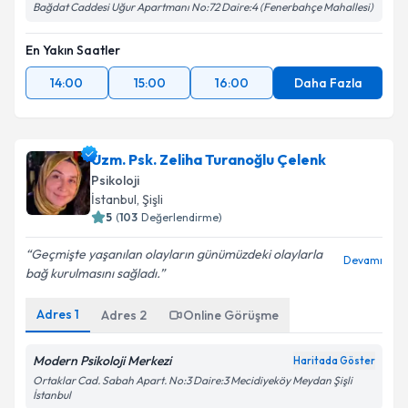
Bağdat Caddesi Uğur Apartmanı No:72 Daire:4 (Fenerbahçe Mahallesi)
En Yakın Saatler
14:00
15:00
16:00
Daha Fazla
Uzm. Psk. Zeliha Turanoğlu Çelenk
Psikoloji
İstanbul
,
Şişli
5
(
103
Değerlendirme)
Geçmişte yaşanılan olayların günümüzdeki olaylarla
Devamı
bağ kurulmasını sağladı.
Adres
1
Adres
2
Online Görüşme
Modern Psikoloji Merkezi
Haritada Göster
Ortaklar Cad. Sabah Apart. No:3 Daire:3 Mecidiyeköy Meydan Şişli
İstanbul