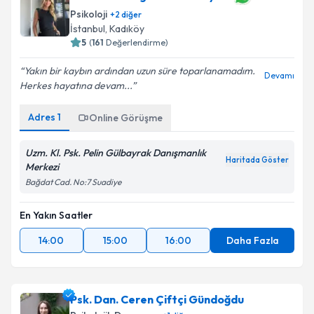
Klinik Psikolog Pelin Gülbayrak
Psikoloji
+
2
diğer
İstanbul
,
Kadıköy
5
(
161
Değerlendirme)
Yakın bir kaybın ardından uzun süre toparlanamadım.
Devamı
Herkes hayatına devam...
Adres
1
Online Görüşme
Uzm. Kl. Psk. Pelin Gülbayrak Danışmanlık
Haritada Göster
Merkezi
Bağdat Cad. No:7 Suadiye
En Yakın Saatler
14:00
15:00
16:00
Daha Fazla
Psk. Dan. Ceren Çiftçi Gündoğdu