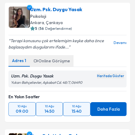
Uzm. Psk. Duygu Yasak
Psikoloji
Ankara
,
Çankaya
5
(
56
Değerlendirme)
Terapi konusunu çok ertelemişim keşke daha önce
Devamı
başlasaydım duygularımı ifade...
Adres
1
Online Görüşme
Uzm. Psk. Duygu Yasak
Haritada Göster
Yukarı Bahçelievler, Aşkabat Cd. 48/7, 06490
En Yakın Saatler
10 Ağu
10 Ağu
10 Ağu
Daha Fazla
09:00
14:50
15:40