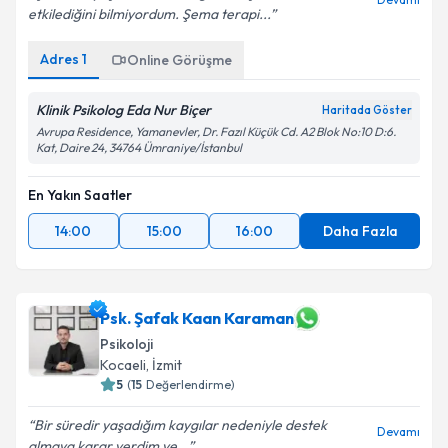
etkilediğini bilmiyordum. Şema terapi...
Adres
1
Online Görüşme
Klinik Psikolog Eda Nur Biçer
Haritada Göster
Avrupa Residence, Yamanevler, Dr. Fazıl Küçük Cd. A2 Blok No:10 D:6.
Kat, Daire 24, 34764 Ümraniye/İstanbul
En Yakın Saatler
14:00
15:00
16:00
Daha Fazla
Psk. Şafak Kaan Karaman
Psikoloji
Kocaeli
,
İzmit
5
(
15
Değerlendirme)
Bir süredir yaşadığım kaygılar nedeniyle destek
Devamı
almaya karar verdim ve...