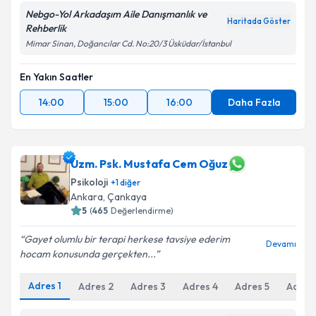
Nebgo-Yol Arkadaşım Aile Danışmanlık ve
Haritada Göster
Rehberlik
Mimar Sinan, Doğancılar Cd. No:20/3 Üsküdar/İstanbul
En Yakın Saatler
14:00
15:00
16:00
Daha Fazla
Uzm. Psk. Mustafa Cem Oğuz
Psikoloji
+
1
diğer
Ankara
,
Çankaya
5
(
465
Değerlendirme)
Gayet olumlu bir terapi herkese tavsiye ederim
Devamı
hocam konusunda gerçekten...
Adres
1
Adres
2
Adres
3
Adres
4
Adres
5
Adres