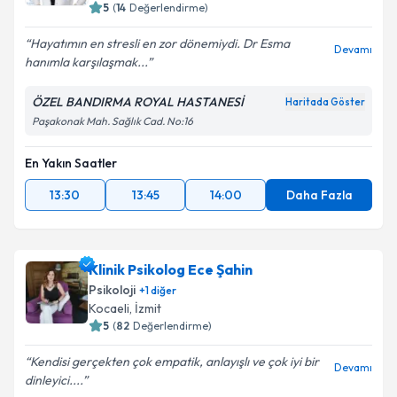
Balıkesir
,
Bandırma
5
(
14
Değerlendirme)
Hayatımın en stresli en zor dönemiydi. Dr Esma
Devamı
hanımla karşılaşmak...
ÖZEL BANDIRMA ROYAL HASTANESİ
Haritada Göster
Paşakonak Mah. Sağlık Cad. No:16
En Yakın Saatler
13:30
13:45
14:00
Daha Fazla
Klinik Psikolog Ece Şahin
Psikoloji
+
1
diğer
Kocaeli
,
İzmit
5
(
82
Değerlendirme)
Kendisi gerçekten çok empatik, anlayışlı ve çok iyi bir
Devamı
dinleyici....