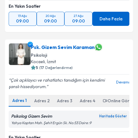
En Yakın Saatler
13 Ağu
20 Ağu
27 Ağu
Daha Fazla
09:00
09:00
09:00
Psk. Gizem Sevim Karaman
Psikoloji
Kocaeli
,
İzmit
5
(
17
Değerlendirme)
Çok açıklayıcı ve rahatlatıcı tanıdığım için kendimi
Devamı
şanslı hissediyorum.
Adres
1
Adres
2
Adres
3
Adres
4
Online Görüşm
Psikolog Gizem Sevim
Haritada Göster
Yahya Kaptan Mah. Şehit Ergün Sk. No:53 Daire :9
En Yakın Saatler