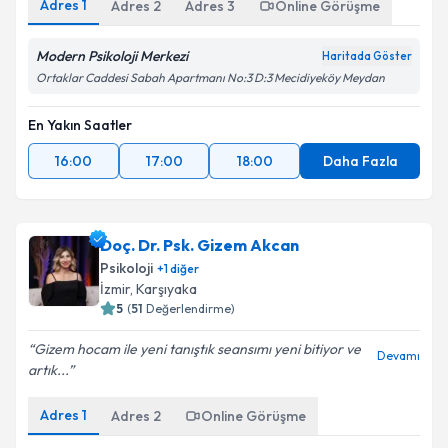
Adres
1
Adres
2
Adres
3
Online Görüşme
Modern Psikoloji Merkezi
Haritada Göster
Ortaklar Caddesi Sabah Apartmanı No:3 D:3 Mecidiyeköy Meydan
En Yakın Saatler
16:00
17:00
18:00
Daha Fazla
Doç. Dr. Psk. Gizem Akcan
Psikoloji
+
1
diğer
İzmir
,
Karşıyaka
5
(
51
Değerlendirme)
Gizem hocam ile yeni tanıştık seansımı yeni bitiyor ve
Devamı
artık...
Adres
1
Adres
2
Online Görüşme