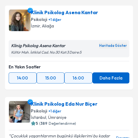
Klinik Psikolog Asena Kantar
Psikoloji
+
1
diğer
İzmir
,
Aliağa
Klinig Psikolog Asena Kantar
Haritada Göster
Kültür Mah. İstiklal Cad. No:30 Kat:3 Daire:5
En Yakın Saatler
14:00
15:00
16:00
Daha Fazla
Klinik Psikolog Eda Nur Biçer
Psikoloji
+
1
diğer
İstanbul
,
Ümraniye
5
(
389
Değerlendirme)
Çocukluk yaşantılarımın bugünkü ilişkilerimi bu kadar
Devamı