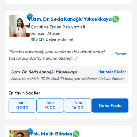
Uzm. Dr. Seda Kanoğlu Yüksekkaya
Çocuk ve Ergen Psikiyatristi
Samsun
,
Atakum
5
(
29
Değerlendirme)
Kardeş kıskançlığı konusunda destek almak amaçlı
Devamı
başvurduk doktor hanıma desteği...
Uzm. Dr. Seda Kanoğlu Yüksekkaya
Haritada Göster
Mimarsinan Mah. 117. Sk. No:2/7 Monalyum residance, Atakum, Samsun
En Yakın Saatler
Yarın
Yarın
Yarın
Daha Fazla
09:30
15:00
16:00
Psk. Melih Gündeş