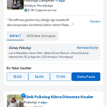
Psikolojik Danışman
+
1
diğer
Antalya
,
Muratpaşa
5
(
10
Değerlendirme)
Tarafimiza göstermiş olduğu ilgi nezaketli
Devamı
davranışından kendimizi daha rahat ifade...
Adres
1
Online Görüşme
Güney Psikoloji
Haritada Göster
Lara Mahallesi, Fener Mah., Bülent Ecevit Bulvarı, Grand Duke İş
Merkezi No:75, İç Kapı No: Z02 Antalya / Muratpaşa
En Yakın Saatler
15:00
16:00
17:00
Daha Fazla
Klinik Psikolog Kübra Dünemez Kısalar
Psikoloji
+
1
diğer