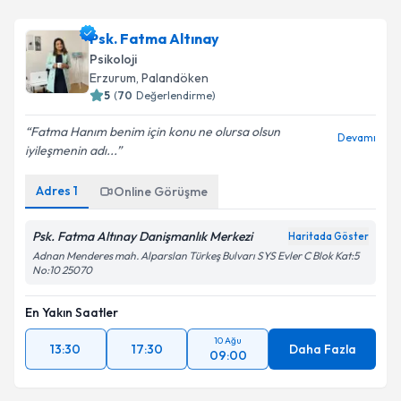
Psk. Fatma Altınay
Psikoloji
Erzurum
,
Palandöken
5
(
70
Değerlendirme)
Fatma Hanım benim için konu ne olursa olsun
Devamı
iyileşmenin adı...
Adres
1
Online Görüşme
Psk. Fatma Altınay Danişmanlık Merkezi
Haritada Göster
Adnan Menderes mah. Alparslan Türkeş Bulvarı SYS Evler C Blok Kat:5
No:10 25070
En Yakın Saatler
10 Ağu
13:30
17:30
Daha Fazla
09:00