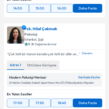
14:00
15:00
16:00
Daha Fazla
Psk. Hilal Çakmak
Psikoloji
İstanbul
,
Şişli
5
(
8
Değerlendirme)
Devamı
Çok tatlı bir hanım kendisi çok tatlı bir dille ve...
Adres
1
Online Görüşme
Modern Psikoloji Merkezi
Haritada Göster
Ortaklar Caddesi Sabah Apartmanı No:3 D:3 Mecidiyeköy Meydan
En Yakın Saatler
17:00
17:50
18:40
Daha Fazla