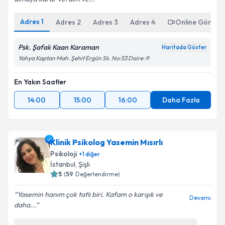
Adres
1
Adres
2
Adres
3
Adres
4
Online Görüşm
Psk. Şafak Kaan Karaman
Haritada Göster
Yahya Kaptan Mah. Şehit Ergün Sk. No:53 Daire :9
En Yakın Saatler
14:00
15:00
16:00
Daha Fazla
Klinik Psikolog Yasemin Mısırlı
Psikoloji
+
1
diğer
İstanbul
,
Şişli
5
(
59
Değerlendirme)
Yasemin hanım çok tatlı biri. Kafam o karışık ve
Devamı
daha...