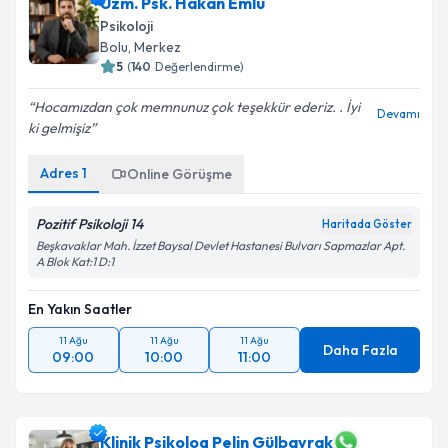
Uzm. Psk. Hakan Emlu
Psikoloji
Bolu
,
Merkez
5
(
140
Değerlendirme)
Hocamızdan çok memnunuz çok teşekkür ederiz. . İyi
Devamı
ki gelmişiz
Adres
1
Online Görüşme
Pozitif Psikoloji 14
Haritada Göster
Beşkavaklar Mah. İzzet Baysal Devlet Hastanesi Bulvarı Sapmazlar Apt.
A Blok Kat:1 D:1
En Yakın Saatler
11 Ağu
11 Ağu
11 Ağu
Daha Fazla
09:00
10:00
11:00