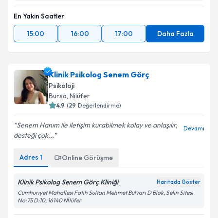
En Yakın Saatler
15:00
16:00
17:00
Daha Fazla
Klinik Psikolog Senem Görç
Psikoloji
Bursa
,
Nilüfer
4.9
(
29
Değerlendirme)
Senem Hanım ile iletişim kurabilmek kolay ve anlaşılır,
Devamı
desteği çok...
Adres
1
Online Görüşme
Klinik Psikolog Senem Görç Kliniği
Haritada Göster
Cumhuriyet Mahallesi Fatih Sultan Mehmet Bulvarı D Blok, Selin Sitesi
No:75 D:10, 16140 Ni̇lüfer