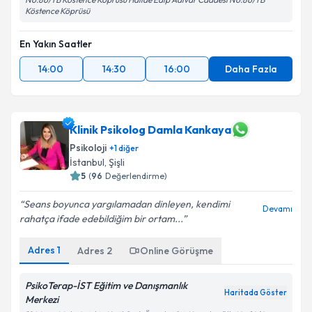
Köstence Köprüsü
En Yakın Saatler
14:00
14:30
16:00
Daha Fazla
Klinik Psikolog Damla Kankaya
Psikoloji
+
1
diğer
İstanbul
,
Şişli
5
(
96
Değerlendirme)
Seans boyunca yargılamadan dinleyen, kendimi
Devamı
rahatça ifade edebildiğim bir ortam...
Adres
1
Adres
2
Online Görüşme
PsikoTerap-İST Eğitim ve Danışmanlık
Haritada Göster
Merkezi