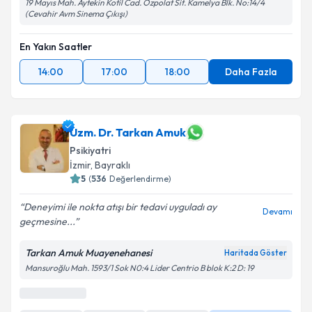
19 Mayıs Mah. Aytekin Kotil Cad. Özpolat Sit. Kamelya Blk. No:14/4
(Cevahir Avm Sinema Çıkışı)
En Yakın Saatler
14:00
17:00
18:00
Daha Fazla
Uzm. Dr. Tarkan Amuk
Psikiyatri
İzmir
,
Bayraklı
5
(
536
Değerlendirme)
Deneyimi ile nokta atışı bir tedavi uyguladı ay
Devamı
geçmesine...
Tarkan Amuk Muayenehanesi
Haritada Göster
Mansuroğlu Mah. 1593/1 Sok N0:4 Lider Centrio B blok K:2 D: 19
En Yakın Saatler