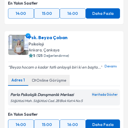
En Yakın Saatler
14:00
15:00
16:00
Daha Fazla
Psk. Beyza Çoban
Psikoloji
Ankara
,
Çankaya
5
(
125
Değerlendirme)
Devamı
Beyza hocam o kadar tatlı anlayışlı biri ki en başta...
Adres
1
Online Görüşme
Parla Psikolojik Danışmanlık Merkezi
Haritada Göster
Söğütözü Mah. Söğütözü Cad. 2B Blok Kat:4 No:5
En Yakın Saatler
14:00
15:00
16:00
Daha Fazla