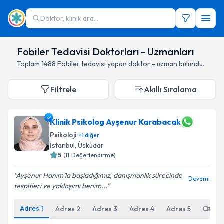
Doktor, klinik ara...
Fobiler Tedavisi Doktorları - Uzmanları
Toplam
1488
Fobiler
tedavisi yapan doktor - uzman bulundu.
Filtrele
Akıllı Sıralama
Klinik Psikolog Ayşenur Karabacak
Psikoloji
+
1
diğer
İstanbul
,
Üsküdar
5
(
11
Değerlendirme)
Ayşenur Hanım’la başladığımız, danışmanlık sürecinde
Devamı
tespitleri ve yaklaşımı benim...
Adres
1
Adres
2
Adres
3
Adres
4
Adres
5
Onl