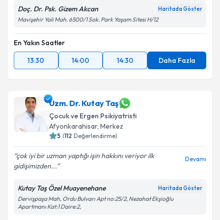
Doç. Dr. Psk. Gizem Akcan
Haritada Göster
Mavişehir Yali Mah. 6500/1 Sok. Park Yaşam Sitesi H/12
En Yakın Saatler
13:30
14:00
14:30
Daha Fazla
Uzm. Dr. Kutay Taş
Çocuk ve Ergen Psikiyatristi
Afyonkarahisar
,
Merkez
5
(
112
Değerlendirme)
çok iyi bir uzman yaptığı işin hakkını veriyor ilk
Devamı
gidişimizden...
Kutay Taş Özel Muayenehane
Haritada Göster
Dervişpaşa Mah, Ordu Bulvarı Apt no:25/2, Nezahat Ekşioğlu
Apartmanı Kat:1 Daire:2,