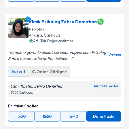
Klinik Psikolog Zehra Demirhan
Psikoloji
Ankara
,
Çankaya
4.9
(
128
Değerlendirme)
Kendime güvenle alakalı sorunlar yaşıyordum Psikolog
Devamı
Zehra hocamı internetten buldum...
Adres
1
Online Görüşme
Uzm. Kl. Psk. Zehra Demirhan
Haritada Göster
Söğütözü Mah.
En Yakın Saatler
13:30
15:50
16:40
Daha Fazla