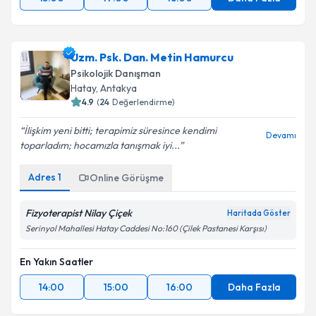
15:00
17:00
18:00
Daha Fazla
Uzm. Psk. Dan. Metin Hamurcu
Psikolojik Danışman
Hatay
,
Antakya
4.9
(
24
Değerlendirme)
İlişkim yeni bitti; terapimiz süresince kendimi
Devamı
toparladım; hocamızla tanışmak iyi...
Adres
1
Online Görüşme
Fizyoterapist Nilay Çiçek
Haritada Göster
Serinyol Mahallesi Hatay Caddesi No:160 (Çilek Pastanesi Karşısı)
En Yakın Saatler
14:00
15:00
16:00
Daha Fazla