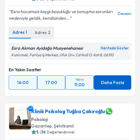
Esra hocamıza kaygı bozukluğu ve konuşma sorunları
Devamı
nedeniyle geldik, kendisinden...
Adres
1
Adres
2
Esra Akman Ayidağa Muayenehanesi
Haritada Göster
Kızılırmak, Farilya İş Merkezi, Ufuk Ünv. Cd No8 D: Kat:8, 06510
En Yakın Saatler
Yarın
16:00
17:00
Daha Fazla
11:00
Klinik Psikolog Tuğba Çakıroğlu
Psikoloji
Gaziantep
,
Şehitkamil
5
(
38
Değerlendirme)