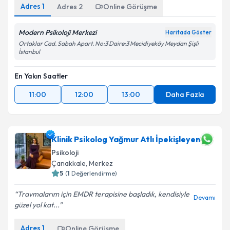
Adres
1
Adres
2
Online Görüşme
Modern Psikoloji Merkezi
Haritada Göster
Ortaklar Cad. Sabah Apart. No:3 Daire:3 Mecidiyeköy Meydan Şişli
İstanbul
En Yakın Saatler
11:00
12:00
13:00
Daha Fazla
Klinik Psikolog Yağmur Atlı İpekişleyen
Psikoloji
Çanakkale
,
Merkez
5
(
1
Değerlendirme)
Travmalarım için EMDR terapisine başladık, kendisiyle
Devamı
güzel yol kat...
Adres
1
Online Görüşme