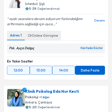
İstanbul
,
Şişli
5
(
39
Değerlendirme)
aydır seanslara devam ediyorum farkındalığımı
Devamı
arttırmamı sağladığı için ayca...
Adres
1
Online Görüşme
Psk. Ayça Dalgıç
Haritada Göster
En Yakın Saatler
12:00
13:00
14:00
Daha Fazla
Klinik Psikolog Eda Nur Kesti
Psikoloji
+
1
diğer
Ankara
,
Çankaya
5
(
20
Değerlendirme)