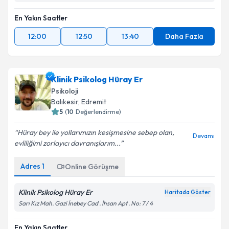
En Yakın Saatler
12:00
12:50
13:40
Daha Fazla
Klinik Psikolog Hüray Er
Psikoloji
Balıkesir
,
Edremit
5
(
10
Değerlendirme)
Hüray bey ile yollarımızın kesişmesine sebep olan,
Devamı
evliliğimi zorlayıcı davranışlarım...
Adres
1
Online Görüşme
Klinik Psikolog Hüray Er
Haritada Göster
Sarı Kız Mah. Gazi İnebey Cad . İhsan Apt . No: 7 / 4
En Yakın Saatler