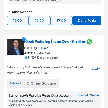
Yeni Mah. Ulusal Egemenlik Bulv. No:42/D3
En Yakın Saatler
15:00
16:00
17:00
Daha Fazla
Klinik Psikolog İhsan Onur Kızılkan
Psikoloji
+
1
diğer
Ankara
,
Çankaya
5
(
129
Değerlendirme)
Yaklaşımı çözümlemeleri ses tonundaki sakinlik çok
Devamı
memnunum iyi ki yollarımız...
Adres
1
Online Görüşme
Uzman Klinik Psikolog İhsan Onur Kızılkan
Haritada Göster
Maidan İş Merkezi C Blok D:61 Mustafa Kemal Mahallesi 2118 Cadde
Çankaya / Ankara