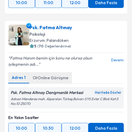
10:00
11:00
12:00
Daha Fazla
Psk. Fatma Altınay
Psikoloji
Erzurum
,
Palandöken
5
(
70
Değerlendirme)
Fatma Hanım benim için konu ne olursa olsun
Devamı
iyileşmenin adı...
Adres
1
Online Görüşme
Psk. Fatma Altınay Danişmanlık Merkezi
Haritada Göster
Adnan Menderes mah. Alparslan Türkeş Bulvarı SYS Evler C Blok Kat:5
No:10 25070
En Yakın Saatler
10:00
10:30
12:00
Daha Fazla