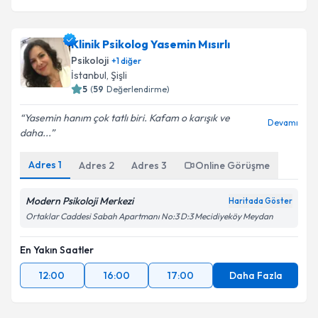
Klinik Psikolog Yasemin Mısırlı
Psikoloji
+
1
diğer
İstanbul
,
Şişli
5
(
59
Değerlendirme)
Yasemin hanım çok tatlı biri. Kafam o karışık ve
Devamı
daha...
Adres
1
Adres
2
Adres
3
Online Görüşme
Modern Psikoloji Merkezi
Haritada Göster
Ortaklar Caddesi Sabah Apartmanı No:3 D:3 Mecidiyeköy Meydan
En Yakın Saatler
12:00
16:00
17:00
Daha Fazla