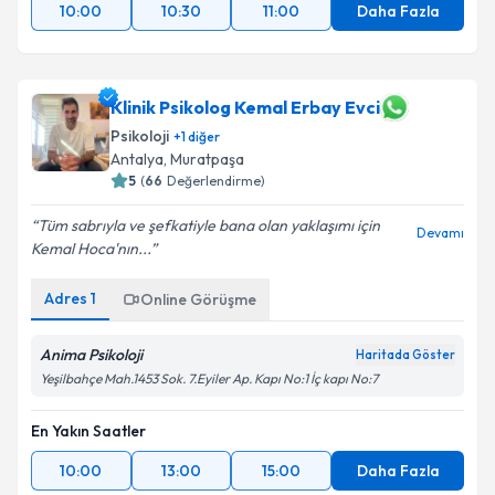
10:00
10:30
11:00
Daha Fazla
Klinik Psikolog Kemal Erbay Evci
Psikoloji
+
1
diğer
Antalya
,
Muratpaşa
5
(
66
Değerlendirme)
Tüm sabrıyla ve şefkatiyle bana olan yaklaşımı için
Devamı
Kemal Hoca'nın...
Adres
1
Online Görüşme
Anima Psikoloji
Haritada Göster
Yeşilbahçe Mah.1453 Sok. 7.Eyiler Ap. Kapı No:1 İç kapı No:7
En Yakın Saatler
10:00
13:00
15:00
Daha Fazla