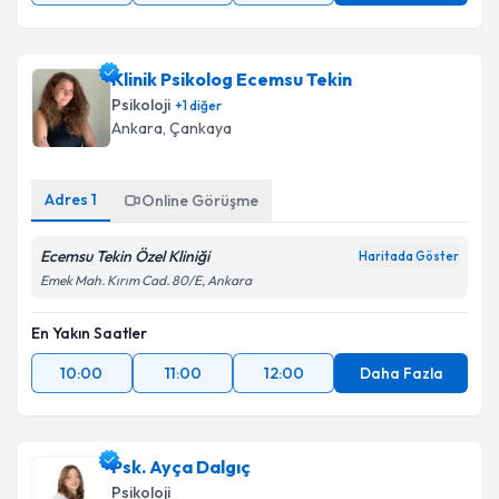
Klinik Psikolog Ecemsu Tekin
Psikoloji
+
1
diğer
Ankara
,
Çankaya
Adres
1
Online Görüşme
Ecemsu Tekin Özel Kliniği
Haritada Göster
Emek Mah. Kırım Cad. 80/E, Ankara
En Yakın Saatler
10:00
11:00
12:00
Daha Fazla
Psk. Ayça Dalgıç
Psikoloji