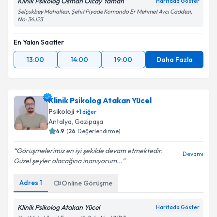
Klinik Psikolog Osman Olcay Yaman
Haritada Göster
Selçukbey Mahallesi, Şehit Piyade Komando Er Mehmet Avcı Caddesi,
No: 34J23
En Yakın Saatler
13:00
14:00
19:00
Daha Fazla
Klinik Psikolog Atakan Yücel
Psikoloji
+
1
diğer
Antalya
,
Gazipaşa
4.9
(
26
Değerlendirme)
Görüşmelerimiz en iyi şekilde devam etmektedir.
Devamı
Güzel şeyler olacağına inanıyorum...
Adres
1
Online Görüşme
Klinik Psikolog Atakan Yücel
Haritada Göster