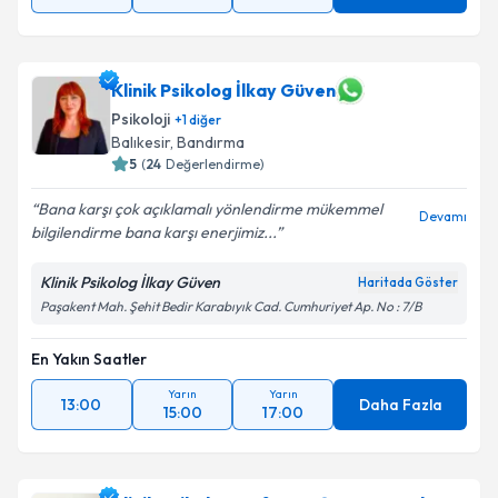
Klinik Psikolog İlkay Güven
Psikoloji
+
1
diğer
Balıkesir
,
Bandırma
5
(
24
Değerlendirme)
Bana karşı çok açıklamalı yönlendirme mükemmel
Devamı
bilgilendirme bana karşı enerjimiz...
Klinik Psikolog İlkay Güven
Haritada Göster
Paşakent Mah. Şehit Bedir Karabıyık Cad. Cumhuriyet Ap. No : 7/B
En Yakın Saatler
Yarın
Yarın
13:00
Daha Fazla
15:00
17:00