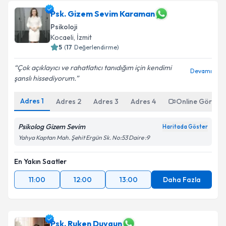
Psk. Gizem Sevim Karaman
Psikoloji
Kocaeli
,
İzmit
5
(
17
Değerlendirme)
Çok açıklayıcı ve rahatlatıcı tanıdığım için kendimi
Devamı
şanslı hissediyorum.
Adres
1
Adres
2
Adres
3
Adres
4
Online Görüşm
Psikolog Gizem Sevim
Haritada Göster
Yahya Kaptan Mah. Şehit Ergün Sk. No:53 Daire :9
En Yakın Saatler
11:00
12:00
13:00
Daha Fazla
Psk. Ruken Duygun