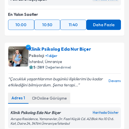
En Yakın Saatler
10:00
10:50
11:40
Daha Fazla
Klinik Psikolog Eda Nur Biçer
Psikoloji
+
1
diğer
İstanbul
,
Ümraniye
5
(
389
Değerlendirme)
Çocukluk yaşantılarımın bugünkü ilişkilerimi bu kadar
Devamı
etkilediğini bilmiyordum. Şema terapi...
Adres
1
Online Görüşme
Klinik Psikolog Eda Nur Biçer
Haritada Göster
Avrupa Residence, Yamanevler, Dr. Fazıl Küçük Cd. A2 Blok No:10 D:6.
Kat, Daire 24, 34764 Ümraniye/İstanbul