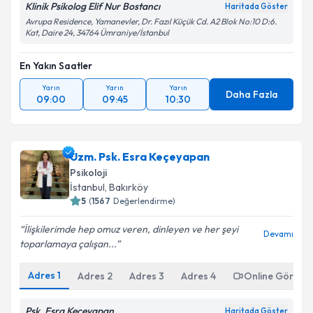
Klinik Psikolog Elif Nur Bostancı
Haritada Göster
Avrupa Residence, Yamanevler, Dr. Fazıl Küçük Cd. A2 Blok No:10 D:6.
Kat, Daire 24, 34764 Ümraniye/İstanbul
En Yakın Saatler
Yarın
Yarın
Yarın
Daha Fazla
09:00
09:45
10:30
Uzm. Psk. Esra Keçeyapan
Psikoloji
İstanbul
,
Bakırköy
5
(
1567
Değerlendirme)
İlişkilerimde hep omuz veren, dinleyen ve her şeyi
Devamı
toparlamaya çalışan...
Adres
1
Adres
2
Adres
3
Adres
4
Online Görüşm
Psk. Esra Keçeyapan
Haritada Göster