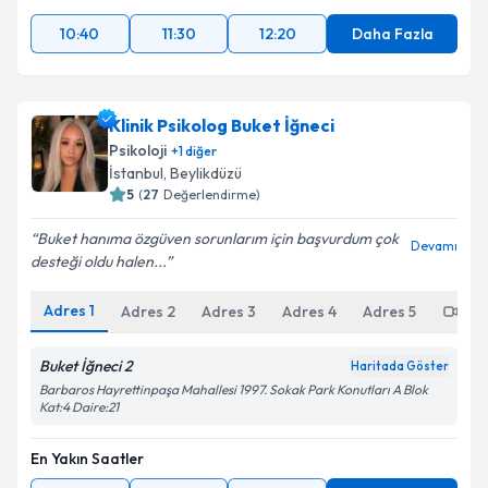
10:40
11:30
12:20
Daha Fazla
Klinik Psikolog Buket İğneci
Psikoloji
+
1
diğer
İstanbul
,
Beylikdüzü
5
(
27
Değerlendirme)
Buket hanıma özgüven sorunlarım için başvurdum çok
Devamı
desteği oldu halen...
Adres
1
Adres
2
Adres
3
Adres
4
Adres
5
Onl
Buket İğneci 2
Haritada Göster
Barbaros Hayrettinpaşa Mahallesi 1997. Sokak Park Konutları A Blok
Kat:4 Daire:21
En Yakın Saatler