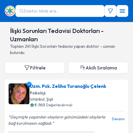
Doktor, klinik ara...
İlişki Sorunları Tedavisi Doktorları -
Uzmanları
Toplam
241
İlişki Sorunları
tedavisi yapan doktor - uzman
bulundu.
Filtrele
Akıllı Sıralama
Uzm. Psk. Zeliha Turanoğlu Çelenk
Psikoloji
İstanbul
,
Şişli
5
(
103
Değerlendirme)
Geçmişte yaşanılan olayların günümüzdeki olaylarla
Devamı
bağ kurulmasını sağladı.