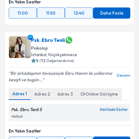
En Yakın Saatler
11:00
11:50
12:40
Daha Fazla
Psk. Ebru Tenli
Psikoloji
İstanbul
,
Küçükçekmece
5
(
72
Değerlendirme)
Bir arkadaşımın tavsiyesiyle Ebru Hanım ile yollarımız
Devamı
kesişti ve bugün...
Adres
1
Adres
2
Adres
3
Online Görüşme
Psk. Ebru Tenli 5
Haritada Göster
Halkalı
En Yakın Saatler