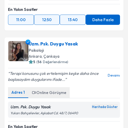
En Yakın Saatler
11:00
12:50
13:40
Daha Fazla
Uzm. Psk. Duygu Yasak
Psikoloji
Ankara
,
Çankaya
5
(
56
Değerlendirme)
Terapi konusunu çok ertelemişim keşke daha önce
Devamı
başlasaydım duygularımı ifade...
Adres
1
Online Görüşme
Uzm. Psk. Duygu Yasak
Haritada Göster
Yukarı Bahçelievler, Aşkabat Cd. 48/7, 06490
En Yakın Saatler