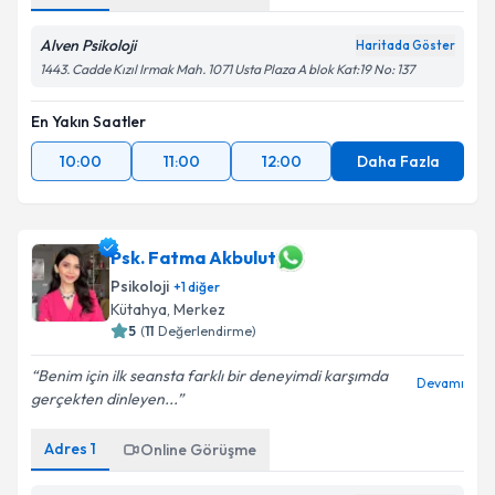
Alven Psikoloji
Haritada Göster
1443. Cadde Kızıl Irmak Mah. 1071 Usta Plaza A blok Kat:19 No: 137
En Yakın Saatler
10:00
11:00
12:00
Daha Fazla
Psk. Fatma Akbulut
Psikoloji
+
1
diğer
Kütahya
,
Merkez
5
(
11
Değerlendirme)
Benim için ilk seansta farklı bir deneyimdi karşımda
Devamı
gerçekten dinleyen...
Adres
1
Online Görüşme