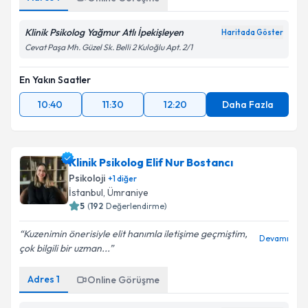
Klinik Psikolog Yağmur Atlı İpekişleyen
Haritada Göster
Cevat Paşa Mh. Güzel Sk. Belli 2 Kuloğlu Apt. 2/1
En Yakın Saatler
10:40
11:30
12:20
Daha Fazla
Klinik Psikolog Elif Nur Bostancı
Psikoloji
+
1
diğer
İstanbul
,
Ümraniye
5
(
192
Değerlendirme)
Kuzenimin önerisiyle elit hanımla iletişime geçmiştim,
Devamı
çok bilgili bir uzman...
Adres
1
Online Görüşme