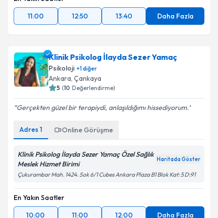
11:00
12:50
13:40
Daha Fazla
Klinik Psikolog İlayda Sezer Yamaç
Psikoloji
+
1
diğer
Ankara
,
Çankaya
5
(
10
Değerlendirme)
Gerçekten güzel bir terapiydi, anlaşıldığımı hissediyorum.
Adres
1
Online Görüşme
Klinik Psikolog İlayda Sezer Yamaç Özel Sağlık
Haritada Göster
Meslek Hizmet Birimi
Çukurambar Mah. 1424. Sok 6/1 Cubes Ankara Plaza B1 Blok Kat: 5 D:91
En Yakın Saatler
10:00
11:00
12:00
Daha Fazla