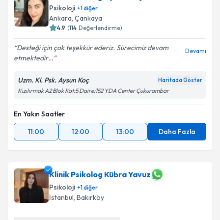
Psikoloji
+
1
diğer
Ankara
,
Çankaya
4.9
(
114
Değerlendirme)
Desteği için çok teşekkür ederiz. Sürecimiz devam
Devamı
etmektedir…
Uzm. Kl. Psk. Aysun Koç
Haritada Göster
Kızılırmak A2 Blok Kat:5 Daire:152 YDA Center Çukurambar
En Yakın Saatler
11:00
12:00
13:00
Daha Fazla
Klinik Psikolog Kübra Yavuz
Psikoloji
+
1
diğer
İstanbul
,
Bakırköy