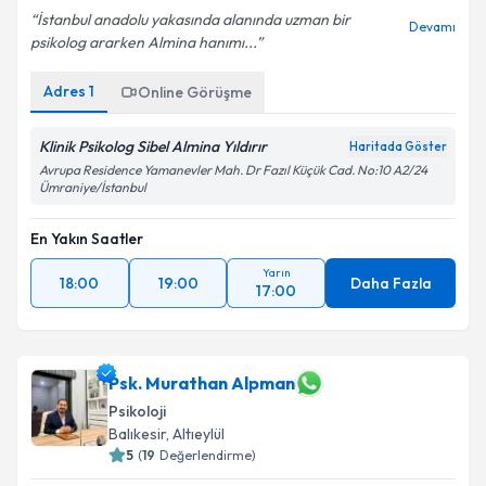
İstanbul anadolu yakasında alanında uzman bir
Devamı
psikolog ararken Almina hanımı...
Adres
1
Online Görüşme
Klinik Psikolog Sibel Almina Yıldırır
Haritada Göster
Avrupa Residence Yamanevler Mah. Dr Fazıl Küçük Cad. No:10 A2/24
Ümraniye/İstanbul
En Yakın Saatler
Yarın
18:00
19:00
Daha Fazla
17:00
Psk. Murathan Alpman
Psikoloji
Balıkesir
,
Altıeylül
5
(
19
Değerlendirme)