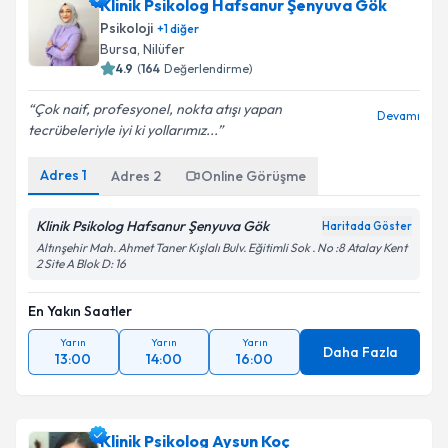
Klinik Psikolog Hafsanur Şenyuva Gök
Psikoloji
+
1
diğer
Bursa
,
Nilüfer
4.9
(
164
Değerlendirme)
Çok naif, profesyonel, nokta atışı yapan
Devamı
tecrübeleriyle iyi ki yollarımız...
Adres
1
Adres
2
Online Görüşme
Klinik Psikolog Hafsanur Şenyuva Gök
Haritada Göster
Altınşehir Mah. Ahmet Taner Kışlalı Bulv. Eğitimli Sok . No :8 Atalay Kent
2 Site A Blok D: 16
En Yakın Saatler
Yarın
Yarın
Yarın
Daha Fazla
13:00
14:00
16:00
Klinik Psikolog Aysun Koç