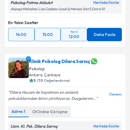
Psikolog Fatma Akbulut
Haritada Göster
Alipaşa Mahallesi.Lise Caddesi.Uysal İş Merkezi.Kat:5.Daire:10
En Yakın Saatler
Yarın
14:00
15:00
Daha Fazla
12:00
Klinik Psikolog Dilara Sarnıç
Psikoloji
Ankara
,
Çankaya
5
(
70
Değerlendirme)
Dilara Hocam ile hayatımın en anlamlı
Devamı
yolculuklarından birini yürütüyoruz. Duygularımı...
Adres
1
Online Görüşme
Uzm. Kl. Psk. Dilara Sarnıç
Haritada Göster