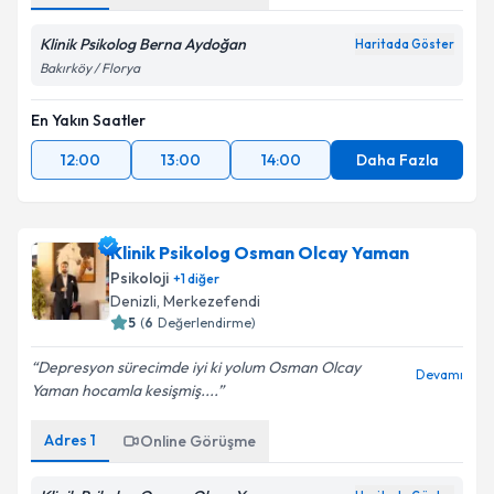
Klinik Psikolog Berna Aydoğan
Haritada Göster
Bakırköy / Florya
En Yakın Saatler
12:00
13:00
14:00
Daha Fazla
Klinik Psikolog Osman Olcay Yaman
Psikoloji
+
1
diğer
Denizli
,
Merkezefendi
5
(
6
Değerlendirme)
Depresyon sürecimde iyi ki yolum Osman Olcay
Devamı
Yaman hocamla kesişmiş....
Adres
1
Online Görüşme