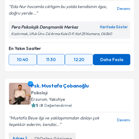
Eda Nur hocamla cıktıgım bu yolda kendisinin ılgısı,
Devamı
doğru yerde...
Pera Psikolojik Danışmanlık Merkez
Haritada Göster
Kızılırmak, Ufuk Ünv. Cd Arma Kule D:9. Kat 25 Numara, 06360
En Yakın Saatler
10:40
11:30
12:20
Daha Fazla
Psk. Mustafa Çobanoğlu
Psikoloji
Erzurum
,
Yakutiye
5
(
8
Değerlendirme)
Mustafa Beye ilgi ve yaklaşımımdan dolayı çok
Devamı
teşekkür ederim, kendisi...
Adres
1
Online Görüşme