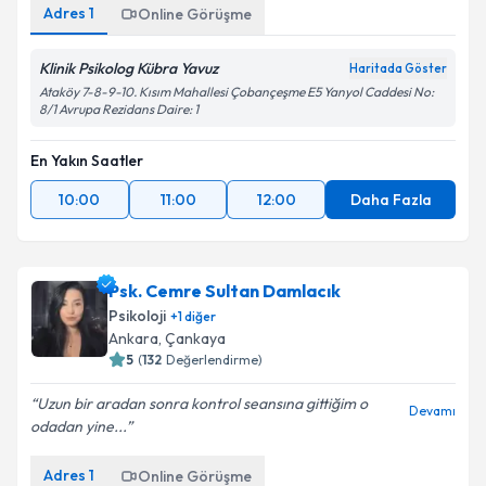
Adres
1
Online Görüşme
Klinik Psikolog Kübra Yavuz
Haritada Göster
Ataköy 7-8-9-10. Kısım Mahallesi Çobançeşme E5 Yanyol Caddesi No:
8/1 Avrupa Rezidans Daire: 1
En Yakın Saatler
10:00
11:00
12:00
Daha Fazla
Psk. Cemre Sultan Damlacık
Psikoloji
+
1
diğer
Ankara
,
Çankaya
5
(
132
Değerlendirme)
Uzun bir aradan sonra kontrol seansına gittiğim o
Devamı
odadan yine...
Adres
1
Online Görüşme