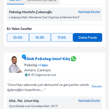
Psikolog Mustafa Çobanoğlu
Haritada Göster
Lalapaşa Mah, Menderes Cad. Ergüney İş Merkezi Kat:3
En Yakın Saatler
10:00
10:30
11:00
Daha Fazla
Klinik Psikolog Umut Kılıç
Psikoloji
+
1
diğer
Ankara
,
Çankaya
5
(
3
Değerlendirme)
Umut bey alanında çok deneyimli ve gerçekten sizinle
Devamı
ilgilendiğini hissettiren,...
Klnk. Psk. Umut Kılıç
Haritada Göster
Ziya Gökalp cad. Kocatepe Mah. 20/11