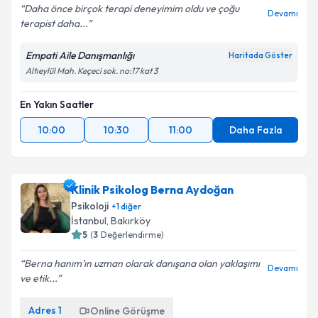
Daha önce birçok terapi deneyimim oldu ve çoğu
Devamı
terapist daha...
Empati Aile Danışmanlığı
Haritada Göster
Altıeylül Mah. Keçeci sok. no:17 kat 3
En Yakın Saatler
10:00
10:30
11:00
Daha Fazla
Klinik Psikolog Berna Aydoğan
Psikoloji
+
1
diğer
İstanbul
,
Bakırköy
5
(
3
Değerlendirme)
Berna hanım’ın uzman olarak danışana olan yaklaşımı
Devamı
ve etik...
Adres
1
Online Görüşme