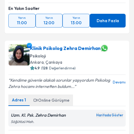
En Yakın Saatler
Yarın
Yarın
Yarın
Daha Fazla
11:00
12:00
13:00
Klinik Psikolog Zehra Demirhan
Psikoloji
Ankara
,
Çankaya
4.9
(
128
Değerlendirme)
Kendime güvenle alakalı sorunlar yaşıyordum Psikolog
Devamı
Zehra hocamı internetten buldum...
Adres
1
Online Görüşme
Uzm. Kl. Psk. Zehra Demirhan
Haritada Göster
Söğütözü Mah.