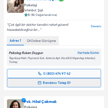
Psikoloji
İstanbul
,
Şişli
5
(
10
Değerlendirme)
Çok ilgili bir doktor kendini rahat güvenli
Devamı
hissedebiliceğiniz bir...
Adres
1
Online Görüşme
Psikolog Ruken Duygun
Haritada Göster
Teşvikiye Mah. Poyracık Sok. Astoria Apt. No:45/6 Nişantaşı Istanbul,
Turkey
0 (850) 474 97 42
Randevu Takvimi Talebi
Randevu Talep Et
Psk. Ruken Duygun
için randevu takvimi talebi
oluşturun. Size bu uzmandan randevu almanız için bir
Psk. Hilal Çakmak
takvim hazırlandığında e-posta ile bilgilendireceğiz.
Psikoloji