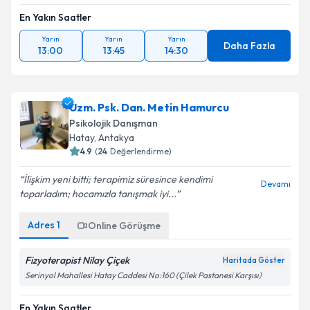
En Yakın Saatler
Yarın
Yarın
Yarın
Daha Fazla
13:00
13:45
14:30
Uzm. Psk. Dan. Metin Hamurcu
Psikolojik Danışman
Hatay
,
Antakya
4.9
(
24
Değerlendirme)
İlişkim yeni bitti; terapimiz süresince kendimi
Devamı
toparladım; hocamızla tanışmak iyi...
Adres
1
Online Görüşme
Fizyoterapist Nilay Çiçek
Haritada Göster
Serinyol Mahallesi Hatay Caddesi No:160 (Çilek Pastanesi Karşısı)
En Yakın Saatler