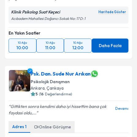
Klinik Psikolog Suat Keçeci
Haritada Göster
Acıbadem Mahallesi Doğancı Sokak No: 17 D: 1
En Yakın Saatler
10 Ağu
10 Ağu
10 Ağu
Daha Fazla
10:00
11:00
12:00
Psk. Dan. Sude Nur Arıkan
Psikolojik Danışman
Ankara
,
Çankaya
5
(
16
Değerlendirme)
Gittikten sonra kendimi daha iyi hissettim bana çok
Devamı
faydasi oldu,...
Adres
1
Online Görüşme