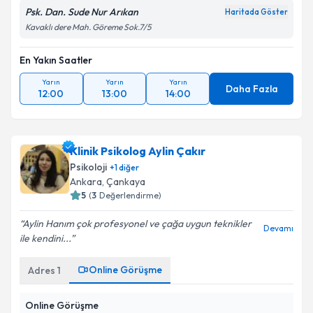
Psk. Dan. Sude Nur Arıkan
Haritada Göster
Kavaklı dere Mah. Göreme Sok.7/5
En Yakın Saatler
Yarın
Yarın
Yarın
Daha Fazla
12:00
13:00
14:00
Klinik Psikolog Aylin Çakır
Psikoloji
+
1
diğer
Ankara
,
Çankaya
5
(
3
Değerlendirme)
Aylin Hanım çok profesyonel ve çağa uygun teknikler
Devamı
ile kendini...
Online Görüşme
Adres
1
Online Görüşme