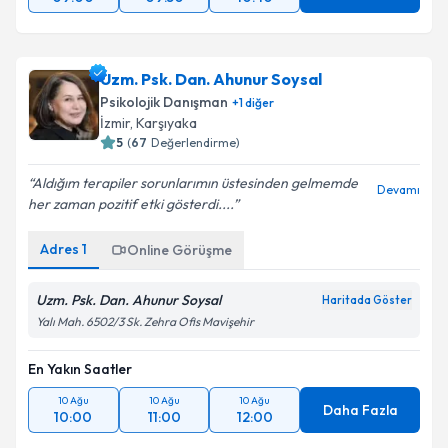
Uzm. Psk. Dan. Ahunur Soysal
Psikolojik Danışman
+
1
diğer
İzmir
,
Karşıyaka
5
(
67
Değerlendirme)
Aldığım terapiler sorunlarımın üstesinden gelmemde
Devamı
her zaman pozitif etki gösterdi....
Adres
1
Online Görüşme
Uzm. Psk. Dan. Ahunur Soysal
Haritada Göster
Yalı Mah. 6502/3 Sk. Zehra Ofis Mavişehir
En Yakın Saatler
10 Ağu
10 Ağu
10 Ağu
Daha Fazla
10:00
11:00
12:00