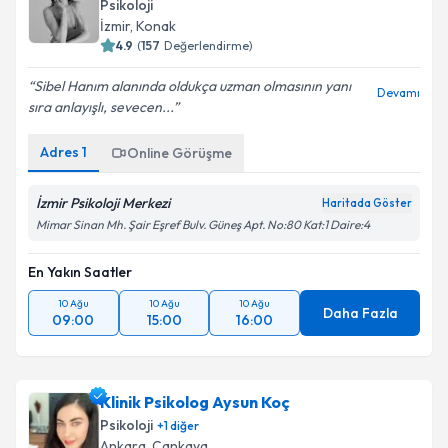
Psikoloji
İzmir
,
Konak
4.9
(
157
Değerlendirme)
Sibel Hanım alanında oldukça uzman olmasının yanı
Devamı
sıra anlayışlı, sevecen...
Adres
1
Online Görüşme
İzmir Psikoloji Merkezi
Haritada Göster
Mimar Sinan Mh. Şair Eşref Bulv. Güneş Apt. No:80 Kat:1 Daire:4
En Yakın Saatler
10 Ağu
10 Ağu
10 Ağu
Daha Fazla
09:00
15:00
16:00
Klinik Psikolog Aysun Koç
Psikoloji
+
1
diğer
Ankara
,
Çankaya