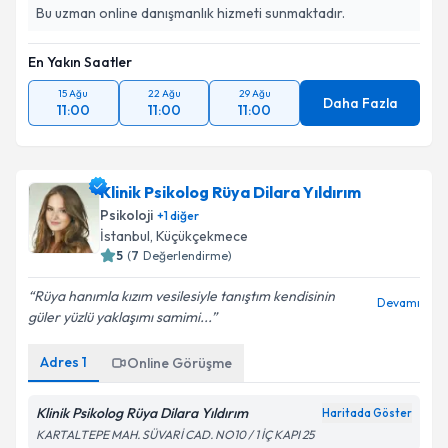
Bu uzman online danışmanlık hizmeti sunmaktadır.
En Yakın Saatler
15 Ağu
22 Ağu
29 Ağu
Daha Fazla
11:00
11:00
11:00
Klinik Psikolog Rüya Dilara Yıldırım
Psikoloji
+
1
diğer
İstanbul
,
Küçükçekmece
5
(
7
Değerlendirme)
Rüya hanımla kızım vesilesiyle tanıştım kendisinin
Devamı
güler yüzlü yaklaşımı samimi...
Adres
1
Online Görüşme
Klinik Psikolog Rüya Dilara Yıldırım
Haritada Göster
KARTALTEPE MAH. SÜVARİ CAD. NO10 / 1 İÇ KAPI 25