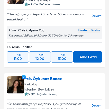
4.9
(
114
Değerlendirme)
Desteği için çok teşekkür ederiz. Sürecimiz devam
Devamı
etmektedir…
Uzm. Kl. Psk. Aysun Koç
Haritada Göster
Kızılırmak A2 Blok Kat:5 Daire:152 YDA Center Çukurambar
En Yakın Saatler
11 Ağu
11 Ağu
11 Ağu
Daha Fazla
11:00
12:00
13:00
Psk. Öykünaz Banaz
Psikoloji
İstanbul
,
Beylikdüzü
5
(
19
Değerlendirme)
İlk seansımızı gerçekleştirdik. Çok güzel bir uyum
Devamı