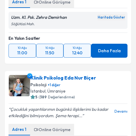
Adres
1
Online Görüşme
Uzm. Kl. Psk. Zehra Demirhan
Haritada Göster
Söğütözü Mah.
En Yakın Saatler
10 Ağu
10 Ağu
10 Ağu
Daha Fazla
11:00
11:50
12:40
Klinik Psikolog Eda Nur Biçer
Psikoloji
+
1
diğer
İstanbul
,
Ümraniye
5
(
389
Değerlendirme)
Çocukluk yaşantılarımın bugünkü ilişkilerimi bu kadar
Devamı
etkilediğini bilmiyordum. Şema terapi...
Adres
1
Online Görüşme