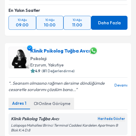
En Yakın Saatler
10 Ağu
10 Ağu
10 Ağu
Daha Fazla
09:00
10:00
11:00
Klinik Psikolog Tuğba Avcı
Psikoloji
Erzurum
,
Yakutiye
4.9
(
81
Değerlendirme)
. Seansım olmasına rağmen dersime döndüğümde
Devamı
cesaretle sorularımı çözdüm bana...
Adres
1
Online Görüşme
Klinik Psikolog Tuğba Avcı
Haritada Göster
Lalapaşa Mahallesi Birinci Terminal Caddesi Kardelen Apartmanı B
Blok K:4 D:8