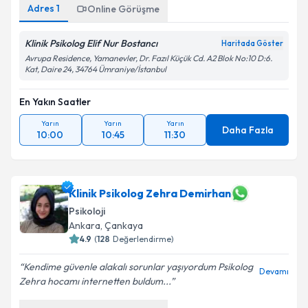
Adres
1
Online Görüşme
Klinik Psikolog Elif Nur Bostancı
Haritada Göster
Avrupa Residence, Yamanevler, Dr. Fazıl Küçük Cd. A2 Blok No:10 D:6.
Kat, Daire 24, 34764 Ümraniye/İstanbul
En Yakın Saatler
Yarın
Yarın
Yarın
Daha Fazla
10:00
10:45
11:30
Klinik Psikolog Zehra Demirhan
Psikoloji
Ankara
,
Çankaya
4.9
(
128
Değerlendirme)
Kendime güvenle alakalı sorunlar yaşıyordum Psikolog
Devamı
Zehra hocamı internetten buldum...