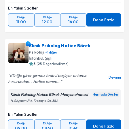
En Yakın Saatler
10 Ağu
10 Ağu
10 Ağu
Daha Fazla
11:00
12:00
14:00
Klinik Psikolog Hatice Börek
Psikoloji
+
1
diğer
İstanbul
,
Şişli
5
(
25
Değerlendirme)
Kliniğe girer girmez tedavi başlıyor ortamın
Devamı
huzurundan. . Hatice hanım...
Klinik Psikolog Hatice Börek Muayenehanesi
Haritada Göster
H.Göçmen Evi, 19 Mayıs Cd. 36A
En Yakın Saatler
10 Ağu
10 Ağu
10 Ağu
Daha Fazla
09:00
09:50
10:40