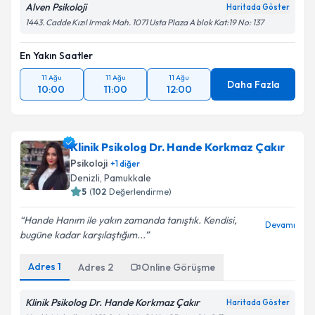
Alven Psikoloji
Haritada Göster
1443. Cadde Kızıl Irmak Mah. 1071 Usta Plaza A blok Kat:19 No: 137
En Yakın Saatler
11 Ağu
11 Ağu
11 Ağu
Daha Fazla
10:00
11:00
12:00
Klinik Psikolog Dr. Hande Korkmaz Çakır
Psikoloji
+
1
diğer
Denizli
,
Pamukkale
5
(
102
Değerlendirme)
Hande Hanım ile yakın zamanda tanıştık. Kendisi,
Devamı
bugüne kadar karşılaştığım...
Adres
1
Adres
2
Online Görüşme
Klinik Psikolog Dr. Hande Korkmaz Çakır
Haritada Göster