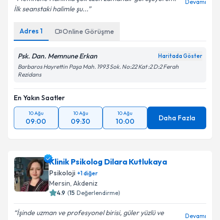
Devamı
İlk seanstaki halimle şu...
Adres
1
Online Görüşme
Psk. Dan. Memnune Erkan
Haritada Göster
Barbaros Hayrettin Paşa Mah. 1993 Sok. No:22 Kat :2 D:2 Ferah
Rezidans
En Yakın Saatler
10 Ağu
10 Ağu
10 Ağu
Daha Fazla
09:00
09:30
10:00
Klinik Psikolog Dilara Kutlukaya
Psikoloji
+
1
diğer
Mersin
,
Akdeniz
4.9
(
15
Değerlendirme)
İşinde uzman ve profesyonel birisi, güler yüzlü ve
Devamı