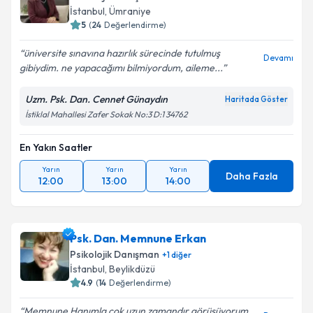
İstanbul
,
Ümraniye
5
(
24
Değerlendirme)
üniversite sınavına hazırlık sürecinde tutulmuş
Devamı
gibiydim. ne yapacağımı bilmiyordum, aileme...
Uzm. Psk. Dan. Cennet Günaydın
Haritada Göster
İstiklal Mahallesi Zafer Sokak No:3 D:1 34762
En Yakın Saatler
Yarın
Yarın
Yarın
Daha Fazla
12:00
13:00
14:00
Psk. Dan. Memnune Erkan
Psikolojik Danışman
+
1
diğer
İstanbul
,
Beylikdüzü
4.9
(
14
Değerlendirme)
Memnune Hanımla çok uzun zamandır görüşüyorum.