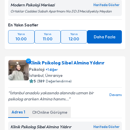
Modern Psikoloji Merkezi
Haritada Göster
Ortaklar Caddesi Sabah Apartmanı No:3 D:3 Mecidiyeköy Meydan
En Yakın Saatler
Yarın
Yarın
Yarın
Daha Fazla
10:00
11:00
12:00
Klinik Psikolog Sibel Almina Yıldırır
Psikoloji
+
1
diğer
İstanbul
,
Ümraniye
5
(
389
Değerlendirme)
İstanbul anadolu yakasında alanında uzman bir
Devamı
psikolog ararken Almina hanımı...
Adres
1
Online Görüşme
Klinik Psikolog Sibel Almina Yıldırır
Haritada Göster