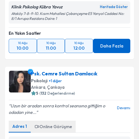
Klinik Psikolog Kübra Yavuz
Haritada Göster
Ataköy 7-8-9-10. Kısım Mahallesi Çobançeşme E5 Yanyol Caddesi No:
8/1 Avrupa Rezidans Daire: 1
En Yakın Saatler
10 Ağu
10 Ağu
10 Ağu
Daha Fazla
10:00
11:00
12:00
Psk. Cemre Sultan Damlacık
Psikoloji
+
1
diğer
Ankara
,
Çankaya
5
(
132
Değerlendirme)
Uzun bir aradan sonra kontrol seansına gittiğim o
Devamı
odadan yine...
Adres
1
Online Görüşme