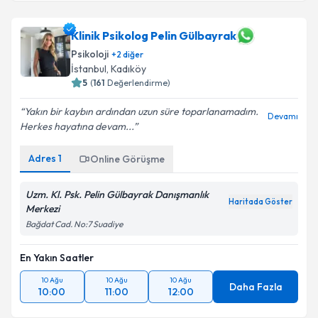
Klinik Psikolog Pelin Gülbayrak
Psikoloji
+
2
diğer
İstanbul
,
Kadıköy
5
(
161
Değerlendirme)
Yakın bir kaybın ardından uzun süre toparlanamadım.
Devamı
Herkes hayatına devam...
Adres
1
Online Görüşme
Uzm. Kl. Psk. Pelin Gülbayrak Danışmanlık
Haritada Göster
Merkezi
Bağdat Cad. No:7 Suadiye
En Yakın Saatler
10 Ağu
10 Ağu
10 Ağu
Daha Fazla
10:00
11:00
12:00