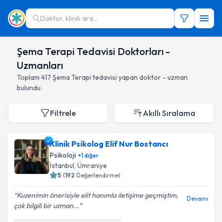
Doktor, klinik ara...
Şema Terapi Tedavisi Doktorları -
Uzmanları
Toplam
417
Şema Terapi
tedavisi yapan doktor - uzman
bulundu.
Filtrele
Akıllı Sıralama
Klinik Psikolog Elif Nur Bostancı
Psikoloji
+
1
diğer
İstanbul
,
Ümraniye
5
(
192
Değerlendirme)
Kuzenimin önerisiyle elit hanımla iletişime geçmiştim,
Devamı
çok bilgili bir uzman...