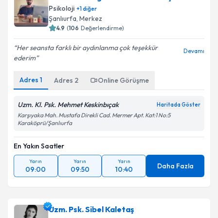
Psikoloji
+
1
diğer
Şanlıurfa
,
Merkez
4.9
(
106
Değerlendirme)
Her seansta farklı bir aydınlanma çok teşekkür
Devamı
ederim
Adres
1
Adres
2
Online Görüşme
Uzm. Kl. Psk. Mehmet Keskinbıçak
Haritada Göster
Karşıyaka Mah. Mustafa Direkli Cad. Mermer Apt. Kat:1 No:5
Karaköprü/Şanlıurfa
En Yakın Saatler
Yarın
Yarın
Yarın
Daha Fazla
09:00
09:50
10:40
Uzm. Psk. Sibel Kaletaş