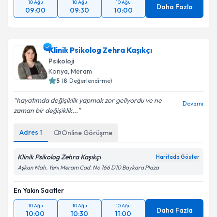
10 Ağu
10 Ağu
10 Ağu
Daha Fazla
09:00
09:30
10:00
Klinik Psikolog Zehra Kaşıkçı
Psikoloji
Konya
,
Meram
5
(
8
Değerlendirme)
hayatımda değişiklik yapmak zor geliyordu ve ne
Devamı
zaman bir değişiklik...
Adres
1
Online Görüşme
Klinik Psikolog Zehra Kaşıkçı
Haritada Göster
Aşkan Mah. Yenı Meram Cad. No 166 D10 Baykara Plaza
En Yakın Saatler
10 Ağu
10 Ağu
10 Ağu
Daha Fazla
10:00
10:30
11:00