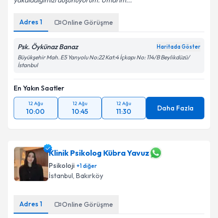
yakaladığımızı düşünüyorum. Umarım...
Adres
1
Online Görüşme
Psk. Öykünaz Banaz
Haritada Göster
Büyükşehir Mah. E5 Yanyolu No:22 Kat:4 İçkapı No: 114/B Beylikdüzü/
İstanbul
En Yakın Saatler
12 Ağu
12 Ağu
12 Ağu
Daha Fazla
10:00
10:45
11:30
Klinik Psikolog Kübra Yavuz
Psikoloji
+
1
diğer
İstanbul
,
Bakırköy
Adres
1
Online Görüşme