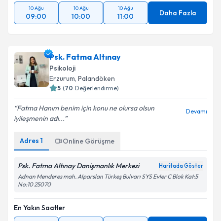
10 Ağu
10 Ağu
10 Ağu
Daha Fazla
09:00
10:00
11:00
Psk. Fatma Altınay
Psikoloji
Erzurum
,
Palandöken
5
(
70
Değerlendirme)
Fatma Hanım benim için konu ne olursa olsun
Devamı
iyileşmenin adı...
Adres
1
Online Görüşme
Psk. Fatma Altınay Danişmanlık Merkezi
Haritada Göster
Adnan Menderes mah. Alparslan Türkeş Bulvarı SYS Evler C Blok Kat:5
No:10 25070
En Yakın Saatler