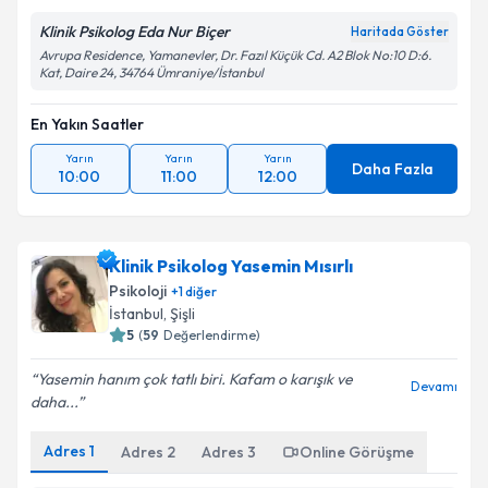
Klinik Psikolog Eda Nur Biçer
Haritada Göster
Avrupa Residence, Yamanevler, Dr. Fazıl Küçük Cd. A2 Blok No:10 D:6.
Kat, Daire 24, 34764 Ümraniye/İstanbul
En Yakın Saatler
Yarın
Yarın
Yarın
Daha Fazla
10:00
11:00
12:00
Klinik Psikolog Yasemin Mısırlı
Psikoloji
+
1
diğer
İstanbul
,
Şişli
5
(
59
Değerlendirme)
Yasemin hanım çok tatlı biri. Kafam o karışık ve
Devamı
daha...
Adres
1
Adres
2
Adres
3
Online Görüşme