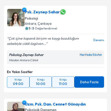
Psk. Zeynep Sahar
Psikoloji
Ankara
,
Çankaya
5
(
5
Değerlendirme)
Çok içine kapanık biriyim ve kaygı bozukluğum
Devamı
sebebiyle ciddi özgüven...
Psikolog Zeynep Sahar
Haritada Göster
Maidan Ankara C blok
En Yakın Saatler
10 Ağu
10 Ağu
10 Ağu
Daha Fazla
09:00
10:00
11:00
Uzm. Psk. Dan. Cennet Günaydın
Psikolojik Danışman