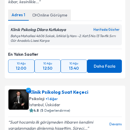
kibar, kesinlikle...
Adres
1
Online Görüşme
Klinik Psikolog Dilara Kutlukaya
Haritada Göster
Bahçe Mahallesi 4606 Sokak, İstiklal İş Hanı -2. Kat:5 No:13 Tevfik Sırrı
Gür Anadolu Lisesi Karşısı
En Yakın Saatler
10 Ağu
10 Ağu
10 Ağu
Daha Fazla
12:00
12:50
13:40
Klinik Psikolog Suat Keçeci
Psikoloji
+
1
diğer
İstanbul
,
Üsküdar
4.8
(
5
Değerlendirme)
Suat hocamla ilk görüşmeden itibaren kendimi
Devamı
yargılanmadan dinlenmiş hissettim. Süreci...