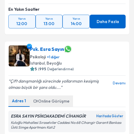
En Yakın Saatler
Yarın
Yarın
Yarın
Daha Fazla
12:00
13:00
14:00
Psk. Esra Sayın
Psikoloji
+
1
diğer
İstanbul
,
Beyoğlu
5
(
995
Değerlendirme)
Çift danışmanlığı sürecinde yollarımızın kesişmiş
Devamı
olması büyük bir şans oldu....
Adres
1
Online Görüşme
ESRA SAYIN PSİKOAKADEMİ CİHANGİR
Haritada Göster
Kuloğlu Mahallesi Sıraselviler Caddesi No:68 Cihangir Garanti Bankası
Üstü Simge Apartmanı Kat:2