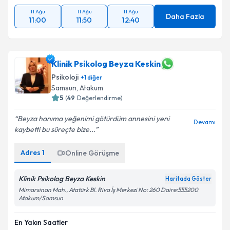
11 Ağu
11 Ağu
11 Ağu
Daha Fazla
11:00
11:50
12:40
Klinik Psikolog Beyza Keskin
Psikoloji
+
1
diğer
Samsun
,
Atakum
5
(
49
Değerlendirme)
Beyza hanıma yeğenimi götürdüm annesini yeni
Devamı
kaybetti bu süreçte bize...
Adres
1
Online Görüşme
Klinik Psikolog Beyza Keskin
Haritada Göster
Mimarsinan Mah., Atatürk Bl. Riva İş Merkezi No: 260 Daire:555200
Atakum/Samsun
En Yakın Saatler