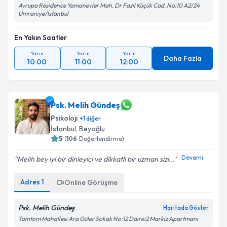
Avrupa Residence Yamanevler Mah. Dr Fazıl Küçük Cad. No:10 A2/24
Ümraniye/İstanbul
En Yakın Saatler
Yarın
Yarın
Yarın
Daha Fazla
10:00
11:00
12:00
Psk. Melih Gündeş
Psikoloji
+
1
diğer
İstanbul
,
Beyoğlu
5
(
106
Değerlendirme)
Devamı
Melih bey iyi bir dinleyici ve dikkatli bir uzman sizi...
Adres
1
Online Görüşme
Psk. Melih Gündeş
Haritada Göster
Tomtom Mahallesi Ara Güler Sokak No:12 Daire:2 Markiz Apartmanı