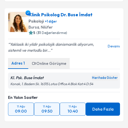
Klinik Psikolog Dr. Buse İmdat
Psikoloji
+
1
diğer
Bursa
,
Nilüfer
5
(
31
Değerlendirme)
Yaklasik iki yildir psikolojik danismanlik aliyorum,
Devamı
sistemli ve metodlu bir...
Adres
1
Online Görüşme
Kl. Psk. Buse İmdat
Haritada Göster
Konak, 1. Badem Sk. 16315 Lotus Office A Blok Kat:4 D:54
En Yakın Saatler
11 Ağu
11 Ağu
11 Ağu
Daha Fazla
09:00
09:50
10:40