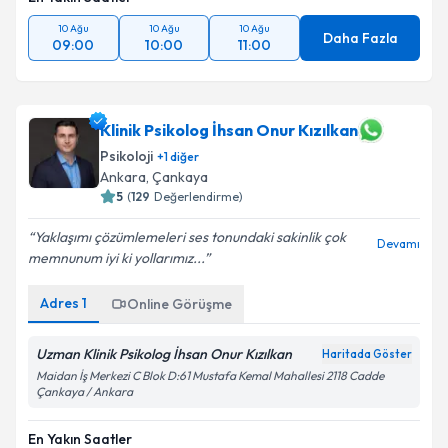
10 Ağu
10 Ağu
10 Ağu
Daha Fazla
09:00
10:00
11:00
Klinik Psikolog İhsan Onur Kızılkan
Psikoloji
+
1
diğer
Ankara
,
Çankaya
5
(
129
Değerlendirme)
Yaklaşımı çözümlemeleri ses tonundaki sakinlik çok
Devamı
memnunum iyi ki yollarımız...
Adres
1
Online Görüşme
Uzman Klinik Psikolog İhsan Onur Kızılkan
Haritada Göster
Maidan İş Merkezi C Blok D:61 Mustafa Kemal Mahallesi 2118 Cadde
Çankaya / Ankara
En Yakın Saatler