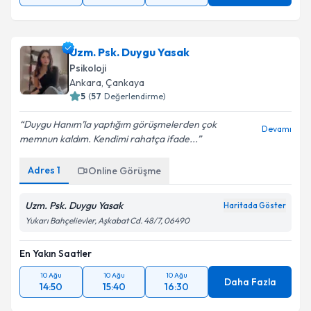
Uzm. Psk. Duygu Yasak
Psikoloji
Ankara
,
Çankaya
5
(
57
Değerlendirme)
Duygu Hanım’la yaptığım görüşmelerden çok
Devamı
memnun kaldım. Kendimi rahatça ifade...
Adres
1
Online Görüşme
Uzm. Psk. Duygu Yasak
Haritada Göster
Yukarı Bahçelievler, Aşkabat Cd. 48/7, 06490
En Yakın Saatler
10 Ağu
10 Ağu
10 Ağu
Daha Fazla
14:50
15:40
16:30