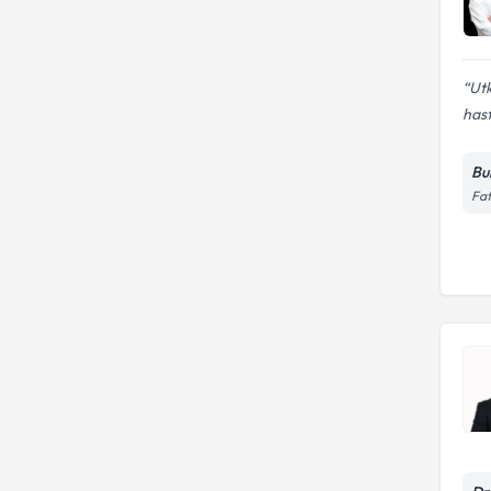
Ut
hast
Bu
Fat