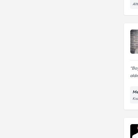
Alt
Boy
aldı
Me
Kıs