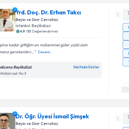
Yrd. Doç. Dr. Erhan Takcı
Beyin ve Sinir Cerrahisi
İstanbul
, Beylikdüzü
4.9
(
10
Değerlendirme)
üne kadar gittiğim en mükemmel güler yüzlü sizin
anız gerekenleri...
Devamı
dicana Beylikdüzü
Haritada Göster
likdüzü cad. No:3
Dr. Öğr. Üyesi İsmail Şimşek
Beyin ve Sinir Cerrahisi