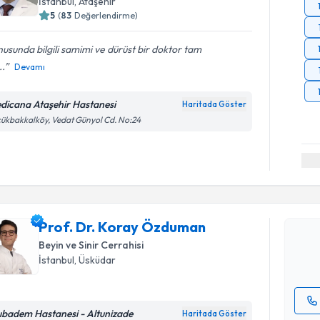
İstanbul
, Ataşehir
5
(
83
Değerlendirme)
usunda bilgili samimi ve dürüst bir doktor tam
..
Devamı
dicana Ataşehir Hastanesi
Haritada Göster
ükbakkalköy, Vedat Günyol Cd. No:24
Randevu T
Prof. Dr.
oluşturun. 
Prof. Dr. Koray Özduman
hazırlandığ
Beyin ve Sinir Cerrahisi
E-posta Ad
İstanbul
, Üsküdar
ıbadem Hastanesi - Altunizade
Haritada Göster