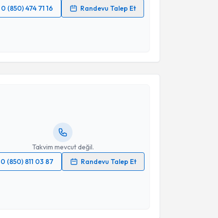
0 (850) 474 71 16
Randevu Talep Et
 verilerimin işlenmesine ilişkin
Aydınlatma Metni
'ni
 ve kişisel verilerimin belirtilen kapsamda
esini kabul ediyorum.
akvimi Talebi
Takvim Talebini Gönder
lit Togay
için randevu takvimi talebi oluşturun. Size
 randevu almanız için bir takvim hazırlandığında e-
lgilendireceğiz.
resiniz
Takvim mevcut değil.
0 (850) 811 03 87
Randevu Talep Et
 verilerimin işlenmesine ilişkin
Aydınlatma Metni
'ni
 ve kişisel verilerimin belirtilen kapsamda
esini kabul ediyorum.