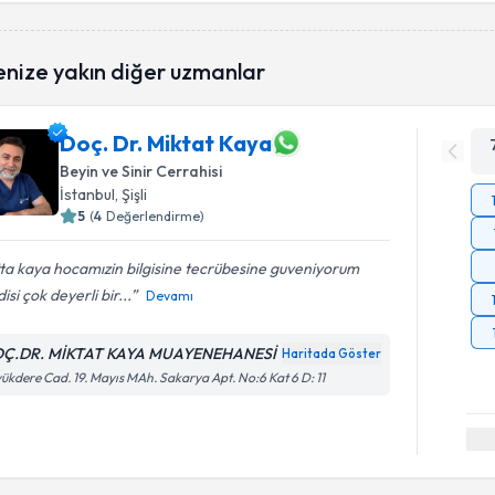
enize yakın diğer uzmanlar
Doç. Dr. Miktat Kaya
Beyin ve Sinir Cerrahisi
İstanbul
, Şişli
5
(
4
Değerlendirme)
ta kaya hocamızin bilgisine tecrübesine guveniyorum
isi çok deyerli bir...
Devamı
Ç.DR. MİKTAT KAYA MUAYENEHANESİ
Haritada Göster
ükdere Cad. 19. Mayıs MAh. Sakarya Apt. No:6 Kat 6 D: 11