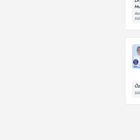
Dr
Mu
Asi
Sü
Öz
Sül