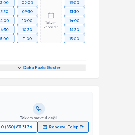
13:00
09:00
13:00
13:30
09:30
13:30
14:00
10:00
14:00
Takvim
kapalıdır
14:30
10:30
14:30
15:00
11:00
15:00
akvimi Talebi
Daha Fazla Göster
 Koray Özduman
için randevu takvimi talebi
Size bu uzmandan randevu almanız için bir takvim
ında e-posta ile bilgilendireceğiz.
resiniz
Takvim mevcut değil.
0 (850) 811 31 36
Randevu Talep Et