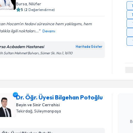
Bursa
, Nilüfer
5
(
2
Değerlendirme)
kan Hocam'ın tedavi süresince hem yaklaşımı, hem
alıkla ilgili noktaları...
Devamı
rsa Acıbadem Hastanesi
Haritada Göster
ih Sultan Mehmet Bulvarı, Sümer Sk. No:1, 16110
Randevu T
Dr. Öğr. Ü
oluşturun. 
Dr. Öğr. Üyesi Bilgehan Potoğlu
hazırlandığ
Beyin ve Sinir Cerrahisi
Tekirdağ
, Süleymanpaşa
E-posta Ad
B