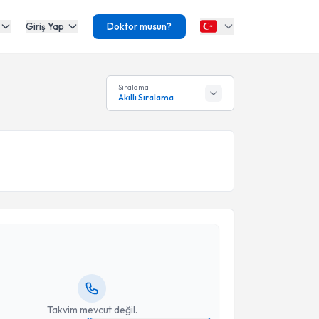
Giriş Yap
Doktor musun?
Sıralama
Akıllı Sıralama
akvimi Talebi
Peker
için randevu takvimi talebi oluşturun. Size bu
ndevu almanız için bir takvim hazırlandığında e-
lgilendireceğiz.
resiniz
Takvim mevcut değil.