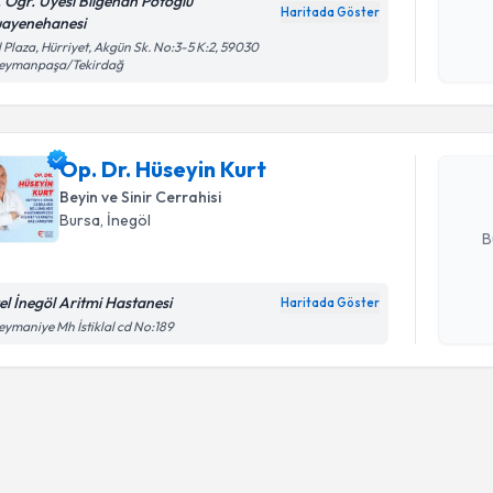
. Öğr. Üyesi Bilgehan Potoğlu
Haritada Göster
ayenehanesi
Kişisel
Randevu T
l Plaza, Hürriyet, Akgün Sk. No:3-5 K:2, 59030
okudum
leymanpaşa/Tekirdağ
işlenm
Op. Dr. Hü
bu uzmandan
Op. Dr. Hüseyin Kurt
posta ile bi
Beyin ve Sinir Cerrahisi
E-posta Ad
Bursa
, İnegöl
B
el İnegöl Aritmi Hastanesi
Haritada Göster
Kişisel
eymaniye Mh İstiklal cd No:189
okudum
işlenm