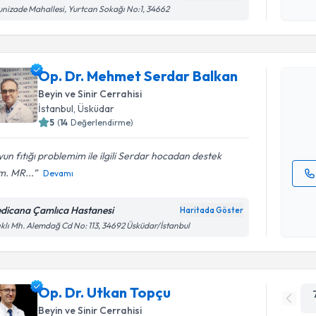
Kişisel
unizade Mahallesi, Yurtcan Sokağı No:1, 34662
okudum
Randevu T
işlenm
Op. Dr. M
Op. Dr. Mehmet Serdar Balkan
oluşturun. 
Beyin ve Sinir Cerrahisi
hazırlandığ
İstanbul
, Üsküdar
5
(
14
Değerlendirme)
E-posta Ad
un fıtığı problemim ile ilgili Serdar hocadan destek
m. MR...
Devamı
Kişisel
okudum
dicana Çamlıca Hastanesi
Haritada Göster
işlenm
ıklı Mh. Alemdağ Cd No: 113, 34692 Üsküdar/İstanbul
Op. Dr. Utkan Topçu
Beyin ve Sinir Cerrahisi