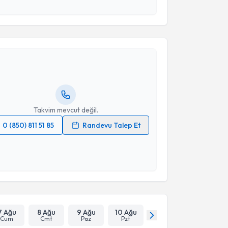
 verilerimin işlenmesine ilişkin
Aydınlatma Metni
'ni
 ve kişisel verilerimin belirtilen kapsamda
akvimi Talebi
esini kabul ediyorum.
ehmet Serdar Balkan
için randevu takvimi talebi
Takvim Talebini Gönder
Size bu uzmandan randevu almanız için bir takvim
ında e-posta ile bilgilendireceğiz.
resiniz
Takvim mevcut değil.
0 (850) 811 51 85
Randevu Talep Et
 verilerimin işlenmesine ilişkin
Aydınlatma Metni
'ni
 ve kişisel verilerimin belirtilen kapsamda
esini kabul ediyorum.
Takvim Talebini Gönder
7 Ağu
8 Ağu
9 Ağu
10 Ağu
Cum
Cmt
Paz
Pzt