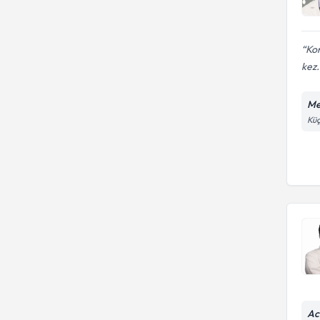
Kon
kez.
Me
Küç
Ac