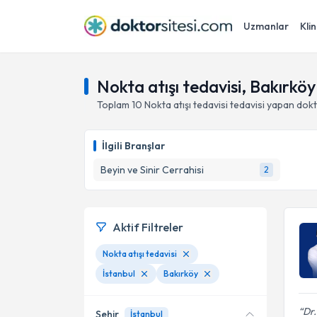
Uzmanlar
Klin
Nokta atışı tedavisi, Bakırköy
Toplam
10
Nokta atışı tedavisi
tedavisi yapan dok
İlgili Branşlar
Beyin ve Sinir Cerrahisi
2
Aktif Filtreler
Nokta atışı tedavisi
İstanbul
Bakırköy
Dr.
Şehir
İstanbul