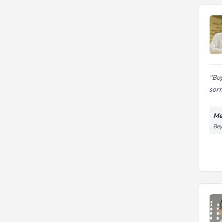
Bug
sorm
Me
Bey