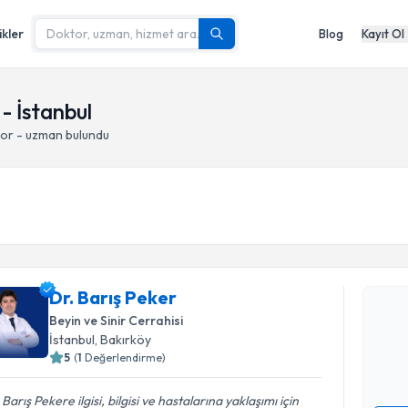
ikler
Blog
Kayıt Ol
 - İstanbul
tor - uzman bulundu
Randevu T
Dr. Barış 
Dr. Barış Peker
uzmandan ra
Beyin ve Sinir Cerrahisi
posta ile bi
İstanbul
, Bakırköy
5
(
1
Değerlendirme)
E-posta Ad
 Barış Pekere ilgisi, bilgisi ve hastalarına yaklaşımı için