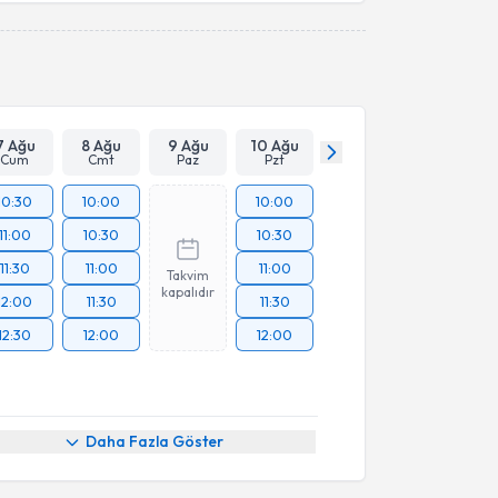
Takvim Talebini Gönder
7 Ağu
8 Ağu
9 Ağu
10 Ağu
Cum
Cmt
Paz
Pzt
10:30
10:00
10:00
11:00
10:30
10:30
11:30
11:00
11:00
Takvim
kapalıdır
12:00
11:30
11:30
12:30
12:00
12:00
Daha Fazla Göster