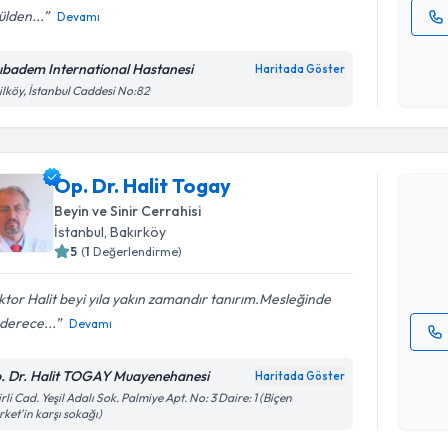
lden...
Devamı
Kişisel
okudum
ıbadem International Hastanesi
Haritada Göster
işlenm
ilköy, İstanbul Caddesi No:82
Randevu T
Op. Dr. Halit Togay
Op. Dr. Ha
bu uzmandan
Beyin ve Sinir Cerrahisi
posta ile bi
İstanbul
, Bakırköy
5
(
1
Değerlendirme)
E-posta Ad
tor Halit beyi yıla yakın zamandır tanırım.Mesleğinde
derece...
Devamı
Kişisel
. Dr. Halit TOGAY Muayenehanesi
Haritada Göster
okudum
irli Cad. Yeşil Adalı Sok. Palmiye Apt. No: 3 Daire: 1 (Biçen
işlenm
ket'in karşı sokağı)