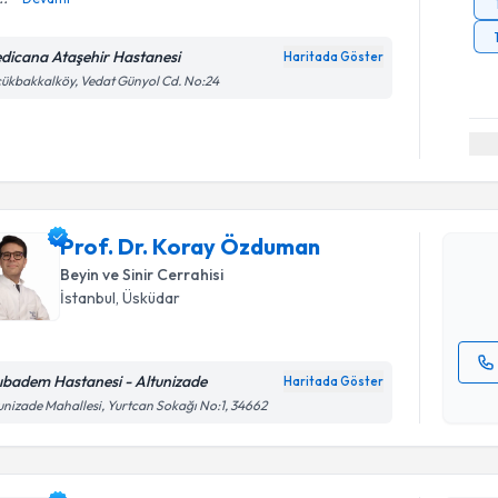
dicana Ataşehir Hastanesi
Haritada Göster
ükbakkalköy, Vedat Günyol Cd. No:24
Randevu T
Prof. Dr.
oluşturun. 
Prof. Dr. Koray Özduman
hazırlandığ
Beyin ve Sinir Cerrahisi
E-posta Ad
İstanbul
, Üsküdar
ıbadem Hastanesi - Altunizade
Haritada Göster
Kişisel
unizade Mahallesi, Yurtcan Sokağı No:1, 34662
okudum
Randevu T
işlenm