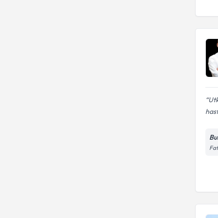
Ut
hast
Bu
Fat