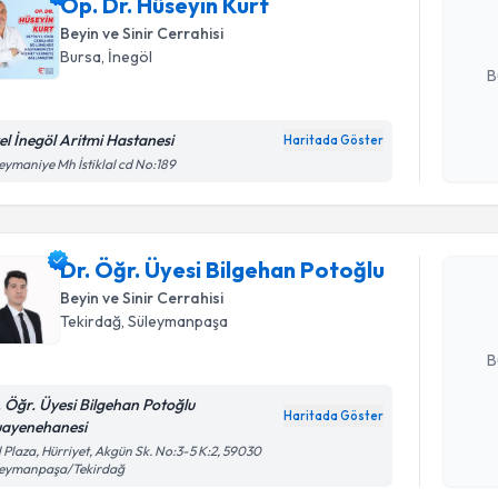
Op. Dr. Hüseyin Kurt
posta ile bi
Beyin ve Sinir Cerrahisi
E-posta Ad
Bursa
, İnegöl
B
el İnegöl Aritmi Hastanesi
Haritada Göster
Kişisel
eymaniye Mh İstiklal cd No:189
Randevu T
okudum
işlenm
Dr. Öğr. Ü
oluşturun. 
Dr. Öğr. Üyesi Bilgehan Potoğlu
hazırlandığ
Beyin ve Sinir Cerrahisi
Tekirdağ
, Süleymanpaşa
E-posta Ad
B
. Öğr. Üyesi Bilgehan Potoğlu
Haritada Göster
ayenehanesi
Kişisel
l Plaza, Hürriyet, Akgün Sk. No:3-5 K:2, 59030
okudum
leymanpaşa/Tekirdağ
işlenm