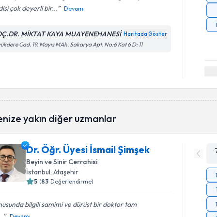
isi çok deyerli bir...
Devamı
Ç.DR. MİKTAT KAYA MUAYENEHANESİ
Haritada Göster
ükdere Cad. 19. Mayıs MAh. Sakarya Apt. No:6 Kat 6 D: 11
enize yakın diğer uzmanlar
Dr. Öğr. Üyesi İsmail Şimşek
Beyin ve Sinir Cerrahisi
İstanbul
, Ataşehir
5
(
83
Değerlendirme)
usunda bilgili samimi ve dürüst bir doktor tam
..
Devamı