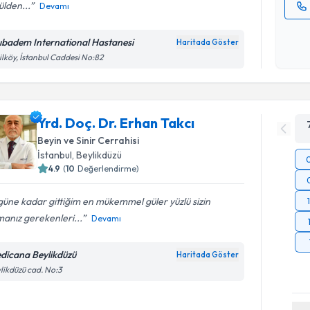
lden...
Devamı
Kişisel
okudum
ıbadem International Hastanesi
Haritada Göster
işlenm
ilköy, İstanbul Caddesi No:82
Yrd. Doç. Dr. Erhan Takcı
Beyin ve Sinir Cerrahisi
İstanbul
, Beylikdüzü
4.9
(
10
Değerlendirme)
üne kadar gittiğim en mükemmel güler yüzlü sizin
anız gerekenleri...
Devamı
dicana Beylikdüzü
Haritada Göster
likdüzü cad. No:3