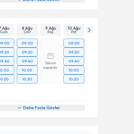
7 Ağu
8 Ağu
9 Ağu
10 Ağu
Cum
Cmt
Paz
Pzt
09:00
09:00
09:00
09:20
09:20
09:20
09:40
09:40
09:40
Takvim
kapalıdır
10:00
10:00
10:00
10:20
10:20
10:20
akvimi Talebi
Daha Fazla Göster
seyin Kurt
için randevu takvimi talebi oluşturun. Size
 randevu almanız için bir takvim hazırlandığında e-