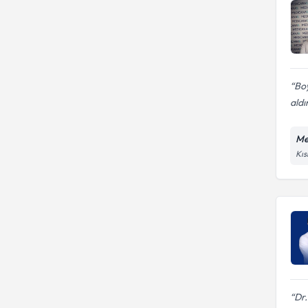
Boy
aldı
Me
Kıs
Dr.