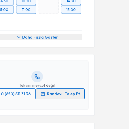
14:30
10:30
14:30
15:00
11:00
15:00
akvimi Talebi
Daha Fazla Göster
 Koray Özduman
için randevu takvimi talebi
Size bu uzmandan randevu almanız için bir takvim
ında e-posta ile bilgilendireceğiz.
resiniz
Takvim mevcut değil.
0 (850) 811 31 36
Randevu Talep Et
 verilerimin işlenmesine ilişkin
Aydınlatma Metni
'ni
 ve kişisel verilerimin belirtilen kapsamda
akvimi Talebi
esini kabul ediyorum.