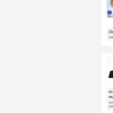
Öz
Sül
Dr
Mu
Asi
Sü