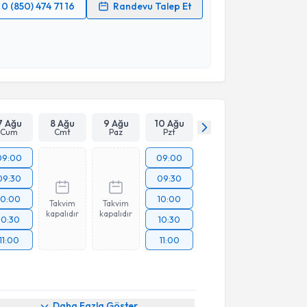
0 (850) 474 71 16
Randevu Talep Et
 verilerimin işlenmesine ilişkin
Aydınlatma Metni
'ni
 ve kişisel verilerimin belirtilen kapsamda
esini kabul ediyorum.
Takvim Talebini Gönder
7 Ağu
8 Ağu
9 Ağu
10 Ağu
Cum
Cmt
Paz
Pzt
09:00
09:00
09:30
09:30
10:00
10:00
Takvim
Takvim
kapalıdır
kapalıdır
10:30
10:30
11:00
11:00
Daha Fazla Göster