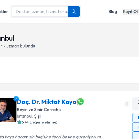
ikler
Blog
Kayıt Ol
anbul
or - uzman bulundu
Doç. Dr. Miktat Kaya
Beyin ve Sinir Cerrahisi
İstanbul
, Şişli
5
(
4
Değerlendirme)
ta kaya hocamızin bilgisine tecrübesine guveniyorum