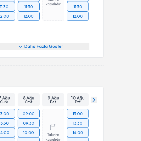
kapalıdır
11:30
11:30
11:30
12:00
12:00
12:00
Daha Fazla Göster
7 Ağu
8 Ağu
9 Ağu
10 Ağu
Cum
Cmt
Paz
Pzt
13:00
09:00
13:00
13:30
09:30
13:30
14:00
10:00
14:00
Takvim
kapalıdır