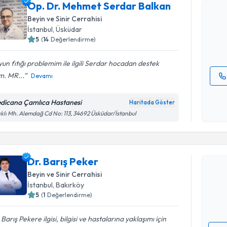
Op. Dr. M
Op. Dr. Mehmet Serdar Balkan
oluşturun. 
Beyin ve Sinir Cerrahisi
hazırlandığ
İstanbul
, Üsküdar
5
(
14
Değerlendirme)
E-posta Ad
un fıtığı problemim ile ilgili Serdar hocadan destek
m. MR...
Devamı
Kişisel
okudum
dicana Çamlıca Hastanesi
Haritada Göster
işlenm
ıklı Mh. Alemdağ Cd No: 113, 34692 Üsküdar/İstanbul
Randevu T
Dr. Barış 
Dr. Barış Peker
uzmandan ra
Beyin ve Sinir Cerrahisi
posta ile bi
İstanbul
, Bakırköy
5
(
1
Değerlendirme)
E-posta Ad
 Barış Pekere ilgisi, bilgisi ve hastalarına yaklaşımı için