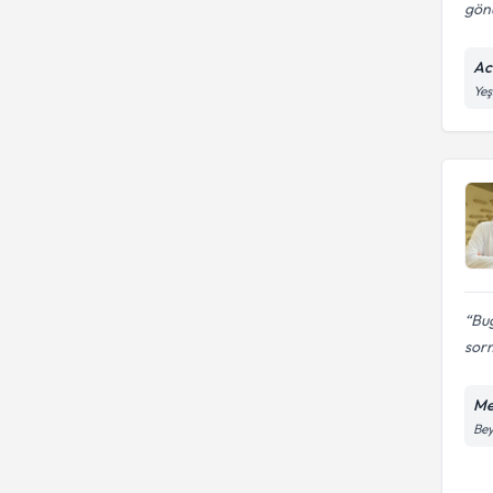
gönü
Ac
Yeş
Bug
sorm
Me
Bey