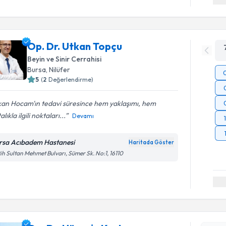
Op. Dr. Utkan Topçu
Beyin ve Sinir Cerrahisi
Bursa
, Nilüfer
5
(
2
Değerlendirme)
kan Hocam'ın tedavi süresince hem yaklaşımı, hem
alıkla ilgili noktaları...
Devamı
rsa Acıbadem Hastanesi
Haritada Göster
ih Sultan Mehmet Bulvarı, Sümer Sk. No:1, 16110
Randevu T
Op. Dr. Hü
bu uzmandan