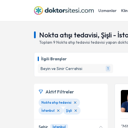
Uzmanlar
Klin
Nokta atışı tedavisi, Şişli - İst
Toplam
9
Nokta atışı tedavisi
tedavisi yapan dokt
İlgili Branşlar
Beyin ve Sinir Cerrahisi
1
Aktif Filtreler
Nokta atışı tedavisi
İstanbul
Şişli
Mit
Şehir
İstanbul