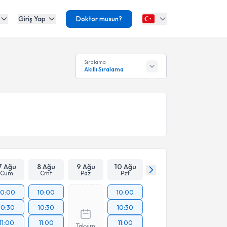
Giriş Yap
Doktor musun?
Sıralama
Akıllı Sıralama
7 Ağu
8 Ağu
9 Ağu
10 Ağu
Cum
Cmt
Paz
Pzt
10:00
10:00
10:00
10:30
10:30
10:30
11:00
11:00
11:00
Takvim