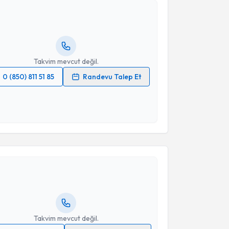
ehmet Serdar Balkan
için randevu takvimi talebi
Takvim Talebini Gönder
Size bu uzmandan randevu almanız için bir takvim
ında e-posta ile bilgilendireceğiz.
resiniz
Takvim mevcut değil.
0 (850) 811 51 85
Randevu Talep Et
 verilerimin işlenmesine ilişkin
Aydınlatma Metni
'ni
 ve kişisel verilerimin belirtilen kapsamda
esini kabul ediyorum.
akvimi Talebi
Takvim Talebini Gönder
Peker
için randevu takvimi talebi oluşturun. Size bu
ndevu almanız için bir takvim hazırlandığında e-
lgilendireceğiz.
resiniz
Takvim mevcut değil.