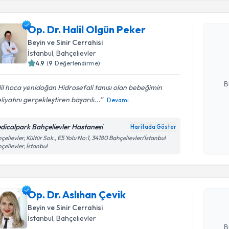
Op. Dr. Halil Olgün Peker
Op. Dr. Ha
oluşturun. 
Beyin ve Sinir Cerrahisi
hazırlandığ
İstanbul
, Bahçelievler
4.9
(
9
Değerlendirme)
E-posta Ad
B
il hoca yenidoğan Hidrosefali tanısı olan bebeğimin
iyatını gerçekleştiren başarılı...
Devamı
Kişisel
dicalpark Bahçelievler Hastanesi
Haritada Göster
okudum
Randevu T
çelievler, Kültür Sok., E5 Yolu No:1, 34180 Bahçelievler/İstanbul
işlenm
çelievler, İstanbul
Op. Dr. As
Size bu uzm
Op. Dr. Aslıhan Çevik
hazırlandığ
Beyin ve Sinir Cerrahisi
E-posta Ad
İstanbul
, Bahçelievler
B