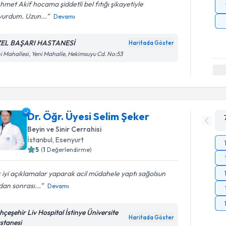
met Akif hocama şiddetli bel fıtığı şikayetiyle
vurdum. Uzun...
Devamı
EL BAŞARI HASTANESİ
Haritada Göster
i Mahallesi, Yeni Mahalle, Hekimsuyu Cd. No:53
Dr. Öğr. Üyesi Selim Şeker
Beyin ve Sinir Cerrahisi
İstanbul
, Esenyurt
5
(
1
Değerlendirme)
 iyi açıklamalar yaparak acil müdahele yaptı sağolsun
an sonrası...
Devamı
hçeşehir Liv Hospital İstinye Üniversite
Haritada Göster
stanesi