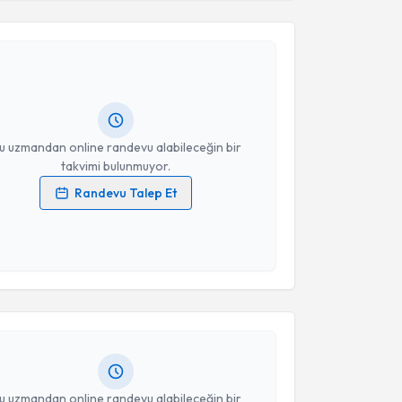
lil Olgün Peker
için randevu takvimi talebi
Size bu uzmandan randevu almanız için bir takvim
ında e-posta ile bilgilendireceğiz.
resiniz
u uzmandan online randevu alabileceğin bir
takvimi bulunmuyor.
Randevu Talep Et
 verilerimin işlenmesine ilişkin
Aydınlatma Metni
'ni
 ve kişisel verilerimin belirtilen kapsamda
akvimi Talebi
esini kabul ediyorum.
Takvim Talebini Gönder
lıhan Çevik
için randevu takvimi talebi oluşturun.
andan randevu almanız için bir takvim
ında e-posta ile bilgilendireceğiz.
resiniz
u uzmandan online randevu alabileceğin bir