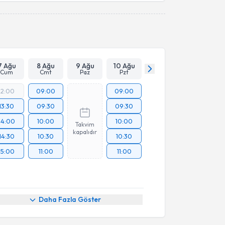
Takvim Talebini Gönder
7 Ağu
8 Ağu
9 Ağu
10 Ağu
Cum
Cmt
Paz
Pzt
12:00
09:00
09:00
13:30
09:30
09:30
14:00
10:00
10:00
Takvim
kapalıdır
14:30
10:30
10:30
15:00
11:00
11:00
Daha Fazla Göster