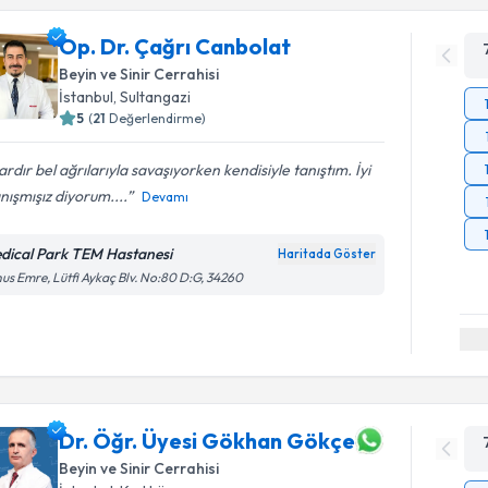
Op. Dr. Çağrı Canbolat
Beyin ve Sinir Cerrahisi
İstanbul
, Sultangazi
5
(
21
Değerlendirme)
lardır bel ağrılarıyla savaşıyorken kendisiyle tanıştım. İyi
anışmışız diyorum....
Devamı
dical Park TEM Hastanesi
Haritada Göster
us Emre, Lütfi Aykaç Blv. No:80 D:G, 34260
Dr. Öğr. Üyesi Gökhan Gökçe
Beyin ve Sinir Cerrahisi