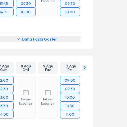
kapalıdır
13:45
09:30
09:30
14:15
10:00
10:00
Daha Fazla Göster
7 Ağu
8 Ağu
9 Ağu
10 Ağu
Cum
Cmt
Paz
Pzt
12:00
09:00
12:30
09:30
13:00
10:00
Takvim
Takvim
kapalıdır
kapalıdır
13:30
10:30
14:00
11:00