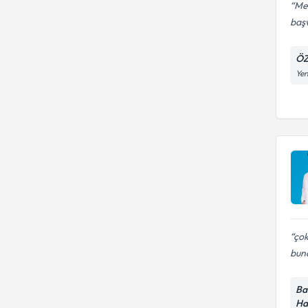
Meh
baş
ÖZ
Yen
çok
bund
Ba
Ha