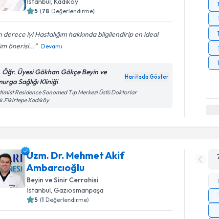
İstanbul
, Kadıköy
5
(
78
Değerlendirme)
 derece iyi Hastalığım hakkında bilgilendirip en ideal
m önerisi...
Devamı
. Öğr. Üyesi Gökhan Gökçe Beyin ve
Haritada Göster
urga Sağlığı Kliniği
imist Residence Sonomed Tıp Merkezi Üstü Doktorlar
k.Fikirtepe Kadıköy
Uzm. Dr. Mehmet Akif
Ambarcıoğlu
Beyin ve Sinir Cerrahisi
İstanbul
, Gaziosmanpaşa
5
(
1
Değerlendirme)