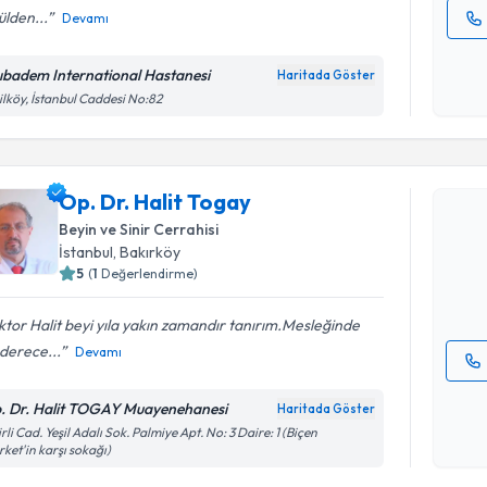
lden...
Devamı
Kişisel
okudum
ıbadem International Hastanesi
Haritada Göster
işlenm
ilköy, İstanbul Caddesi No:82
Randevu T
Op. Dr. Halit Togay
Op. Dr. Ha
bu uzmandan
Beyin ve Sinir Cerrahisi
posta ile bi
İstanbul
, Bakırköy
5
(
1
Değerlendirme)
E-posta Ad
tor Halit beyi yıla yakın zamandır tanırım.Mesleğinde
derece...
Devamı
Kişisel
. Dr. Halit TOGAY Muayenehanesi
Haritada Göster
okudum
irli Cad. Yeşil Adalı Sok. Palmiye Apt. No: 3 Daire: 1 (Biçen
işlenm
ket'in karşı sokağı)