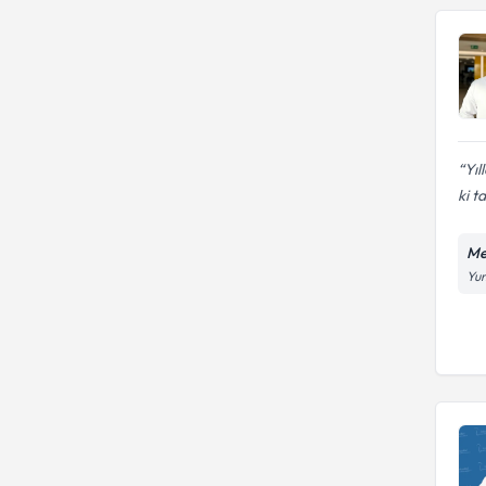
Yıl
ki t
Me
Yun