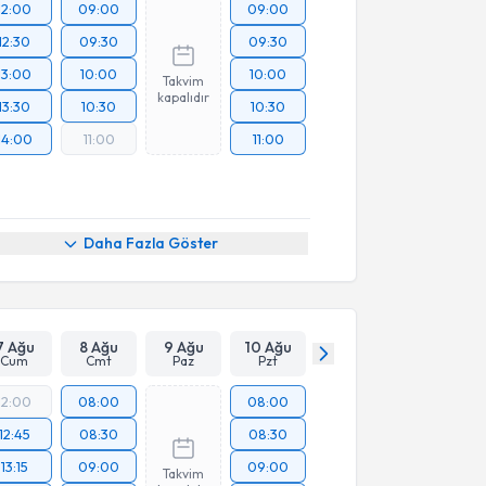
12:00
09:00
09:00
12:30
09:30
09:30
13:00
10:00
10:00
Takvim
kapalıdır
13:30
10:30
10:30
14:00
11:00
11:00
Daha Fazla Göster
7 Ağu
8 Ağu
9 Ağu
10 Ağu
Cum
Cmt
Paz
Pzt
12:00
08:00
08:00
12:45
08:30
08:30
13:15
09:00
09:00
Takvim