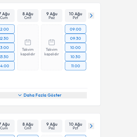
7 Ağu
8 Ağu
9 Ağu
10 Ağu
Cum
Cmt
Paz
Pzt
12:00
09:00
12:30
09:30
13:00
10:00
Takvim
Takvim
kapalıdır
kapalıdır
13:30
10:30
14:00
11:00
Daha Fazla Göster
7 Ağu
8 Ağu
9 Ağu
10 Ağu
Cum
Cmt
Paz
Pzt