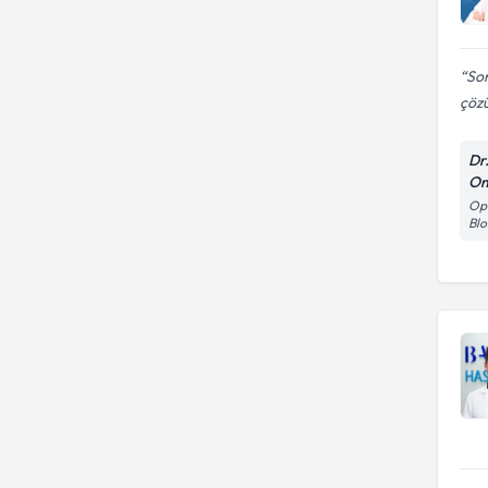
Son
çözü
Dr
Om
Opt
Blo