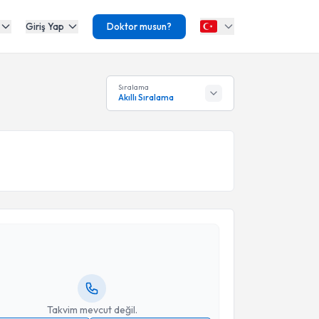
Giriş Yap
Doktor musun?
Sıralama
Akıllı Sıralama
akvimi Talebi
Peker
için randevu takvimi talebi oluşturun. Size bu
ndevu almanız için bir takvim hazırlandığında e-
lgilendireceğiz.
resiniz
Takvim mevcut değil.