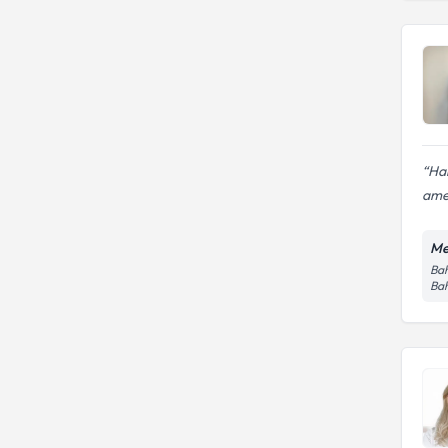
Hal
amel
Me
Bah
Bah