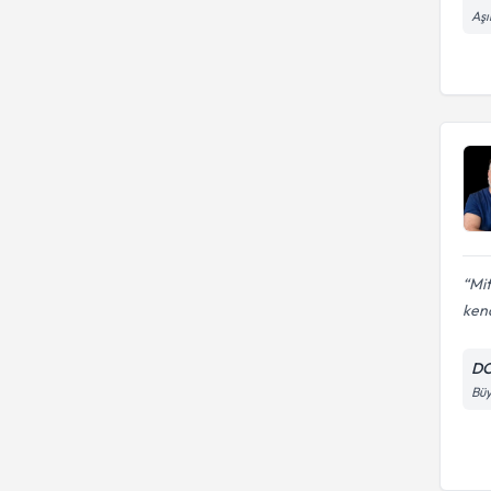
Aşı
Mit
kend
DO
Büy