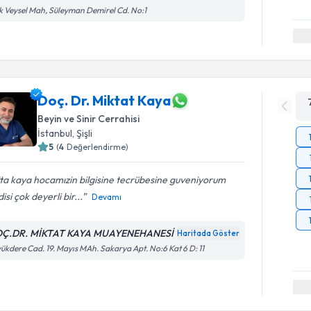
k Veysel Mah, Süleyman Demirel Cd. No:1
Doç. Dr. Miktat Kaya
Beyin ve Sinir Cerrahisi
İstanbul
, Şişli
5
(
4
Değerlendirme)
ta kaya hocamızin bilgisine tecrübesine guveniyorum
isi çok deyerli bir...
Devamı
Ç.DR. MİKTAT KAYA MUAYENEHANESİ
Haritada Göster
ükdere Cad. 19. Mayıs MAh. Sakarya Apt. No:6 Kat 6 D: 11
Randevu T