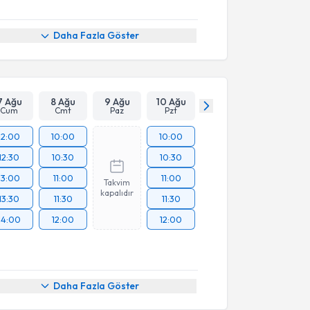
Daha Fazla Göster
7 Ağu
8 Ağu
9 Ağu
10 Ağu
Cum
Cmt
Paz
Pzt
12:00
10:00
10:00
12:30
10:30
10:30
13:00
11:00
11:00
Takvim
kapalıdır
13:30
11:30
11:30
14:00
12:00
12:00
Daha Fazla Göster
akvimi Talebi