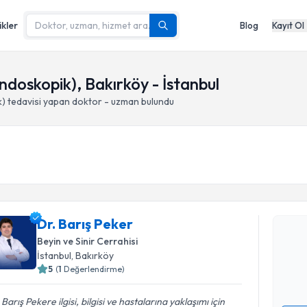
ikler
Blog
Kayıt Ol
Endoskopik), Bakırköy - İstanbul
k)
tedavisi yapan doktor - uzman bulundu
Randevu T
Dr. Barış 
Dr. Barış Peker
uzmandan ra
Beyin ve Sinir Cerrahisi
posta ile bi
İstanbul
, Bakırköy
5
(
1
Değerlendirme)
E-posta Ad
 Barış Pekere ilgisi, bilgisi ve hastalarına yaklaşımı için