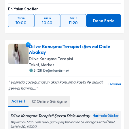
En Yakın Saatler
Yarın
Yarın
Yarın
Daha Fazla
10:00
10:40
11:20
Dil ve Konuşma Terapisti Şevval Dicle
Abakay
Dil ve Konuşma Terapisi
Tokat
,
Merkez
5
(
28
Değerlendirme)
yaşında çocuğumuzun akıcı konusma kaybı ile alakalı
Devamı
Şevval hanımı...
Adres
1
Online Görüşme
Dil ve Konuşma Terapisti Şevval Dicle Abakay
Haritada Göster
Yeşilırmak Mah. Vali zekai gümüş diş bulvarı no 5 Fabregas Kafe Üstü 6.
kat No 20, 60100