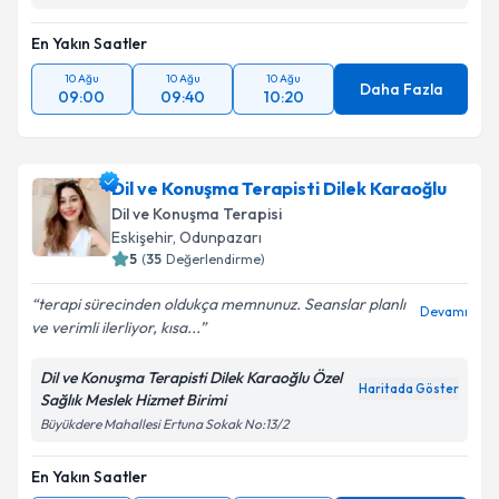
En Yakın Saatler
10 Ağu
10 Ağu
10 Ağu
Daha Fazla
09:00
09:40
10:20
Dil ve Konuşma Terapisti Dilek Karaoğlu
Dil ve Konuşma Terapisi
Eskişehir
,
Odunpazarı
5
(
35
Değerlendirme)
terapi sürecinden oldukça memnunuz. Seanslar planlı
Devamı
ve verimli ilerliyor, kısa...
Dil ve Konuşma Terapisti Dilek Karaoğlu Özel
Haritada Göster
Sağlık Meslek Hizmet Birimi
Büyükdere Mahallesi Ertuna Sokak No:13/2
En Yakın Saatler