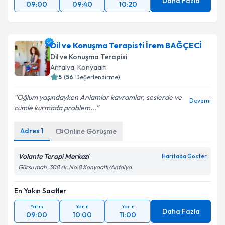
Daha Fazla
09:00
09:40
10:20
Dil ve Konuşma Terapisti İrem BAĞÇECİ
Dil ve Konuşma Terapisi
Antalya
,
Konyaaltı
5
(
56
Değerlendirme)
Oğlum yaşındayken Anlamlar kavramlar, seslerde ve
Devamı
cümle kurmada problem...
Adres
1
Online Görüşme
Volante Terapi Merkezi
Haritada Göster
Gürsu mah. 308 sk. No:8 Konyaaltı/Antalya
En Yakın Saatler
Yarın
Yarın
Yarın
Daha Fazla
09:00
10:00
11:00