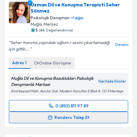
Uzman Dil ve Konuşma Terapisti Seher
Sönmez
Psikolojik Danışman
+
1
diğer
Muğla
,
Merkez
5
(
64
Değerlendirme)
Seher hanıma yaşındaki oğlum r sesini çıkartamadığı
Devamı
için gittik....
Adres
1
Online Görüşme
Muğla Dil ve Konuşma Bozuklukları Psikolojik
Haritada Göster
Danışmanlık Merkezi
Emirbeyazıt Mah. Avcılar Sok. Modern Konutlar E Blok K: 1 D 3 Menteşe
0 (850) 811 97 89
Randevu Takvimi Talebi
Randevu Talep Et
Uzman Dil ve Konuşma Terapisti Seher Sönmez
için randevu takvimi talebi oluşturun. Size bu