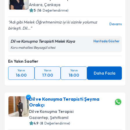
Ankara
,
Çankaya
5
(
16
Değerlendirme)
Adı gibi Melek Öğretmenimiz iyi ki sizinle yolumuz
Devamı
birleşti. Dil...
Dil ve Konuşma Terapisti Melek Kaya
Haritada Göster
Koru mahallesi Beyazgül sitesi
En Yakın Saatler
Yarın
Yarın
Yarın
Daha Fazla
16:00
17:00
18:00
Dil ve Konuşma Terapisti Şeyma
Orakçı
Dil ve Konuşma Terapisi
Gaziantep
,
Şehitkamil
4.9
(
8
Değerlendirme)