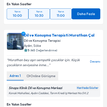
En Yakın Saatler
Yarın
Yarın
Yarın
Daha Fazla
10:00
10:30
11:00
Dil ve Konuşma Terapisti Murathan Çal
Dil ve Konuşma Terapisi
Aydın
,
Söke
5
(
40
Değerlendirme)
Murathan bey aşırı sempatik çocuklar için. Küçük
Devamı
çocukların seviyesine inme...
Adres
1
Online Görüşme
Sinaps Klinik Dil ve Konuşma Merkezi
Haritada Göster
Konak Mahallesi, Aydın Caddesi, Tarım Kredi Iş Merkezi No:5 K:2
En Yakın Saatler