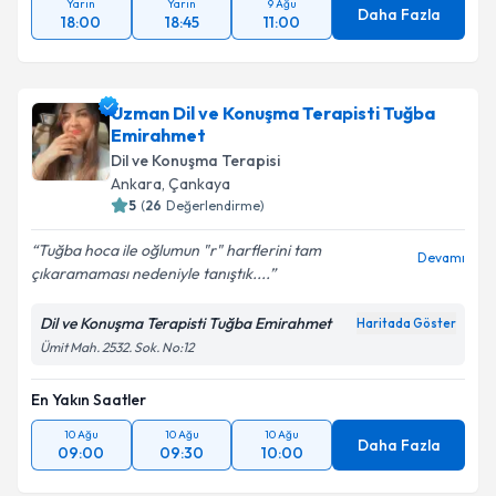
Yarın
Yarın
9 Ağu
Daha Fazla
18:00
18:45
11:00
Uzman Dil ve Konuşma Terapisti Tuğba
Emirahmet
Dil ve Konuşma Terapisi
Ankara
,
Çankaya
5
(
26
Değerlendirme)
Tuğba hoca ile oğlumun "r" harflerini tam
Devamı
çıkaramaması nedeniyle tanıştık....
Dil ve Konuşma Terapisti Tuğba Emirahmet
Haritada Göster
Ümit Mah. 2532. Sok. No:12
En Yakın Saatler
10 Ağu
10 Ağu
10 Ağu
Daha Fazla
09:00
09:30
10:00