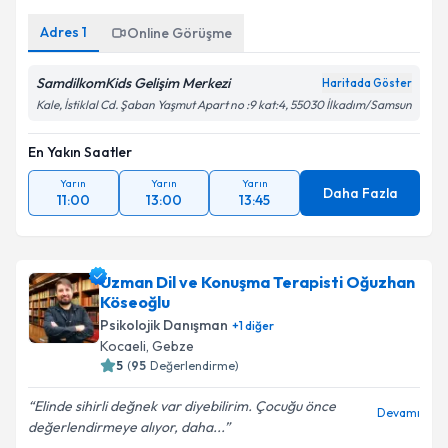
Adres
1
Online Görüşme
SamdilkomKids Gelişim Merkezi
Haritada Göster
Kale, İstiklal Cd. Şaban Yaşmut Apart no :9 kat:4, 55030 İlkadım/Samsun
En Yakın Saatler
Yarın
Yarın
Yarın
Daha Fazla
11:00
13:00
13:45
Uzman Dil ve Konuşma Terapisti Oğuzhan
Köseoğlu
Psikolojik Danışman
+
1
diğer
Kocaeli
,
Gebze
5
(
95
Değerlendirme)
Elinde sihirli değnek var diyebilirim. Çocuğu önce
Devamı
değerlendirmeye alıyor, daha...