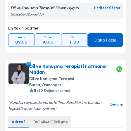
Dil ve Konuşma Terapisti Sinem Uygun
Haritada Göster
Gökçebey/Zonguldak
En Yakın Saatler
Yarın
Yarın
Yarın
Daha Fazla
09:00
10:00
11:00
Dil ve Konuşma Terapisti Fatmanur
Madan
Dil ve Konuşma Terapisi
Bursa
,
Osmangazi
5
(
50
Değerlendirme)
Kendisi sayesinde yol katettim. Kendilerine bundan
Devamı
teşekkürlerimi sunuyorum
Adres
1
Online Görüşme