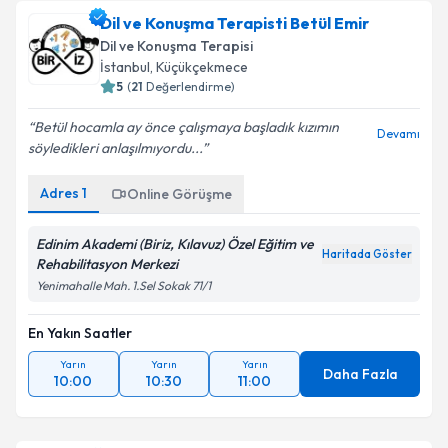
Dil ve Konuşma Terapisti Betül Emir
Dil ve Konuşma Terapisi
İstanbul
,
Küçükçekmece
5
(
21
Değerlendirme)
Betül hocamla ay önce çalışmaya başladık kızımın
Devamı
söyledikleri anlaşılmıyordu...
Adres
1
Online Görüşme
Edinim Akademi (Biriz, Kılavuz) Özel Eğitim ve
Haritada Göster
Rehabilitasyon Merkezi
Yenimahalle Mah. 1.Sel Sokak 71/1
En Yakın Saatler
Yarın
Yarın
Yarın
Daha Fazla
10:00
10:30
11:00