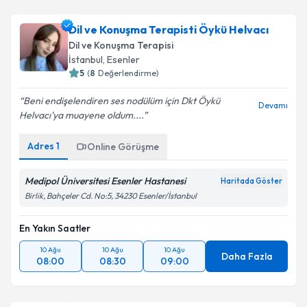
Dil ve Konuşma Terapisti Öykü Helvacı
Dil ve Konuşma Terapisi
İstanbul
,
Esenler
5
(
8
Değerlendirme)
Beni endişelendiren ses nodülüm için Dkt Öykü
Devamı
Helvacı'ya muayene oldum....
Adres
1
Online Görüşme
Medipol Üniversitesi Esenler Hastanesi
Haritada Göster
Birlik, Bahçeler Cd. No:5, 34230 Esenler/İstanbul
En Yakın Saatler
10 Ağu
10 Ağu
10 Ağu
Daha Fazla
08:00
08:30
09:00