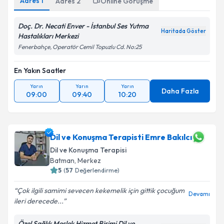
Adres
1
Adres
2
Online Görüşme
Doç. Dr. Necati Enver - İstanbul Ses Yutma
Haritada Göster
Hastalıkları Merkezi
Fenerbahçe, Operatör Cemil Topuzlu Cd. No:25
En Yakın Saatler
Yarın
Yarın
Yarın
Daha Fazla
09:00
09:40
10:20
Dil ve Konuşma Terapisti Emre Bakılcı
Dil ve Konuşma Terapisi
Batman
,
Merkez
5
(
57
Değerlendirme)
Çok ilgili samimi sevecen kekemelik için gittik çocuğum
Devamı
ileri derecede...
Özel Sağlık Meslek Hizmet Birimi Dil ve