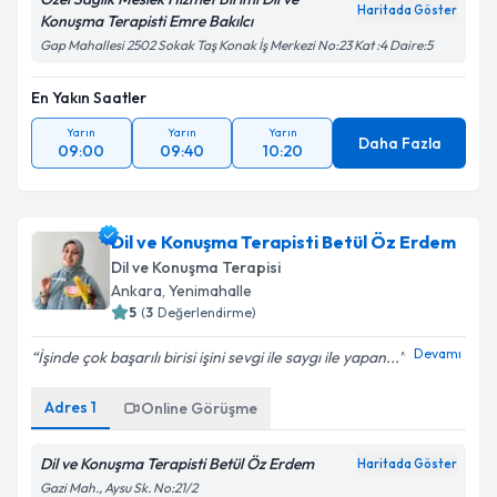
Haritada Göster
Konuşma Terapisti Emre Bakılcı
Gap Mahallesi 2502 Sokak Taş Konak İş Merkezi No:23 Kat :4 Daire:5
En Yakın Saatler
Yarın
Yarın
Yarın
Daha Fazla
09:00
09:40
10:20
Dil ve Konuşma Terapisti Betül Öz Erdem
Dil ve Konuşma Terapisi
Ankara
,
Yenimahalle
5
(
3
Değerlendirme)
Devamı
İşinde çok başarılı birisi işini sevgi ile saygı ile yapan...
Adres
1
Online Görüşme
Dil ve Konuşma Terapisti Betül Öz Erdem
Haritada Göster
Gazi Mah., Aysu Sk. No:21/2