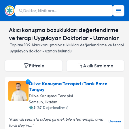
Doktor, klinik ara...
Akıcı konuşma bozuklukları değerlendirme
ve terapi Uygulayan Doktorlar - Uzmanlar
Toplam
109
Akıcı konuşma bozuklukları değerlendirme ve terapi
uygulayan doktor - uzman bulundu.
Filtrele
Akıllı Sıralama
Dil ve Konuşma Terapisti Tarık Emre
Tunçay
Dil ve Konuşma Terapisi
Samsun
,
İlkadım
5
(
47
Değerlendirme)
Kızım ilk seansta odaya girmek bile istememişti, ama
Devamı
Tarık Bey’in...