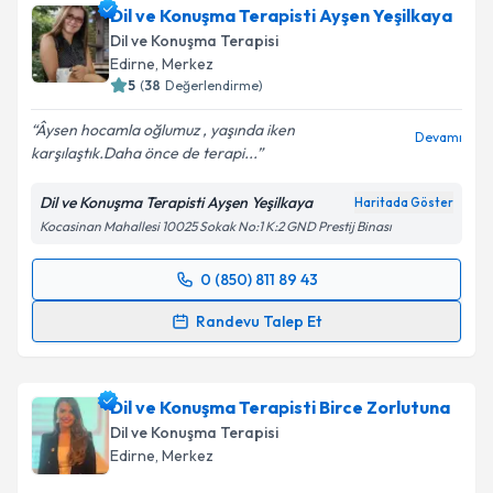
Dil ve Konuşma Terapisti Ayşen Yeşilkaya
uzmandan randevu almanız için bir takvim
hazırlandığında e-posta ile bilgilendireceğiz.
Dil ve Konuşma Terapisi
Edirne
,
Merkez
E-posta Adresiniz
5
(
38
Değerlendirme)
Âysen hocamla oğlumuz , yaşında iken
Devamı
karşılaştık.Daha önce de terapi...
Kişisel verilerimin işlenmesine ilişkin
Aydınlatma
Dil ve Konuşma Terapisti Ayşen Yeşilkaya
Haritada Göster
Metni
'ni okudum ve kişisel verilerimin belirtilen
Kocasinan Mahallesi 10025 Sokak No:1 K:2 GND Prestij Binası
kapsamda işlenmesini kabul ediyorum.
0 (850) 811 89 43
Randevu Takvimi Talebi
Takvim Talebini Gönder
Randevu Talep Et
Dil ve Konuşma Terapisti Ayşen Yeşilkaya
için
randevu takvimi talebi oluşturun. Size bu uzmandan
Dil ve Konuşma Terapisti Birce Zorlutuna
randevu almanız için bir takvim hazırlandığında e-
posta ile bilgilendireceğiz.
Dil ve Konuşma Terapisi
Edirne
,
Merkez
E-posta Adresiniz