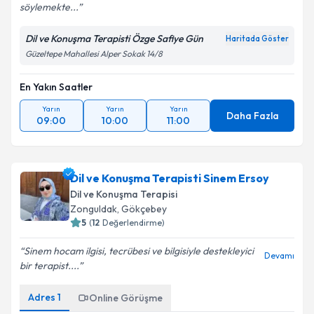
söylemekte...
Dil ve Konuşma Terapisti Özge Safiye Gün
Haritada Göster
Güzeltepe Mahallesi Alper Sokak 14/8
En Yakın Saatler
Yarın
Yarın
Yarın
Daha Fazla
09:00
10:00
11:00
Dil ve Konuşma Terapisti Sinem Ersoy
Dil ve Konuşma Terapisi
Zonguldak
,
Gökçebey
5
(
12
Değerlendirme)
Sinem hocam ilgisi, tecrübesi ve bilgisiyle destekleyici
Devamı
bir terapist....
Adres
1
Online Görüşme