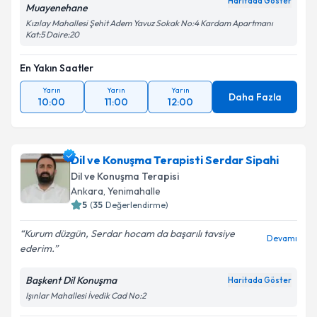
Haritada Göster
Muayenehane
Kızılay Mahallesi Şehit Adem Yavuz Sokak No:4 Kardam Apartmanı
Kat:5 Daire:20
En Yakın Saatler
Yarın
Yarın
Yarın
Daha Fazla
10:00
11:00
12:00
Dil ve Konuşma Terapisti Serdar Sipahi
Dil ve Konuşma Terapisi
Ankara
,
Yenimahalle
5
(
35
Değerlendirme)
Kurum düzgün, Serdar hocam da başarılı tavsiye
Devamı
ederim.
Başkent Dil Konuşma
Haritada Göster
Işınlar Mahallesi İvedik Cad No:2