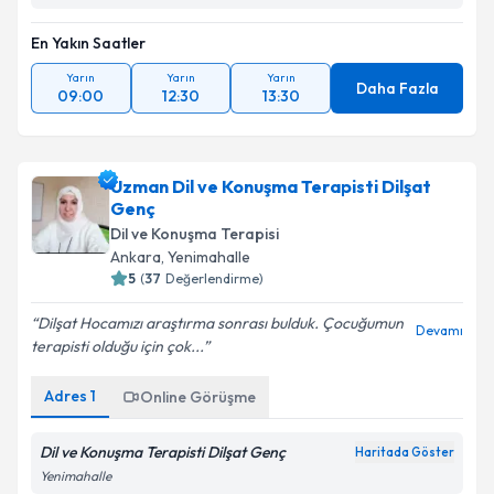
En Yakın Saatler
Yarın
Yarın
Yarın
Daha Fazla
09:00
12:30
13:30
Uzman Dil ve Konuşma Terapisti Dilşat
Genç
Dil ve Konuşma Terapisi
Ankara
,
Yenimahalle
5
(
37
Değerlendirme)
Dilşat Hocamızı araştırma sonrası bulduk. Çocuğumun
Devamı
terapisti olduğu için çok...
Adres
1
Online Görüşme
Dil ve Konuşma Terapisti Dilşat Genç
Haritada Göster
Yenimahalle