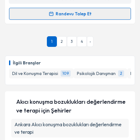
Takvim Talebini Gönder
Randevu Talep Et
Randevu Takvimi Talebi
Dil ve Konuşma Terapisti Elif Memiş
için randevu
1
2
3
4
›
takvimi talebi oluşturun. Size bu uzmandan randevu
almanız için bir takvim hazırlandığında e-posta ile
bilgilendireceğiz.
İlgili Branşlar
E-posta Adresiniz
Dil ve Konuşma Terapisi
Psikolojik Danışman
Psiko
109
2
Kişisel verilerimin işlenmesine ilişkin
Aydınlatma
Akıcı konuşma bozuklukları değerlendirme
Metni
'ni okudum ve kişisel verilerimin belirtilen
ve terapi
için Şehirler
kapsamda işlenmesini kabul ediyorum.
Ankara
Akıcı konuşma bozuklukları değerlendirme
Takvim Talebini Gönder
ve terapi