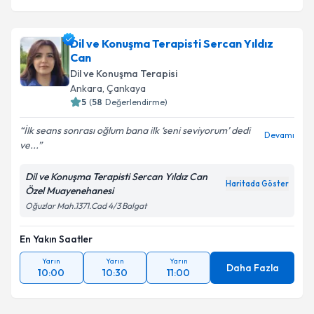
Dil ve Konuşma Terapisti Sercan Yıldız
Can
Dil ve Konuşma Terapisi
Ankara
,
Çankaya
5
(
58
Değerlendirme)
İlk seans sonrası oğlum bana ilk ‘seni seviyorum’ dedi
Devamı
ve...
Dil ve Konuşma Terapisti Sercan Yıldız Can
Haritada Göster
Özel Muayenehanesi
Oğuzlar Mah.1371.Cad 4/3 Balgat
En Yakın Saatler
Yarın
Yarın
Yarın
Daha Fazla
10:00
10:30
11:00