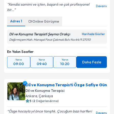
Kendisi samimi ve içten, başarılı ve çok profesyonel
Devamı
bir...
Adres
1
Online Görüşme
Dil ve Konuşma Terapisti Şeyma Orakçı
Haritada Göster
Değirmiçem Mah. Maraşal Fevzi Çakmak Bulv No:44/9 27010
En Yakın Saatler
Yarın
Yarın
Yarın
Daha Fazla
09:00
09:40
10:20
Dil ve Konuşma Terapisti Özge Safiye Gün
Dil ve Konuşma Terapisi
Ankara
,
Çankaya
5
(
2
Değerlendirme)
Özge hocayla yıl önce tanıştık. Çocuğum bazı harfleri
Devamı