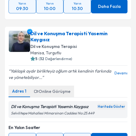
Yarın
Yarın
Yarın
Daha Fazla
09:30
10:00
10:30
Dil ve Konuşma Terapisti Yasemin
Kaygısız
Dil ve Konuşma Terapisi
Manisa
,
Turgutlu
5
(
32
Değerlendirme)
Yaklaşık aydır birlikteyiz oğlum artık kendinin farkında
Devamı
ve yönetebiliyor...
Adres
1
Online Görüşme
Dil ve Konuşma Terapisti Yasemin Kaygısız
Haritada Göster
Selvilitepe Mahallesi Mimarsinan Caddesi No:25 A49
En Yakın Saatler