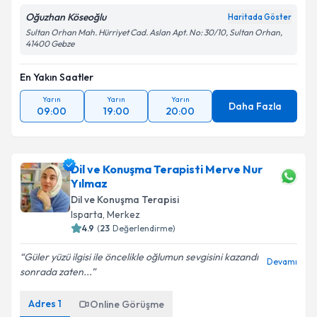
Oğuzhan Köseoğlu
Haritada Göster
Sultan Orhan Mah. Hürriyet Cad. Aslan Apt. No: 30/10, Sultan Orhan,
41400 Gebze
En Yakın Saatler
Yarın
Yarın
Yarın
Daha Fazla
09:00
19:00
20:00
Dil ve Konuşma Terapisti Merve Nur
Yılmaz
Dil ve Konuşma Terapisi
Isparta
,
Merkez
4.9
(
23
Değerlendirme)
Güler yüzü ilgisi ile öncelikle oğlumun sevgisini kazandı
Devamı
sonrada zaten...
Adres
1
Online Görüşme