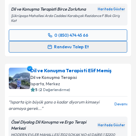
Dil ve Konuşma Terapisti Birce Zorlutuna
Haritada Göster
Şükrüpaşa Mahallesi Arda Caddesi Karabıçak Rezidance F Blok Giriş
Kat
Kişisel verilerimin işlenmesine ilişkin
Aydınlatma
Metni
'ni okudum ve kişisel verilerimin belirtilen
0 (850) 474 45 66
kapsamda işlenmesini kabul ediyorum.
Randevu Takvimi Talebi
Randevu Talep Et
Takvim Talebini Gönder
Dil ve Konuşma Terapisti Birce Zorlutuna
için
randevu takvimi talebi oluşturun. Size bu uzmandan
Dil ve Konuşma Terapisti Elif Memiş
randevu almanız için bir takvim hazırlandığında e-
posta ile bilgilendireceğiz.
Dil ve Konuşma Terapisi
Isparta
,
Merkez
E-posta Adresiniz
5
(
2
Değerlendirme)
Isparta için büyük şans o kadar diyorum kimseyi
Devamı
aramaya gerek...
Kişisel verilerimin işlenmesine ilişkin
Aydınlatma
Özel Diyalog Dil Konuşma ve Ergo Terapi
Metni
'ni okudum ve kişisel verilerimin belirtilen
Haritada Göster
Merkezi
kapsamda işlenmesini kabul ediyorum.
MODERN EVLER MAHALLESİ 3102 SOKAK NO:41 DAİRE:1 32200