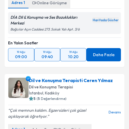
Adres
1
Online Görüşme
DİA Dil & Konuşma ve Ses Bozuklukları
Haritada Göster
Merkezi
Bağcılar Açın Caddesi 273. Sokak Yalı Apt . 3/6
En Yakın Saatler
19 Ağu
19 Ağu
19 Ağu
Daha Fazla
09:00
09:40
10:20
Dil ve Konuşma Terapisti Ceren Yılmaz
Dil ve Konuşma Terapisi
İstanbul
,
Kadıköy
5
(
5
Değerlendirme)
Çok memnun kaldım. Egzersizleri çok güzel
Devamı
açıklayarak öğretiyor.