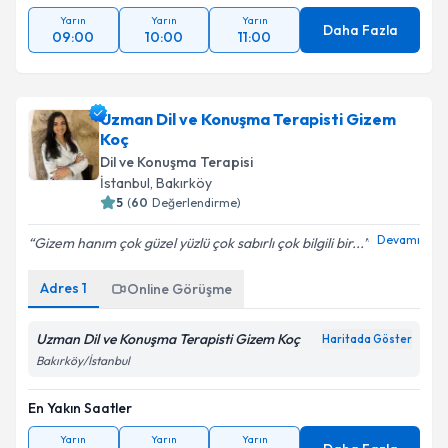
Yarın
Yarın
Yarın
Daha Fazla
09:00
10:00
11:00
Uzman Dil ve Konuşma Terapisti Gizem
Koç
Dil ve Konuşma Terapisi
İstanbul
,
Bakırköy
5
(
60
Değerlendirme)
Devamı
Gizem hanım çok güzel yüzlü çok sabırlı çok bilgili bir...
Adres
1
Online Görüşme
Uzman Dil ve Konuşma Terapisti Gizem Koç
Haritada Göster
Bakırköy/İstanbul
En Yakın Saatler
Yarın
Yarın
Yarın