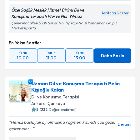
Özel Sağlık Meslek Hizmet Birimi Dil ve
Haritada Göster
Konuşma Terapisti Merve Nur Yılmaz
Çünür Mahallesi 5309 Sokak No: 1 İç kapı No :8 Kahraman Grup 3
Merkez Isparta
En Yakın Saatler
Yarın
Yarın
Yarın
Daha Fazla
10:00
11:00
13:00
Uzman Dil ve Konuşma Terapisti Pelin
Kişioğlu Kalan
Dil ve Konuşma Terapisi
Ankara
,
Çankaya
5
(
232
Değerlendirme)
Henuz baslayali ay olmasina ragmen kizimds cok guzel
Devamı
gelismeler...