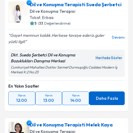
Dil ve Konuşma Terapisti Sueda Şerbetci
Dil ve Konuşma Terapisi
Tokat
,
Erbaa
5
(
33
Değerlendirme)
Gayet memnun kaldık.Herkese tavsiye ederiz.guler
Devamı
yüzlü ilgili
Dkt. Sueda Şerbetci Dil ve Konuşma
Haritada Göster
Bozuklukları Danışma Merkezi
Cumhuriyet Mahallesi Doktor Sermet Durmuşoğlu Caddesi Modern İş
Merkezi K:2 No:23
En Yakın Saatler
Yarın
Yarın
Yarın
Daha Fazla
12:00
13:00
14:00
Dil ve Konuşma Terapisti Melek Kaya
Dil ve Konuşma Terapisi