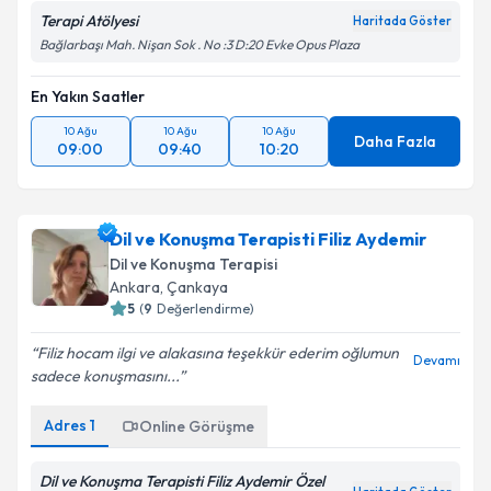
Terapi Atölyesi
Haritada Göster
Bağlarbaşı Mah. Nişan Sok . No :3 D:20 Evke Opus Plaza
En Yakın Saatler
10 Ağu
10 Ağu
10 Ağu
Daha Fazla
09:00
09:40
10:20
Dil ve Konuşma Terapisti Filiz Aydemir
Dil ve Konuşma Terapisi
Ankara
,
Çankaya
5
(
9
Değerlendirme)
Filiz hocam ilgi ve alakasına teşekkür ederim oğlumun
Devamı
sadece konuşmasını...
Adres
1
Online Görüşme
Dil ve Konuşma Terapisti Filiz Aydemir Özel