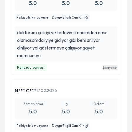
5.0
5.0
5.0
Psikiyatrik muayene
Duygu Bilgili Can Kliniği
doktorum çok iyi ve tedavim kendimden emin
olamasamda iyiye gidiyor gibi beni anlıyor
dinliyor yol göstermeye çalışıyor gayet
memnunum
Randevu sonrası
Şikayet Et
N*** C***
17.02.2026
Zamanlama
İlgi
Ortam
5.0
5.0
5.0
Psikiyatrik muayene
Duygu Bilgili Can Kliniği