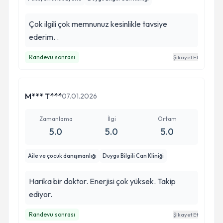
Çok ilgili çok memnunuz kesinlikle tavsiye
ederim. .
Randevu sonrası
Şikayet Et
M*** T***
07.01.2026
Zamanlama
İlgi
Ortam
5.0
5.0
5.0
Aile ve çocuk danışmanlığı
Duygu Bilgili Can Kliniği
Harika bir doktor. Enerjisi çok yüksek. Takip
ediyor.
Randevu sonrası
Şikayet Et