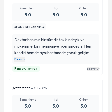
Zamanlama
İlgi
Ortam
5.0
5.0
5.0
Duygu Bilgili Can Kliniği
Doktor hanımın bir süredir takibindeyiz ve
mükemmel bir memnuniyet içerisindeyiz. Hem
kendisi hemde aynı hastanede çocuk gelişim
uzmanı Meltem hanımla birlikte yürüttüğümüz
Devamı
oğlumun tedavi süreci kendileri sayesinde bana
Randevu sonrası
Şikayet Et
da oğluma da çok iyi geldi. . İkisine de en içten
teşekkürlerimi sunuyorum.
A*** Y***
14.01.2026
Zamanlama
İlgi
Ortam
5.0
5.0
5.0