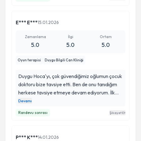
E*** E***
15.01.2026
Zamanlama
İlgi
Ortam
5.0
5.0
5.0
Oyun terapisi
Duygu Bilgili Can Kliniği
Duygu Hoca'yı, çok güvendiğimiz oğlumun çocuk
doktoru bize tavsiye etti. Ben de onu tanıdığım
herkese tavsiye etmeye devam ediyorum. İlk
görüşmeden itibaren oğluma yaklaşımından çok
Devamı
memnun kaldım. Her zaman ilgili ve ihtiyaç
Randevu sonrası
Şikayet Et
duyulduğunda ulaşılabilir. Oğlumun doktoru
olduğu için gerçekten çok memnunum.
P*** K***
14.01.2026