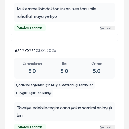
Mükemmel bir doktor, insanı ses tonu bile
rahatlatmaya yetiyo
Randevu sonrası
Şikayet Et
A*** Ö***
23.01.2026
Zamanlama
İlgi
Ortam
5.0
5.0
5.0
Çocuk ve ergenler için bilişsel davranışçı terapiler
Duygu Bilgili Can Kliniği
Tavsiye edebileceğim cana yakın samimi anlayışlı
biri
Randevu sonrası
Şikayet Et