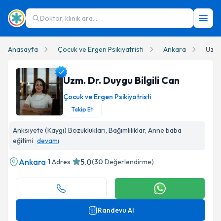
Doktor, klinik ara...
Anasayfa
Çocuk ve Ergen Psikiyatristi
Ankara
Uzm.
Uzm. Dr. Duygu Bilgili Can
Çocuk ve Ergen Psikiyatristi
Takip Et
Uzm. Dr. Duygu Bilgili Can Profil Fotoğrafı
Anksiyete (Kaygı) Bozuklukları, Bağımlılıklar, Anne baba
eğitimi
devamı
Ankara
5.0
1 Adres
(
30
Değerlendirme)
Randevu Al