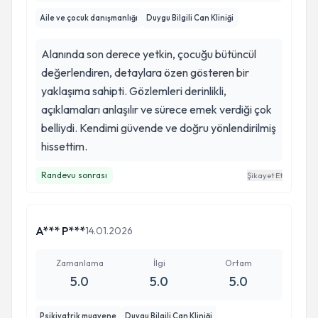
Aile ve çocuk danışmanlığı
Duygu Bilgili Can Kliniği
Alanında son derece yetkin, çocuğu bütüncül
değerlendiren, detaylara özen gösteren bir
yaklaşıma sahipti. Gözlemleri derinlikli,
açıklamaları anlaşılır ve sürece emek verdiği çok
belliydi. Kendimi güvende ve doğru yönlendirilmiş
hissettim.
Randevu sonrası
Şikayet Et
A*** P***
14.01.2026
Zamanlama
İlgi
Ortam
5.0
5.0
5.0
Psikiyatrik muayene
Duygu Bilgili Can Kliniği