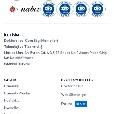
İLETİŞİM
Doktorsitesi Com Bilgi Hizmetleri
Teknoloji ve Ticaret A.Ş.
Maslak Mah. Ahi Evran Cd. A.O.S 55 Sokak No:2 Aksoy Plaza Giriş
Kat Kolektif House
İstanbul, Türkiye
SAĞLIK
PROFESYONELLER
Uzmanlar
Doktorlar İçin
Uzmanlık Alanları
Web Siteniz İçin
Hastalıklar
Kariyer
İşe Alım
Hizmetler