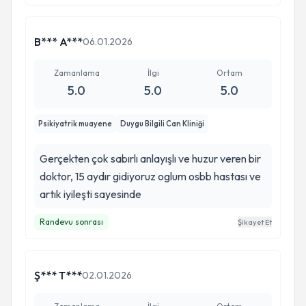
B*** A***
06.01.2026
Zamanlama
İlgi
Ortam
5.0
5.0
5.0
Psikiyatrik muayene
Duygu Bilgili Can Kliniği
Gerçekten çok sabırlı anlayışlı ve huzur veren bir
doktor, 15 aydır gidiyoruz oglum osbb hastası ve
artık iyileşti sayesinde
Randevu sonrası
Şikayet Et
Ş*** T***
02.01.2026