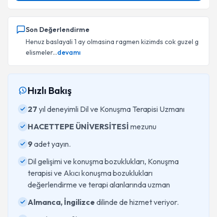
Son Değerlendirme
Henuz baslayali 1 ay olmasina ragmen kizimds cok guzel g
elismeler...
devamı
Hızlı Bakış
27
yıl deneyimli Dil ve Konuşma Terapisi Uzmanı
HACETTEPE ÜNİVERSİTESİ
mezunu
9
adet yayın.
Dil gelişimi ve konuşma bozuklukları, Konuşma
terapisi ve Akıcı konuşma bozuklukları
değerlendirme ve terapi alanlarında uzman
Almanca, İngilizce
dilinde de hizmet veriyor.