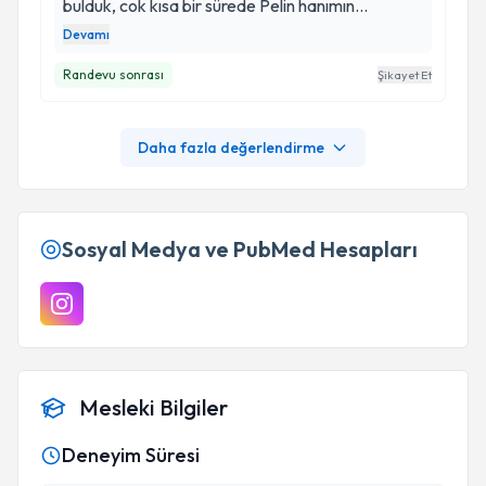
bulduk, cok kısa bir sürede Pelin hanımın
profesyonelliği ve tecrubesı sayesınde
Devamı
tedavımızı tamamladık. Kendim de bir hekim
Randevu sonrası
Şikayet Et
olarak Pelin hanımı ve kliniğiniğini gönülden
tavsıye ederim, başka yerlerde zamanınızı ve
motıvasyonunuzu kaybetmeyın. Asistani Serpil
Daha fazla değerlendirme
hanıma da güleryüzü ve planlamaları için cok cok
tesekkur ediyorum.
Sosyal Medya ve PubMed Hesapları
Mesleki Bilgiler
Deneyim Süresi