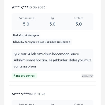
yollarımız kesişmiş. Çok iyi yol göstericimiz oldu.
A*** K***
10.06.2026
Bizi karanlık kuyulardan çıkardı. Özellikle çocuğu
için gelenlere tavsiyem asla vazgeçmeyin,
Zamanlama
İlgi
Ortam
verilen ödevlere birebir uyun işte o zaman
5.0
5.0
5.0
mucizelere şahit olacaksınız. Ayrıca Asistan
Serpil hanıma güler yüzü ve randevuları özveriyle
Hızlı-Bozuk Konuşma
hazırladığı için çok teşekkür ederim.
DİA Dil & Konuşma ve Ses Bozuklukları Merkezi
İyi ki var. Allah razı olsun hocamdan. önce
Allahım sonra hocam. Teşekkürler. daha yolumuz
var ama olsun
Randevu sonrası
Şikayet Et
M*** S***
14.03.2026
Zamanlama
İlgi
Ortam