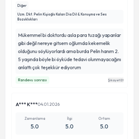
günlerden geçtik. . Pelin hocamla 8 aydır
Diğer
birlikteyiz ve iyiki de yollarımız kesişti diyorum,
Uzm. Dkt. Pelin Kişioğlu Kalan Dia Dil & Konuşma ve Ses
Bozuklukları
son bir aydır oğlum konuşmaya başladı. Şimdi
tamamen akıcı konuşuyor. Pelin hocama
Mükemmel bi doktordu asla para tuzağı yapanlar
söylediğim tek birşey var beni ailemi karanlık
gibi değil nereye gitsem oğlumda kekemelik
çukurlardan çıkardı Allah’ın izniyle, tekrardan
olduğunu söylüyorlardı ama burda Pelin hanım 2.
hayata bağlandık. Son bir aydır tekrardan nefes
5 yaşında böyle bi öyküde tedavi olunmayacağını
alabildiğimi hissediyorum bir anne olarak.
anlattı çok teşekkür ediyorum
Profesyonelliği, güler yüzü, anaçlığı, naifliği, ilgi
alakası. . . Varlığınız çok güzel hocam Allahım
Randevu sonrası
Şikayet Et
ayağınıza taş değdirmesin yolunuz hep açık olsun
sizi çok seviyoruz. . Eğer ki yorumumu
okuyorsanız en doğru adrestesiniz.
A*** K***
04.01.2026
Zamanlama
İlgi
Ortam
5.0
5.0
5.0