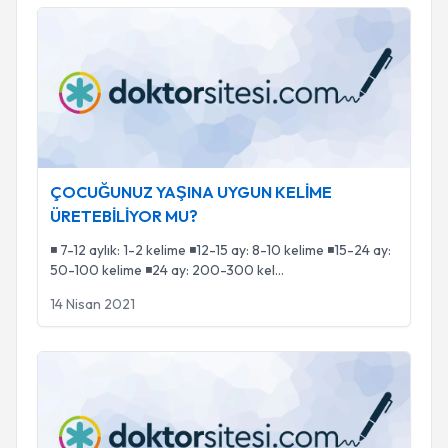
ÇOCUĞUNUZ YAŞINA UYGUN KELİME ÜRETEBİLİYOR 
ÇOCUĞUNUZ YAŞINA UYGUN KELİME
ÜRETEBİLİYOR MU?
◾️ 7-12 aylık: 1-2 kelime ◾️12-15 ay: 8-10 kelime ◾️15-24 ay:
50-100 kelime ◾️24 ay: 200-300 kel
...
14 Nisan 2021
Puberfoni (Mutasyonel Falsetto) Nedir?