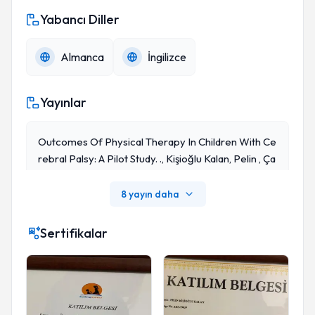
Yabancı Diller
Almanca
İngilizce
Yayınlar
Outcomes Of Physical Therapy In Children With Ce
Rebral Palsy: A Pilot Study. ., Kişioğlu Kalan, Pelin , Ça
Ğın Özel Eğitim Ve Rehabilitasyon Merk., Hacettepe
Üniv.Tıp Fak. Fiziksel Tıp Ve Rehabilitasyon Ana BD.,
8 yayın daha
Ankara
Sertifikalar