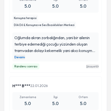
5.0
5.0
5.0
Konuşma terapisi
DİA Dil & Konuşma ve Ses Bozuklukları Merkezi
Oğlumda akran zorbalığından, yani bir ailenin
terbiye edemediği çocuğu yüzünden oluşan
tramvadan dolayı kekemelik yani akıcı konuşma
bozukluğu oluştu. Oğlum hiç konuşamıyordu.
Devamı
Ankarada gitmediğim doktor çalmadığım kapı
Randevu sonrası
Şikayet Et
kalmadı. Gittiğim onca doktordan sonra
Oğlumda en ufak bir ilerleme olmadı. En son bir
yakınımın tavsiyesiyle Pelin hocama gittik.
H*** B***
22.01.2026
Çağresizliğimizi umutsuzluğumuzu anlatacak
kelime bulamıyorum sizlere şuan, konuşan
Zamanlama
İlgi
Ortam
çocuğumun hiç konuşamaması ailece
5.0
5.0
5.0
yaşadığımız travmalar kısacası çok karanlık