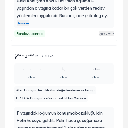
Akıcı konuşma bozukluğu olan oğluma 4
yaşından 8 yaşına kadar bir çok yerden tedavi
yöntemleri uygulandı. Bunlar içinde psikolog oyun
terapisti akıcı konuşma bozukluğu için terapi gibi
Devamı
yöntemler vardı. Sonuç alamayınca
Randevu sonrası
Şikayet Et
araştırmalarım sonucu Pelin hocamla tanıştık. İlk
görüşmede oğlumun da tedavi konusunda
isteksizliğini görünce eğer çocuk istemiyorsa
Ş*** B***
19.07.2026
boşuna getirmeyin çünkü ciddi bir süreç
yöneteceğiz isteksiz olursa ilerleyemeyiz
Zamanlama
İlgi
Ortam
demişti. Bu konuşması bende hayranlık uyandırdı.
5.0
5.0
5.0
Çünkü yıllarca her götürdüğüm yerin aslında
maddi çıkarlar doğrultusunda çalışmalar yapmış
Akıcı konuşma bozuklukları değerlendirme ve terapi
oldukları algısı oluşturdu. Çocuğum gitmek
DİA Dil & Konuşma ve Ses Bozuklukları Merkezi
istemeyince bir yıl boyunca onun kendi rızasıyla
gideceği günü bekledim ve geçen sene okullar
11 yaşındaki oğlumun konuşma bozukluğu için
açılmak üzereyken oğlum beni Pelin hocaya
Pelin hocaya geldik. Pelin hoca çocuğumuza
götür dedi. O dönemde artık günlük üç cümle bile
uygun program hazırladı 1 yıla yakın programa