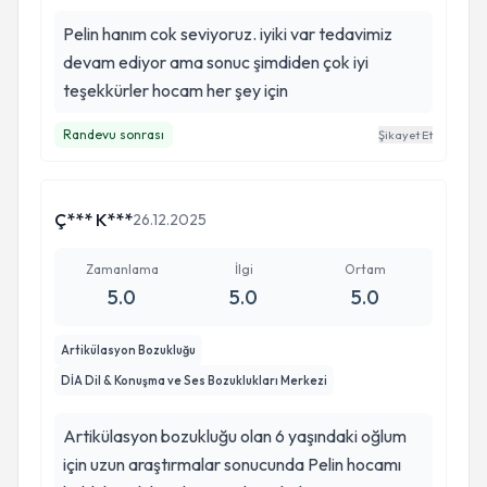
Pelin hanım cok seviyoruz. iyiki var tedavimiz
devam ediyor ama sonuc şimdiden çok iyi
teşekkürler hocam her şey için
Randevu sonrası
Şikayet Et
Ç*** K***
26.12.2025
Zamanlama
İlgi
Ortam
5.0
5.0
5.0
Artikülasyon Bozukluğu
DİA Dil & Konuşma ve Ses Bozuklukları Merkezi
Artikülasyon bozukluğu olan 6 yaşındaki oğlum
için uzun araştırmalar sonucunda Pelin hocamı