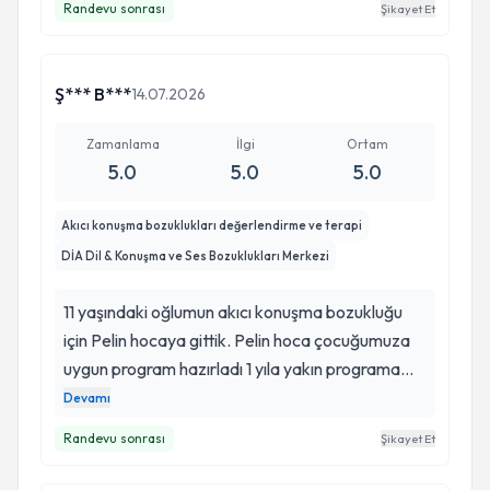
Randevu sonrası
Şikayet Et
yendik oğlumun özguveni yerine geldi pelin
hocama minnettarım bu konuda Pelin hocamla
birlikte çalışan serpil hanım da ayrıca teşekkürü
Ş*** B***
14.07.2026
bir borç bilirim sağolsun bizi hiç bir konuda
kırmadı randevlarimizi bize en uygun şekilde
Zamanlama
İlgi
Ortam
ayarlayıp bu konudaki yardımları için teşekkürü
5.0
5.0
5.0
bir borç biliriz iyili varsınız PELİN HOCAM VE
SERPİL HANIM
Akıcı konuşma bozuklukları değerlendirme ve terapi
DİA Dil & Konuşma ve Ses Bozuklukları Merkezi
11 yaşındaki oğlumun akıcı konuşma bozukluğu
için Pelin hocaya gittik. Pelin hoca çocuğumuza
uygun program hazırladı 1 yıla yakın programa
uyduk ve çok güzel gelişmelere şahit olduk. Pelin
Devamı
hoca alaninda çok iyi bir uzman, tatlı sempatik,
Randevu sonrası
Şikayet Et
çocuklarla iletişimi çok iyi, veli ile işbirliği içinde.
Buradan herşey için teşekkür ederim. İyiki