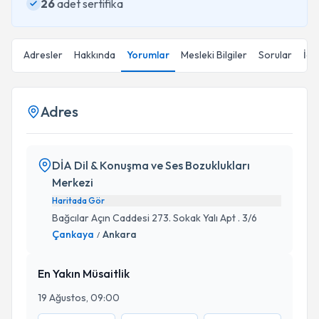
26
adet sertifika
Adresler
Hakkında
Yorumlar
Mesleki Bilgiler
Sorular
İçe
Adres
DİA Dil & Konuşma ve Ses Bozuklukları
Merkezi
Haritada Gör
Bağcılar Açın Caddesi 273. Sokak Yalı Apt . 3/6
Çankaya
Ankara
/
En Yakın Müsaitlik
19 Ağustos, 09:00