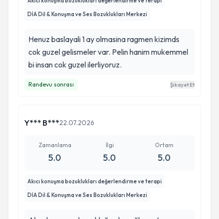
Akıcı konuşma bozuklukları değerlendirme ve terapi
DİA Dil & Konuşma ve Ses Bozuklukları Merkezi
Henuz baslayali 1 ay olmasina ragmen kizimds
cok guzel gelismeler var. Pelin hanim mukemmel
bi insan cok guzel ilerliyoruz.
Randevu sonrası
Şikayet Et
Y*** B***
22.07.2026
Zamanlama
İlgi
Ortam
5.0
5.0
5.0
Akıcı konuşma bozuklukları değerlendirme ve terapi
DİA Dil & Konuşma ve Ses Bozuklukları Merkezi