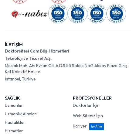
İLETİŞİM
Doktorsitesi Com Bilgi Hizmetleri
Teknoloji ve Ticaret A.Ş.
Maslak Mah. Ahi Evran Cd. A.O.S 55 Sokak No:2 Aksoy Plaza Giriş
Kat Kolektif House
İstanbul, Türkiye
SAĞLIK
PROFESYONELLER
Uzmanlar
Doktorlar İçin
Uzmanlık Alanları
Web Siteniz İçin
Hastalıklar
Kariyer
İşe Alım
Hizmetler