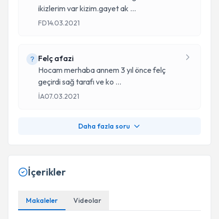
ikizlerim var kizim.gayet ak
...
FD
14.03.2021
Felç afazi
Hocam merhaba annem 3 yıl önce felç
geçirdi sağ tarafı ve ko
...
İA
07.03.2021
Daha fazla soru
İçerikler
Makaleler
Videolar