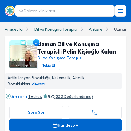
Doktor, klinik ara...
Anasayfa
Dil ve Konuşma Terapisi
Ankara
Uzman Dil ve Konuşma
Terapisti Pelin Kişioğlu Kalan
Dil ve Konuşma Terapisi
195
Fotoğraf
Takip Et
Uzman Dil ve Konuşma Terapisti Pelin Kişioğlu Kalan Profil Fo
Artikülasyon Bozukluğu, Kekemelik, Akıcılık
Bozuklukları
devamı
Ankara
5.0
1 Adres
(
232
Değerlendirme)
Soru Sor
Randevu Al