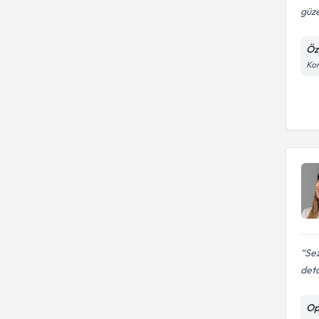
güze
Öz
Kon
Sez
deta
Op