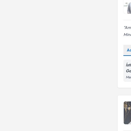
Ame
Mine
A
İs
Ga
Mer