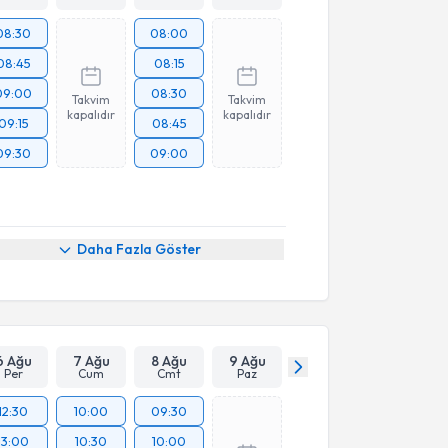
08:30
08:00
08:45
08:15
09:00
08:30
Takvim
Takvim
kapalıdır
kapalıdır
09:15
08:45
09:30
09:00
Daha Fazla Göster
6 Ağu
7 Ağu
8 Ağu
9 Ağu
Per
Cum
Cmt
Paz
12:30
10:00
09:30
13:00
10:30
10:00