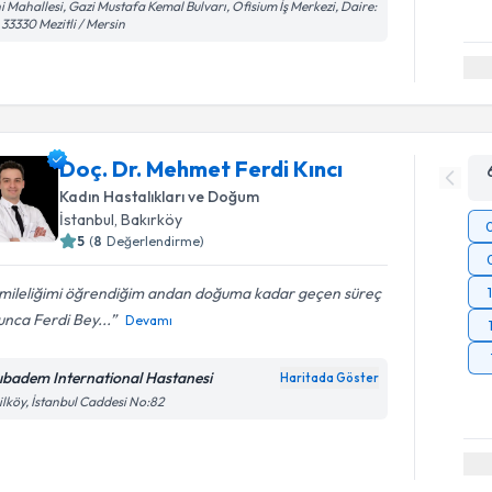
i Mahallesi, Gazi Mustafa Kemal Bulvarı, Ofisium İş Merkezi, Daire:
 33330 Mezitli / Mersin
Doç. Dr. Mehmet Ferdi Kıncı
Kadın Hastalıkları ve Doğum
İstanbul
,
Bakırköy
5
(
8
Değerlendirme)
mileliğimi öğrendiğim andan doğuma kadar geçen süreç
nca Ferdi Bey...
Devamı
ıbadem International Hastanesi
Haritada Göster
ilköy, İstanbul Caddesi No:82