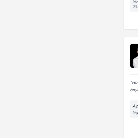
Yen
20,
Ha
boyu
Ac
Yeş