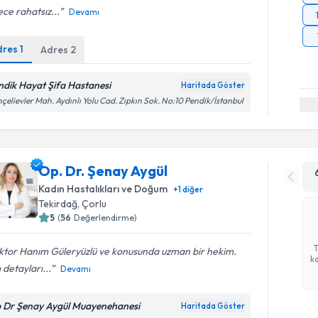
ce rahatsız...
Devamı
dres
1
Adres
2
ndik Hayat Şifa Hastanesi
Haritada Göster
çelievler Mah. Aydınlı Yolu Cad. Zıpkın Sok. No:10 Pendik/İstanbul
Op. Dr. Şenay Aygül
Kadın Hastalıkları ve Doğum
+
1
diğer
Tekirdağ
,
Çorlu
5
(
56
Değerlendirme)
ktor Hanım Güleryüzlü ve konusunda uzman bir hekim.
ka
detayları...
Devamı
 Dr Şenay Aygül Muayenehanesi
Haritada Göster