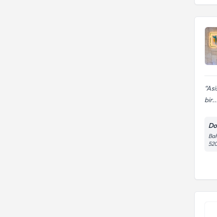
Asi
bir..
Do
Bah
52