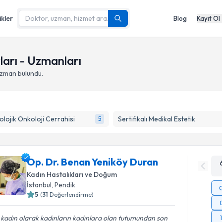
ikler
Blog
Kayıt Ol
ları - Uzmanları
uzman bulundu.
olojik Onkoloji Cerrahisi
Sertifikalı Medikal Estetik
5
Op. Dr. Benan Yeniköy Duran
Kadın Hastalıkları ve Doğum
İstanbul
,
Pendik
5
(
31
Değerlendirme)
 kadın olarak kadınların kadınlara olan tutumundan son