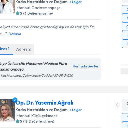
Kadın Hastalıkları ve Doğum
+
1
diğer
İstanbul
,
Gaziosmanpaşa
5
(
3
Değerlendirme)
liyat sürecimde bana gösterdiği ilgi ve destek için Dr.
...
Devamı
dres
1
Adres
2
tinye Üniversite Hastanesi Medical Park
Haritada Göster
ziosmanpaşa
kez Mahallesi, Çukurçeşme Caddesi 57-59, 34250
Op. Dr. Yasemin Ağralı
Kadın Hastalıkları ve Doğum
+
1
diğer
İstanbul
,
Küçükçekmece
5
(
18
Değerlendirme)