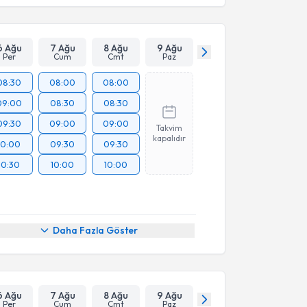
6 Ağu
7 Ağu
8 Ağu
9 Ağu
Per
Cum
Cmt
Paz
08:30
08:00
08:00
09:00
08:30
08:30
09:30
09:00
09:00
Takvim
kapalıdır
10:00
09:30
09:30
10:30
10:00
10:00
Daha Fazla Göster
6 Ağu
7 Ağu
8 Ağu
9 Ağu
Per
Cum
Cmt
Paz