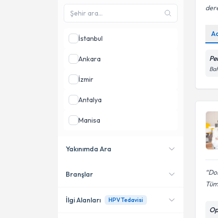
dere
A
İstanbul
Pe
Ankara
Bah
İzmir
Antalya
Manisa
Tekirdağ
Yakınımda Ara
Bursa
Do
Branşlar
Konumuma yakın uzmanları
Tüm 
göster
İlgi Alanları
HPV Tedavisi
Op