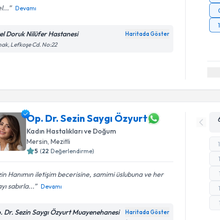
l...
Devamı
el Doruk Nilüfer Hastanesi
Haritada Göster
ak, Lefkoşe Cd. No:22
Op. Dr. Sezin Saygı Özyurt
Kadın Hastalıkları ve Doğum
Mersin
,
Mezitli
5
(
22
Değerlendirme)
in Hanımın iletişim becerisine, samimi üslubuna ve her
yı sabırla...
Devamı
. Dr. Sezin Saygı Özyurt Muayenehanesi
Haritada Göster