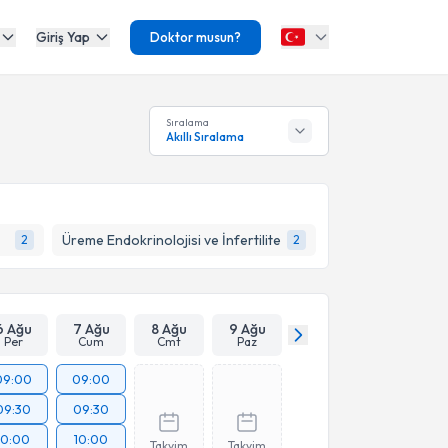
Giriş Yap
Doktor musun?
Sıralama
Akıllı Sıralama
Üreme Endokrinolojisi ve İnfertilite
2
2
6 Ağu
7 Ağu
8 Ağu
9 Ağu
Per
Cum
Cmt
Paz
09:00
09:00
09:30
09:30
10:00
10:00
Takvim
Takvim