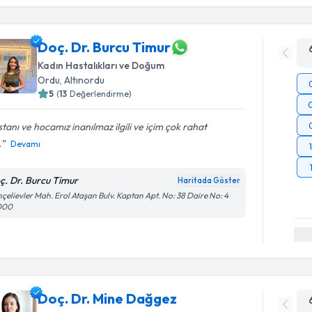
Doç. Dr. Burcu Timur
Kadın Hastalıkları ve Doğum
Ordu
,
Altınordu
5
(
13
Değerlendirme)
stanı ve hocamız inanılmaz ilgili ve içim çok rahat
.
Devamı
ç. Dr. Burcu Timur
Haritada Göster
çelievler Mah. Erol Ataşan Bulv. Kaptan Apt. No: 38 Daire No: 4
000
Doç. Dr. Mine Dağgez