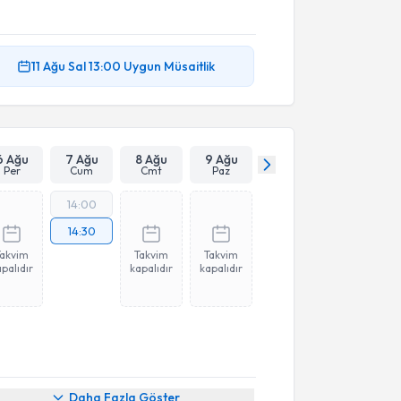
11 Ağu
Sal
13:00
Uygun Müsaitlik
6 Ağu
7 Ağu
8 Ağu
9 Ağu
Per
Cum
Cmt
Paz
14:00
14:30
Takvim
Takvim
Takvim
palıdır
kapalıdır
kapalıdır
akvimi Talebi
Daha Fazla Göster