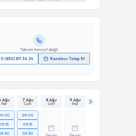
Onur Erol
için randevu takvimi talebi oluşturun. Size
 randevu almanız için bir takvim hazırlandığında e-
lgilendireceğiz.
resiniz
Takvim mevcut değil.
0 (850) 811 36 24
Randevu Talep Et
 verilerimin işlenmesine ilişkin
Aydınlatma Metni
'ni
 ve kişisel verilerimin belirtilen kapsamda
esini kabul ediyorum.
Takvim Talebini Gönder
6 Ağu
7 Ağu
8 Ağu
9 Ağu
Per
Cum
Cmt
Paz
09:00
09:00
09:15
09:15
09:30
09:30
Takvim
Takvim