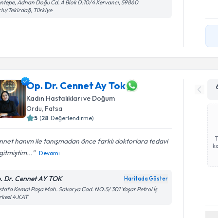
ntepe, Adnan Doğu Cd. A Blok D:10/4 Kervancı, 59860
lu/Tekirdağ, Türkiye
Op. Dr. Cennet Ay Tok
Kadın Hastalıkları ve Doğum
Ordu
,
Fatsa
5
(
28
Değerlendirme)
net hanım ile tanışmadan önce farklı doktorlara tedavi
ka
 gitmiştim...
Devamı
. Dr. Cennet AY TOK
Haritada Göster
tafa Kemal Paşa Mah. Sakarya Cad. NO:5/ 301 Yaşar Petrol İş
rkezi 4.KAT
Randevu T