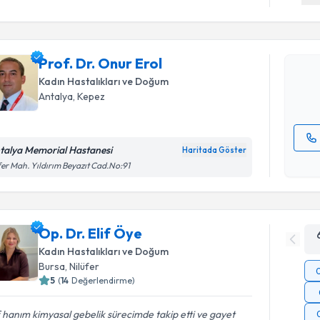
Prof. Dr. 
bu uzmandan
Prof. Dr. Onur Erol
posta ile bi
Kadın Hastalıkları ve Doğum
E-posta Ad
Antalya
,
Kepez
talya Memorial Hastanesi
Haritada Göster
Kişisel
er Mah. Yıldırım Beyazıt Cad.No:91
okudum
işlenm
Op. Dr. Elif Öye
Kadın Hastalıkları ve Doğum
Bursa
,
Nilüfer
5
(
14
Değerlendirme)
f hanım kimyasal gebelik sürecimde takip etti ve gayet