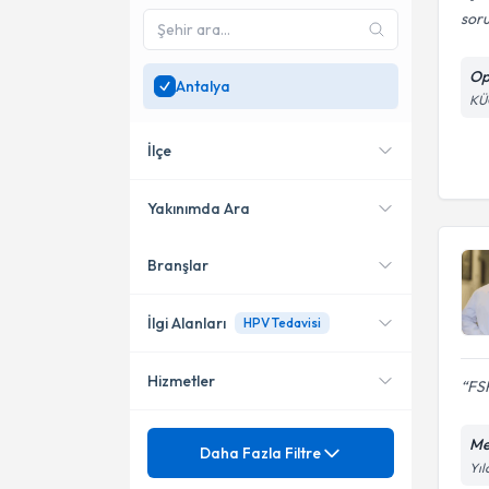
soru
Op
Antalya
KÜ
İlçe
Yakınımda Ara
Branşlar
Konumuma yakın uzmanları
Alanya
göster
Muratpaşa
İlgi Alanları
HPV Tedavisi
Kepez
Hizmetler
FSH
Kadın Hastalıkları ve Doğum
Mezuniyet
Me
HPV Tedavisi
Daha Fazla Filtre
Yıl