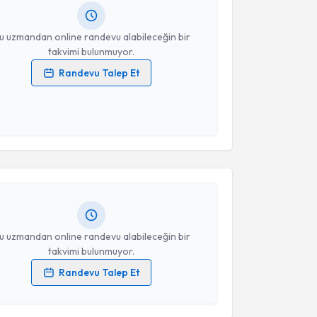
resiniz
u uzmandan online randevu alabileceğin bir
takvimi bulunmuyor.
Randevu Talep Et
 verilerimin işlenmesine ilişkin
Aydınlatma Metni
'ni
 ve kişisel verilerimin belirtilen kapsamda
akvimi Talebi
esini kabul ediyorum.
Takvim Talebini Gönder
Meral Tuğba Çimşir
için randevu takvimi talebi
Size bu uzmandan randevu almanız için bir takvim
ında e-posta ile bilgilendireceğiz.
resiniz
u uzmandan online randevu alabileceğin bir
takvimi bulunmuyor.
Randevu Talep Et
 verilerimin işlenmesine ilişkin
Aydınlatma Metni
'ni
 ve kişisel verilerimin belirtilen kapsamda
esini kabul ediyorum.