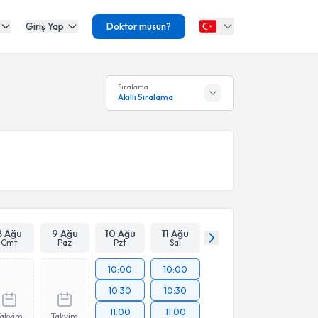
Giriş Yap
Doktor musun?
Sıralama
Akıllı Sıralama
8 Ağu
9 Ağu
10 Ağu
11 Ağu
Cmt
Paz
Pzt
Sal
10:00
10:00
10:30
10:30
11:00
11:00
Takvim
Takvim