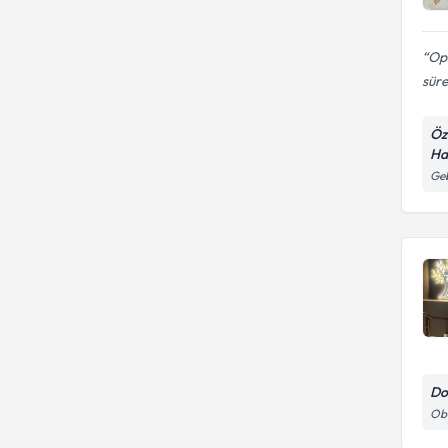
Op
süre
Öz
Ha
Geb
Do
Oba