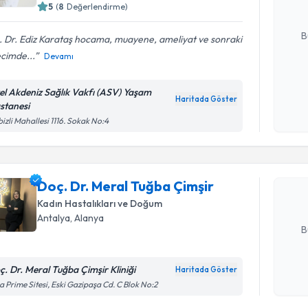
5
(
8
Değerlendirme)
E-posta Ad
B
. Dr. Ediz Karataş hocama, muayene, ameliyat ve sonraki
cimde...
Devamı
Kişisel
el Akdeniz Sağlık Vakfı (ASV) Yaşam
okudum
Haritada Göster
stanesi
Randevu T
işlenm
izli Mahallesi 1116. Sokak No:4
Doç. Dr. 
oluşturun. 
Doç. Dr. Meral Tuğba Çimşir
hazırlandığ
Kadın Hastalıkları ve Doğum
E-posta Ad
Antalya
, Alanya
B
ç. Dr. Meral Tuğba Çimşir Kliniği
Haritada Göster
Kişisel
 Prime Sitesi, Eski Gazipaşa Cd. C Blok No:2
okudum
işlenm