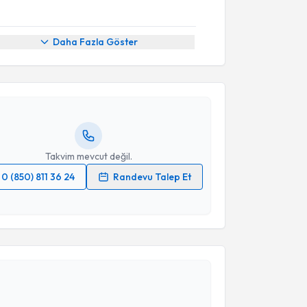
akvimi Talebi
Daha Fazla Göster
Onur Erol
için randevu takvimi talebi oluşturun. Size
 randevu almanız için bir takvim hazırlandığında e-
lgilendireceğiz.
resiniz
Takvim mevcut değil.
0 (850) 811 36 24
Randevu Talep Et
 verilerimin işlenmesine ilişkin
Aydınlatma Metni
'ni
 ve kişisel verilerimin belirtilen kapsamda
akvimi Talebi
esini kabul ediyorum.
Takvim Talebini Gönder
iz Karataş
için randevu takvimi talebi oluşturun. Size
 randevu almanız için bir takvim hazırlandığında e-
lgilendireceğiz.