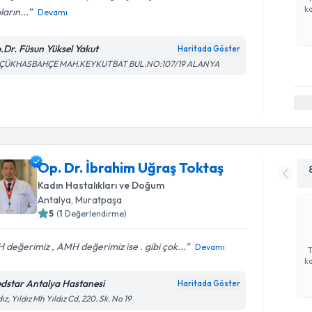
ka
ların...
Devamı
.Dr. Füsun Yüksel Yakut
Haritada Göster
ÇÜKHASBAHÇE MAH.KEYKUTBAT BUL.NO:107/19 ALANYA
Op. Dr. İbrahim Uğraş Toktaş
Kadın Hastalıkları ve Doğum
Antalya
, Muratpaşa
5
(
1
Değerlendirme)
 değerimiz , AMH değerimiz ise . gibi çok...
Devamı
ka
dstar Antalya Hastanesi
Haritada Göster
dız, Yıldız Mh Yıldız Cd, 220. Sk. No 19