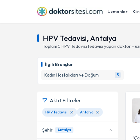
Uzmanlar
Klin
HPV Tedavisi, Antalya
Toplam
5
HPV Tedavisi
tedavisi yapan doktor - u
İlgili Branşlar
Kadın Hastalıkları ve Doğum
5
Aktif Filtreler
HPV Tedavisi
Antalya
Şehir
Antalya
Çok