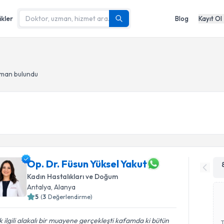
ikler
Blog
Kayıt Ol
zman bulundu
Op. Dr. Füsun Yüksel Yakut
Kadın Hastalıkları ve Doğum
Antalya
, Alanya
5
(
3
Değerlendirme)
 ilgili alakalı bir muayene gerçekleşti kafamda ki bütün