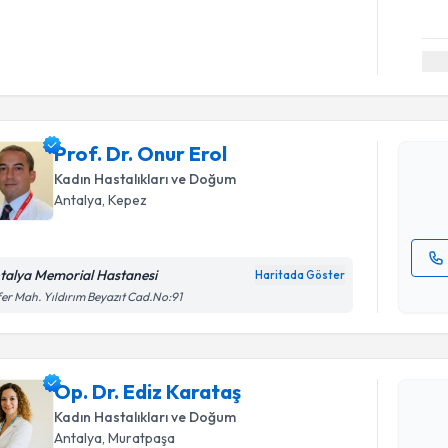
Randevu T
Prof. Dr. 
bu uzmandan
Prof. Dr. Onur Erol
posta ile bi
Kadın Hastalıkları ve Doğum
E-posta Ad
Antalya
, Kepez
talya Memorial Hastanesi
Haritada Göster
Kişisel
er Mah. Yıldırım Beyazıt Cad.No:91
okudum
Randevu T
işlenm
Op. Dr. Ediz Karataş
Op. Dr. Ed
bu uzmandan
Kadın Hastalıkları ve Doğum
posta ile bi
Antalya
, Muratpaşa