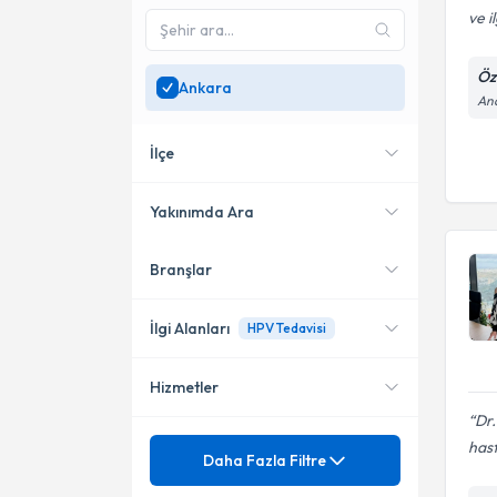
ve i
Öz
Ankara
And
İlçe
Yakınımda Ara
Branşlar
Konumuma yakın uzmanları
Çankaya
göster
Etimesgut
İlgi Alanları
HPV Tedavisi
Sincan
Hizmetler
Kadın Hastalıkları ve Doğum
Dr.
Jinekolojik Onkoloji Cerrahisi
Mezuniyet
hast
HPV Tedavisi
Daha Fazla Filtre