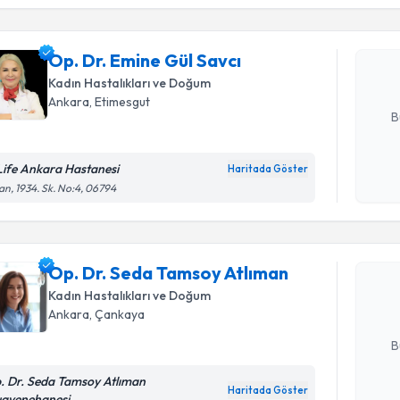
Op. Dr. E
Size bu uzm
Op. Dr. Emine Gül Savcı
hazırlandığ
Kadın Hastalıkları ve Doğum
E-posta Ad
Ankara
, Etimesgut
B
Life Ankara Hastanesi
Haritada Göster
Kişisel
an, 1934. Sk. No:4, 06794
Randevu T
okudum
işlenm
Op. Dr. S
oluşturun. 
Op. Dr. Seda Tamsoy Atlıman
hazırlandığ
Kadın Hastalıkları ve Doğum
Ankara
, Çankaya
E-posta Ad
B
. Dr. Seda Tamsoy Atlıman
Haritada Göster
ayenehanesi