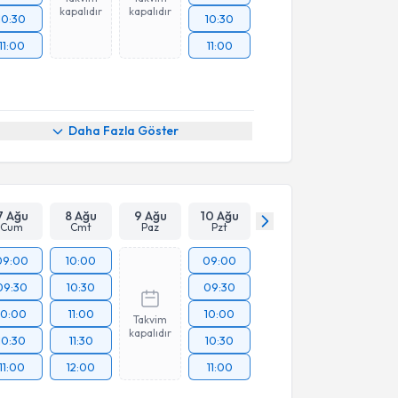
kapalıdır
kapalıdır
10:30
10:30
11:00
11:00
Daha Fazla Göster
7 Ağu
8 Ağu
9 Ağu
10 Ağu
Cum
Cmt
Paz
Pzt
09:00
10:00
09:00
09:30
10:30
09:30
10:00
11:00
10:00
Takvim
kapalıdır
10:30
11:30
10:30
11:00
12:00
11:00