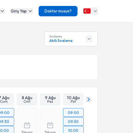
Giriş Yap
Doktor musun?
Sıralama
Akıllı Sıralama
7 Ağu
8 Ağu
9 Ağu
10 Ağu
Cum
Cmt
Paz
Pzt
09:00
09:00
09:30
09:30
10:00
10:00
Takvim
Takvim