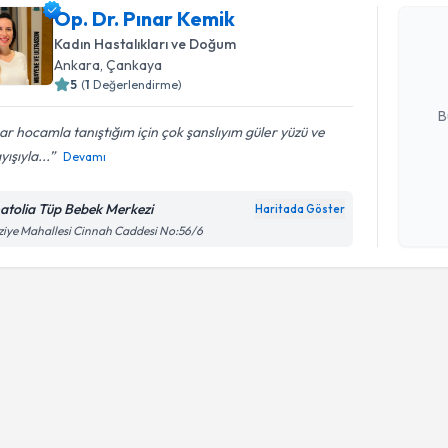
Op. Dr. P
Op. Dr. Pınar Kemik
bu uzmandan
Kadın Hastalıkları ve Doğum
posta ile bi
Ankara
, Çankaya
5
(
1
Değerlendirme)
E-posta Ad
B
ar hocamla tanıştığım için çok şanslıyım güler yüzü ve
yışıyla...
Devamı
Kişisel
okudum
atolia Tüp Bebek Merkezi
Haritada Göster
işlenm
ziye Mahallesi Cinnah Caddesi No:56/6