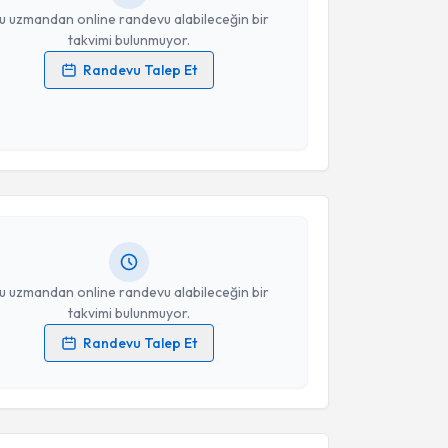
u uzmandan online randevu alabileceğin bir
takvimi bulunmuyor.
Randevu Talep Et
 verilerimin işlenmesine ilişkin
Aydınlatma Metni
'ni
 ve kişisel verilerimin belirtilen kapsamda
akvimi Talebi
esini kabul ediyorum.
ptekin Alagöz
için randevu takvimi talebi oluşturun.
Takvim Talebini Gönder
andan randevu almanız için bir takvim
ında e-posta ile bilgilendireceğiz.
resiniz
u uzmandan online randevu alabileceğin bir
takvimi bulunmuyor.
Randevu Talep Et
 verilerimin işlenmesine ilişkin
Aydınlatma Metni
'ni
 ve kişisel verilerimin belirtilen kapsamda
akvimi Talebi
esini kabul ediyorum.