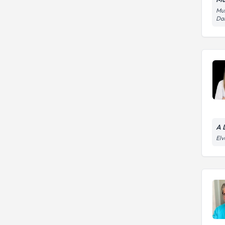
Mus
Dai
A 
Elv