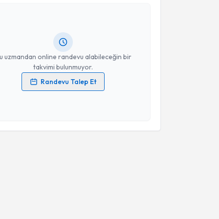
ınar Kemik
için randevu takvimi talebi oluşturun. Size
Takvim Talebini Gönder
 randevu almanız için bir takvim hazırlandığında e-
lgilendireceğiz.
resiniz
u uzmandan online randevu alabileceğin bir
takvimi bulunmuyor.
Randevu Talep Et
 verilerimin işlenmesine ilişkin
Aydınlatma Metni
'ni
 ve kişisel verilerimin belirtilen kapsamda
esini kabul ediyorum.
Takvim Talebini Gönder