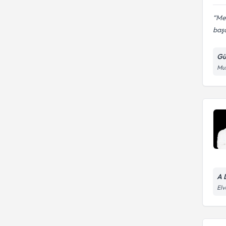
Me
başa
Gü
Mus
A 
Elv