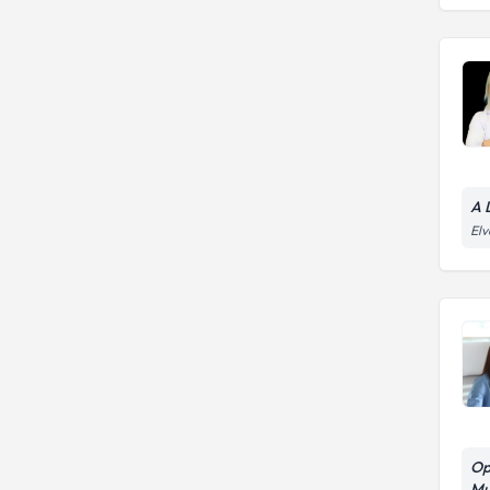
A 
Elv
Op
Mu