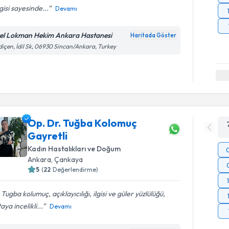
lgisi sayesinde...
Devamı
el Lokman Hekim Ankara Hastanesi
Haritada Göster
içen, İdil Sk, 06930 Sincan/Ankara, Turkey
Op. Dr. Tuğba Kolomuç
Gayretli
Kadın Hastalıkları ve Doğum
Ankara
, Çankaya
5
(
22
Değerlendirme)
 Tugba kolumuç, açıklayıcılığı, ilgisi ve güler yüzlülüğü,
aya incelikli...
Devamı