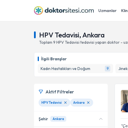
Uzmanlar
Klin
HPV Tedavisi, Ankara
Toplam
9
HPV Tedavisi
tedavisi yapan doktor - u
İlgili Branşlar
Kadın Hastalıkları ve Doğum
Jinek
9
Aktif Filtreler
HPV Tedavisi
Ankara
Şehir
Ankara
Çek