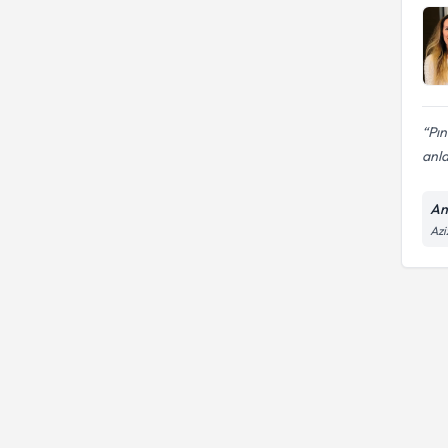
Pın
anla
An
Azi