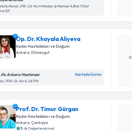
Kişisel
Randevu T
tafa Kemal, 2118. Cd. No:4 Maidan İş Merkezi A Blok 11.Kat
okudum
re:123
işlenm
Op. Dr. Kh
Size bu uzm
Op. Dr. Khayala Aliyeva
hazırlandığ
Kadın Hastalıkları ve Doğum
E-posta Ad
Ankara
, Etimesgut
B
Life Ankara Hastanesi
Haritada Göster
Kişisel
an, 1934. Sk. No:4, 06794
okudum
Randevu T
işlenm
Prof. Dr.
Prof. Dr. Timur Gürgan
Size bu uzm
Kadın Hastalıkları ve Doğum
hazırlandığ
Ankara
, Çankaya
5
(
4
Değerlendirme)
E-posta Ad