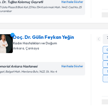
. Dr. Tuğba Kolomuç Gayretli
Haritada Göster
1 Usta Plaza B Blok Kat.23 No:154 Kızılırmak Mah. 1443. Cad No.25
kurambar
Doç. Dr. Gülin Feykan Yeğin
Kadın Hastalıkları ve Doğum
Ankara
, Çankaya
morial Ankara Hastanesi
Haritada Göster
gat, Balgat Mah. Mevlana Bulv, 1422. Sk. No: 4
Randevu T