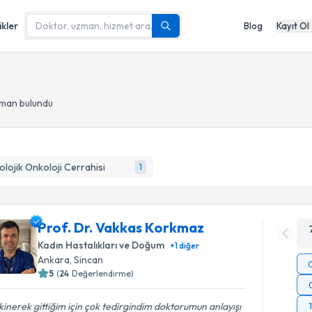
ikler
Blog
Kayıt Ol
zman bulundu
olojik Onkoloji Cerrahisi
1
Prof. Dr. Vakkas Korkmaz
Kadın Hastalıkları ve Doğum
+
1
diğer
Ankara
, Sincan
5
(
24
Değerlendirme)
inerek gittiğim için çok tedirgindim doktorumun anlayışı