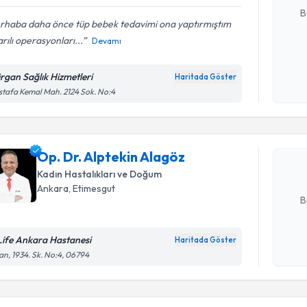
B
rhaba daha önce tüp bebek tedavimi ona yaptırmıştım
rılı operasyonları...
Devamı
Kişisel
okudum
rgan Sağlık Hizmetleri
Haritada Göster
Randevu T
işlenm
tafa Kemal Mah. 2124 Sok. No:4
Op. Dr. Al
Size bu uzm
Op. Dr. Alptekin Alagöz
hazırlandığ
Kadın Hastalıkları ve Doğum
E-posta Ad
Ankara
, Etimesgut
B
Life Ankara Hastanesi
Haritada Göster
Kişisel
an, 1934. Sk. No:4, 06794
okudum
Randevu T
işlenm