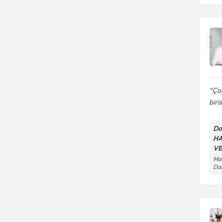
Çok
biris
Do
HA
VE
Man
Da