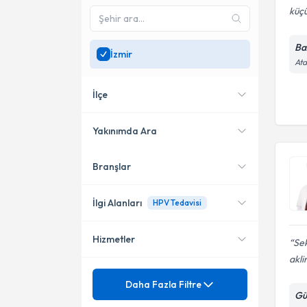
küçü
Ba
İzmir
Ata
İlçe
Yakınımda Ara
Branşlar
Konumuma yakın uzmanları
Konak
göster
Çiğli
İlgi Alanları
HPV Tedavisi
Bayraklı
Hizmetler
Se
Kadın Hastalıkları ve Doğum
akli
Jinekolojik Onkoloji Cerrahisi
Mezuniyet
HPV Tedavisi
Daha Fazla Filtre
Gü
Perinatoloji - Riskli Gebelikler