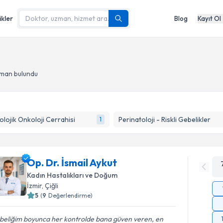
ikler
Blog
Kayıt Ol
zman bulundu
olojik Onkoloji Cerrahisi
Perinatoloji - Riskli Gebelikler
1
Op. Dr. İsmail Aykut
Kadın Hastalıkları ve Doğum
İzmir
, Çiğli
5
(
9
Değerlendirme)
beliğim boyunca her kontrolde bana güven veren, en