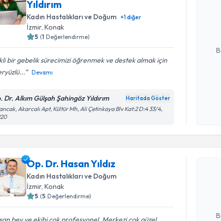
Yıldırım
talebi oluş
Kadın Hastalıkları ve Doğum
takvim hazı
+
1
diğer
İzmir
, Konak
E-posta Ad
5
(
1
Değerlendirme)
B
kli bir gebelik sürecimizi öğrenmek ve destek almak için
ryüzlü...
Devamı
Kişisel
okudum
. Dr. Alkım Gülşah Şahingöz Yıldırım
Haritada Göster
işlenm
ancak, Akarcalı Apt, Kültür Mh, Ali Çetinkaya Blv Kat:2 D:4 33/4,
220
Randevu T
Op. Dr. Hasan Yıldız
Op. Dr. Ha
bu uzmandan
Kadın Hastalıkları ve Doğum
posta ile bi
İzmir
, Konak
5
(
5
Değerlendirme)
E-posta Ad
B
an bey ve ekibi çok profesyonel. Merkezi çok güzel,