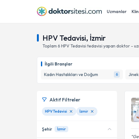
Uzmanlar
Klin
HPV Tedavisi, İzmir
Toplam
6
HPV Tedavisi
tedavisi yapan doktor - u
İlgili Branşlar
Kadın Hastalıkları ve Doğum
Jinek
6
Aktif Filtreler
HPV Tedavisi
İzmir
Şehir
İzmir
Ge