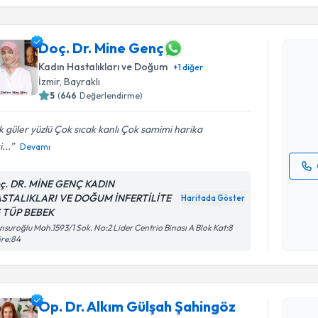
Randevu T
Doç. Dr. Mine Genç
Doç. Dr. 
Kadın Hastalıkları ve Doğum
+
1
diğer
bu uzmandan
İzmir
, Bayraklı
posta ile bi
5
(
646
Değerlendirme)
E-posta Ad
 güler yüzlü Çok sıcak kanlı Çok samimi harika
i...
Devamı
ç. DR. MİNE GENÇ KADIN
Kişisel
STALIKLARI VE DOĞUM İNFERTİLİTE
Haritada Göster
okudum
 TÜP BEBEK
işlenm
suroğlu Mah.1593/1 Sok. No:2 Lider Centrio Binası A Blok Kat:8
ire:84
Randevu T
Op. Dr. Alkım Gülşah Şahingöz
Op. Dr. Al