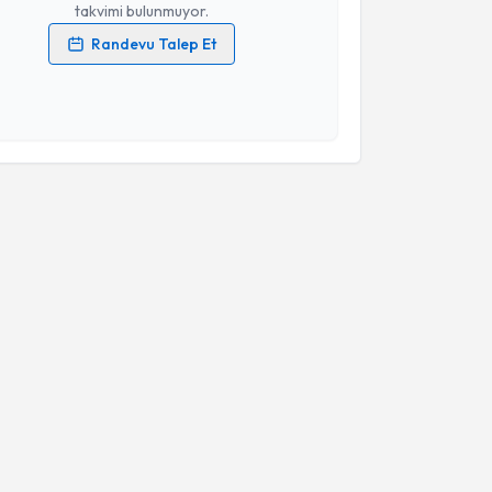
takvimi bulunmuyor.
Randevu Talep Et
 verilerimin işlenmesine ilişkin
Aydınlatma Metni
'ni
 ve kişisel verilerimin belirtilen kapsamda
esini kabul ediyorum.
Takvim Talebini Gönder