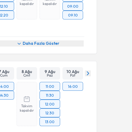
kapalıdır
kapalıdır
12:10
09:00
12:20
09:10
Daha Fazla Göster
7 Ağu
8 Ağu
9 Ağu
10 Ağu
Cum
Cmt
Paz
Pzt
14:00
11:00
16:00
14:30
11:30
12:00
Takvim
kapalıdır
12:30
13:00