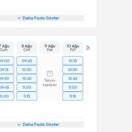
Daha Fazla Göster
7 Ağu
8 Ağu
9 Ağu
10 Ağu
Cum
Cmt
Paz
Pzt
09:00
09:45
10:15
09:15
10:30
10:30
09:30
10:45
10:45
Takvim
kapalıdır
09:45
11:00
11:00
10:00
11:15
11:15
Daha Fazla Göster