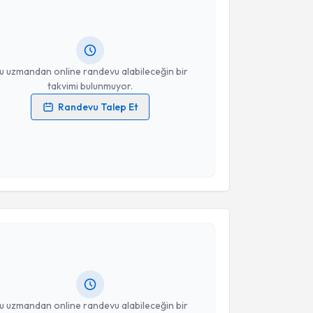
turun. Size bu uzmandan randevu almanız için bir
rlandığında e-posta ile bilgilendireceğiz.
resiniz
u uzmandan online randevu alabileceğin bir
takvimi bulunmuyor.
Randevu Talep Et
 verilerimin işlenmesine ilişkin
Aydınlatma Metni
'ni
 ve kişisel verilerimin belirtilen kapsamda
esini kabul ediyorum.
akvimi Talebi
Takvim Talebini Gönder
san Yıldız
için randevu takvimi talebi oluşturun. Size
 randevu almanız için bir takvim hazırlandığında e-
lgilendireceğiz.
resiniz
u uzmandan online randevu alabileceğin bir