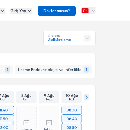
Giriş Yap
Doktor musun?
Sıralama
Akıllı Sıralama
Üreme Endokrinolojisi ve İnfertilite
1
1
7 Ağu
8 Ağu
9 Ağu
10 Ağu
Cum
Cmt
Paz
Pzt
11:40
08:30
11:50
08:40
12:00
08:50
Takvim
Takvim