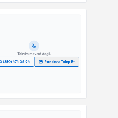
akvimi Talebi
Mine Genç
için randevu takvimi talebi oluşturun. Size
 randevu almanız için bir takvim hazırlandığında e-
lgilendireceğiz.
resiniz
Takvim mevcut değil.
0 (850) 474 06 94
Randevu Talep Et
 verilerimin işlenmesine ilişkin
Aydınlatma Metni
'ni
 ve kişisel verilerimin belirtilen kapsamda
esini kabul ediyorum.
Takvim Talebini Gönder
akvimi Talebi
kım Gülşah Şahingöz Yıldırım
için randevu takvimi