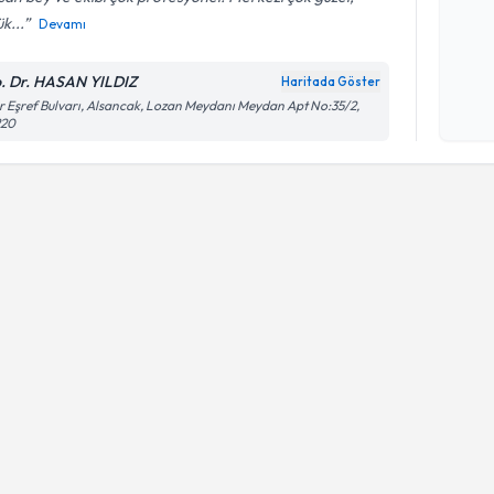
k...
Devamı
Kişisel
. Dr. HASAN YILDIZ
Haritada Göster
okudum
r Eşref Bulvarı, Alsancak, Lozan Meydanı Meydan Apt No:35/2,
işlenm
220