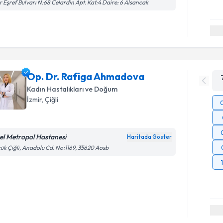
r Eşref Bulvarı N:68 Celardin Apt. Kat:4 Daire: 6 Alsancak
Op. Dr. Rafiga Ahmadova
Kadın Hastalıkları ve Doğum
İzmir
, Çiğli
el Metropol Hastanesi
Haritada Göster
ük Çiğli, Anadolu Cd. No:1169, 35620 Aosb