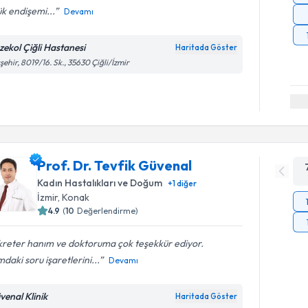
k endişemi...
Devamı
zekol Çiğli Hastanesi
Haritada Göster
şehir, 8019/16. Sk., 35630 Çiğli/İzmir
Prof. Dr. Tevfik Güvenal
Kadın Hastalıkları ve Doğum
+
1
diğer
İzmir
, Konak
4.9
(
10
Değerlendirme)
kreter hanım ve doktoruma çok teşekkür ediyor.
mdaki soru işaretlerini...
Devamı
venal Klinik
Haritada Göster