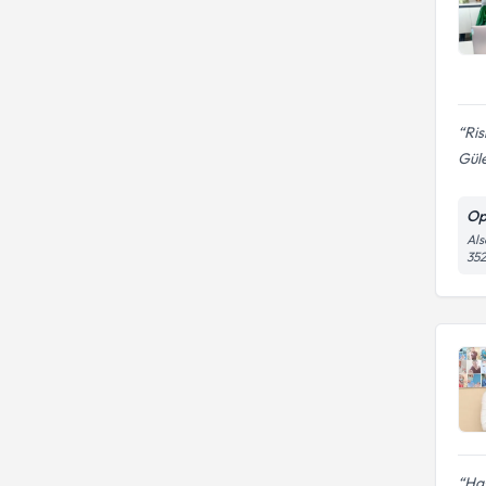
Ris
Güle
Op
Als
35
Has