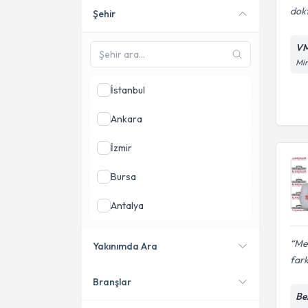
dokt
Şehir
Online danışmanlık sunan
uzmanları göster
VM
Mim
İstanbul
Ankara
İzmir
Bursa
Antalya
Adana
Mes
Yakınımda Ara
fark
Denizli
Branşlar
Konumuma yakın uzmanları
Be
göster