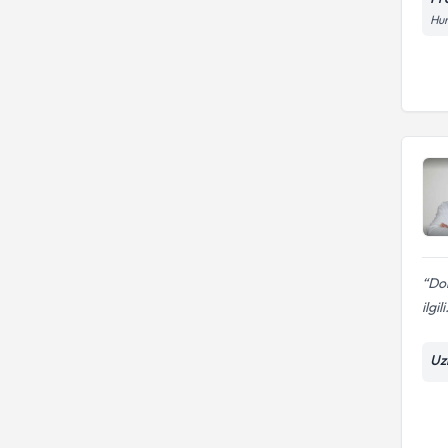
Hur
Dok
ilgili
Uz