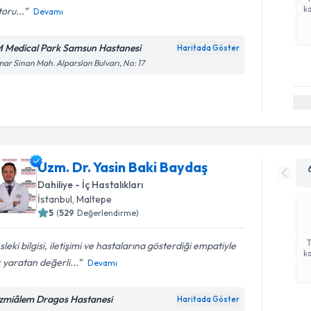
ka
oru...
Devamı
 Medical Park Samsun Hastanesi
Haritada Göster
ar Sinan Mah. Alparslan Bulvarı, No: 17
Uzm. Dr. Yasin Baki Baydaş
Dahiliye - İç Hastalıkları
İstanbul
,
Maltepe
5
(
529
Değerlendirme)
leki bilgisi, iletişimi ve hastalarına gösterdiği empatiyle
ka
 yaratan değerli...
Devamı
zmiâlem Dragos Hastanesi
Haritada Göster