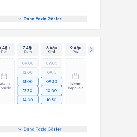
Daha Fazla Göster
6 Ağu
7 Ağu
8 Ağu
9 Ağu
Per
Cum
Cmt
Paz
09:00
09:00
12:00
09:15
13:00
09:30
Takvim
Takvim
palıdır
kapalıdır
13:30
10:00
14:00
10:30
Daha Fazla Göster