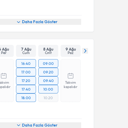
Daha Fazla Göster
6 Ağu
7 Ağu
8 Ağu
9 Ağu
Per
Cum
Cmt
Paz
16:40
09:00
17:00
09:20
17:20
09:40
Takvim
Takvim
palıdır
kapalıdır
17:40
10:00
18:00
10:20
Daha Fazla Göster