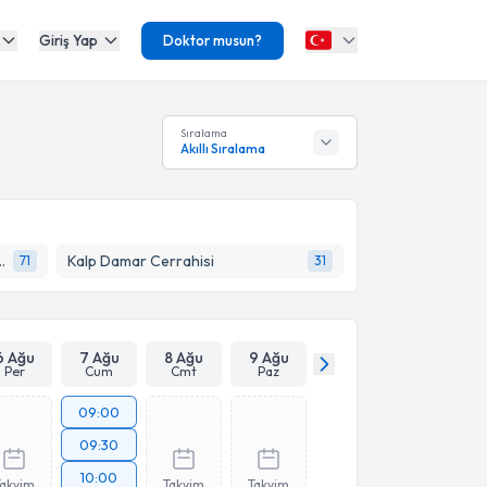
Giriş Yap
Doktor musun?
Sıralama
Akıllı Sıralama
etabolizma Hastalıkları
Kalp Damar Cerrahisi
71
31
6 Ağu
7 Ağu
8 Ağu
9 Ağu
Per
Cum
Cmt
Paz
09:00
09:30
10:00
Takvim
Takvim
Takvim