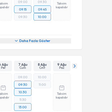
09:00
09:30
Takvim
Takvim
palıdır
kapalıdır
09:15
09:45
09:30
10:00
Daha Fazla Göster
6 Ağu
7 Ağu
8 Ağu
9 Ağu
Per
Cum
Cmt
Paz
09:00
10:00
09:30
11:00
10:30
Takvim
Takvim
palıdır
kapalıdır
11:30
13:00