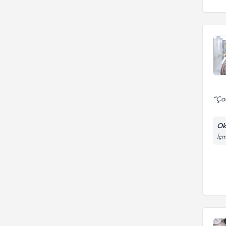
Çoc
Ok
İçm