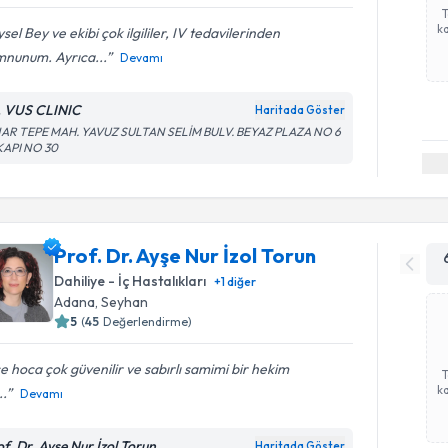
ka
sel Bey ve ekibi çok ilgililer, IV tedavilerinden
nunum. Ayrıca...
Devamı
. VUS CLINIC
Haritada Göster
NAR TEPE MAH. YAVUZ SULTAN SELİM BULV. BEYAZ PLAZA NO 6
 KAPI NO 30
Prof. Dr. Ayşe Nur İzol Torun
Dahiliye - İç Hastalıkları
+
1
diğer
Adana
,
Seyhan
5
(
45
Değerlendirme)
e hoca çok güvenilir ve sabırlı samimi bir hekim
ka
..
Devamı
of. Dr. Ayşe Nur İzol Torun
Haritada Göster