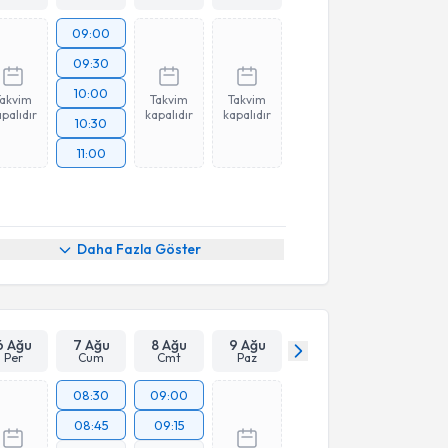
09:00
09:30
10:00
Takvim
Takvim
Takvim
palıdır
kapalıdır
kapalıdır
10:30
11:00
Daha Fazla Göster
6 Ağu
7 Ağu
8 Ağu
9 Ağu
Per
Cum
Cmt
Paz
08:30
09:00
08:45
09:15