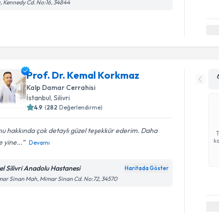
ı, Kennedy Cd. No:16, 34844
Prof. Dr. Kemal Korkmaz
Kalp Damar Cerrahisi
İstanbul
,
Silivri
4.9
(
282
Değerlendirme)
u hakkında çok detaylı güzel teşekkür ederim. Daha
ka
 yine...
Devamı
el Silivri Anadolu Hastanesi
Haritada Göster
ar Sinan Mah, Mimar Sinan Cd. No:72, 34570