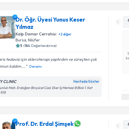
Dr. Öğr. Üyesi Yunus Keser
Yılmaz
Kalp Damar Cerrahisi
+
2
diğer
Bursa
,
Nilüfer
5
(
184
Değerlendirme)
ka
ris tedavisi için skleroterapi yaptırdım ve süreçten çok
nun kaldım....
Devamı
Y CLINIC
Haritada Göster
nluk Mah. Erdoğan Binyücel Cad. Eker İş Merkezi B Blok 1. Kat
:108
Prof. Dr. Erdal Şimşek