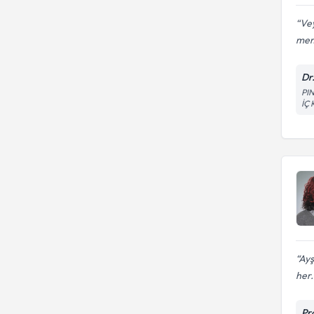
Vey
mem
Dr
PI
İÇ
Ayş
her.
Pr