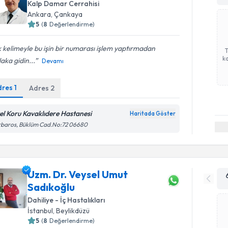
Kalp Damar Cerrahisi
Ankara
,
Çankaya
5
(
8
Değerlendirme)
 kelimeyle bu işin bir numarası işlem yaptırmadan
ka
aka gidin...
Devamı
dres
1
Adres
2
el Koru Kavaklıdere Hastanesi
Haritada Göster
rbaros, Büklüm Cad.No:72 06680
Uzm. Dr. Veysel Umut
Sadıkoğlu
Dahiliye - İç Hastalıkları
İstanbul
,
Beylikdüzü
5
(
8
Değerlendirme)