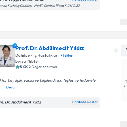
malı Kurtuluş Caddesi . No:39 Central Plaza K.2 NO.22
Prof. Dr. Abdülmecit Yıldız
Dahiliye - İç Hastalıkları
+
1
diğer
Bursa
,
Nilüfer
5
(
302
Değerlendirme)
tor bey ilgili, yapıcı ve bilgilendirici. Teşhis ve tedaviyle
ka
...
Devamı
m. Dr. Abdülmecit Yıldız
Haritada Göster