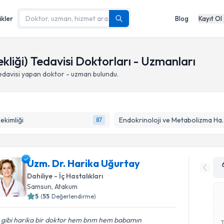
ikler
Blog
Kayıt Ol
kliği) Tedavisi Doktorları - Uzmanları
edavisi yapan doktor - uzman bulundu.
Hekimliği
Endokrinoloji ve M
87
Uzm. Dr. Harika Uğurtay
Dahiliye - İç Hastalıkları
Samsun
,
Atakum
5
(
55
Değerlendirme)
 gibi harika bir doktor hem bnm hem babamın