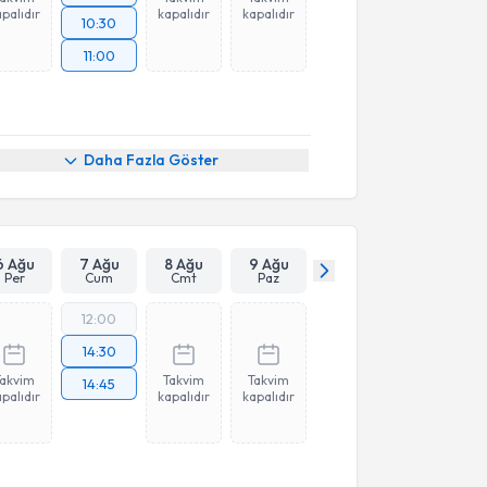
palıdır
kapalıdır
kapalıdır
10:30
11:00
Daha Fazla Göster
6 Ağu
7 Ağu
8 Ağu
9 Ağu
Per
Cum
Cmt
Paz
12:00
14:30
Takvim
Takvim
Takvim
14:45
palıdır
kapalıdır
kapalıdır