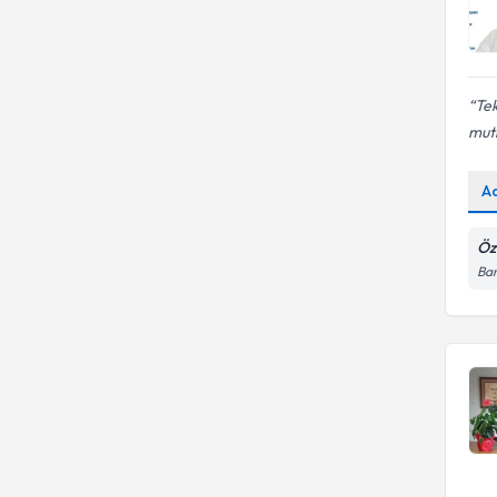
Tek
mutl
A
Öz
Ba