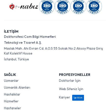
İLETİŞİM
Doktorsitesi Com Bilgi Hizmetleri
Teknoloji ve Ticaret A.Ş.
Maslak Mah. Ahi Evran Cd. A.O.S 55 Sokak No:2 Aksoy Plaza Giriş
Kat Kolektif House
İstanbul, Türkiye
SAĞLIK
PROFESYONELLER
Uzmanlar
Doktorlar İçin
Uzmanlık Alanları
Web Siteniz İçin
Hastalıklar
Kariyer
İşe Alım
Hizmetler
Hastaneler