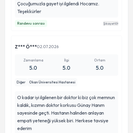
Çocuğumuzla gayet iyi ilgilendi Hocamız.
Teşekkürler
Randevu sonrası
Şikayet Et
Z*** Ö***
02.07.2026
Zamanlama
İlgi
Ortam
5.0
5.0
5.0
Diğer
Okan Üniversitesi Hastanesi
O kadar iyi ilgilenen bir doktor ki biz çok memnun
kaldık, kızımın doktor korkusu Günay Hanım
sayesinde geçti. Hastanın halinden anlayan
empati yeteneği yüksek biri. Herkese tavsiye
ederim