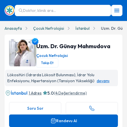
Doktor, klinik ara...
Anasayfa
Çocuk Nefrolojisi
İstanbul
Uzm. Dr. Gü
Uzm. Dr. Günay Mahmudova
Çocuk Nefrolojisi
Takip Et
Uzm. Dr. Günay Mahmudova Profil Fotoğrafı
Lökositüri (İdrarda Lökosit Bulunması), İdrar Yolu
Enfeksiyonu, Hipertansiyon (Tansiyon Yüksekliği)
devamı
İstanbul
5.0
1 Adres
(
4
Değerlendirme)
Soru Sor
Randevu Al