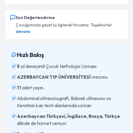
Son Değerlendirme
Çocuğumuzla gayet iyi ilgilendi Hocamız. Teşekkürler
devamı
Hızlı Bakış
5
yıl deneyimli Çocuk Nefrolojisi Uzmanı
AZERBAYCAN TIP ÜNİVERSİTESİ
mezunu
11
adet yayın.
Abdominal ultrasonografi, Böbrek ultrasonu ve
Keratinin kan testi alanlarında uzman
Azerbaycan Türkçesi, İngilizce, Rusça, Türkçe
dilinde de hizmet veriyor.