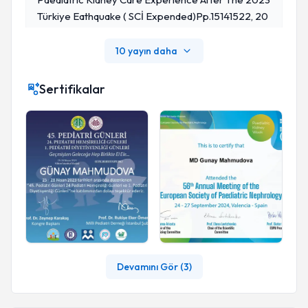
Türkiye Eathquake ( SCİ Expended)pp.15141522, 20
24
10 yayın daha
Sertifikalar
Devamını Gör (
3
)