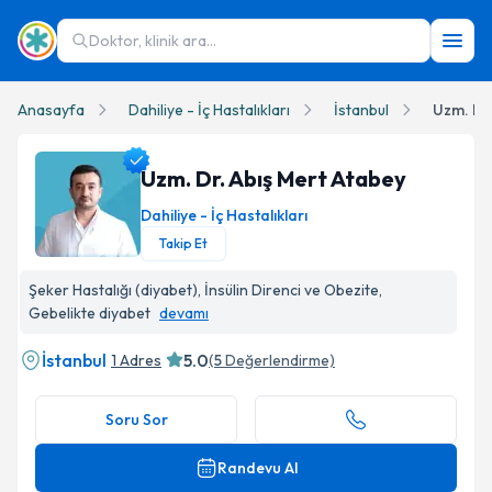
Doktor, klinik ara...
Anasayfa
Dahiliye - İç Hastalıkları
İstanbul
Uzm. Dr.
Uzm. Dr. Abış Mert Atabey
Dahiliye - İç Hastalıkları
Takip Et
Uzm. Dr. Abış Mert Atabey Profil Fotoğrafı
Şeker Hastalığı (diyabet), İnsülin Direnci ve Obezite,
Gebelikte diyabet
devamı
İstanbul
5.0
1 Adres
(
5
Değerlendirme)
Soru Sor
Randevu Al