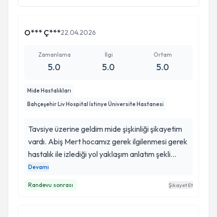
O*** Ç***
22.04.2026
Zamanlama
İlgi
Ortam
5.0
5.0
5.0
Mide Hastalıkları
Bahçeşehir Liv Hospital İstinye Üniversite Hastanesi
Tavsiye üzerine geldim mide şişkinliği şikayetim
vardı. Abiş Mert hocamız gerek ilgilenmesi gerek
hastalık ile izlediği yol yaklaşım anlatım şekli
ilgilenmesi gerçekten böyle doktorların hala
Devamı
varolması çok mutlu ediyor kendilerine burdan da
Randevu sonrası
Şikayet Et
bir kez daha teşekkür ediyorum. İlgileri ve
tedavisi için yorumum başka bir hastaya umut