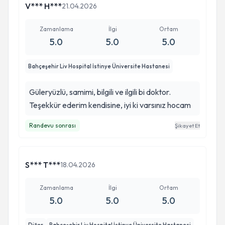
olması dileği ile gönül rahatlığı ile randevu alıp
V*** H***
21.04.2026
tedavi olabilirsiniz.
Zamanlama
İlgi
Ortam
5.0
5.0
5.0
Bahçeşehir Liv Hospital İstinye Üniversite Hastanesi
Güleryüzlü, samimi, bilgili ve ilgili bi doktor.
Teşekkür ederim kendisine, iyi ki varsınız hocam
Randevu sonrası
Şikayet Et
S*** T***
18.04.2026
Zamanlama
İlgi
Ortam
5.0
5.0
5.0