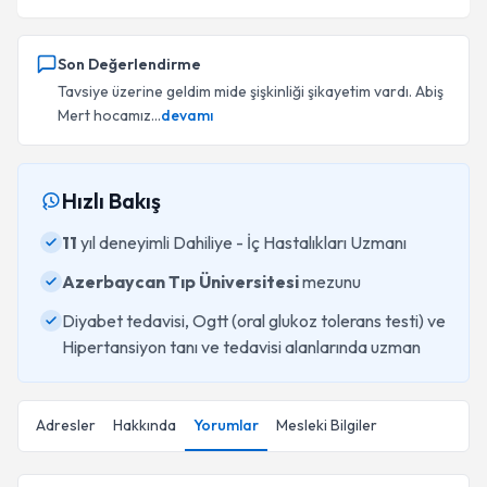
Son Değerlendirme
Tavsiye üzerine geldim mide şişkinliği şikayetim vardı. Abiş
Mert hocamız...
devamı
Hızlı Bakış
11
yıl deneyimli Dahiliye - İç Hastalıkları Uzmanı
Azerbaycan Tıp Üniversitesi
mezunu
Diyabet tedavisi, Ogtt (oral glukoz tolerans testi) ve
Hipertansiyon tanı ve tedavisi alanlarında uzman
Adresler
Hakkında
Yorumlar
Mesleki Bilgiler