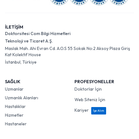
İLETİŞİM
Doktorsitesi Com Bilgi Hizmetleri
Teknoloji ve Ticaret A.Ş.
Maslak Mah. Ahi Evran Cd. A.O.S 55 Sokak No:2 Aksoy Plaza Giriş
Kat Kolektif House
İstanbul, Türkiye
SAĞLIK
PROFESYONELLER
Uzmanlar
Doktorlar İçin
Uzmanlık Alanları
Web Siteniz İçin
Hastalıklar
Kariyer
İşe Alım
Hizmetler
Hastaneler