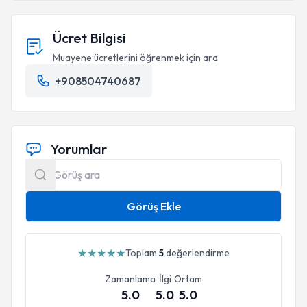
Ücret Bilgisi
Muayene ücretlerini öğrenmek için ara
+908504740687
Yorumlar
Görüş Ekle
★
★
★
★
★
Toplam
5
değerlendirme
Zamanlama
İlgi
Ortam
5.0
5.0
5.0