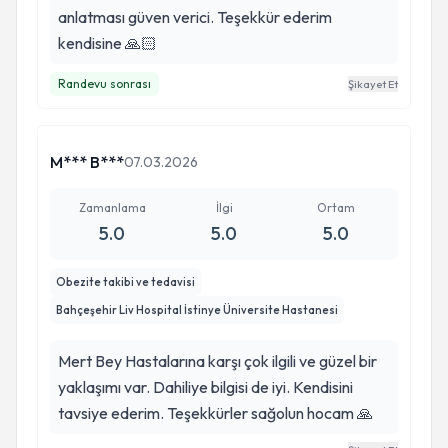
anlatması güven verici. Teşekkür ederim
kendisine 🙏🏻
Randevu sonrası
Şikayet Et
M*** B***
07.03.2026
Zamanlama
İlgi
Ortam
5.0
5.0
5.0
Obezite takibi ve tedavisi
Bahçeşehir Liv Hospital İstinye Üniversite Hastanesi
Mert Bey Hastalarına karşı çok ilgili ve güzel bir
yaklaşımı var. Dahiliye bilgisi de iyi. Kendisini
tavsiye ederim. Teşekkürler sağolun hocam 🙏