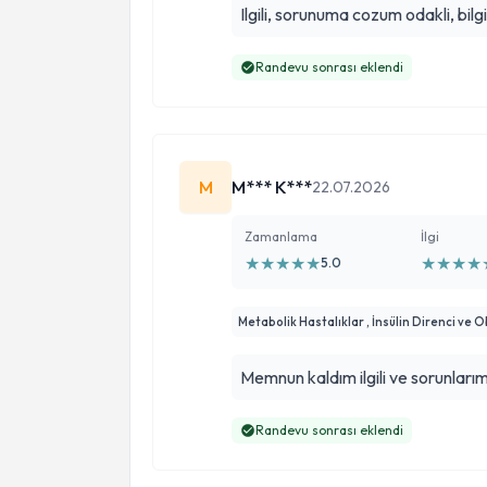
Ilgili, sorunuma cozum odakli, bil
Randevu sonrası eklendi
M
M*** K***
22.07.2026
Zamanlama
İlgi
★
★
★
★
★
★
★
★
★
5.0
Metabolik Hastalıklar , İnsülin Direnci ve 
Memnun kaldım ilgili ve sorunları
Randevu sonrası eklendi