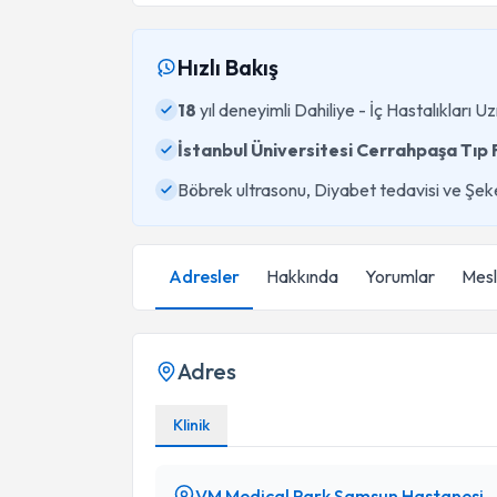
Hızlı Bakış
18
yıl deneyimli Dahiliye - İç Hastalıkları U
İstanbul Üniversitesi Cerrahpaşa Tıp 
Böbrek ultrasonu, Diyabet tedavisi ve Şe
Adresler
Hakkında
Yorumlar
Mesle
Adres
Klinik
VM Medical Park Samsun Hastanesi