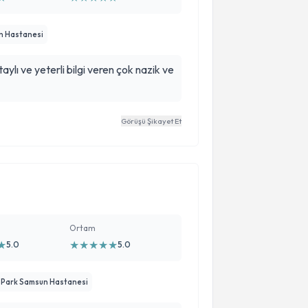
n Hastanesi
taylı ve yeterli bilgi veren çok nazik ve
Görüşü Şikayet Et
Ortam
★
★
★
★
★
★
5.0
5.0
 Park Samsun Hastanesi