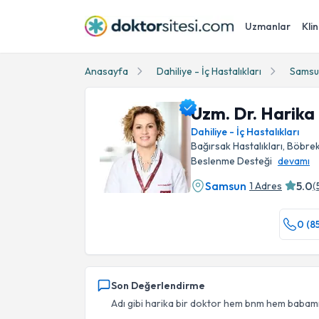
Uzmanlar
Klin
Anasayfa
Dahiliye - İç Hastalıkları
Samsu
Uzm. Dr. Harika
Dahiliye - İç Hastalıkları
Bağırsak Hastalıkları, Böbrek 
Beslenme Desteği
devamı
Samsun
5.0
1 Adres
(
Uzm. Dr. Harika Uğurtay Profil Fotoğrafı
0 (8
Son Değerlendirme
Adı gibi harika bir doktor hem bnm hem babamı