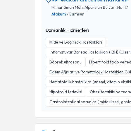
Mimar Sinan Mah. Alparslan Bulvarı, No: 17
Atakum
Samsun
/
Uzmanlık Hizmetleri
Mide ve Bağırsak Hastalıkları
İnflamatuvar Barsak Hastalıkları (İBH) (Ülsera
Böbrek ultrasonu
Hipertiroid takip ve ted
Eklem Ağrıları ve Romatolojik Hastalıklar, Gut
Hematolojik hastalıklar (anemi, vitamin eksikli
Hipotroid tedavisi
Obezite takibi ve tedav
Gastrointestinal sorunlar ( mide ülseri, gastri