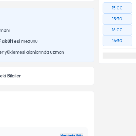
15:00
15:30
zmanı
16:00
Fakültesi
mezunu
16:30
ker yüklemesi alanlarında uzman
ki Bilgiler
Haritada Gör