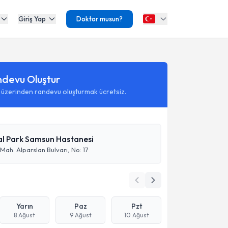
Giriş Yap
Doktor musun?
ndevu Oluştur
 üzerinden randevu oluşturmak ücretsiz.
l Park Samsun Hastanesi
Mah. Alparslan Bulvarı, No: 17
Yarın
Paz
Pzt
8 Ağust
9 Ağust
10 Ağust