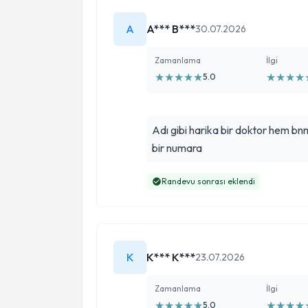
A
A*** B***
30.07.2026
Zamanlama
İlgi
★
★
★
★
★
★
★
★
★
5.0
Adı gibi harika bir doktor hem 
bir numara
Randevu sonrası eklendi
K
K*** K***
23.07.2026
Zamanlama
İlgi
★
★
★
★
★
★
★
★
★
5.0