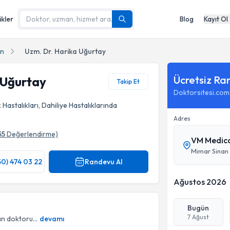
ikler
Blog
Kayıt Ol
n
Uzm. Dr. Harika Uğurtay
Ücretsiz Ra
 Uğurtay
Takip Et
Doktorsitesi.com
Hastalıkları, Dahiliye Hastalıklarında
Adres
55
Değerlendirme)
VM Medica
Mimar Sinan 
50) 474 03 22
Randevu Al
Ağustos 2026
Bugün
7 Ağust
n doktoru...
devamı