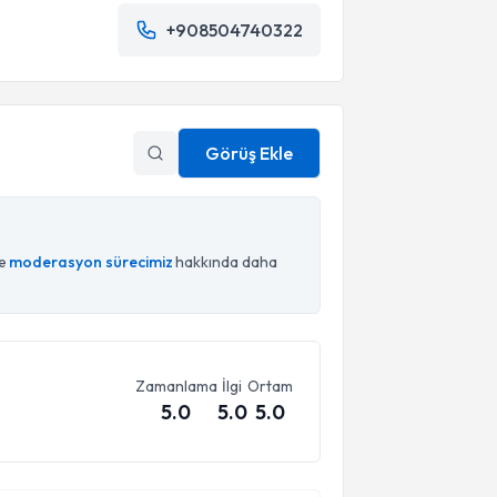
+908504740322
Görüş Ekle
ce
moderasyon sürecimiz
hakkında daha
Zamanlama
İlgi
Ortam
5.0
5.0
5.0