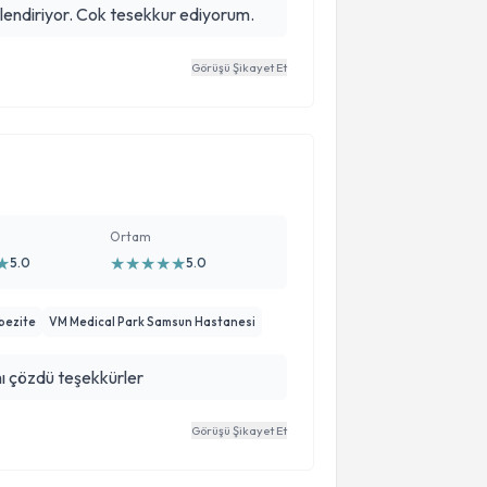
gilendiriyor. Cok tesekkur ediyorum.
Görüşü Şikayet Et
Ortam
★
★
★
★
★
★
5.0
5.0
Obezite
VM Medical Park Samsun Hastanesi
mı çözdü teşekkürler
Görüşü Şikayet Et