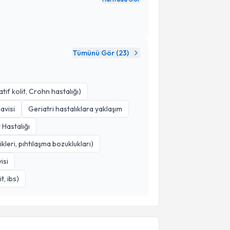
Tümünü Gör (
23
)
tif kolit, Crohn hastalığı)
avisi
Geriatri hastalıklara yaklaşım
 Hastalığı
kleri, pıhtılaşma bozuklukları)
isi
t, ibs)