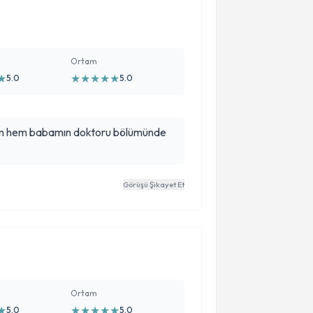
Ortam
★
★
★
★
★
★
5.0
5.0
bnm hem babamın doktoru bölümünde
Görüşü Şikayet Et
Ortam
★
★
★
★
★
★
5.0
5.0