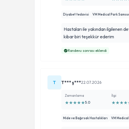
Diyabet tedavisi
VM Medical Park Samsu
Hastaları ile yakından ilgilenen de
kibar biri teşekkür ederim
Randevu sonrası eklendi
T
T*** ş***
22.07.2026
Zamanlama
İlgi
★
★
★
★
★
★
★
★
★
5.0
Mide ve Bağırsak Hastalıkları
VM Medical