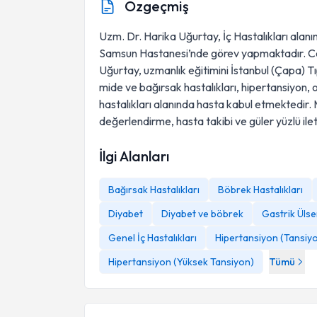
Özgeçmiş
Uzm. Dr. Harika Uğurtay, İç Hastalıkları ala
Samsun Hastanesi’nde görev yapmaktadır. Ce
Uğurtay, uzmanlık eğitimini İstanbul (Çapa) T
mide ve bağırsak hastalıkları, hipertansiyon, ob
hastalıkları alanında hasta kabul etmektedir.
değerlendirme, hasta takibi ve güler yüzlü ile
İlgi Alanları
Bağırsak Hastalıkları
Böbrek Hastalıkları
Diyabet
Diyabet ve böbrek
Gastrik Ülse
Genel İç Hastalıkları
Hipertansiyon (Tansiyo
Hipertansiyon (Yüksek Tansiyon)
Tümü