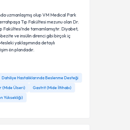
nında uzmanlaşmış olup VM Medical Park
rrahpaşa Tıp Fakültesi mezunu olan Dr.
ıp Fakültesi’nde tamamlamıştır. Diyabet,
ezite ve insülin direnci gibi birçok iç
 Mesleki yaklaşımında detaylı
tişim ön plandadır.
Dahiliye Hastalıklarında Beslenme Desteği
r (Mide Ülseri)
Gastrit (Mide İltihabı)
n Yüksekliği)