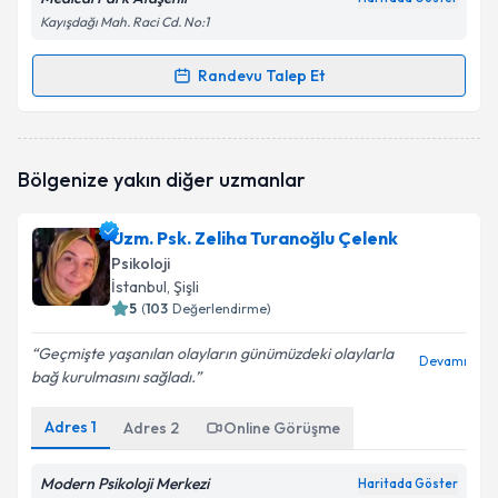
Kayışdağı Mah. Raci Cd. No:1
Randevu Talep Et
Randevu Takvimi Talebi
Klinik Psikolog Büşra Pekkoç Baskıcıoğlu
için
Bölgenize yakın diğer uzmanlar
randevu takvimi talebi oluşturun. Size bu uzmandan
randevu almanız için bir takvim hazırlandığında e-
posta ile bilgilendireceğiz.
Uzm. Psk. Zeliha Turanoğlu Çelenk
Psikoloji
E-posta Adresiniz
İstanbul
, Şişli
5
(
103
Değerlendirme)
Geçmişte yaşanılan olayların günümüzdeki olaylarla
Devamı
bağ kurulmasını sağladı.
Kişisel verilerimin işlenmesine ilişkin
Aydınlatma
Metni
'ni okudum ve kişisel verilerimin belirtilen
kapsamda işlenmesini kabul ediyorum.
Adres
1
Adres
2
Online Görüşme
Modern Psikoloji Merkezi
Haritada Göster
Takvim Talebini Gönder