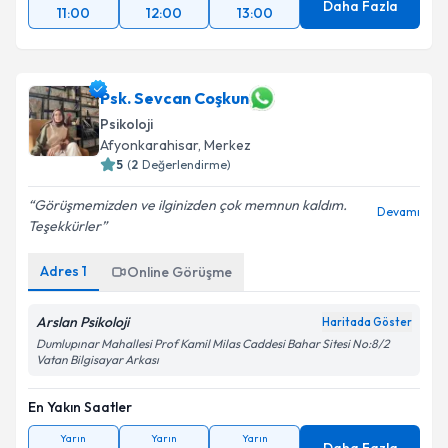
Daha Fazla
11:00
12:00
13:00
Psk. Sevcan Coşkun
Psikoloji
Afyonkarahisar
, Merkez
5
(
2
Değerlendirme)
Görüşmemizden ve ilginizden çok memnun kaldım.
Devamı
Teşekkürler
Adres
1
Online Görüşme
Arslan Psikoloji
Haritada Göster
Dumlupınar Mahallesi Prof Kamil Milas Caddesi Bahar Sitesi No:8/2
Vatan Bilgisayar Arkası
En Yakın Saatler
Yarın
Yarın
Yarın