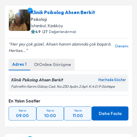
Klinik Psikolog Ahsen Berkit
Psikoloji
İstanbul
, Kadıköy
4.9
(
27
Değerlendirme)
Her şey çok güzel. Ahsen hanım alanında çok başarılı.
Devamı
Herkes...
Adres
1
Online Görüşme
Klinik Psikolog Ahsen Berkit
Haritada Göster
Fahrettin Kerim Gökay Cad. No:230 Aydın 2 Apt. K:4 D:9 Göztepe
En Yakın Saatler
Yarın
Yarın
Yarın
Daha Fazla
09:00
10:00
11:00