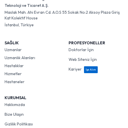
Teknoloji ve Ticaret A.Ş.
Maslak Mah. Ahi Evran Cd. A.O.S 55 Sokak No:2 Aksoy Plaza Giriş
Kat Kolektif House
İstanbul, Türkiye
SAĞLIK
PROFESYONELLER
Uzmanlar
Doktorlar İçin
Uzmanlık Alanları
Web Siteniz İçin
Hastalıklar
Kariyer
İşe Alım
Hizmetler
Hastaneler
KURUMSAL
Hakkımızda
Bize Ulaşın
Gizlilik Politikası