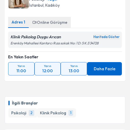
İstanbul
, Kadıköy
Adres
1
Online Görüşme
Klinik Psikolog Duygu Arıcan
Haritada Göster
Erenköy Mahallesi Kantarcı Rıza sokak No: 1 D: 5 K:3 34728
En Yakın Saatler
Yarın
Yarın
Yarın
Daha Fazla
11:00
12:00
13:00
İlgili Branşlar
Psikoloji
Klinik Psikolog
2
1