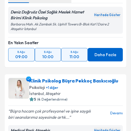
Deniz Doğruöz Özel Sağlık Meslek Hizmet
Haritada Göster
Birimi Klinik Psikolog
Barbaros Mah. Ak Zambak Sk. Uphill Towers B-Blok Kat 1 Daire 2
Ataşehir İstanbul
En Yakın Saatler
8 Ağu
8 Ağu
8 Ağu
Daha Fazla
09:00
10:00
11:00
Klinik Psikolog Büşra Pekkoç Baskıcıoğlu
Psikoloji
+
1
diğer
İstanbul
, Ataşehir
5
(
4
Değerlendirme)
Büşra hocam çok profesyonel ve işine saygılı
Devamı
biri seanslarımız sayesinde artık...
Medical Park Ataşehir
Haritada Göster