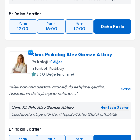
En Yakın Saatler
Yarın
Yarın
Yarın
Daha Fazla
12:00
16:00
17:00
Klinik Psikolog Alev Gamze Akbay
Psikoloji
+
1
diğer
İstanbul
, Kadıköy
5
(
10
Değerlendirme)
Alev hanımla asistanı aracılığıyla iletişime geçtim.
Devamı
Asistanının detaylı açıklamalarla ...
Uzm. Kl. Psk. Alev Gamze Akbay
Haritada Göster
Caddebostan, Operatör Cemil Topuzlu Cd. No:121 blok d:11, 34728
En Yakın Saatler
Yarın
Yarın
Yarın