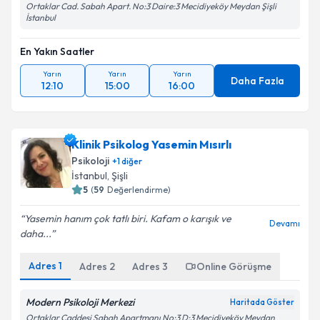
Ortaklar Cad. Sabah Apart. No:3 Daire:3 Mecidiyeköy Meydan Şişli
İstanbul
En Yakın Saatler
Yarın
Yarın
Yarın
Daha Fazla
12:10
15:00
16:00
Klinik Psikolog Yasemin Mısırlı
Psikoloji
+
1
diğer
İstanbul
, Şişli
5
(
59
Değerlendirme)
Yasemin hanım çok tatlı biri. Kafam o karışık ve
Devamı
daha...
Adres
1
Adres
2
Adres
3
Online Görüşme
Modern Psikoloji Merkezi
Haritada Göster
Ortaklar Caddesi Sabah Apartmanı No:3 D:3 Mecidiyeköy Meydan