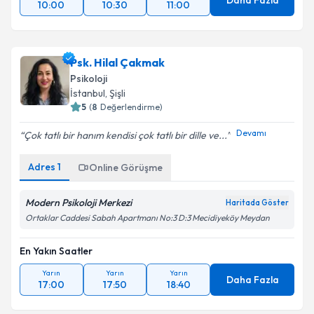
Daha Fazla
10:00
10:30
11:00
Psk. Hilal Çakmak
Psikoloji
İstanbul
, Şişli
5
(
8
Değerlendirme)
Devamı
Çok tatlı bir hanım kendisi çok tatlı bir dille ve...
Adres
1
Online Görüşme
Modern Psikoloji Merkezi
Haritada Göster
Ortaklar Caddesi Sabah Apartmanı No:3 D:3 Mecidiyeköy Meydan
En Yakın Saatler
Yarın
Yarın
Yarın
Daha Fazla
17:00
17:50
18:40