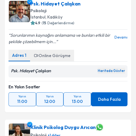
Psk. Hidayet Çalışkan
Psikoloji
İstanbul
, Kadıköy
4.9
(
15
Değerlendirme)
Sorunlarımın kaynağını anlamama ve bunları etkili bir
Devamı
şekilde çözebilmem için...
Adres
1
Online Görüşme
Psk. Hidayet Çalışkan
Haritada Göster
En Yakın Saatler
Yarın
Yarın
Yarın
Daha Fazla
11:00
12:00
13:00
Klinik Psikolog Duygu Arıcan
Psikoloji
+
1
diğer