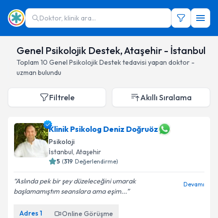
Doktor, klinik ara...
Genel Psikolojik Destek, Ataşehir - İstanbul
Toplam
10
Genel Psikolojik Destek
tedavisi yapan doktor -
uzman bulundu
Filtrele
Akıllı Sıralama
Klinik Psikolog Deniz Doğruöz
Psikoloji
İstanbul
, Ataşehir
5
(
319
Değerlendirme)
Aslında pek bir şey düzeleceğini umarak
Devamı
başlamamıştım seanslara ama eşim...
Adres
1
Online Görüşme