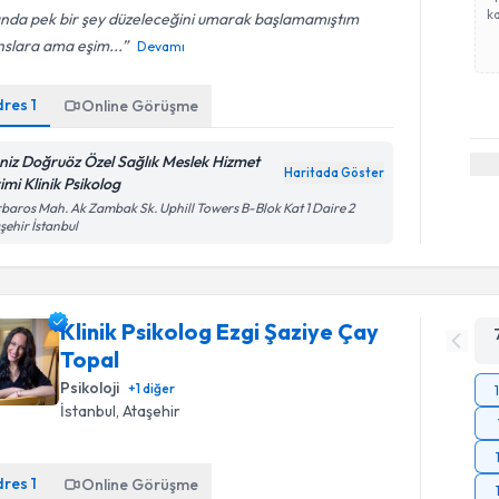
ka
ında pek bir şey düzeleceğini umarak başlamamıştım
nslara ama eşim...
Devamı
dres
1
Online Görüşme
niz Doğruöz Özel Sağlık Meslek Hizmet
Haritada Göster
imi Klinik Psikolog
baros Mah. Ak Zambak Sk. Uphill Towers B-Blok Kat 1 Daire 2
şehir İstanbul
Klinik Psikolog Ezgi Şaziye Çay
Topal
Psikoloji
+
1
diğer
İstanbul
, Ataşehir
dres
1
Online Görüşme