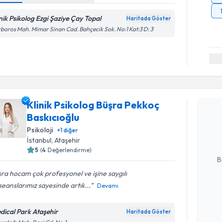
inik Psikolog Ezgi Şaziye Çay Topal
Haritada Göster
boros Mah. Mimar Sinan Cad. Bahçecik Sok. No:1 Kat:3 D: 3
Randevu T
Klinik Psikolog Büşra Pekkoç
Klinik Psi
Baskıcıoğlu
takvimi tal
bir takvim 
Psikoloji
+
1
diğer
İstanbul
, Ataşehir
E-posta Ad
5
(
4
Değerlendirme)
B
ra hocam çok profesyonel ve işine saygılı
 seanslarımız sayesinde artık...
Devamı
Kişisel
okudum
dical Park Ataşehir
Haritada Göster
Randevu T
işlenm