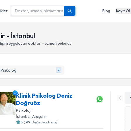
ikler
Blog
Kayıt Ol
hir - İstanbul
etişim
uygulayan doktor - uzman bulundu
k Psikolog
2
Klinik Psikolog Deniz
Doğruöz
Psikoloji
İstanbul
, Ataşehir
5
(
319
Değerlendirme)