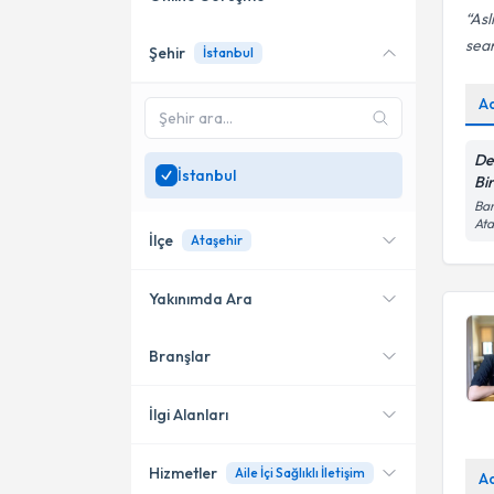
Asl
sea
Şehir
İstanbul
Online danışmanlık sunan
uzmanları göster
A
Sadece
İstanbul
bölgesinde
uzman ara
De
İstanbul
Bir
Bar
Ata
İlçe
Ataşehir
Yakınımda Ara
Branşlar
Konumuma yakın uzmanları
Kadıköy
göster
Bakırköy
İlgi Alanları
Şişli
Hizmetler
Aile İçi Sağlıklı İletişim
Psikoloji
A