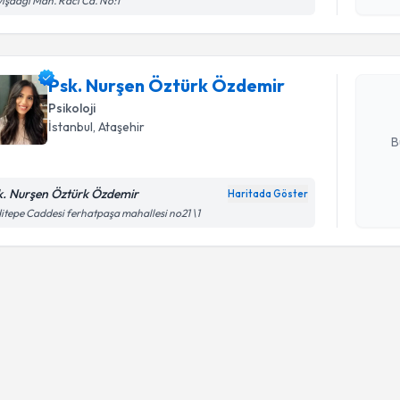
ışdağı Mah. Raci Cd. No:1
Psk. Nurş
oluşturun. 
Psk. Nurşen Öztürk Özdemir
hazırlandığ
Psikoloji
E-posta Ad
İstanbul
, Ataşehir
B
k. Nurşen Öztürk Özdemir
Haritada Göster
Kişisel
itepe Caddesi ferhatpaşa mahallesi no21 \1
okudum
işlenm