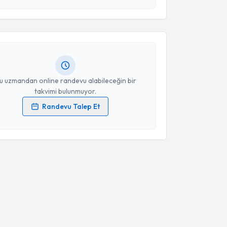
Takvim Talebini Gönder
en Öztürk Özdemir
için randevu takvimi talebi
Size bu uzmandan randevu almanız için bir takvim
ında e-posta ile bilgilendireceğiz.
resiniz
u uzmandan online randevu alabileceğin bir
takvimi bulunmuyor.
Randevu Talep Et
 verilerimin işlenmesine ilişkin
Aydınlatma Metni
'ni
 ve kişisel verilerimin belirtilen kapsamda
esini kabul ediyorum.
Takvim Talebini Gönder