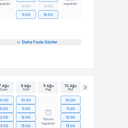
palıdır
kapalıdır
10:50
14:50
11:00
15:00
Daha Fazla Göster
7 Ağu
8 Ağu
9 Ağu
10 Ağu
Cum
Cmt
Paz
Pzt
10:00
10:00
10:00
11:00
11:00
11:00
12:00
12:00
12:00
Takvim
kapalıdır
13:00
13:00
13:00