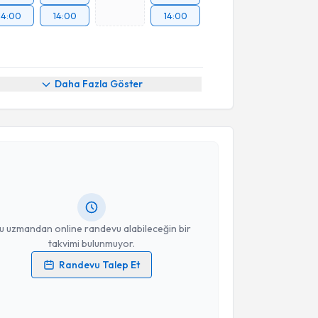
14:00
14:00
14:00
Daha Fazla Göster
akvimi Talebi
kolog Büşra Pekkoç Baskıcıoğlu
için randevu
ebi oluşturun. Size bu uzmandan randevu almanız için
hazırlandığında e-posta ile bilgilendireceğiz.
resiniz
u uzmandan online randevu alabileceğin bir
takvimi bulunmuyor.
Randevu Talep Et
 verilerimin işlenmesine ilişkin
Aydınlatma Metni
'ni
 ve kişisel verilerimin belirtilen kapsamda
akvimi Talebi
esini kabul ediyorum.