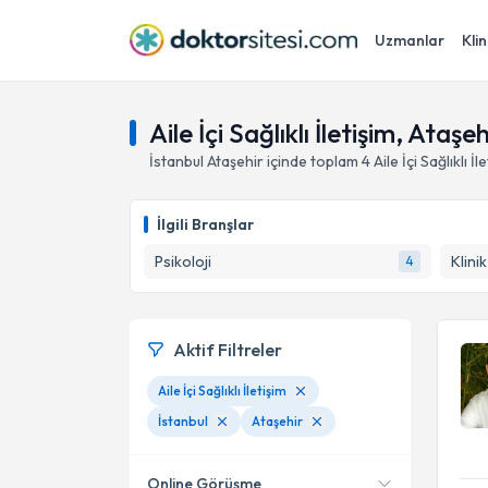
Uzmanlar
Klin
Aile İçi Sağlıklı İletişim, Ataşe
İstanbul
Ataşehir
içinde toplam
4
Aile İçi Sağlıklı İl
İlgili Branşlar
Psikoloji
Klini
4
Aktif Filtreler
Aile İçi Sağlıklı İletişim
İstanbul
Ataşehir
Online Görüşme