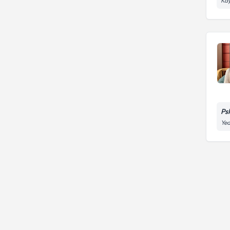
Kay
Bireysel Danışmanlık
Ps
Yed