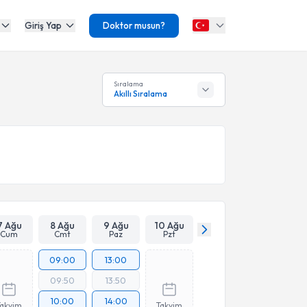
Giriş Yap
Doktor musun?
Sıralama
Akıllı Sıralama
7 Ağu
8 Ağu
9 Ağu
10 Ağu
Cum
Cmt
Paz
Pzt
09:00
13:00
09:50
13:50
10:00
14:00
Takvim
Takvim