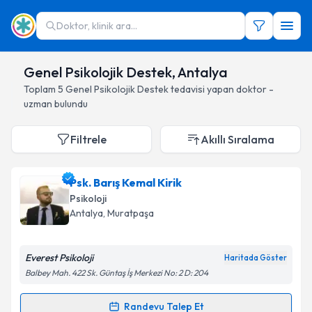
Doktor, klinik ara...
Genel Psikolojik Destek, Antalya
Toplam
5
Genel Psikolojik Destek
tedavisi yapan doktor -
uzman bulundu
Filtrele
Akıllı Sıralama
Psk. Barış Kemal Kirik
Psikoloji
Antalya
, Muratpaşa
Everest Psikoloji
Haritada Göster
Balbey Mah. 422 Sk. Güntaş İş Merkezi No: 2 D: 204
Randevu Talep Et