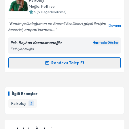
Psikoloji
için bir takvim hazırlandığında e-posta ile
Muğla
, Fethiye
bilgilendireceğiz.
5
(
3
Değerlendirme)
E-posta Adresiniz
Benim psikoloğumun en önemli özellikleri güçlü iletişim
Devamı
becerisi, empati kurması...
Psk. Reyhan Kocaosmanoğlu
Haritada Göster
Fethiye / Muğla
Kişisel verilerimin işlenmesine ilişkin
Aydınlatma
Metni
'ni okudum ve kişisel verilerimin belirtilen
kapsamda işlenmesini kabul ediyorum.
Randevu Talep Et
Randevu Takvimi Talebi
Takvim Talebini Gönder
Psk. Reyhan Kocaosmanoğlu
için randevu takvimi
talebi oluşturun. Size bu uzmandan randevu almanız
İlgili Branşlar
için bir takvim hazırlandığında e-posta ile
bilgilendireceğiz.
Psikoloji
3
E-posta Adresiniz