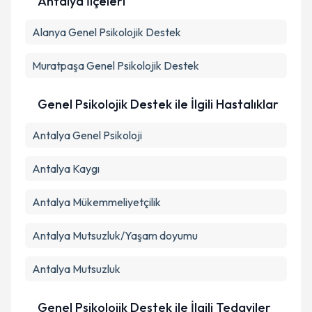
Antalya İlçeleri
Alanya
Kişisel verilerimin işlenmesine ilişkin
Genel Psikolojik Destek
Aydınlatma
Metni
'ni okudum ve kişisel verilerimin belirtilen
kapsamda işlenmesini kabul ediyorum.
Muratpaşa
Genel Psikolojik Destek
Takvim Talebini Gönder
Genel Psikolojik Destek ile İlgili Hastalıklar
Antalya Genel Psikoloji
Antalya Kaygı
Antalya Mükemmeliyetçilik
Antalya Mutsuzluk/Yaşam doyumu
Antalya Mutsuzluk
Genel Psikolojik Destek ile İlgili Tedaviler