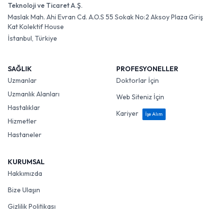
Teknoloji ve Ticaret A.Ş.
Maslak Mah. Ahi Evran Cd. A.O.S 55 Sokak No:2 Aksoy Plaza Giriş
Kat Kolektif House
İstanbul, Türkiye
SAĞLIK
PROFESYONELLER
Uzmanlar
Doktorlar İçin
Uzmanlık Alanları
Web Siteniz İçin
Hastalıklar
Kariyer
İşe Alım
Hizmetler
Hastaneler
KURUMSAL
Hakkımızda
Bize Ulaşın
Gizlilik Politikası