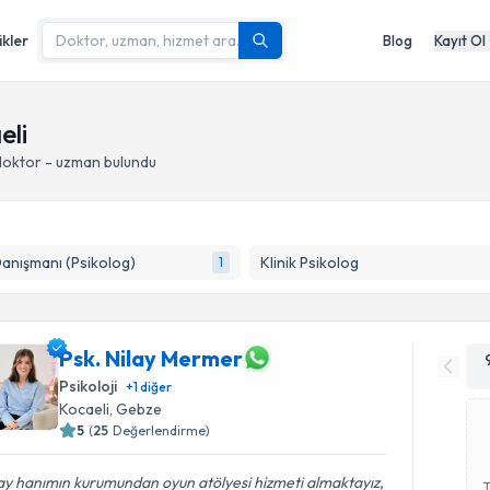
ikler
Blog
Kayıt Ol
eli
doktor - uzman bulundu
Danışmanı (Psikolog)
Klinik Psikolog
1
Psk. Nilay Mermer
Psikoloji
+
1
diğer
Kocaeli
, Gebze
5
(
25
Değerlendirme)
ay hanımın kurumundan oyun atölyesi hizmeti almaktayız,