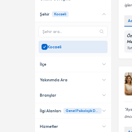
işle
Şehir
Kocaeli
Online danışmanlık sunan
A
uzmanları göster
Sadece
Kocaeli
bölgesinde
Öz
uzman ara
Me
Kocaeli
Tat
İlçe
Yakınımda Ara
Branşlar
Konumuma yakın uzmanları
Gebze
göster
Çayırova
Ays
İlgi Alanları
Genel Psikolojik Destek
önce
İzmit
Hizmetler
Psikoloji