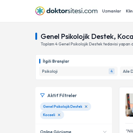
Uzmanlar
Klin
Genel Psikolojik Destek, Koca
Toplam
4
Genel Psikolojik Destek
tedavisi yapan 
İlgili Branşlar
Psikoloji
Aile 
4
Aktif Filtreler
Genel Psikolojik Destek
Kocaeli
Nil
Online Görüşme