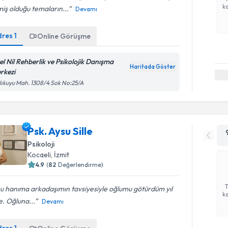
ka
miş olduğu temaların...
Devamı
dres
1
Online Görüşme
el Nil Rehberlik ve Psikolojik Danışma
Haritada Göster
rkezi
lıkuyu Mah. 1308/4 Sok No:25/A
Psk. Aysu Sille
Psikoloji
Kocaeli
, İzmit
4.9
(
82
Değerlendirme)
u hanıma arkadaşımın tavsiyesiyle oğlumu götürdüm yıl
ka
. Oğluna...
Devamı