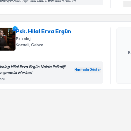
huriyet Mah. Yeşil Vadi Cad. D Blok ada 4 No:11/4
Randevu T
Psk. Hilal
bu uzmandan
Psk. Hilal Erva Ergün
posta ile bi
Psikoloji
Kocaeli
, Gebze
E-posta Ad
B
ikolog Hilal Erva Ergün Nokta Psikoliji
Haritada Göster
nışmanlık Merkezi
Kişisel
bze
okudum
işlenm