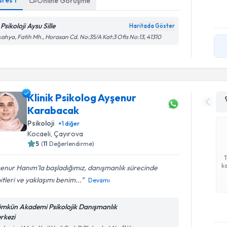
dres
1
Online Görüşme
Psikoloji Aysu Sille
Haritada Göster
kahya, Fatih Mh., Horasan Cd. No:35/A Kat:3 Ofis No:13, 41310
Klinik Psikolog Ayşenur
Karabacak
Psikoloji
+
1
diğer
Kocaeli
, Çayırova
5
(
11
Değerlendirme)
ka
enur Hanım’la başladığımız, danışmanlık sürecinde
itleri ve yaklaşımı benim...
Devamı
mkün Akademi Psikolojik Danışmanlık
rkezi