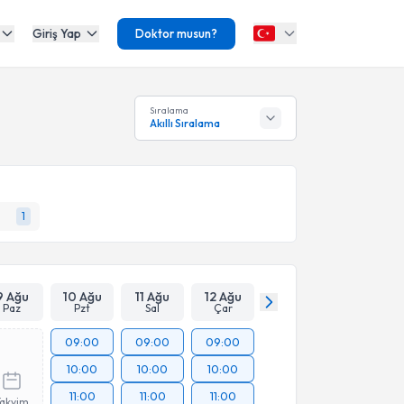
Giriş Yap
Doktor musun?
Sıralama
Akıllı Sıralama
1
9 Ağu
10 Ağu
11 Ağu
12 Ağu
Paz
Pzt
Sal
Çar
09:00
09:00
09:00
10:00
10:00
10:00
11:00
11:00
11:00
Takvim