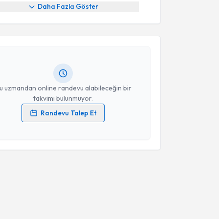
akvimi Talebi
Daha Fazla Göster
 Erva Ergün
için randevu takvimi talebi oluşturun. Size
 randevu almanız için bir takvim hazırlandığında e-
lgilendireceğiz.
resiniz
u uzmandan online randevu alabileceğin bir
takvimi bulunmuyor.
Randevu Talep Et
 verilerimin işlenmesine ilişkin
Aydınlatma Metni
'ni
 ve kişisel verilerimin belirtilen kapsamda
esini kabul ediyorum.
Takvim Talebini Gönder