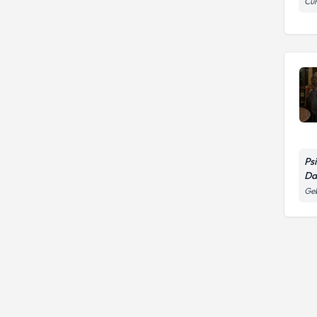
Cum
Ebeveyn Çocuk İlişkileri
Ps
Da
Ge