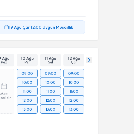
19 Ağu
Çar
12:00
Uygun Müsaitlik
9 Ağu
10 Ağu
11 Ağu
12 Ağu
Paz
Pzt
Sal
Çar
09:00
09:00
09:00
10:00
10:00
10:00
11:00
11:00
11:00
Takvim
palıdır
12:00
12:00
12:00
13:00
13:00
13:00