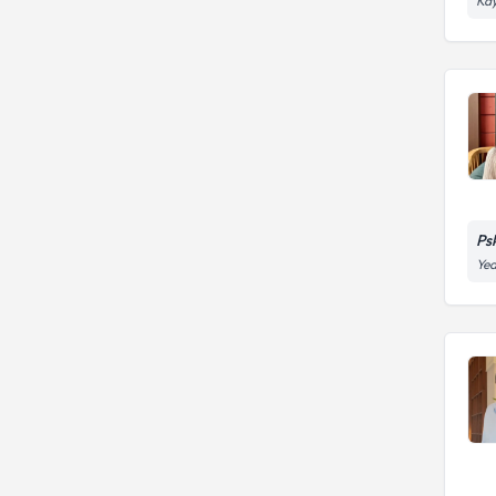
Kay
Aile İçi İletişim Sorunları
Ps
Yed