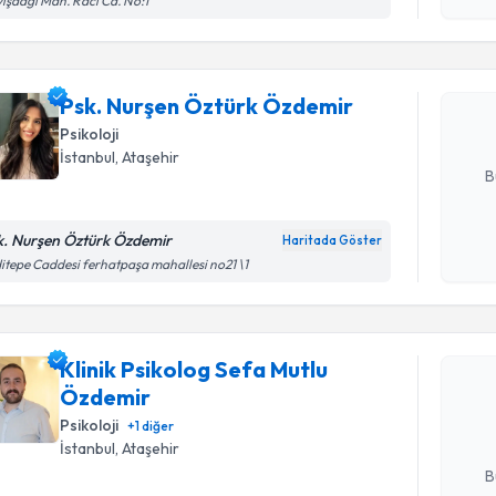
ışdağı Mah. Raci Cd. No:1
Psk. Nurş
oluşturun. 
Psk. Nurşen Öztürk Özdemir
hazırlandığ
Psikoloji
E-posta Ad
İstanbul
, Ataşehir
B
k. Nurşen Öztürk Özdemir
Haritada Göster
Kişisel
itepe Caddesi ferhatpaşa mahallesi no21 \1
okudum
Randevu T
işlenm
Klinik Ps
Klinik Psikolog Sefa Mutlu
talebi oluş
Özdemir
takvim hazı
Psikoloji
+
1
diğer
E-posta Ad
İstanbul
, Ataşehir
B