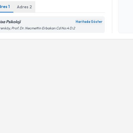
dres
1
Adres
2
Kişisel
sa Psikoloji
okudum
Haritada Göster
işlenm
renköy, Prof. Dr. Necmettin Erbakan Cd No:4 D:2