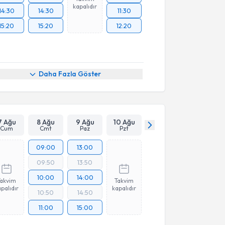
kapalıdır
14:30
14:30
11:30
15:20
15:20
12:20
Daha Fazla Göster
7 Ağu
8 Ağu
9 Ağu
10 Ağu
Cum
Cmt
Paz
Pzt
09:00
13:00
09:50
13:50
10:00
14:00
Takvim
Takvim
palıdır
kapalıdır
10:50
14:50
11:00
15:00