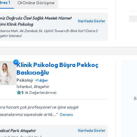
dres
1
Online Görüşme
niz Doğruöz Özel Sağlık Meslek Hizmet
Haritada Göster
imi Klinik Psikolog
baros Mah. Ak Zambak Sk. Uphill Towers B-Blok Kat 1 Daire 2
şehir İstanbul
Randevu T
Klinik Psikolog Büşra Pekkoç
Klinik Psi
Baskıcıoğlu
takvimi tal
bir takvim 
Psikoloji
+
1
diğer
İstanbul
, Ataşehir
E-posta Ad
5
(
4
Değerlendirme)
B
ra hocam çok profesyonel ve işine saygılı
 seanslarımız sayesinde artık...
Devamı
Kişisel
okudum
dical Park Ataşehir
Haritada Göster
Randevu T
işlenm