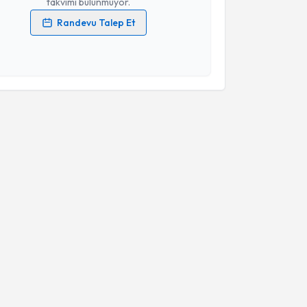
takvimi bulunmuyor.
Randevu Talep Et
 verilerimin işlenmesine ilişkin
Aydınlatma Metni
'ni
 ve kişisel verilerimin belirtilen kapsamda
esini kabul ediyorum.
Takvim Talebini Gönder