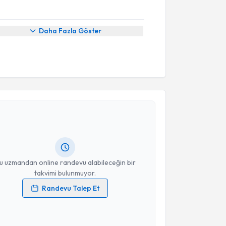
Daha Fazla Göster
akvimi Talebi
kolog Büşra Pekkoç Baskıcıoğlu
için randevu
ebi oluşturun. Size bu uzmandan randevu almanız için
hazırlandığında e-posta ile bilgilendireceğiz.
resiniz
u uzmandan online randevu alabileceğin bir
takvimi bulunmuyor.
Randevu Talep Et
 verilerimin işlenmesine ilişkin
Aydınlatma Metni
'ni
 ve kişisel verilerimin belirtilen kapsamda
akvimi Talebi
esini kabul ediyorum.