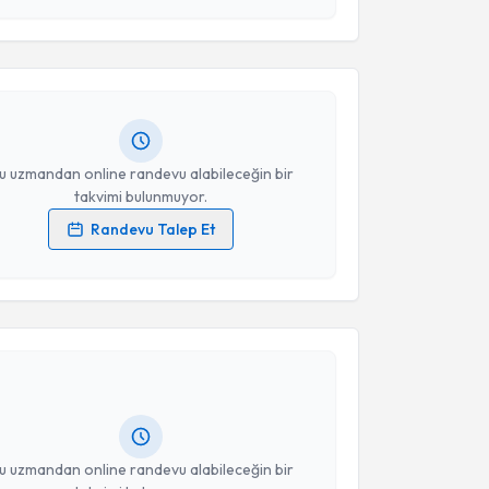
Takvim Talebini Gönder
en Öztürk Özdemir
için randevu takvimi talebi
Size bu uzmandan randevu almanız için bir takvim
ında e-posta ile bilgilendireceğiz.
resiniz
u uzmandan online randevu alabileceğin bir
takvimi bulunmuyor.
Randevu Talep Et
 verilerimin işlenmesine ilişkin
Aydınlatma Metni
'ni
 ve kişisel verilerimin belirtilen kapsamda
akvimi Talebi
esini kabul ediyorum.
ikolog Sefa Mutlu Özdemir
için randevu takvimi
Takvim Talebini Gönder
turun. Size bu uzmandan randevu almanız için bir
rlandığında e-posta ile bilgilendireceğiz.
resiniz
u uzmandan online randevu alabileceğin bir