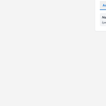
A
Nai
İçe