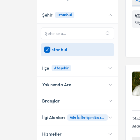
A
Şehir
İstanbul
Kl
Online danışmanlık sunan
uzmanları göster
Küç
Sadece
İstanbul
bölgesinde
uzman ara
İstanbul
İlçe
Ataşehir
Yakınımda Ara
Branşlar
Konumuma yakın uzmanları
Kadıköy
göster
Bakırköy
İlgi Alanları
Aile İçi İletişim Bozuklukları
Asl
sea
Şişli
Hizmetler
Psikoloji