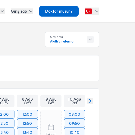
Giriş Yap
Doktor musun?
Sıralama
Akıllı Sıralama
7 Ağu
8 Ağu
9 Ağu
10 Ağu
Cum
Cmt
Paz
Pzt
12:00
12:00
09:00
12:50
12:50
09:50
13:40
13:40
10:40
Takvim