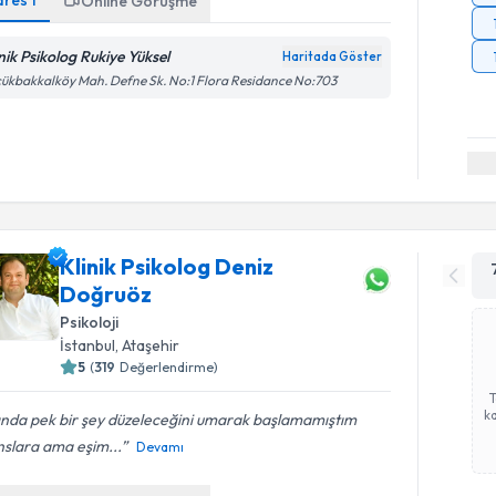
dres
1
Online Görüşme
inik Psikolog Rukiye Yüksel
Haritada Göster
ükbakkalköy Mah. Defne Sk. No:1 Flora Residance No:703
Klinik Psikolog Deniz
Doğruöz
Psikoloji
İstanbul
, Ataşehir
5
(
319
Değerlendirme)
ka
ında pek bir şey düzeleceğini umarak başlamamıştım
nslara ama eşim...
Devamı