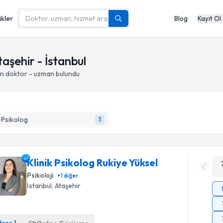
ikler
Blog
Kayıt Ol
Ataşehir - İstanbul
an doktor - uzman bulundu
k Psikolog
3
Klinik Psikolog Rukiye Yüksel
Psikoloji
+
1
diğer
İstanbul
, Ataşehir