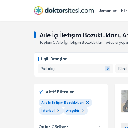
Uzmanlar
Klin
Aile İçi İletişim Bozuklukları, 
Toplam
5
Aile İçi İletişim Bozuklukları
tedavisi yap
İlgili Branşlar
Psikoloji
Klini
5
Aktif Filtreler
Aile İçi İletişim Bozuklukları
İstanbul
Ataşehir
Online Görüşme