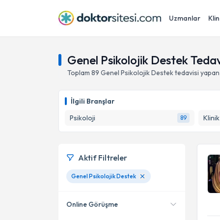
Uzmanlar
Klin
Genel Psikolojik Destek Tedav
Toplam
89
Genel Psikolojik Destek
tedavisi yapan
İlgili Branşlar
Psikoloji
Klini
89
Aktif Filtreler
Genel Psikolojik Destek
Online Görüşme