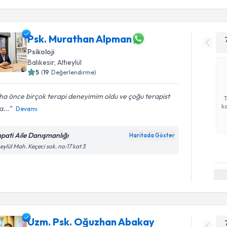
Psk. Murathan Alpman
Psikoloji
Balıkesir
,
Altıeylül
5
(
19
Değerlendirme)
a önce birçok terapi deneyimim oldu ve çoğu terapist
ka
...
Devamı
pati Aile Danışmanlığı
Haritada Göster
ıeylül Mah. Keçeci sok. no:17 kat 3
Uzm. Psk. Oğuzhan Abakay