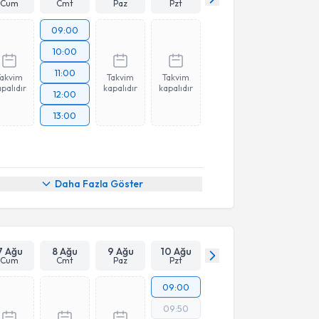
Cum
Cmt
Paz
Pzt
09:00
10:00
11:00
Takvim
Takvim
Takvim
palıdır
kapalıdır
kapalıdır
12:00
13:00
Daha Fazla Göster
7 Ağu
8 Ağu
9 Ağu
10 Ağu
Cum
Cmt
Paz
Pzt
09:00
09:50