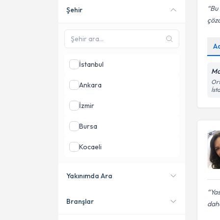
Bu 
Şehir
Online danışmanlık sunan
çöz
uzmanları göster
A
İstanbul
Mo
Ort
Ankara
İst
İzmir
Bursa
Kocaeli
Antalya
Yakınımda Ara
Balıkesir
Yas
Branşlar
Konumuma yakın uzmanları
daha
göster