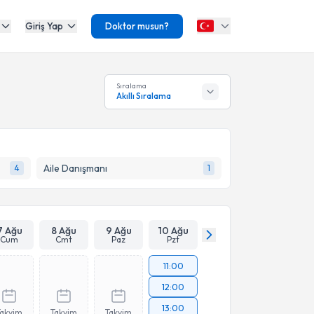
Giriş Yap
Doktor musun?
Sıralama
Akıllı Sıralama
Aile Danışmanı
4
1
7 Ağu
8 Ağu
9 Ağu
10 Ağu
Cum
Cmt
Paz
Pzt
11:00
12:00
13:00
Takvim
Takvim
Takvim