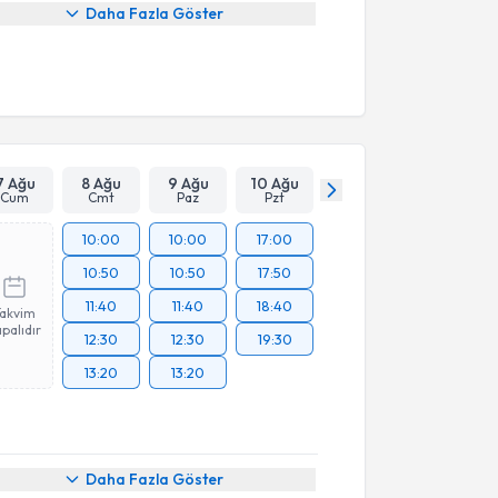
Daha Fazla Göster
7 Ağu
8 Ağu
9 Ağu
10 Ağu
Cum
Cmt
Paz
Pzt
10:00
10:00
17:00
10:50
10:50
17:50
11:40
11:40
18:40
Takvim
palıdır
12:30
12:30
19:30
13:20
13:20
Daha Fazla Göster