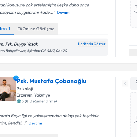
rapi konusunu çok ertelemişim keşke daha önce
ka
asaydım duygularımı ifade...
Devamı
dres
1
Online Görüşme
m. Psk. Duygu Yasak
Haritada Göster
arı Bahçelievler, Aşkabat Cd. 48/7, 06490
Psk. Mustafa Çobanoğlu
Psikoloji
Erzurum
,
Yakutiye
5
(
8
Değerlendirme)
tafa Beye ilgi ve yaklaşımımdan dolayı çok teşekkür
ka
im, kendisi...
Devamı