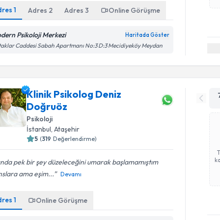
dres
1
Adres
2
Adres
3
Online Görüşme
dern Psikoloji Merkezi
Haritada Göster
aklar Caddesi Sabah Apartmanı No:3 D:3 Mecidiyeköy Meydan
Klinik Psikolog Deniz
Doğruöz
Psikoloji
İstanbul
,
Ataşehir
5
(
319
Değerlendirme)
ka
ında pek bir şey düzeleceğini umarak başlamamıştım
nslara ama eşim...
Devamı
dres
1
Online Görüşme