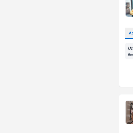
A
Uz
Bo