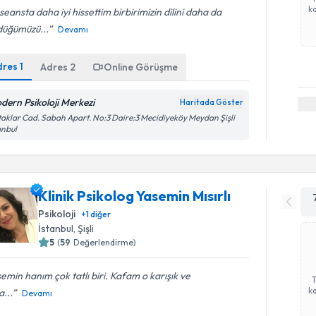
ka
seansta daha iyi hissettim birbirimizin dilini daha da
düğümüzü...
Devamı
dres
1
Adres
2
Online Görüşme
dern Psikoloji Merkezi
Haritada Göster
aklar Cad. Sabah Apart. No:3 Daire:3 Mecidiyeköy Meydan Şişli
anbul
Klinik Psikolog Yasemin Mısırlı
Psikoloji
+
1
diğer
İstanbul
,
Şişli
5
(
59
Değerlendirme)
emin hanım çok tatlı biri. Kafam o karışık ve
ka
...
Devamı