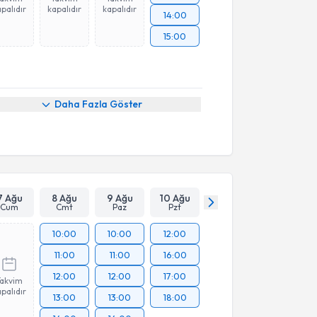
palıdır
kapalıdır
kapalıdır
14:00
15:00
Daha Fazla Göster
7 Ağu
8 Ağu
9 Ağu
10 Ağu
Cum
Cmt
Paz
Pzt
10:00
10:00
12:00
11:00
11:00
16:00
12:00
12:00
17:00
Takvim
palıdır
13:00
13:00
18:00