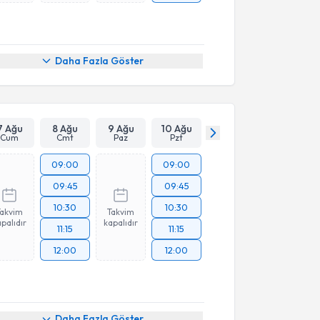
Daha Fazla Göster
7 Ağu
8 Ağu
9 Ağu
10 Ağu
Cum
Cmt
Paz
Pzt
09:00
09:00
09:45
09:45
10:30
10:30
Takvim
Takvim
palıdır
kapalıdır
11:15
11:15
12:00
12:00
Daha Fazla Göster