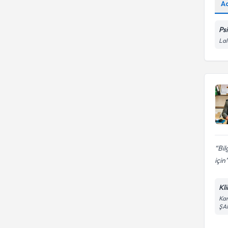
A
Ps
Lal
Bil
için
Kl
Kam
ŞA