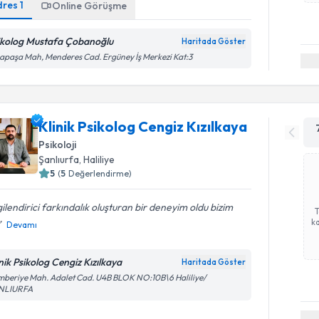
dres
1
Online Görüşme
ikolog Mustafa Çobanoğlu
Haritada Göster
apaşa Mah, Menderes Cad. Ergüney İş Merkezi Kat:3
Klinik Psikolog Cengiz Kızılkaya
Psikoloji
Şanlıurfa
,
Haliliye
5
(
5
Değerlendirme)
gilendirici farkındalık oluşturan bir deneyim oldu bizim
ka
Devamı
inik Psikolog Cengiz Kızılkaya
Haritada Göster
beriye Mah. Adalet Cad. U4B BLOK NO:10B\6 Haliliye/
NLIURFA