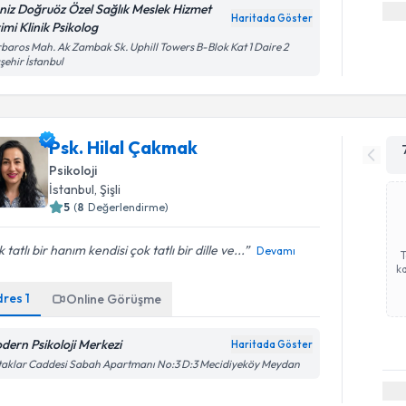
niz Doğruöz Özel Sağlık Meslek Hizmet
Haritada Göster
imi Klinik Psikolog
baros Mah. Ak Zambak Sk. Uphill Towers B-Blok Kat 1 Daire 2
şehir İstanbul
Psk. Hilal Çakmak
Psikoloji
İstanbul
,
Şişli
5
(
8
Değerlendirme)
 tatlı bir hanım kendisi çok tatlı bir dille ve...
Devamı
ka
dres
1
Online Görüşme
dern Psikoloji Merkezi
Haritada Göster
aklar Caddesi Sabah Apartmanı No:3 D:3 Mecidiyeköy Meydan