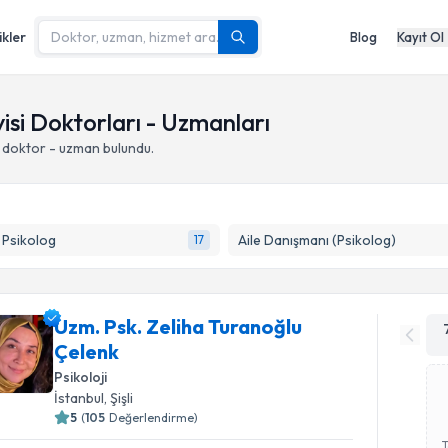
ikler
Blog
Kayıt Ol
isi Doktorları - Uzmanları
 doktor - uzman bulundu.
k Psikolog
Aile Danışmanı (Psikolog)
17
Uzm. Psk. Zeliha Turanoğlu
Çelenk
Psikoloji
İstanbul
,
Şişli
5
(
105
Değerlendirme)