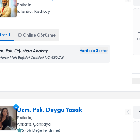
Psikoloji
İstanbul
,
Kadıköy
dres
1
Online Görüşme
ka
m. Psk. Oğuzhan Abakay
Haritada Göster
stancı Mah Bağdat Caddesi NO:530 D:9
Uzm. Psk. Duygu Yasak
Psikoloji
Ankara
,
Çankaya
5
(
56
Değerlendirme)