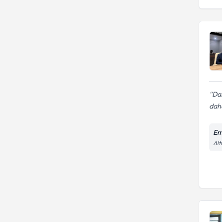
Dah
daha
Em
Alt