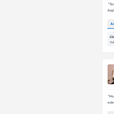
Te
başl
A
Uz
Yuk
Mus
eder