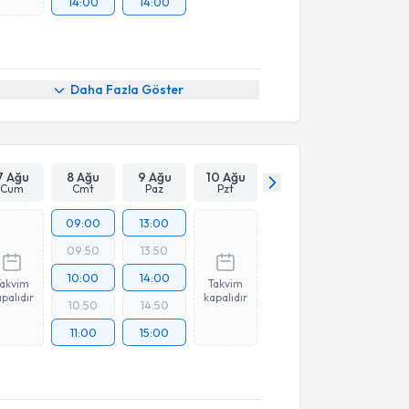
14:00
14:00
Daha Fazla Göster
7 Ağu
8 Ağu
9 Ağu
10 Ağu
Cum
Cmt
Paz
Pzt
09:00
13:00
09:50
13:50
10:00
14:00
Takvim
Takvim
palıdır
kapalıdır
10:50
14:50
11:00
15:00