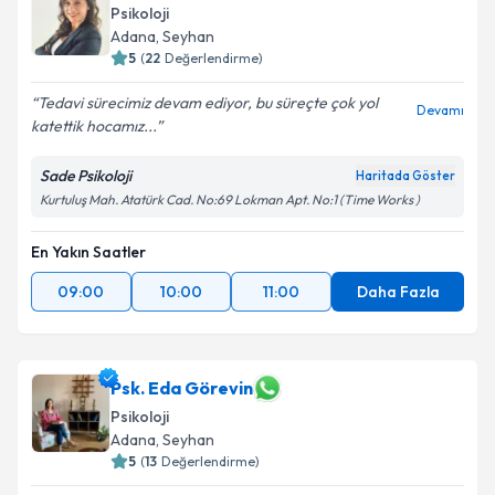
Psikoloji
Adana
, Seyhan
5
(
22
Değerlendirme)
Tedavi sürecimiz devam ediyor, bu süreçte çok yol
Devamı
katettik hocamız...
Sade Psikoloji
Haritada Göster
Kurtuluş Mah. Atatürk Cad. No:69 Lokman Apt. No:1 (Time Works )
En Yakın Saatler
09:00
10:00
11:00
Daha Fazla
Psk. Eda Görevin
Psikoloji
Adana
, Seyhan
5
(
13
Değerlendirme)