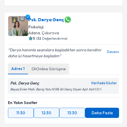
Psk. Derya Genç
Psikoloji
Adana
, Çukurova
5
(
32
Değerlendirme)
Derya hanımla seanslara başladıktan sonra kendimi
Devamı
daha iyi hissetmeye başladım
Adres
1
Online Görüşme
Psk. Derya Genç
Haritada Göster
Beyaz Evler Mah. Baraj Yolu N138 Ali Genç Giyen Apt. Kat:1 D:1
En Yakın Saatler
11:30
12:30
13:30
Daha Fazla