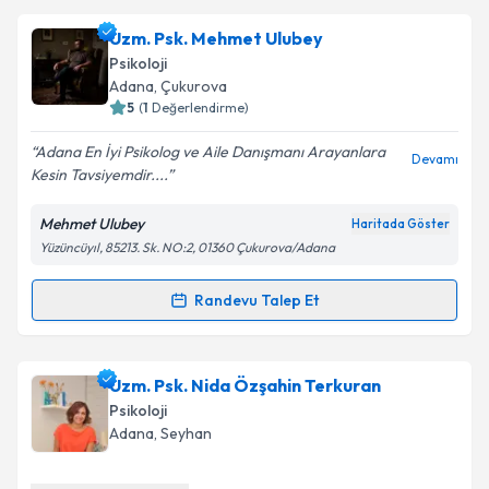
Uzm. Psk. Dan. İlkay Yıldız
için randevu takvimi
Uzm. Psk. Mehmet Ulubey
talebi oluşturun. Size bu uzmandan randevu almanız
Psikoloji
için bir takvim hazırlandığında e-posta ile
Adana
, Çukurova
bilgilendireceğiz.
5
(
1
Değerlendirme)
E-posta Adresiniz
Adana En İyi Psikolog ve Aile Danışmanı Arayanlara
Devamı
Kesin Tavsiyemdir....
Mehmet Ulubey
Haritada Göster
Yüzüncüyıl, 85213. Sk. NO:2, 01360 Çukurova/Adana
Kişisel verilerimin işlenmesine ilişkin
Aydınlatma
Metni
'ni okudum ve kişisel verilerimin belirtilen
kapsamda işlenmesini kabul ediyorum.
Randevu Talep Et
Randevu Takvimi Talebi
Takvim Talebini Gönder
Uzm. Psk. Mehmet Ulubey
için randevu takvimi
Uzm. Psk. Nida Özşahin Terkuran
talebi oluşturun. Size bu uzmandan randevu almanız
Psikoloji
için bir takvim hazırlandığında e-posta ile
Adana
, Seyhan
bilgilendireceğiz.