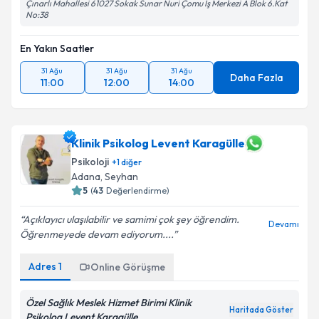
Çınarlı Mahallesi 61027 Sokak Sunar Nuri Çomu İş Merkezi A Blok 6.Kat
No:38
En Yakın Saatler
31 Ağu
31 Ağu
31 Ağu
Daha Fazla
11:00
12:00
14:00
Klinik Psikolog Levent Karagülle
Psikoloji
+
1
diğer
Adana
, Seyhan
5
(
43
Değerlendirme)
Açıklayıcı ulaşılabilir ve samimi çok şey öğrendim.
Devamı
Öğrenmeyede devam ediyorum....
Adres
1
Online Görüşme
Özel Sağlık Meslek Hizmet Birimi Klinik
Haritada Göster
Psikolog Levent Karagülle