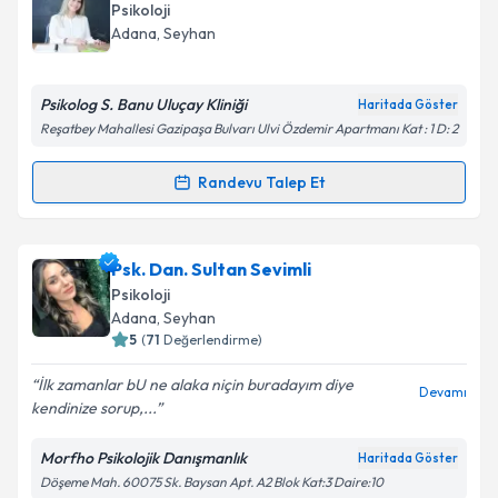
talebi oluşturun. Size bu uzmandan randevu almanız
Psikoloji
için bir takvim hazırlandığında e-posta ile
Adana
, Seyhan
bilgilendireceğiz.
E-posta Adresiniz
Psikolog S. Banu Uluçay Kliniği
Haritada Göster
Reşatbey Mahallesi Gazipaşa Bulvarı Ulvi Özdemir Apartmanı Kat : 1 D: 2
Randevu Talep Et
Randevu Takvimi Talebi
Kişisel verilerimin işlenmesine ilişkin
Aydınlatma
Metni
'ni okudum ve kişisel verilerimin belirtilen
kapsamda işlenmesini kabul ediyorum.
Psk. Banu Barutçu Uluçay
için randevu takvimi talebi
Psk. Dan. Sultan Sevimli
oluşturun. Size bu uzmandan randevu almanız için bir
Psikoloji
takvim hazırlandığında e-posta ile bilgilendireceğiz.
Takvim Talebini Gönder
Adana
, Seyhan
5
(
71
Değerlendirme)
E-posta Adresiniz
İlk zamanlar bU ne alaka niçin buradayım diye
Devamı
kendinize sorup,...
Morfho Psikolojik Danışmanlık
Haritada Göster
Kişisel verilerimin işlenmesine ilişkin
Aydınlatma
Döşeme Mah. 60075 Sk. Baysan Apt. A2 Blok Kat:3 Daire:10
Metni
'ni okudum ve kişisel verilerimin belirtilen