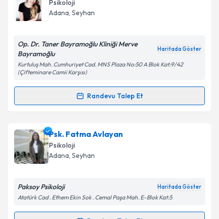
Size bu uzmandan randevu almanız için bir takvim
Psikoloji
hazırlandığında e-posta ile bilgilendireceğiz.
Adana
, Seyhan
E-posta Adresiniz
Op. Dr. Taner Bayramoğlu Kliniği Merve
Haritada Göster
Bayramoğlu
Kurtuluş Mah. Cumhuriyet Cad. MNS Plaza No:50 A Blok Kat:9/42
(Çifteminare Camii Karşısı)
Kişisel verilerimin işlenmesine ilişkin
Aydınlatma
Metni
'ni okudum ve kişisel verilerimin belirtilen
Randevu Talep Et
kapsamda işlenmesini kabul ediyorum.
Randevu Takvimi Talebi
Takvim Talebini Gönder
Uzm. Psk. Merve Bayramoğlu
için randevu takvimi
Psk. Fatma Avlayan
talebi oluşturun. Size bu uzmandan randevu almanız
Psikoloji
için bir takvim hazırlandığında e-posta ile
Adana
, Seyhan
bilgilendireceğiz.
E-posta Adresiniz
Paksoy Psikoloji
Haritada Göster
Atatürk Cad . Ethem Ekin Sok . Cemal Paşa Mah. E-Blok Kat:5