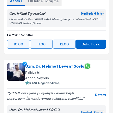
Adres
1
Online Görüşme
Özel İstiklal Tıp Merkezi
Haritada Göster
Hurmalı Mahallesi 34008 Sokak Metro güzergahı bulvarı Central Plaza
1/1 01060 Seyhan/Adana
En Yakın Saatler
10:00
11:00
12:00
Daha Fazla
Uzm. Dr. Mehmet Levent Soylu
Psikiyatri
Adana
, Seyhan
5
(
20
Değerlendirme)
Şiddetli anksiyete şikayetiyle Levent bey’e
Devamı
başvurdum. İlk randevumda yaklaşımı, sakinliği...
Uzm. Dr. Mehmet Levent SOYLU
Haritada Göster