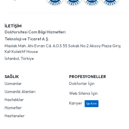
İLETİŞİM
Doktorsitesi Com Bilgi Hizmetleri
Teknoloji ve Ticaret A.Ş.
Maslak Mah. Ahi Evran Cd. A.O.S 55 Sokak No:2 Aksoy Plaza Giriş
Kat Kolektif House
İstanbul, Türkiye
SAĞLIK
PROFESYONELLER
Uzmanlar
Doktorlar İçin
Uzmanlık Alanları
Web Siteniz İçin
Hastalıklar
Kariyer
İşe Alım
Hizmetler
Hastaneler