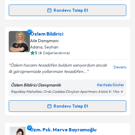
kapsamda işlenmesini kabul ediyorum.
Randevu Talep Et
Randevu Takvimi Talebi
Takvim Talebini Gönder
Psk. Dan. Sultan Sevimli
için randevu takvimi talebi
Özlem Bildirici
oluşturun. Size bu uzmandan randevu almanız için bir
Aile Danışmanı
takvim hazırlandığında e-posta ile bilgilendireceğiz.
Adana
, Seyhan
5
(
6
Değerlendirme)
E-posta Adresiniz
Özlem hocamı tesadüfen buldum sanıyordum ancak
Devamı
ilk görüşmemizde yollarımızın tesadüfen...
Özlem Bildirici Danışmanlık
Haritada Göster
Kişisel verilerimin işlenmesine ilişkin
Aydınlatma
Reşatbey Mahallesi, Ordu Caddesi Dinçkan Apartmanı A blok K: 1 No: 4
Metni
'ni okudum ve kişisel verilerimin belirtilen
kapsamda işlenmesini kabul ediyorum.
Randevu Talep Et
Randevu Takvimi Talebi
Takvim Talebini Gönder
Özlem Bildirici
için randevu takvimi talebi oluşturun.
Uzm. Psk. Merve Bayramoğlu