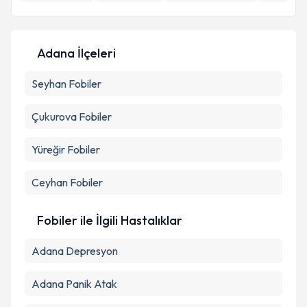
Kişisel verilerimin işlenmesine ilişkin
Aydınlatma
Metni
'ni okudum ve kişisel verilerimin belirtilen
Adana İlçeleri
kapsamda işlenmesini kabul ediyorum.
Seyhan
Fobiler
Takvim Talebini Gönder
Çukurova
Fobiler
Yüreğir
Fobiler
Ceyhan
Fobiler
Fobiler ile İlgili Hastalıklar
Adana Depresyon
Adana Panik Atak