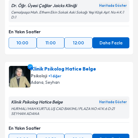
Dr. Öğr. Üyesi Çağlar Jaicks Kliniği
Haritada Göster
Cemalpaşa Mah. Ethem Ekin Sokak Aski Sokağı Yeşi Köşk Apt. No:4 K:1
D:1
En Yakın Saatler
10:00
11:00
12:00
Daha Fazla
Klinik Psikolog Hatice Belge
Psikoloji
+
1
diğer
Adana
, Seyhan
Klinik Psikolog Hatice Belge
Haritada Göster
HURMALI MAH KURTULUŞ CAD BAKIMLI PLAZA NO:41 K:6 D:21
SEYHAN ADANA
En Yakın Saatler