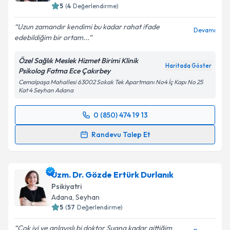
E-posta Adresiniz
5
(
4
Değerlendirme)
Uzun zamandır kendimi bu kadar rahat ifade
Devamı
edebildiğim bir ortam...
Kişisel verilerimin işlenmesine ilişkin
Aydınlatma
Özel Sağlık Meslek Hizmet Birimi Klinik
Metni
'ni okudum ve kişisel verilerimin belirtilen
Haritada Göster
Psikolog Fatma Ece Çakırbey
kapsamda işlenmesini kabul ediyorum.
Cemalpaşa Mahallesi 63002 Sokak Tek Apartmanı No4 İç Kapı No 25
Kat 4 Seyhan Adana
Takvim Talebini Gönder
0 (850) 474 19 13
Randevu Takvimi Talebi
Randevu Talep Et
Klinik Psikolog Fatma Ece Çakırbey
için randevu
takvimi talebi oluşturun. Size bu uzmandan randevu
Uzm. Dr. Gözde Ertürk Durlanık
almanız için bir takvim hazırlandığında e-posta ile
bilgilendireceğiz.
Psikiyatri
Adana
, Seyhan
E-posta Adresiniz
5
(
57
Değerlendirme)
Çok iyi ve anlayışlı bi doktor Şuana kadar gittiğim