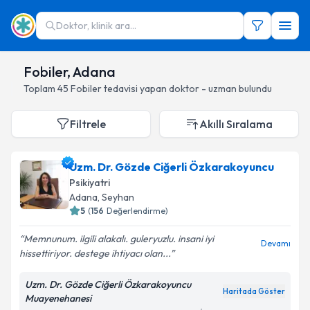
Doktor, klinik ara...
Fobiler, Adana
Toplam
45
Fobiler
tedavisi yapan doktor - uzman bulundu
Filtrele
Akıllı Sıralama
Uzm. Dr. Gözde Ciğerli Özkarakoyuncu
Psikiyatri
Adana
, Seyhan
5
(
156
Değerlendirme)
Memnunum. ilgili alakalı. guleryuzlu. insani iyi
Devamı
hissettiriyor. destege ihtiyacı olan...
Uzm. Dr. Gözde Ciğerli Özkarakoyuncu
Haritada Göster
Muayenehanesi