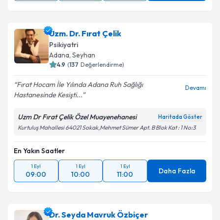
Uzm. Dr. Fırat Çelik
Psikiyatri
Adana
, Seyhan
4.9
(
137
Değerlendirme)
Fırat Hocam İle Yılında Adana Ruh Sağlığı
Devamı
Hastanesinde Kesişti...
Uzm Dr Fırat Çelik Özel Muayenehanesi
Haritada Göster
Kurtuluş Mahallesi 64021 Sokak,Mehmet Sümer Apt. B Blok Kat : 1 No:3
En Yakın Saatler
1 Eyl
1 Eyl
1 Eyl
Daha Fazla
09:00
10:00
11:00
Dr. Seyda Mavruk Özbiçer