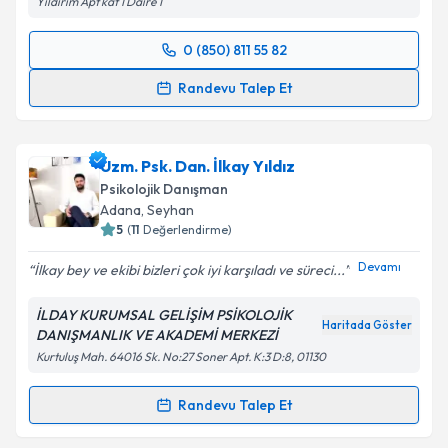
Yıldırım Apt kat 1 Daire 1
0 (850) 811 55 82
Randevu Takvimi Talebi
Randevu Talep Et
Klinik Psikolog Ayça Yıldırım
için randevu takvimi
talebi oluşturun. Size bu uzmandan randevu almanız
Uzm. Psk. Dan. İlkay Yıldız
için bir takvim hazırlandığında e-posta ile
bilgilendireceğiz.
Psikolojik Danışman
Adana
, Seyhan
E-posta Adresiniz
5
(
11
Değerlendirme)
Devamı
İlkay bey ve ekibi bizleri çok iyi karşıladı ve süreci...
İLDAY KURUMSAL GELİŞİM PSİKOLOJİK
Kişisel verilerimin işlenmesine ilişkin
Aydınlatma
Haritada Göster
DANIŞMANLIK VE AKADEMİ MERKEZİ
Metni
'ni okudum ve kişisel verilerimin belirtilen
Kurtuluş Mah. 64016 Sk. No:27 Soner Apt. K:3 D:8, 01130
kapsamda işlenmesini kabul ediyorum.
Randevu Talep Et
Randevu Takvimi Talebi
Takvim Talebini Gönder