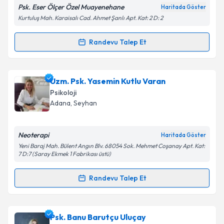
Psk. Eser Ölçer Özel Muayenehane
Haritada Göster
Kişisel verilerimin işlenmesine ilişkin
Aydınlatma
Kurtuluş Mah. Karaisalı Cad. Ahmet Şanlı Apt. Kat: 2 D: 2
Metni
'ni okudum ve kişisel verilerimin belirtilen
kapsamda işlenmesini kabul ediyorum.
Randevu Talep Et
Randevu Takvimi Talebi
Takvim Talebini Gönder
Psk. Eser Ölçer
için randevu takvimi talebi oluşturun.
Uzm. Psk. Yasemin Kutlu Varan
Size bu uzmandan randevu almanız için bir takvim
Psikoloji
hazırlandığında e-posta ile bilgilendireceğiz.
Adana
, Seyhan
E-posta Adresiniz
Neoterapi
Haritada Göster
Yeni Baraj Mah. Bülent Angın Blv. 68054 Sok. Mehmet Coşanay Apt. Kat:
7 D:7 (Saray Ekmek 1 Fabrikası üstü)
Kişisel verilerimin işlenmesine ilişkin
Aydınlatma
Randevu Talep Et
Metni
'ni okudum ve kişisel verilerimin belirtilen
Randevu Takvimi Talebi
kapsamda işlenmesini kabul ediyorum.
Uzm. Psk. Yasemin Kutlu Varan
için randevu takvimi
Psk. Banu Barutçu Uluçay
Takvim Talebini Gönder