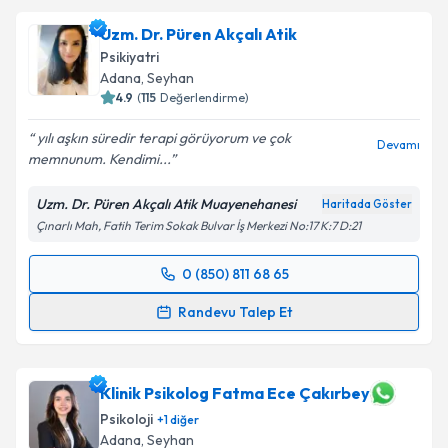
Uzm. Dr. Püren Akçalı Atik
Psikiyatri
Adana
, Seyhan
4.9
(
115
Değerlendirme)
yılı aşkın süredir terapi görüyorum ve çok
Devamı
memnunum. Kendimi...
Uzm. Dr. Püren Akçalı Atik Muayenehanesi
Haritada Göster
Çınarlı Mah, Fatih Terim Sokak Bulvar İş Merkezi No:17 K:7 D:21
0 (850) 811 68 65
Randevu Takvimi Talebi
Randevu Talep Et
Uzm. Dr. Püren Akçalı Atik
için randevu takvimi
talebi oluşturun. Size bu uzmandan randevu almanız
için bir takvim hazırlandığında e-posta ile
Klinik Psikolog Fatma Ece Çakırbey
bilgilendireceğiz.
Psikoloji
+
1
diğer
Adana
, Seyhan