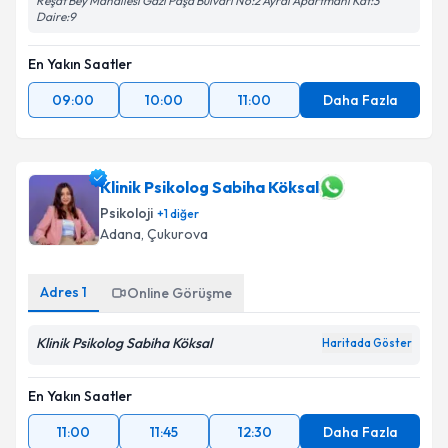
Reşat Bey Mahallesi Gazi Paşa Bulvarı No:2 Ayral Apartmanı Kat:3
Daire:9
En Yakın Saatler
09:00
10:00
11:00
Daha Fazla
Klinik Psikolog Sabiha Köksal
Psikoloji
+
1
diğer
Adana
, Çukurova
Adres
1
Online Görüşme
Klinik Psikolog Sabiha Köksal
Haritada Göster
En Yakın Saatler
11:00
11:45
12:30
Daha Fazla