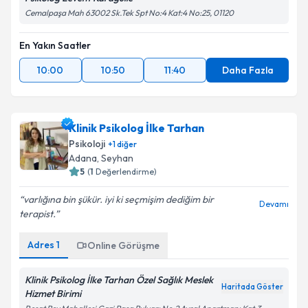
Cemalpaşa Mah 63002 Sk.Tek Spt No:4 Kat:4 No:25, 01120
En Yakın Saatler
10:00
10:50
11:40
Daha Fazla
Klinik Psikolog İlke Tarhan
Psikoloji
+
1
diğer
Adana
, Seyhan
5
(
1
Değerlendirme)
varlığına bin şükür. iyi ki seçmişim dediğim bir
Devamı
terapist.
Adres
1
Online Görüşme
Klinik Psikolog İlke Tarhan Özel Sağlık Meslek
Haritada Göster
Hizmet Birimi