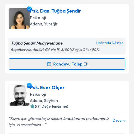
kapsamda işlenmesini kabul ediyorum.
Psk. Meriç Mavi
için randevu takvimi talebi oluşturun.
Psk. Dan. Tuğba Şendir
Size bu uzmandan randevu almanız için bir takvim
Psikoloji
Takvim Talebini Gönder
hazırlandığında e-posta ile bilgilendireceğiz.
Adana
, Yüreğir
E-posta Adresiniz
Tuğba Şendir Muayenehane
Haritada Göster
Reşatbey Mh. Atatürk Cd. No 18, 8/801 (Regus Ofis / 907)
Kişisel verilerimin işlenmesine ilişkin
Aydınlatma
Randevu Talep Et
Randevu Takvimi Talebi
Metni
'ni okudum ve kişisel verilerimin belirtilen
kapsamda işlenmesini kabul ediyorum.
Psk. Dan. Tuğba Şendir
için randevu takvimi talebi
Psk. Eser Ölçer
oluşturun. Size bu uzmandan randevu almanız için bir
Takvim Talebini Gönder
Psikoloji
takvim hazırlandığında e-posta ile bilgilendireceğiz.
Adana
, Seyhan
5
(
1
Değerlendirme)
E-posta Adresiniz
Kızım için gitmekteyiz dikkat /odaklanma problemimiz
Devamı
için .ci seansimiza...