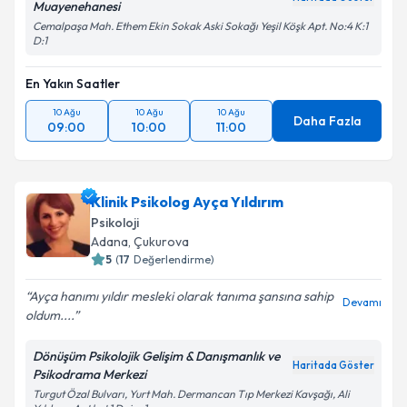
Muayenehanesi
Cemalpaşa Mah. Ethem Ekin Sokak Aski Sokağı Yeşil Köşk Apt. No:4 K:1
D:1
En Yakın Saatler
10 Ağu
10 Ağu
10 Ağu
Daha Fazla
09:00
10:00
11:00
Klinik Psikolog Ayça Yıldırım
Psikoloji
Adana
, Çukurova
5
(
17
Değerlendirme)
Ayça hanımı yıldır mesleki olarak tanıma şansına sahip
Devamı
oldum....
Dönüşüm Psikolojik Gelişim & Danışmanlık ve
Haritada Göster
Psikodrama Merkezi
Turgut Özal Bulvarı, Yurt Mah. Dermancan Tıp Merkezi Kavşağı, Ali