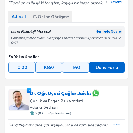
Devamı
Eda hanım ile iyi ki tanıştım, kaygılı bir insan olarak...
Adres
1
Online Görüşme
Lena Psikoloji Merkezi
Haritada Göster
Cemalpaşa Mahallesi . Gazipaşa Bulvarı Sabancı Apartmanı No: 55 K: 6
D: 17
En Yakın Saatler
10:00
10:50
11:40
Daha Fazla
Dr. Öğr. Üyesi Çağlar Jaicks
Çocuk ve Ergen Psikiyatristi
Adana
, Seyhan
5
(
87
Değerlendirme)
Devamı
ılk gittiğimiz halde çok ilgiliydi. yine devam edeceğim.