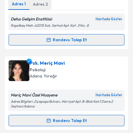
E-posta Adresiniz
Adres
1
Adres
2
Deha Gelişim Enstitüsü
Haritada Göster
Reşatbey Mah. 62015 Sok. Serhat Apt. Kat : 3 No : 8
Kişisel verilerimin işlenmesine ilişkin
Aydınlatma
Metni
'ni okudum ve kişisel verilerimin belirtilen
Randevu Talep Et
Randevu Takvimi Talebi
kapsamda işlenmesini kabul ediyorum.
Takvim Talebini Gönder
Uzm. Psk. Nida Özşahin Terkuran
için randevu
Psk. Meriç Mavi
takvimi talebi oluşturun. Size bu uzmandan randevu
Psikoloji
almanız için bir takvim hazırlandığında e-posta ile
Adana
, Yüreğir
bilgilendireceğiz.
E-posta Adresiniz
Meriç Mavi Özel Muayene
Haritada Göster
Adres Bilgileri: Ziyapaşa Bulvarı, Hürriyet Apt. B-Blok Kat:1 Daire:2
Seyhan/Adana
Randevu Talep Et
Kişisel verilerimin işlenmesine ilişkin
Aydınlatma
Randevu Takvimi Talebi
Metni
'ni okudum ve kişisel verilerimin belirtilen