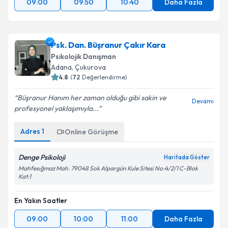
09:00
09:50
10:40
Daha Fazla
Psk. Dan. Büşranur Çakır Kara
Psikolojik Danışman
Adana
, Çukurova
4.8
(
72
Değerlendirme)
Büşranur Hanım her zaman olduğu gibi sakin ve
Devamı
profesyonel yaklaşımıyla...
Adres
1
Online Görüşme
Denge Psikoloji
Haritada Göster
Mahfesığmaz Mah. 79048 Sok Alpargün Kule Sitesi No:4/2/1 C-Blok
Kat:1
En Yakın Saatler
09:00
10:00
11:00
Daha Fazla