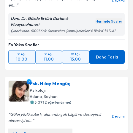
Devamı
en...
Kişisel verilerimin işlenmesine ilişkin
Aydınlatma
Uzm. Dr. Gözde Ertürk Durlanık
Metni
'ni okudum ve kişisel verilerimin belirtilen
Haritada Göster
Muayenehanesi
kapsamda işlenmesini kabul ediyorum.
Çınarlı Mah. 61027 Sok. Sunar Nuri Çomu İş Merkezi B Blok K:10 D:61
En Yakın Saatler
Takvim Talebini Gönder
10 Ağu
10 Ağu
10 Ağu
Daha Fazla
10:00
11:00
15:00
Psk. Nilay Mengüç
Psikoloji
Adana
, Seyhan
5
(
171
Değerlendirme)
Güleryüzlü sabırlı, alanında çok bilgili ve deneyimli
Devamı
olması iyi ki...