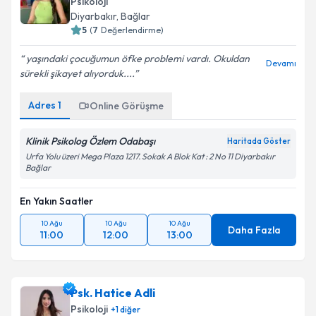
Psikoloji
Diyarbakır
, Bağlar
5
(
7
Değerlendirme)
yaşındaki çocuğumun öfke problemi vardı. Okuldan
Devamı
sürekli şikayet alıyorduk....
Adres
1
Online Görüşme
Klinik Psikolog Özlem Odabaşı
Haritada Göster
Urfa Yolu üzeri Mega Plaza 1217. Sokak A Blok Kat : 2 No 11 Diyarbakır
Bağlar
En Yakın Saatler
10 Ağu
10 Ağu
10 Ağu
Daha Fazla
11:00
12:00
13:00
Psk. Hatice Adli
Psikoloji
+
1
diğer