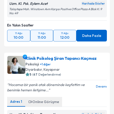
Uzm. Kl. Psk. Eylem Acet
Haritada Göster
Talaytepe Mah. Winstown Avm Karşısı Positive Office Plaza A Blok K: 9
No: 49
En Yakın Saatler
11 Ağu
11 Ağu
11 Ağu
Daha Fazla
10:00
11:00
12:00
Klinik Psikolog Şiran Tapancı Kaçmaz
Psikoloji
+
1
diğer
Diyarbakır
, Kayapınar
5
(
67
Değerlendirme)
Hocamızı bir panik atak döneminde keşfettim ve
Devamı
benimle hemen iletişime...
Adres
1
Online Görüşme