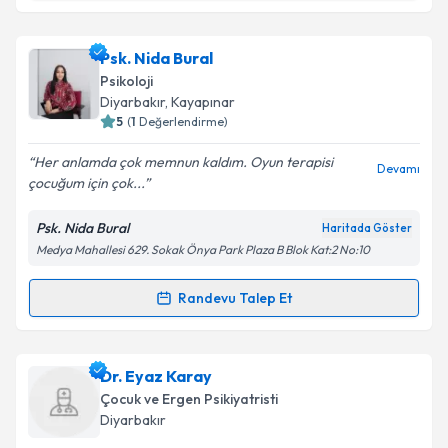
Takvim Talebini Gönder
Klinik Psikolog Cemre Hazal Çevik
için randevu
Psk. Nida Bural
takvimi talebi oluşturun. Size bu uzmandan randevu
Psikoloji
almanız için bir takvim hazırlandığında e-posta ile
Diyarbakır
, Kayapınar
bilgilendireceğiz.
5
(
1
Değerlendirme)
E-posta Adresiniz
Her anlamda çok memnun kaldım. Oyun terapisi
Devamı
çocuğum için çok...
Psk. Nida Bural
Haritada Göster
Medya Mahallesi 629. Sokak Önya Park Plaza B Blok Kat:2 No:10
Kişisel verilerimin işlenmesine ilişkin
Aydınlatma
Metni
'ni okudum ve kişisel verilerimin belirtilen
kapsamda işlenmesini kabul ediyorum.
Randevu Talep Et
Randevu Takvimi Talebi
Takvim Talebini Gönder
Psk. Nida Bural
için randevu takvimi talebi oluşturun.
Dr. Eyaz Karay
Size bu uzmandan randevu almanız için bir takvim
Çocuk ve Ergen Psikiyatristi
hazırlandığında e-posta ile bilgilendireceğiz.
Diyarbakır