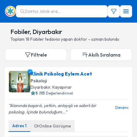
Doktor, klinik ara...
Fobiler, Diyarbakır
Toplam
18
Fobiler
tedavisi yapan doktor - uzman bulundu
Filtrele
Akıllı Sıralama
Klinik Psikolog Eylem Acet
Psikoloji
Diyarbakır
, Kayapınar
5
(
113
Değerlendirme)
Alanında başarılı, yetkin, anlayışlı ve sabırlı bir
Devamı
psikolog. İçinde bulunduğum...
Adres
1
Online Görüşme