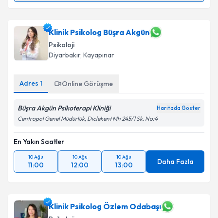
Dr. Azad Günderci
için randevu takvimi talebi
oluşturun. Size bu uzmandan randevu almanız için bir
takvim hazırlandığında e-posta ile bilgilendireceğiz.
Klinik Psikolog Büşra Akgün
Psikoloji
E-posta Adresiniz
Diyarbakır
, Kayapınar
Adres
1
Online Görüşme
Kişisel verilerimin işlenmesine ilişkin
Aydınlatma
Büşra Akgün Psikoterapi Kliniği
Metni
'ni okudum ve kişisel verilerimin belirtilen
Haritada Göster
kapsamda işlenmesini kabul ediyorum.
Centropol Genel Müdürlük, Diclekent Mh 245/1 Sk. No:4
En Yakın Saatler
Takvim Talebini Gönder
10 Ağu
10 Ağu
10 Ağu
Daha Fazla
11:00
12:00
13:00
Klinik Psikolog Özlem Odabaşı