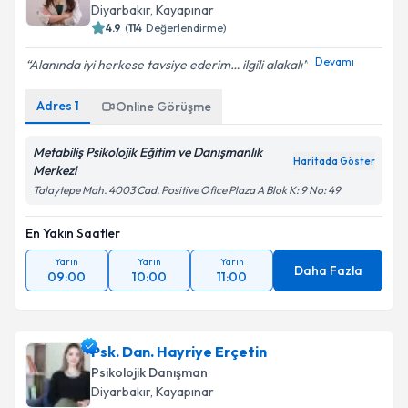
Diyarbakır
, Kayapınar
4.9
(
114
Değerlendirme)
Devamı
Alanında iyi herkese tavsiye ederim… ilgili alakalı
Adres
1
Online Görüşme
Metabiliş Psikolojik Eğitim ve Danışmanlık
Haritada Göster
Merkezi
Talaytepe Mah. 4003 Cad. Positive Ofice Plaza A Blok K: 9 No: 49
En Yakın Saatler
Yarın
Yarın
Yarın
Daha Fazla
09:00
10:00
11:00
Psk. Dan. Hayriye Erçetin
Psikolojik Danışman
Diyarbakır
, Kayapınar