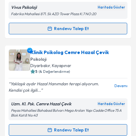
E-posta Adresiniz
Vivus Psikoloji
Haritada Göster
Fabrika Mahallesi 871. Sk AZD Tower Plaza K:7 NO:20
Randevu Talep Et
Randevu Takvimi Talebi
Kişisel verilerimin işlenmesine ilişkin
Aydınlatma
Metni
'ni okudum ve kişisel verilerimin belirtilen
kapsamda işlenmesini kabul ediyorum.
Psk. Dan. Fatma YÜCEL TEMİZKAN
için randevu
Klinik Psikolog Cemre Hazal Çevik
takvimi talebi oluşturun. Size bu uzmandan randevu
Psikoloji
almanız için bir takvim hazırlandığında e-posta ile
Takvim Talebini Gönder
Diyarbakır
, Kayapınar
bilgilendireceğiz.
5
(
4
Değerlendirme)
E-posta Adresiniz
Yaklaşık aydır Hazal Hanımdan terapi alıyorum.
Devamı
Kendisi çok ilgili...
Uzm. Kl. Psk. Cemre Hazal Çevik
Haritada Göster
Peyas Mahallesi Bahabad Bulvarı Mega Arslan Yapı Cadde Office 75 A
Kişisel verilerimin işlenmesine ilişkin
Aydınlatma
Blok Kat:8 No:43
Metni
'ni okudum ve kişisel verilerimin belirtilen
kapsamda işlenmesini kabul ediyorum.
Randevu Talep Et
Randevu Takvimi Talebi