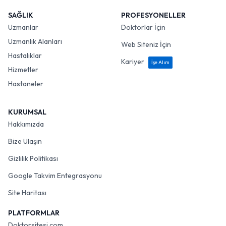
SAĞLIK
PROFESYONELLER
Uzmanlar
Doktorlar İçin
Uzmanlık Alanları
Web Siteniz İçin
Hastalıklar
Kariyer
İşe Alım
Hizmetler
Hastaneler
KURUMSAL
Hakkımızda
Bize Ulaşın
Gizlilik Politikası
Google Takvim Entegrasyonu
Site Haritası
PLATFORMLAR
Doktorsitesi.com