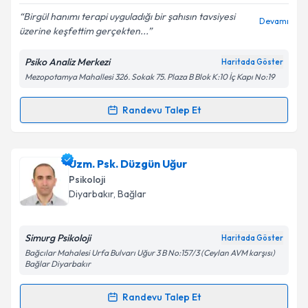
Birgül hanımı terapi uyguladığı bir şahısın tavsiyesi
Devamı
üzerine keşfettim gerçekten...
Psiko Analiz Merkezi
Haritada Göster
Kişisel verilerimin işlenmesine ilişkin
Aydınlatma
Mezopotamya Mahallesi 326. Sokak 75. Plaza B Blok K:10 İç Kapı No:19
Metni
'ni okudum ve kişisel verilerimin belirtilen
kapsamda işlenmesini kabul ediyorum.
Randevu Talep Et
Randevu Takvimi Talebi
Takvim Talebini Gönder
Aile Danışmanı Birgül Bozkaya
için randevu takvimi
Uzm. Psk. Düzgün Uğur
talebi oluşturun. Size bu uzmandan randevu almanız
Psikoloji
için bir takvim hazırlandığında e-posta ile
Diyarbakır
, Bağlar
bilgilendireceğiz.
E-posta Adresiniz
Simurg Psikoloji
Haritada Göster
Bağcılar Mahalesi Urfa Bulvarı Uğur 3 B No:157/3 (Ceylan AVM karşısı)
Bağlar Diyarbakır
Randevu Talep Et
Kişisel verilerimin işlenmesine ilişkin
Aydınlatma
Randevu Takvimi Talebi