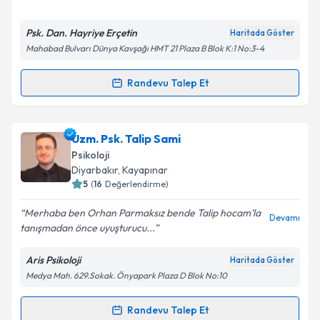
Psk. Dan. Hayriye Erçetin
Haritada Göster
Mahabad Bulvarı Dünya Kavşağı HMT 21 Plaza B Blok K:1 No:3-4
Randevu Talep Et
Randevu Takvimi Talebi
Psk. Dan. Hayriye Erçetin
için randevu takvimi talebi
Uzm. Psk. Talip Sami
oluşturun. Size bu uzmandan randevu almanız için bir
Psikoloji
takvim hazırlandığında e-posta ile bilgilendireceğiz.
Diyarbakır
, Kayapınar
5
(
16
Değerlendirme)
E-posta Adresiniz
Merhaba ben Orhan Parmaksız bende Talip hocam’la
Devamı
tanışmadan önce uyuşturucu...
Aris Psikoloji
Haritada Göster
Kişisel verilerimin işlenmesine ilişkin
Aydınlatma
Medya Mah. 629.Sokak. Önyapark Plaza D Blok No:10
Metni
'ni okudum ve kişisel verilerimin belirtilen
kapsamda işlenmesini kabul ediyorum.
Randevu Talep Et
Randevu Takvimi Talebi