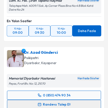
Uzm. Kl. Psk. Şiran Tapancı Kaçmaz
Haritada Göster
Talaytepe Mah. 4009/1 Sok. Ay Corner Plaza Bina No:4 B Blok Kat:6
Daire No:24
En Yakın Saatler
10 Ağu
10 Ağu
10 Ağu
Daha Fazla
09:00
09:30
10:00
Dr. Azad Günderci
Psikiyatri
Diyarbakır
, Kayapınar
Memorial Diyarbakır Hastanesi
Haritada Göster
Peyas, Fırat Blv. No: 12, 21070
0 (850) 474 90 34
Randevu Takvimi Talebi
Randevu Talep Et