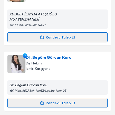
bilgilendireceğiz.
E-posta Adresiniz
KUDRET İLAYDA ATEŞOĞLU
MUAYENEHANESİ
Tuna Mah. 1690 Sok. No:77
Kişisel verilerimin işlenmesine ilişkin
Aydınlatma
Randevu Talep Et
Randevu Takvimi Talebi
Metni
'ni okudum ve kişisel verilerimin belirtilen
kapsamda işlenmesini kabul ediyorum.
Dt. İlayda Ateşoğlu
için randevu takvimi talebi
Dt. Begüm Gürcan Koru
oluşturun. Size bu uzmandan randevu almanız için bir
Takvim Talebini Gönder
Diş Hekimi
takvim hazırlandığında e-posta ile bilgilendireceğiz.
İzmir
, Karşıyaka
E-posta Adresiniz
Dt. Begüm Gürcan Koru
Yalı Mah. 6523.Sok. No:32A İç Kapı No:405
Kişisel verilerimin işlenmesine ilişkin
Aydınlatma
Randevu Talep Et
Randevu Takvimi Talebi
Metni
'ni okudum ve kişisel verilerimin belirtilen
kapsamda işlenmesini kabul ediyorum.