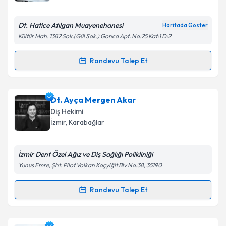
E-posta Adresiniz
Dt. Hatice Atılgan Muayenehanesi
Haritada Göster
Kültür Mah. 1382 Sok.(Gül Sok.) Gonca Apt. No:25 Kat:1 D:2
Kişisel verilerimin işlenmesine ilişkin
Aydınlatma
Randevu Talep Et
Randevu Takvimi Talebi
Metni
'ni okudum ve kişisel verilerimin belirtilen
kapsamda işlenmesini kabul ediyorum.
Dt. Hatice Atılgan
için randevu takvimi talebi
Dt. Ayça Mergen Akar
oluşturun. Size bu uzmandan randevu almanız için bir
Takvim Talebini Gönder
Diş Hekimi
takvim hazırlandığında e-posta ile bilgilendireceğiz.
İzmir
, Karabağlar
E-posta Adresiniz
İzmir Dent Özel Ağız ve Diş Sağlığı Polikliniği
Yunus Emre, Şht. Pilot Volkan Koçyiğit Blv No:38, 35190
Kişisel verilerimin işlenmesine ilişkin
Aydınlatma
Randevu Talep Et
Randevu Takvimi Talebi
Metni
'ni okudum ve kişisel verilerimin belirtilen
kapsamda işlenmesini kabul ediyorum.