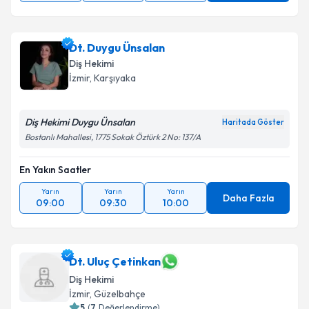
Dt. Duygu Ünsalan
Diş Hekimi
İzmir
, Karşıyaka
Diş Hekimi Duygu Ünsalan
Haritada Göster
Bostanlı Mahallesi, 1775 Sokak Öztürk 2 No: 137/A
En Yakın Saatler
Yarın
Yarın
Yarın
Daha Fazla
09:00
09:30
10:00
Dt. Uluç Çetinkan
Diş Hekimi
İzmir
, Güzelbahçe
5
(
7
Değerlendirme)