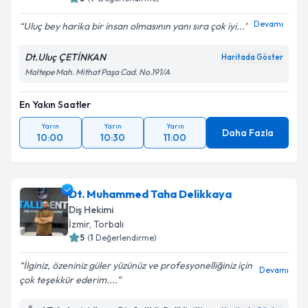
Devamı
Uluç bey harika bir insan olmasının yanı sıra çok iyi...
Dt.Uluç ÇETİNKAN
Haritada Göster
Maltepe Mah. Mithat Paşa Cad. No.191/A
En Yakın Saatler
Yarın
Yarın
Yarın
Daha Fazla
10:00
10:30
11:00
Dt. Muhammed Taha Delikkaya
Diş Hekimi
İzmir
, Torbalı
5
(
1
Değerlendirme)
İlginiz, özeniniz güler yüzünüz ve profesyonelliğiniz için
Devamı
çok teşekkür ederim....