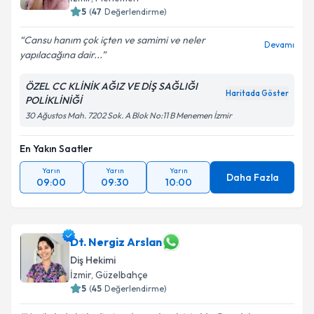
5
(
47
Değerlendirme)
Cansu hanım çok içten ve samimi ve neler
Devamı
yapılacağına dair...
ÖZEL CC KLİNİK AĞIZ VE DİŞ SAĞLIĞI
Haritada Göster
POLİKLİNİĞİ
30 Ağustos Mah. 7202 Sok. A Blok No:11 B Menemen İzmir
En Yakın Saatler
Yarın
Yarın
Yarın
Daha Fazla
09:00
09:30
10:00
Dt. Nergiz Arslan
Diş Hekimi
İzmir
, Güzelbahçe
5
(
45
Değerlendirme)