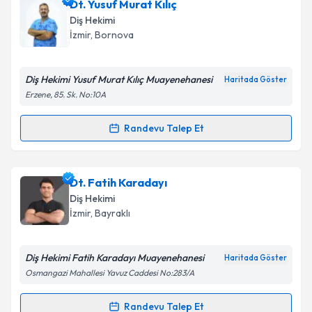
Dt. Ayça Mergen Akar
için randevu takvimi talebi
Dt. Yusuf Murat Kılıç
oluşturun. Size bu uzmandan randevu almanız için bir
Takvim Talebini Gönder
Diş Hekimi
takvim hazırlandığında e-posta ile bilgilendireceğiz.
İzmir
, Bornova
E-posta Adresiniz
Diş Hekimi Yusuf Murat Kılıç Muayenehanesi
Haritada Göster
Erzene, 85. Sk. No:10A
Kişisel verilerimin işlenmesine ilişkin
Aydınlatma
Randevu Talep Et
Randevu Takvimi Talebi
Metni
'ni okudum ve kişisel verilerimin belirtilen
kapsamda işlenmesini kabul ediyorum.
Dt. Yusuf Murat Kılıç
için randevu takvimi talebi
Dt. Fatih Karadayı
oluşturun. Size bu uzmandan randevu almanız için bir
Takvim Talebini Gönder
Diş Hekimi
takvim hazırlandığında e-posta ile bilgilendireceğiz.
İzmir
, Bayraklı
E-posta Adresiniz
Diş Hekimi Fatih Karadayı Muayenehanesi
Haritada Göster
Osmangazi Mahallesi Yavuz Caddesi No:283/A
Kişisel verilerimin işlenmesine ilişkin
Aydınlatma
Randevu Talep Et