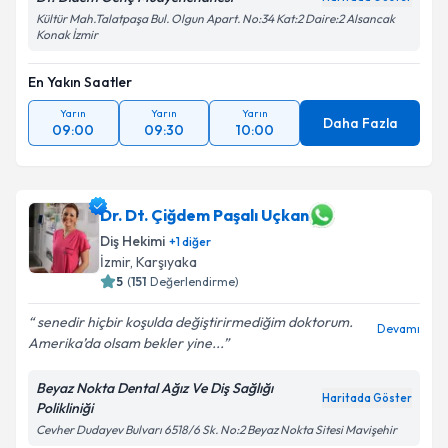
Kültür Mah.Talatpaşa Bul. Olgun Apart. No:34 Kat:2 Daire:2 Alsancak
Konak İzmir
En Yakın Saatler
Yarın
Yarın
Yarın
Daha Fazla
09:00
09:30
10:00
Dr. Dt. Çiğdem Paşalı Uçkan
Diş Hekimi
+
1
diğer
İzmir
, Karşıyaka
5
(
151
Değerlendirme)
senedir hiçbir koşulda değiştirirmediğim doktorum.
Devamı
Amerika’da olsam bekler yine...
Beyaz Nokta Dental Ağız Ve Diş Sağlığı
Haritada Göster
Polikliniği
Cevher Dudayev Bulvarı 6518/6 Sk. No:2 Beyaz Nokta Sitesi Mavişehir