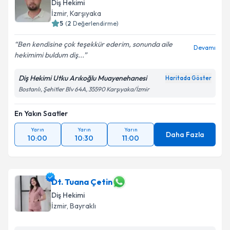
Diş Hekimi
İzmir
, Karşıyaka
5
(
2
Değerlendirme)
Ben kendisine çok teşekkür ederim, sonunda aile
Devamı
hekimimi buldum diş...
Diş Hekimi Utku Arıkoğlu Muayenehanesi
Haritada Göster
Bostanlı, Şehitler Blv 64A, 35590 Karşıyaka/İzmir
En Yakın Saatler
Yarın
Yarın
Yarın
Daha Fazla
10:00
10:30
11:00
Dt. Tuana Çetin
Diş Hekimi
İzmir
, Bayraklı