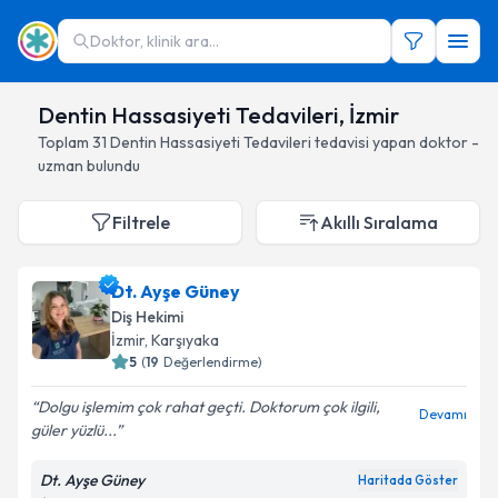
Doktor, klinik ara...
Dentin Hassasiyeti Tedavileri, İzmir
Toplam
31
Dentin Hassasiyeti Tedavileri
tedavisi yapan doktor -
uzman bulundu
Filtrele
Akıllı Sıralama
Dt. Ayşe Güney
Diş Hekimi
İzmir
, Karşıyaka
5
(
19
Değerlendirme)
Dolgu işlemim çok rahat geçti. Doktorum çok ilgili,
Devamı
güler yüzlü...
Dt. Ayşe Güney
Haritada Göster