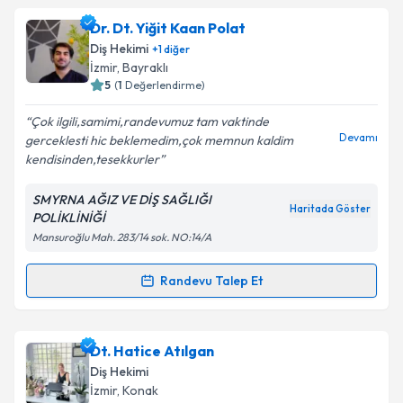
Dt. Begüm Gürcan Koru
için randevu takvimi talebi
Dr. Dt. Yiğit Kaan Polat
oluşturun. Size bu uzmandan randevu almanız için bir
Takvim Talebini Gönder
Diş Hekimi
+
1
diğer
takvim hazırlandığında e-posta ile bilgilendireceğiz.
İzmir
, Bayraklı
5
(
1
Değerlendirme)
E-posta Adresiniz
Çok ilgili,samimi,randevumuz tam vaktinde
Devamı
gerceklesti hic beklemedim,çok memnun kaldim
kendisinden,tesekkurler
Kişisel verilerimin işlenmesine ilişkin
Aydınlatma
SMYRNA AĞIZ VE DİŞ SAĞLIĞI
Metni
'ni okudum ve kişisel verilerimin belirtilen
Haritada Göster
POLİKLİNİĞİ
kapsamda işlenmesini kabul ediyorum.
Mansuroğlu Mah. 283/14 sok. NO:14/A
Takvim Talebini Gönder
Randevu Talep Et
Randevu Takvimi Talebi
Dr. Dt. Yiğit Kaan Polat
için randevu takvimi talebi
Dt. Hatice Atılgan
oluşturun. Size bu uzmandan randevu almanız için bir
Diş Hekimi
takvim hazırlandığında e-posta ile bilgilendireceğiz.
İzmir
, Konak