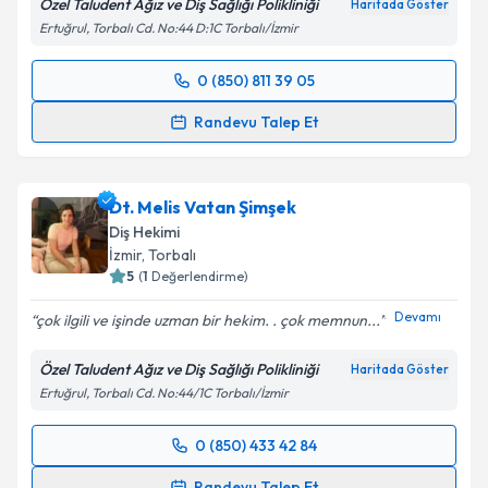
Özel Taludent Ağız ve Diş Sağlığı Polikliniği
Haritada Göster
Ertuğrul, Torbalı Cd. No:44 D:1C Torbalı/İzmir
0 (850) 811 39 05
Randevu Takvimi Talebi
Randevu Talep Et
Dt. Muhammed Taha Delikkaya
için randevu
takvimi talebi oluşturun. Size bu uzmandan randevu
Dt. Melis Vatan Şimşek
almanız için bir takvim hazırlandığında e-posta ile
bilgilendireceğiz.
Diş Hekimi
İzmir
, Torbalı
E-posta Adresiniz
5
(
1
Değerlendirme)
Devamı
çok ilgili ve işinde uzman bir hekim. . çok memnun...
Özel Taludent Ağız ve Diş Sağlığı Polikliniği
Haritada Göster
Kişisel verilerimin işlenmesine ilişkin
Aydınlatma
Ertuğrul, Torbalı Cd. No:44/1C Torbalı/İzmir
Metni
'ni okudum ve kişisel verilerimin belirtilen
kapsamda işlenmesini kabul ediyorum.
0 (850) 433 42 84
Randevu Takvimi Talebi
Randevu Talep Et