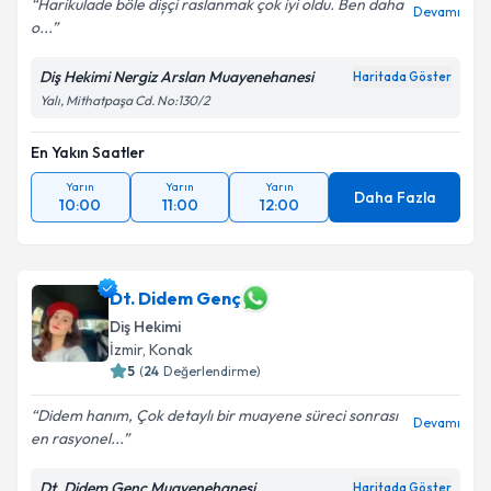
Harikulade böle dișçi raslanmak çok iyi oldu. Ben daha
Devamı
o...
Diş Hekimi Nergiz Arslan Muayenehanesi
Haritada Göster
Yalı, Mithatpaşa Cd. No:130/2
En Yakın Saatler
Yarın
Yarın
Yarın
Daha Fazla
10:00
11:00
12:00
Dt. Didem Genç
Diş Hekimi
İzmir
, Konak
5
(
24
Değerlendirme)
Didem hanım, Çok detaylı bir muayene süreci sonrası
Devamı
en rasyonel...
Dt. Didem Genç Muayenehanesi
Haritada Göster