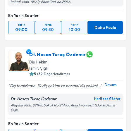
İmbatlı Mah. Ali Alp Böke Cad. no 286 A
En Yakın Saatler
Yarın
Yarın
Yarın
Daha Fazla
09:00
09:30
10:00
Dt. Hasan Turaç Özdemir
Diş Hekimi
İzmir
, Çiğli
5
(
39
Değerlendirme)
Devamı
Diş temizleme. lik diş çekimi ve normal diş çekimi...
Dt. Hasan Turaç Özdemir
Haritada Göster
Ataşehir Mah. 8211/8. Sokak No:21 Ataç Apartmanı Kat:1 Daire:3 İzmir
Çiğli
En Yakın Saatler