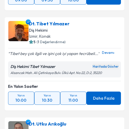
09:00
09:30
10:00
Dt. Tibet Yılmazer
Diş Hekimi
İzmir
, Konak
5
(
1
Değerlendirme)
Devamı
Tibet bey çok ilgili ve işini çok iyi yapan tecrübeli...
Diş Hekimi Tibet Yılmazer
Haritada Göster
Alsancak Mah. Ali Çetinkaya Bulv. Ülkü Apt. No:22, D:2, 35220
En Yakın Saatler
Yarın
Yarın
Yarın
Daha Fazla
10:00
10:30
11:00
Dt. Utku Arıkoğlu