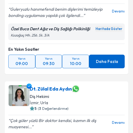
Guleryuzlu hanımefendi benim dişlerimi temizleyip
Devamı
bonding uygulaması yapıldı çok ilgilendi...
Özel Buca Dent Ağız ve Diş Sağlığı Polikinliği
Haritada Göster
Kozağaç Mh. 256. Sk. 3/A
En Yakın Saatler
Yarın
Yarın
Yarın
Daha Fazla
09:00
09:30
10:00
Dt. Zülal Eda Aydın
Diş Hekimi
İzmir
, Urla
5
(
3
Değerlendirme)
Çok güler yüzlü Bir doktor kendisi, kızımın ilk diş
Devamı
muayenesi...