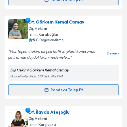
Takvim Talebini Gönder
Dt. Melis Vatan Şimşek
için randevu takvimi talebi
oluşturun. Size bu uzmandan randevu almanız için bir
Dt. Görkem Kemal Osmay
takvim hazırlandığında e-posta ile bilgilendireceğiz.
Diş Hekimi
E-posta Adresiniz
İzmir
, Karabağlar
5
(
1
Değerlendirme)
Muhteşem hekim eli çok hafif implant konusunda
Devamı
çevremde duyduklarım nedeniyle...
Kişisel verilerimin işlenmesine ilişkin
Aydınlatma
Metni
'ni okudum ve kişisel verilerimin belirtilen
Diş Hekimi Görkem Kemal Osmay
kapsamda işlenmesini kabul ediyorum.
Bahçelievler Mah. 510. Sok. No:27/A
Takvim Talebini Gönder
Randevu Talep Et
Randevu Takvimi Talebi
Dt. Görkem Kemal Osmay
için randevu takvimi
Dt. İlayda Ateşoğlu
talebi oluşturun. Size bu uzmandan randevu almanız
Diş Hekimi
için bir takvim hazırlandığında e-posta ile
İzmir
, Karşıyaka