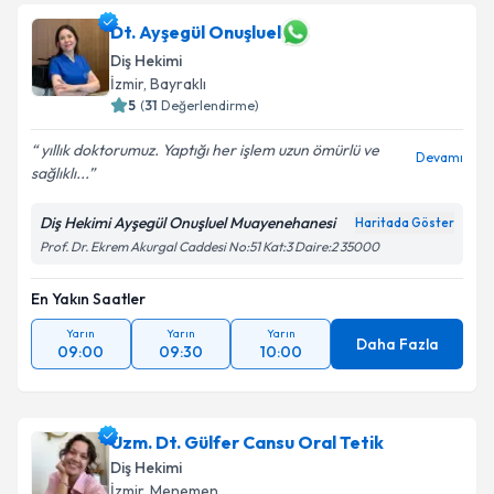
Dt. Ayşegül Onuşluel
Diş Hekimi
İzmir
, Bayraklı
5
(
31
Değerlendirme)
yıllık doktorumuz. Yaptığı her işlem uzun ömürlü ve
Devamı
sağlıklı...
Diş Hekimi Ayşegül Onuşluel Muayenehanesi
Haritada Göster
Prof. Dr. Ekrem Akurgal Caddesi No:51 Kat:3 Daire:2 35000
En Yakın Saatler
Yarın
Yarın
Yarın
Daha Fazla
09:00
09:30
10:00
Uzm. Dt. Gülfer Cansu Oral Tetik
Diş Hekimi
İzmir
, Menemen