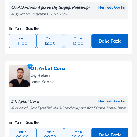
Özel Denteda Ağız ve Diş Sağlığı Polikliniği
Haritada Göster
Kuşçular MH. Kuşçular CD. No:75/3
En Yakın Saatler
Yarın
Yarın
Yarın
Daha Fazla
11:00
12:00
13:00
Dt. Aykut Cura
Diş Hekimi
İzmir
, Konak
Dt. Aykut Cura
Haritada Göster
Kültür Mah. Şair Eşref Bul. No:3 Özerdim Apart. Kat:3 Daire: Konak İzmir
En Yakın Saatler
Yarın
Yarın
Yarın
Daha Fazla