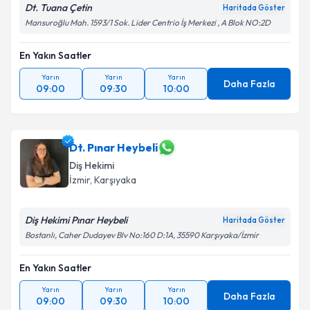
Dt. Tuana Çetin
Haritada Göster
Mansuroğlu Mah. 1593/1 Sok. Lider Centrio İş Merkezi , A Blok NO:2D
En Yakın Saatler
Yarın
Yarın
Yarın
Daha Fazla
09:00
09:30
10:00
Dt. Pınar Heybeli
Diş Hekimi
İzmir
, Karşıyaka
Diş Hekimi Pınar Heybeli
Haritada Göster
Bostanlı, Caher Dudayev Blv No:160 D:1A, 35590 Karşıyaka/İzmir
En Yakın Saatler
Yarın
Yarın
Yarın
Daha Fazla
09:00
09:30
10:00