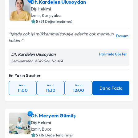
Dt. Kardelen Ulusoydan
Diş Hekimi
İzmir
, Karşıyaka
5
(
51
Değerlendirme)
İşinde çok iyi mükkemmel tavsiye ederim çok memnun
Devamı
kaldım
Dt. Kardelen Ulusoydan
Haritada Göster
Şemikler Mah. 6249 Sok. No:4/A
En Yakın Saatler
Yarın
Yarın
Yarın
Daha Fazla
11:00
11:30
12:00
Dt. Meryem Gümüş
Diş Hekimi
İzmir
, Buca
5
(
16
Değerlendirme)