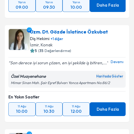
Yarın
Yarın
Yarın
Daha Fazla
09:00
09:30
10:00
Uzm. Dt. Gözde İslatince Özkubat
Diş Hekimi
+
1
diğer
İzmir
, Konak
5
(
35
Değerlendirme)
Devamı
Son derece iyi sorun çözen, en iyi şekilde iş bitiren,...
Özel Muayenehane
Haritada Göster
Mimar Sinan Mah. Şair Eşref Bulvarı Yonca Apartmanı No:86/2
En Yakın Saatler
11 Ağu
11 Ağu
11 Ağu
Daha Fazla
10:00
10:30
12:00