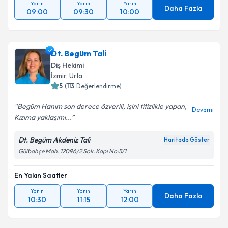
Yarın
Yarın
Yarın
Daha Fazla
09:00
09:30
10:00
Dt. Begüm Tali
Diş Hekimi
İzmir
, Urla
5
(
113
Değerlendirme)
Begüm Hanım son derece özverili, işini titizlikle yapan,
Devamı
Kızıma yaklaşımı...
Dt. Begüm Akdeniz Tali
Haritada Göster
Gülbahçe Mah. 12096/2 Sok. Kapı No:5/1
En Yakın Saatler
Yarın
Yarın
Yarın
Daha Fazla
10:30
11:15
12:00