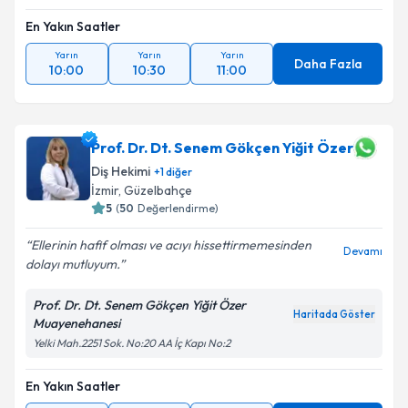
En Yakın Saatler
Yarın
Yarın
Yarın
Daha Fazla
10:00
10:30
11:00
Prof. Dr. Dt. Senem Gökçen Yiğit Özer
Diş Hekimi
+
1
diğer
İzmir
, Güzelbahçe
5
(
50
Değerlendirme)
Ellerinin hafif olması ve acıyı hissettirmemesinden
Devamı
dolayı mutluyum.
Prof. Dr. Dt. Senem Gökçen Yiğit Özer
Haritada Göster
Muayenehanesi
Yelki Mah.2251 Sok. No:20 AA İç Kapı No:2
En Yakın Saatler