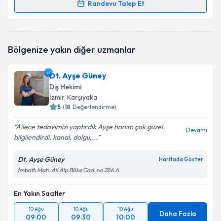
Randevu Talep Et
Takvim Talebini Gönder
Dt. Melis Vatan Şimşek
için randevu takvimi talebi
oluşturun. Size bu uzmandan randevu almanız için bir
takvim hazırlandığında e-posta ile bilgilendireceğiz.
Bölgenize yakın diğer uzmanlar
E-posta Adresiniz
Dt. Ayşe Güney
Diş Hekimi
İzmir
, Karşıyaka
5
(
18
Değerlendirme)
Kişisel verilerimin işlenmesine ilişkin
Aydınlatma
Metni
'ni okudum ve kişisel verilerimin belirtilen
Ailece tedavimizi yaptırdık Ayşe hanım çok güzel
kapsamda işlenmesini kabul ediyorum.
Devamı
bilgilendirdi, kanal, dolgu,...
Dt. Ayşe Güney
Takvim Talebini Gönder
Haritada Göster
İmbatlı Mah. Ali Alp Böke Cad. no 286 A
En Yakın Saatler
10 Ağu
10 Ağu
10 Ağu
Daha Fazla
09:00
09:30
10:00