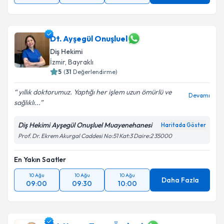
Dt. Ayşegül Onuşluel
Diş Hekimi
İzmir
, Bayraklı
5
(
31
Değerlendirme)
yıllık doktorumuz. Yaptığı her işlem uzun ömürlü ve
Devamı
sağlıklı...
Diş Hekimi Ayşegül Onuşluel Muayenehanesi
Haritada Göster
Prof. Dr. Ekrem Akurgal Caddesi No:51 Kat:3 Daire:2 35000
En Yakın Saatler
10 Ağu
10 Ağu
10 Ağu
Daha Fazla
09:00
09:30
10:00