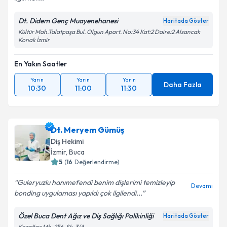
Dt. Didem Genç Muayenehanesi
Haritada Göster
Kültür Mah.Talatpaşa Bul. Olgun Apart. No:34 Kat:2 Daire:2 Alsancak
Konak İzmir
En Yakın Saatler
Yarın
Yarın
Yarın
Daha Fazla
10:30
11:00
11:30
Dt. Meryem Gümüş
Diş Hekimi
İzmir
, Buca
5
(
16
Değerlendirme)
Guleryuzlu hanımefendi benim dişlerimi temizleyip
Devamı
bonding uygulaması yapıldı çok ilgilendi...
Özel Buca Dent Ağız ve Diş Sağlığı Polikinliği
Haritada Göster
Kozağaç Mh. 256. Sk. 3/A