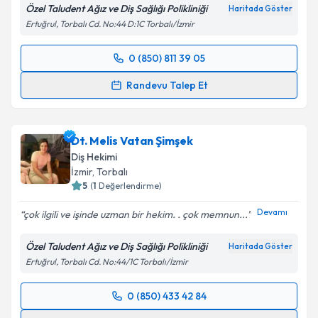
Özel Taludent Ağız ve Diş Sağlığı Polikliniği
Haritada Göster
Ertuğrul, Torbalı Cd. No:44 D:1C Torbalı/İzmir
0 (850) 811 39 05
Randevu Takvimi Talebi
Randevu Talep Et
Dt. Muhammed Taha Delikkaya
için randevu
takvimi talebi oluşturun. Size bu uzmandan randevu
Dt. Melis Vatan Şimşek
almanız için bir takvim hazırlandığında e-posta ile
bilgilendireceğiz.
Diş Hekimi
İzmir
, Torbalı
E-posta Adresiniz
5
(
1
Değerlendirme)
Devamı
çok ilgili ve işinde uzman bir hekim. . çok memnun...
Özel Taludent Ağız ve Diş Sağlığı Polikliniği
Haritada Göster
Kişisel verilerimin işlenmesine ilişkin
Aydınlatma
Ertuğrul, Torbalı Cd. No:44/1C Torbalı/İzmir
Metni
'ni okudum ve kişisel verilerimin belirtilen
kapsamda işlenmesini kabul ediyorum.
0 (850) 433 42 84
Randevu Takvimi Talebi