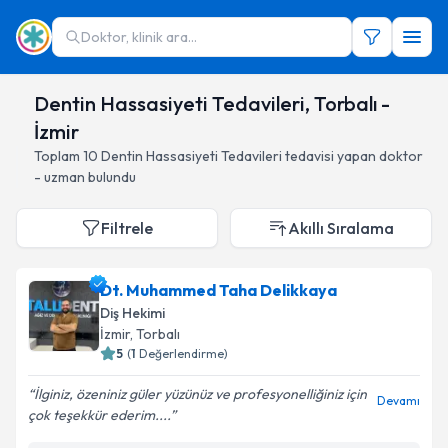
Doktor, klinik ara...
Dentin Hassasiyeti Tedavileri, Torbalı -
İzmir
Toplam
10
Dentin Hassasiyeti Tedavileri
tedavisi yapan doktor
- uzman bulundu
Filtrele
Akıllı Sıralama
Dt. Muhammed Taha Delikkaya
Diş Hekimi
İzmir
, Torbalı
5
(
1
Değerlendirme)
İlginiz, özeniniz güler yüzünüz ve profesyonelliğiniz için
Devamı
çok teşekkür ederim....