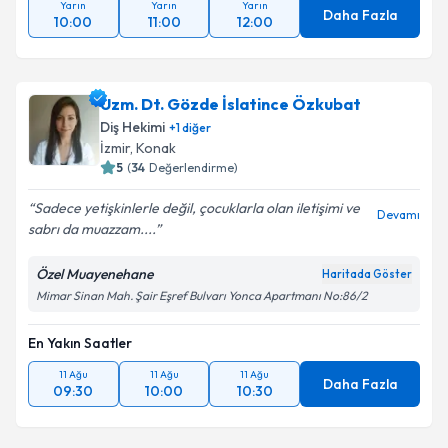
Yarın
Yarın
Yarın
Daha Fazla
10:00
11:00
12:00
Uzm. Dt. Gözde İslatince Özkubat
Diş Hekimi
+
1
diğer
İzmir
, Konak
5
(
34
Değerlendirme)
Sadece yetişkinlerle değil, çocuklarla olan iletişimi ve
Devamı
sabrı da muazzam....
Özel Muayenehane
Haritada Göster
Mimar Sinan Mah. Şair Eşref Bulvarı Yonca Apartmanı No:86/2
En Yakın Saatler
11 Ağu
11 Ağu
11 Ağu
Daha Fazla
09:30
10:00
10:30