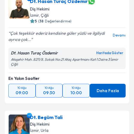
Dt. Hasan Turaç Özdemir
Diş Hekimi
İzmir
, Çiğli
5
(
38
Değerlendirme)
Çok teşekkür ederiz kendisine güler yüzlü ve ilgiliydi
Devamı
ayrıca çok...
Dt. Hasan Turaç Özdemir
Haritada Göster
Ataşehir Mah. 8211/8. Sokak No:21 Ataç Apartmanı Kat:1 Daire:3 İzmir
Çiğli
En Yakın Saatler
10 Ağu
10 Ağu
10 Ağu
Daha Fazla
09:00
09:30
10:00
Dt. Begüm Tali
Diş Hekimi
İzmir
, Urla