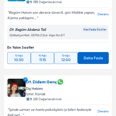
5
(
113
Değerlendirme)
Begüm Hanım son derece özverili, işini titizlikle yapan,
Devamı
Kızıma yaklaşımı...
Dt. Begüm Akdeniz Tali
Haritada Göster
Gülbahçe Mah. 12096/2 Sok. Kapı No:5/1
En Yakın Saatler
10 Ağu
10 Ağu
10 Ağu
Daha Fazla
10:30
11:15
12:00
Dt. Didem Genç
Diş Hekimi
İzmir
, Konak
5
(
23
Değerlendirme)
İşinde uzman ve hasta psikolojisini iyi bilen tedaviyle
Devamı
ilgili net...