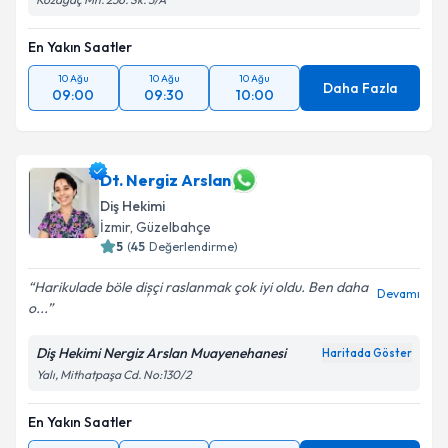
En Yakın Saatler
10 Ağu
10 Ağu
10 Ağu
Daha Fazla
09:00
09:30
10:00
Dt. Nergiz Arslan
Diş Hekimi
İzmir
, Güzelbahçe
5
(
45
Değerlendirme)
Harikulade böle dișçi raslanmak çok iyi oldu. Ben daha
Devamı
o...
Diş Hekimi Nergiz Arslan Muayenehanesi
Haritada Göster
Yalı, Mithatpaşa Cd. No:130/2
En Yakın Saatler