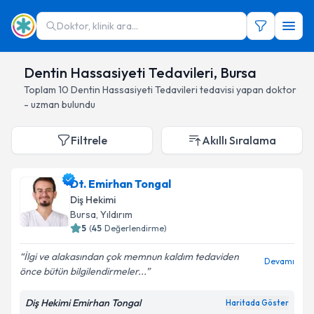
Doktor, klinik ara...
Dentin Hassasiyeti Tedavileri, Bursa
Toplam
10
Dentin Hassasiyeti Tedavileri
tedavisi yapan doktor
- uzman bulundu
Filtrele
Akıllı Sıralama
Dt. Emirhan Tongal
Diş Hekimi
Bursa
, Yıldırım
5
(
45
Değerlendirme)
İlgi ve alakasından çok memnun kaldım tedaviden
Devamı
önce bütün bilgilendirmeler...
Diş Hekimi Emirhan Tongal
Haritada Göster