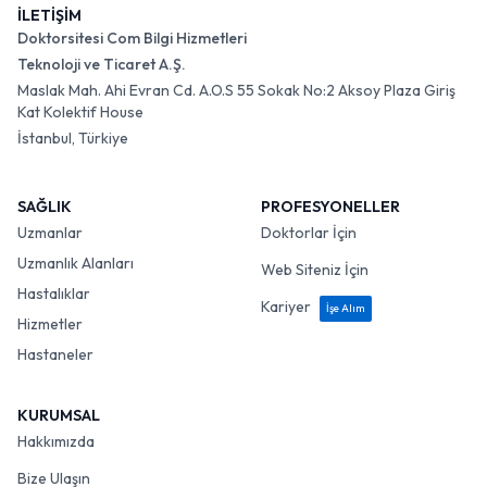
İLETİŞİM
Doktorsitesi Com Bilgi Hizmetleri
Teknoloji ve Ticaret A.Ş.
Maslak Mah. Ahi Evran Cd. A.O.S 55 Sokak No:2 Aksoy Plaza Giriş
Kat Kolektif House
İstanbul, Türkiye
SAĞLIK
PROFESYONELLER
Uzmanlar
Doktorlar İçin
Uzmanlık Alanları
Web Siteniz İçin
Hastalıklar
Kariyer
İşe Alım
Hizmetler
Hastaneler
KURUMSAL
Hakkımızda
Bize Ulaşın