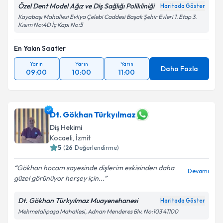
Özel Dent Model Ağız ve Diş Sağlığı Polikliniği
Haritada Göster
Kayabaşı Mahallesi Evliya Çelebi Caddesi Başak Şehir Evleri 1. Etap 3.
Kısım No:4D İç Kapı No:5
En Yakın Saatler
Yarın
Yarın
Yarın
Daha Fazla
09:00
10:00
11:00
Dt. Gökhan Türkyılmaz
Diş Hekimi
Kocaeli
, İzmit
5
(
26
Değerlendirme)
Gökhan hocam sayesinde dişlerim eskisinden daha
Devamı
güzel görünüyor herşey için...
Dt. Gökhan Türkyılmaz Muayenehanesi
Haritada Göster
Mehmetalipaşa Mahallesi, Adnan Menderes Blv. No:103 41100