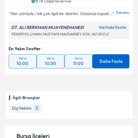
5
(
11
Değerlendirme)
Devamı
Her yönüyle / lük çok ilgili bir doktor. Gözünüz kapalı...
DT. ALİ BERKMAN MUAYENEHANESİ
Haritada Göster
FENERYOLU MAH. MUSTAFA MAZHARBEY SOK. NO 59 D:2
En Yakın Saatler
Yarın
Yarın
Yarın
Daha Fazla
10:00
10:30
11:00
İlgili Branşlar
Diş Hekimi
3
Bursa İlçeleri