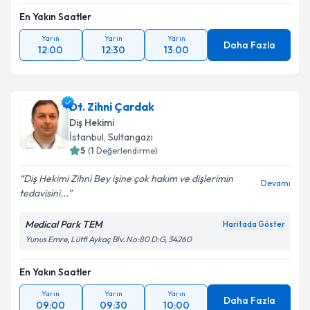
En Yakın Saatler
Yarın
Yarın
Yarın
Daha Fazla
12:00
12:30
13:00
Dt. Zihni Çardak
Diş Hekimi
İstanbul
, Sultangazi
5
(
1
Değerlendirme)
Diş Hekimi Zihni Bey işine çok hakim ve dişlerimin
Devamı
tedavisini...
Medical Park TEM
Haritada Göster
Yunus Emre, Lütfi Aykaç Blv. No:80 D:G, 34260
En Yakın Saatler
Yarın
Yarın
Yarın
Daha Fazla
09:00
09:30
10:00