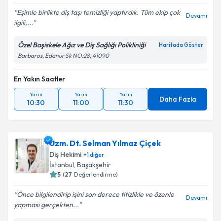
Eşimle birlikte diş taşı temizliği yaptırdık. Tüm ekip çok
Devamı
ilgili,...
Özel Başiskele Ağız ve Diş Sağlığı Polikliniği
Haritada Göster
Barbaros, Edanur Sk NO:28, 41090
En Yakın Saatler
Yarın
Yarın
Yarın
Daha Fazla
10:30
11:00
11:30
Uzm. Dt. Selman Yılmaz Çiçek
Diş Hekimi
+
1
diğer
İstanbul
, Başakşehir
5
(
27
Değerlendirme)
Önce bilgilendirip işini son derece titizlikle ve özenle
Devamı
yapması gerçekten...