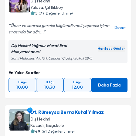
Diş Hekimi
Yalova
, Çiftlikköy
5
(
77
Değerlendirme)
Önce ve sonrası gerekli bilgilendirmeli yapması işlem
Kişisel verilerimin işlenmesine ilişkin
Aydınlatma
Devamı
sırasında bir ağrı...
Metni
'ni okudum ve kişisel verilerimin belirtilen
kapsamda işlenmesini kabul ediyorum.
Diş Hekimi Yağmur Murat Erol
Haritada Göster
Muayenehanesi
Takvim Talebini Gönder
Sahil Mahallesi Atatürk Caddesi Çiçekçi Sokak 28/3
En Yakın Saatler
11 Ağu
11 Ağu
11 Ağu
Daha Fazla
10:00
10:30
12:00
Dt. Rümeysa Berra Kutal Yılmaz
Diş Hekimi
Kocaeli
, Başiskele
4.9
(
61
Değerlendirme)