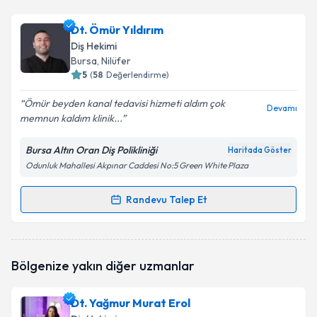
Dt. Ömür Yıldırım
Diş Hekimi
Bursa
, Nilüfer
5
(
58
Değerlendirme)
Ömür beyden kanal tedavisi hizmeti aldım çok
Devamı
memnun kaldım klinik...
Bursa Altın Oran Diş Polikliniği
Haritada Göster
Odunluk Mahallesi Akpınar Caddesi No:5 Green White Plaza
Randevu Talep Et
Randevu Takvimi Talebi
Dt. Ömür Yıldırım
için randevu takvimi talebi
Bölgenize yakın diğer uzmanlar
oluşturun. Size bu uzmandan randevu almanız için bir
takvim hazırlandığında e-posta ile bilgilendireceğiz.
Dt. Yağmur Murat Erol
E-posta Adresiniz