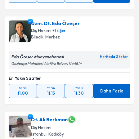
Uzm. Dt. Eda Özeşer
Diş Hekimi
+
1
diğer
Bilecik
, Merkez
Eda Özeşer Muayenehanesi
Haritada Göster
Gazipaşa Mahallesi Atatürk Bulvarı No:16/4
En Yakın Saatler
Yarın
Yarın
Yarın
Daha Fazla
11:00
11:15
11:30
Dt. Ali Berkman
Diş Hekimi
İstanbul
, Kadıköy