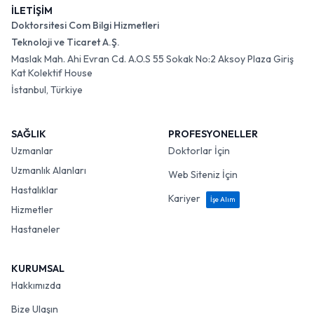
İLETİŞİM
Doktorsitesi Com Bilgi Hizmetleri
Teknoloji ve Ticaret A.Ş.
Maslak Mah. Ahi Evran Cd. A.O.S 55 Sokak No:2 Aksoy Plaza Giriş
Kat Kolektif House
İstanbul, Türkiye
SAĞLIK
PROFESYONELLER
Uzmanlar
Doktorlar İçin
Uzmanlık Alanları
Web Siteniz İçin
Hastalıklar
Kariyer
İşe Alım
Hizmetler
Hastaneler
KURUMSAL
Hakkımızda
Bize Ulaşın