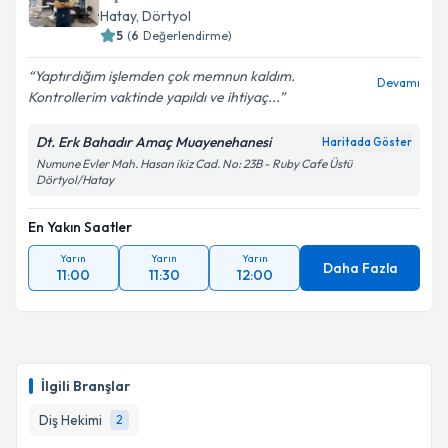
Hatay
, Dörtyol
5
(
6
Değerlendirme)
Kişisel verilerimin işlenmesine ilişkin
Aydınlatma
Yaptırdığım işlemden çok memnun kaldım.
Devamı
Metni
'ni okudum ve kişisel verilerimin belirtilen
Kontrollerim vaktinde yapıldı ve ihtiyaç...
kapsamda işlenmesini kabul ediyorum.
Dt. Erk Bahadır Amaç Muayenehanesi
Haritada Göster
Numune Evler Mah. Hasan ikiz Cad. No: 23B - Ruby Cafe Üstü
Takvim Talebini Gönder
Dörtyol/Hatay
En Yakın Saatler
Yarın
Yarın
Yarın
Daha Fazla
11:00
11:30
12:00
İlgili Branşlar
Diş Hekimi
2