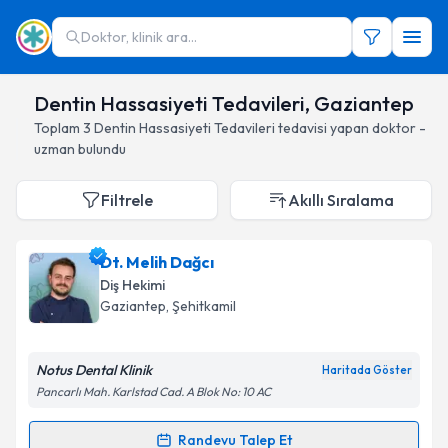
Doktor, klinik ara...
Dentin Hassasiyeti Tedavileri, Gaziantep
Toplam
3
Dentin Hassasiyeti Tedavileri
tedavisi yapan doktor -
uzman bulundu
Filtrele
Akıllı Sıralama
Dt. Melih Dağcı
Diş Hekimi
Gaziantep
, Şehitkamil
Notus Dental Klinik
Haritada Göster
Pancarlı Mah. Karlstad Cad. A Blok No: 10 AC
Randevu Talep Et