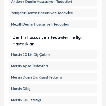
Akdeniz
Metni
Dentin Hassasiyeti Tedavileri
'ni okudum ve kişisel verilerimin belirtilen
kapsamda işlenmesini kabul ediyorum.
Yenişehir
Dentin Hassasiyeti Tedavileri
Takvim Talebini Gönder
Mezitli
Dentin Hassasiyeti Tedavileri
Dentin Hassasiyeti Tedavileri ile İlgili
Hastalıklar
Mersin 20 Lik Diş Çekimi
Mersin Apse Tedavileri
Mersin Daimi Diş Kanal Tedavisi
Mersin Dikiş
Mersin Diş Estetiği