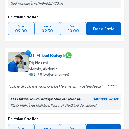
Yeni Mahalle İsmet inönü BLV 70 /A
En Yakın Saatler
Yarın
Yarın
Yarın
Daha Fazla
09:00
09:30
10:00
Dt. Mikail Kalaylı
Diş Hekimi
Mersin
, Akdeniz
5
(
40
Değerlendirme)
Devamı
çok iyidi çok memnunum beklentilerimin üstündeydi
Diş Hekimi Mikail Kalaylı Muayenehanesi
Haritada Göster
Kültür Mah. İlyas Halil Sok. Fuar Apt. No:3/1 Akdeniz Mersin
En Yakın Saatler
Yarın
Yarın
Yarın