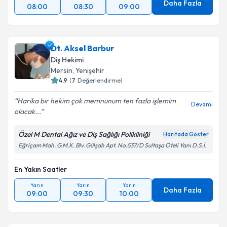
Daha Fazla
08:00
08:30
09:00
Dt. Aksel Barbur
Diş Hekimi
Mersin
, Yenişehir
4.9
(
7
Değerlendirme)
Harika bir hekim çok memnunum ten fazla işlemim
Devamı
olacak...
Özel M Dental Ağız ve Diş Sağlığı Polikliniği
Haritada Göster
Eğriçam Mah. G.M.K. Blv. Gülşah Apt. No:537/D Sultaşa Oteli Yanı D.S.İ.
En Yakın Saatler
Yarın
Yarın
Yarın
Daha Fazla
09:00
09:30
10:00