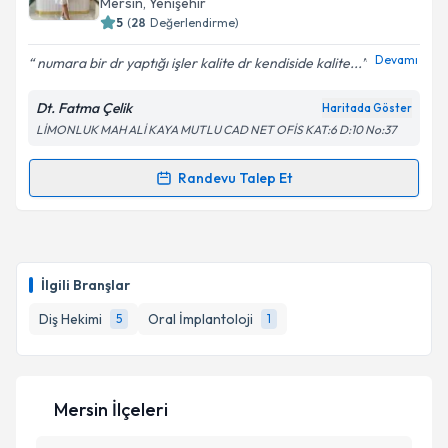
Mersin
, Yenişehir
5
(
28
Değerlendirme)
Devamı
numara bir dr yaptığı işler kalite dr kendiside kalite...
Dt. Fatma Çelik
Haritada Göster
LİMONLUK MAH ALİ KAYA MUTLU CAD NET OFİS KAT:6 D:10 No:37
Randevu Talep Et
Randevu Takvimi Talebi
Dt. Fatma Çelik
için randevu takvimi talebi oluşturun.
Size bu uzmandan randevu almanız için bir takvim
İlgili Branşlar
hazırlandığında e-posta ile bilgilendireceğiz.
Diş Hekimi
Oral İmplantoloji
5
1
E-posta Adresiniz
Mersin İlçeleri
Kişisel verilerimin işlenmesine ilişkin
Aydınlatma