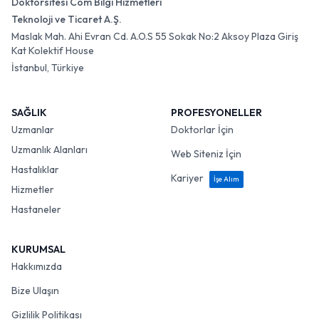
Doktorsitesi Com Bilgi Hizmetleri
Teknoloji ve Ticaret A.Ş.
Maslak Mah. Ahi Evran Cd. A.O.S 55 Sokak No:2 Aksoy Plaza Giriş
Kat Kolektif House
İstanbul, Türkiye
SAĞLIK
PROFESYONELLER
Uzmanlar
Doktorlar İçin
Uzmanlık Alanları
Web Siteniz İçin
Hastalıklar
Kariyer
İşe Alım
Hizmetler
Hastaneler
KURUMSAL
Hakkımızda
Bize Ulaşın
Gizlilik Politikası