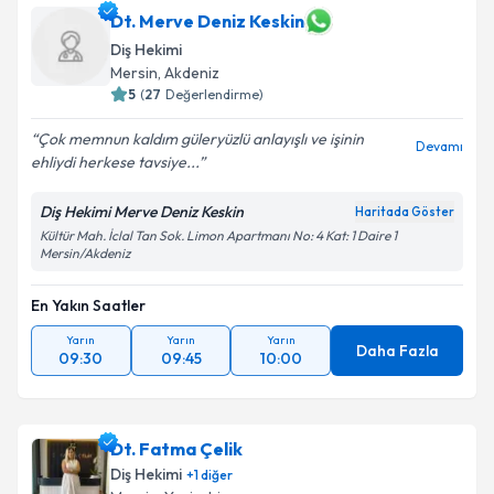
Dt. Merve Deniz Keskin
Diş Hekimi
Mersin
, Akdeniz
5
(
27
Değerlendirme)
Çok memnun kaldım güleryüzlü anlayışlı ve işinin
Devamı
ehliydi herkese tavsiye...
Diş Hekimi Merve Deniz Keskin
Haritada Göster
Kültür Mah. İclal Tan Sok. Limon Apartmanı No: 4 Kat: 1 Daire 1
Mersin/Akdeniz
En Yakın Saatler
Yarın
Yarın
Yarın
Daha Fazla
09:30
09:45
10:00
Dt. Fatma Çelik
Diş Hekimi
+
1
diğer