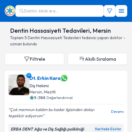
Doktor, klinik ara...
Dentin Hassasiyeti Tedavileri, Mersin
Toplam
5
Dentin Hassasiyeti Tedavileri
tedavisi yapan doktor -
uzman bulundu
Filtrele
Akıllı Sıralama
Dt. Erkin Kara
Diş Hekimi
Mersin
, Mezitli
5
(
388
Değerlendirme)
Çok memnun kaldım bu kadar ilgisinden dolayı
Devamı
teşekkür ediyorum
ERBA DENT Ağız ve Diş Sağlığı polikliniği
Haritada Göster