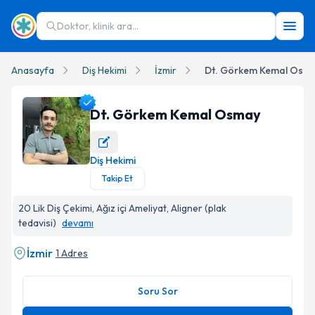
Doktor, klinik ara...
Anasayfa
Diş Hekimi
İzmir
Dt. Görkem Kemal Osm
Dt. Görkem Kemal Osmay
Diş Hekimi
Dt. Görkem Kemal Osmay Profil Fotoğrafı
Takip Et
20 Lik Diş Çekimi, Ağız içi Ameliyat, Aligner (plak
tedavisi)
devamı
İzmir
1 Adres
Soru Sor