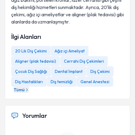
ağız bakımı, porselen kronlar, lazer cerrahisi gibi çeşitli
diş hekimliği hizmetleri sunmaktadır. Ayrıca, 20'lik diş
çekimi, ağız içi ameliyatlar ve aligner (plak tedavisi) gibi
alanlarda da uzmanlaşmıştır.
İlgi Alanları
20 Lik Diş Çekimi
Ağız içi Ameliyat
Aligner (plak tedavisi)
Cerrahi Diş Çekimleri
Çocuk Diş Sağlığı
Dental İmplant
Diş Çekimi
Diş Hastalıkları
Diş temizliği
Genel Anestezi
Tümü
Yorumlar