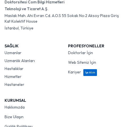
Doktorsitesi Com Bilgi Hizmetleri
Teknoloji ve Ticaret A.Ş.
Maslak Mah. Ahi Evran Cd. A.O.S 55 Sokak No:2 Aksoy Plaza Giriş
Kat Kolektif House
İstanbul, Türkiye
SAĞLIK
PROFESYONELLER
Uzmanlar
Doktorlar İçin
Uzmanlık Alanları
Web Siteniz İçin
Hastalıklar
Kariyer
İşe Alım
Hizmetler
Hastaneler
KURUMSAL
Hakkımızda
Bize Ulaşın
Gizlilik Politikası