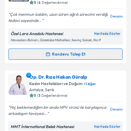
5
(
6
Değerlendirme)
E-posta Adresiniz
Çok memnun kaldım, uzun süren ağrılı sürecimi verdiği
Devamı
tedavi sayesinde...
Özel Lara Anadolu Hastanesi
Haritada Göster
Kişisel verilerimin işlenmesine ilişkin
Aydınlatma
Havaalanı Bulvarı, Güzeloba Mahallesi, Sevinç Sokak, No:9
Metni
'ni okudum ve kişisel verilerimin belirtilen
kapsamda işlenmesini kabul ediyorum.
Randevu Talep Et
Randevu Takvimi Talebi
Takvim Talebini Gönder
Op. Dr. Özgür Kavaz
için randevu takvimi talebi
Op. Dr. Rıza Hakan Güralp
oluşturun. Size bu uzmandan randevu almanız için bir
Kadın Hastalıkları ve Doğum
+
1
diğer
takvim hazırlandığında e-posta ile bilgilendireceğiz.
Antalya
, Serik
5
(
3
Değerlendirme)
E-posta Adresiniz
Hiç beklemediğim bir anda HPV virüsü ile karşılaşınca
Devamı
arkadaşım tavsiyesi...
MMT İnternational Belek Hastanesi
Haritada Göster
Kişisel verilerimin işlenmesine ilişkin
Aydınlatma