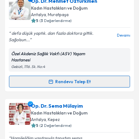
Op. Dr. Berrin Karakuy
için randevu takvimi talebi
Op. Dr. Mehmet Öztürkmen
oluşturun. Size bu uzmandan randevu almanız için bir
Kadın Hastalıkları ve Doğum
takvim hazırlandığında e-posta ile bilgilendireceğiz.
Antalya
, Muratpaşa
5
(
3
Değerlendirme)
E-posta Adresiniz
defa düşük yaptık. dan fazla doktora gittik.
Devamı
Sağolsun...
Özel Akdeniz Sağlık Vakfı (ASV) Yaşam
Kişisel verilerimin işlenmesine ilişkin
Aydınlatma
Hastanesi
Metni
'ni okudum ve kişisel verilerimin belirtilen
Gebizli, 1116. Sk. No:4
kapsamda işlenmesini kabul ediyorum.
Randevu Talep Et
Randevu Takvimi Talebi
Takvim Talebini Gönder
Op. Dr. Mehmet Öztürkmen
için randevu takvimi
Op. Dr. Sema Mülayim
talebi oluşturun. Size bu uzmandan randevu almanız
Kadın Hastalıkları ve Doğum
için bir takvim hazırlandığında e-posta ile
Antalya
, Kepez
bilgilendireceğiz.
5
(
2
Değerlendirme)
E-posta Adresiniz
Hamileliğim vasıtasıyla tanıştım sema