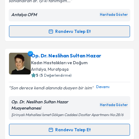
sonlandıran dr. İyi ki tanımışım...
Antalya OFM
Haritada Göster
Kişisel verilerimin işlenmesine ilişkin
Aydınlatma
Metni
'ni okudum ve kişisel verilerimin belirtilen
kapsamda işlenmesini kabul ediyorum.
Randevu Talep Et
Randevu Takvimi Talebi
Takvim Talebini Gönder
Op. Dr. Yunus Yıldız
için randevu takvimi talebi
Op. Dr. Neslihan Sultan Hazar
oluşturun. Size bu uzmandan randevu almanız için bir
Kadın Hastalıkları ve Doğum
takvim hazırlandığında e-posta ile bilgilendireceğiz.
Antalya
, Muratpaşa
5
(
5
Değerlendirme)
E-posta Adresiniz
Devamı
Son derece kendi alanında duayen bir isim
Op. Dr. Neslihan Sultan Hazar
Haritada Göster
Muayenehanesi
Kişisel verilerimin işlenmesine ilişkin
Aydınlatma
Şirinyalı Mahallesi İsmet Gökşen Caddesi Dostlar Apartmanı No:28/6
Metni
'ni okudum ve kişisel verilerimin belirtilen
kapsamda işlenmesini kabul ediyorum.
Randevu Talep Et
Randevu Takvimi Talebi