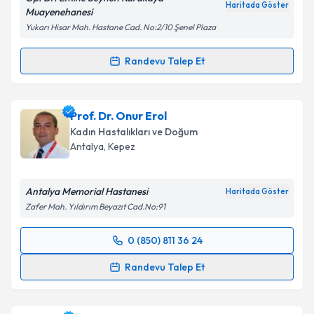
Haritada Göster
Muayenehanesi
Yukarı Hisar Mah. Hastane Cad. No:2/10 Şenel Plaza
Randevu Talep Et
Randevu Takvimi Talebi
Op. Dr. Emine Seyhun Karakaya
için randevu
Prof. Dr. Onur Erol
takvimi talebi oluşturun. Size bu uzmandan randevu
Kadın Hastalıkları ve Doğum
almanız için bir takvim hazırlandığında e-posta ile
Antalya
, Kepez
bilgilendireceğiz.
E-posta Adresiniz
Antalya Memorial Hastanesi
Haritada Göster
Zafer Mah. Yıldırım Beyazıt Cad.No:91
0 (850) 811 36 24
Randevu Takvimi Talebi
Kişisel verilerimin işlenmesine ilişkin
Aydınlatma
Randevu Talep Et
Metni
'ni okudum ve kişisel verilerimin belirtilen
kapsamda işlenmesini kabul ediyorum.
Prof. Dr. Onur Erol
için randevu takvimi talebi
oluşturun. Size bu uzmandan randevu almanız için bir