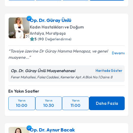
Op. Dr. Güray Ünlü
Kadın Hastalıkları ve Doğum
Antalya
, Muratpaşa
5
(
90
Değerlendirme)
Tavsiye üzerine Dr Güray Hanıma Menapoz, ve genel
Devamı
muayene...
Op. Dr. Güray Ünlü Muayenehanesi
Haritada Göster
Fener Mahallesi, Falez Caddesi, Kemerler Apt. A Blok No:1 Daire: 8
En Yakın Saatler
Yarın
Yarın
Yarın
Daha Fazla
10:00
10:30
11:00
Op. Dr. Aynur Bacak