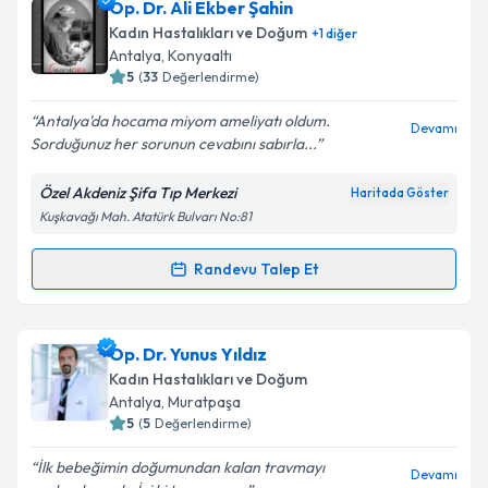
Op. Dr. Sezai Ertürk
için randevu takvimi talebi
Op. Dr. Ali Ekber Şahin
oluşturun. Size bu uzmandan randevu almanız için bir
Kadın Hastalıkları ve Doğum
+
1
diğer
takvim hazırlandığında e-posta ile bilgilendireceğiz.
Antalya
, Konyaaltı
5
(
33
Değerlendirme)
E-posta Adresiniz
Antalya'da hocama miyom ameliyatı oldum.
Devamı
Sorduğunuz her sorunun cevabını sabırla...
Özel Akdeniz Şifa Tıp Merkezi
Haritada Göster
Kişisel verilerimin işlenmesine ilişkin
Aydınlatma
Kuşkavağı Mah. Atatürk Bulvarı No:81
Metni
'ni okudum ve kişisel verilerimin belirtilen
kapsamda işlenmesini kabul ediyorum.
Randevu Talep Et
Randevu Takvimi Talebi
Takvim Talebini Gönder
Op. Dr. Ali Ekber Şahin
için randevu takvimi talebi
Op. Dr. Yunus Yıldız
oluşturun. Size bu uzmandan randevu almanız için bir
Kadın Hastalıkları ve Doğum
takvim hazırlandığında e-posta ile bilgilendireceğiz.
Antalya
, Muratpaşa
5
(
5
Değerlendirme)
E-posta Adresiniz
İlk bebeğimin doğumundan kalan travmayı
Devamı