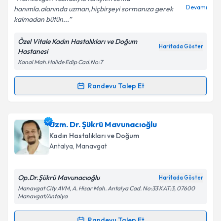
Devamı
hanımla.alanında uzman,hiçbirşeyi sormanıza gerek
kalmadan bütün...
Özel Vitale Kadın Hastalıkları ve Doğum
Kişisel verilerimin işlenmesine ilişkin
Aydınlatma
Haritada Göster
Hastanesi
Metni
'ni okudum ve kişisel verilerimin belirtilen
Kanal Mah.Halide Edip Cad.No:7
kapsamda işlenmesini kabul ediyorum.
Randevu Talep Et
Randevu Takvimi Talebi
Takvim Talebini Gönder
Op. Dr. Sema Mülayim
için randevu takvimi talebi
Uzm. Dr. Şükrü Mavunacıoğlu
oluşturun. Size bu uzmandan randevu almanız için bir
Kadın Hastalıkları ve Doğum
takvim hazırlandığında e-posta ile bilgilendireceğiz.
Antalya
, Manavgat
E-posta Adresiniz
Op.Dr.Şükrü Mavunacıoğlu
Haritada Göster
Manavgat City AVM, A. Hisar Mah. Antalya Cad. No:33 KAT:3, 07600
Manavgat/Antalya
Kişisel verilerimin işlenmesine ilişkin
Aydınlatma
Randevu Talep Et