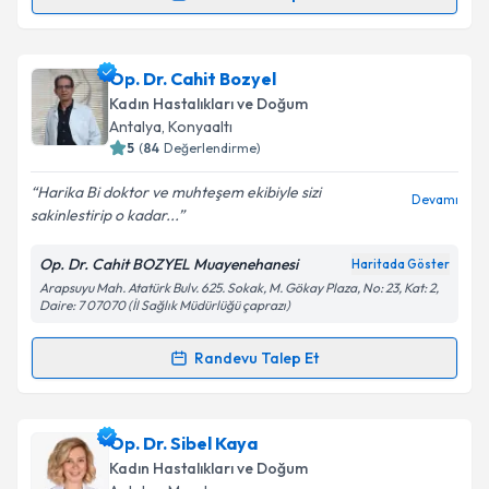
Randevu Takvimi Talebi
Metni
'ni okudum ve kişisel verilerimin belirtilen
kapsamda işlenmesini kabul ediyorum.
Op. Dr. Sonay İsenlik
için randevu takvimi talebi
Op. Dr. Cahit Bozyel
oluşturun. Size bu uzmandan randevu almanız için bir
Takvim Talebini Gönder
Kadın Hastalıkları ve Doğum
takvim hazırlandığında e-posta ile bilgilendireceğiz.
Antalya
, Konyaaltı
5
(
84
Değerlendirme)
E-posta Adresiniz
Harika Bi doktor ve muhteşem ekibiyle sizi
Devamı
sakinlestirip o kadar...
Op. Dr. Cahit BOZYEL Muayenehanesi
Haritada Göster
Kişisel verilerimin işlenmesine ilişkin
Aydınlatma
Arapsuyu Mah. Atatürk Bulv. 625. Sokak, M. Gökay Plaza, No: 23, Kat: 2,
Metni
'ni okudum ve kişisel verilerimin belirtilen
Daire: 7 07070 (İl Sağlık Müdürlüğü çaprazı)
kapsamda işlenmesini kabul ediyorum.
Randevu Talep Et
Randevu Takvimi Talebi
Takvim Talebini Gönder
Op. Dr. Cahit Bozyel
için randevu takvimi talebi
Op. Dr. Sibel Kaya
oluşturun. Size bu uzmandan randevu almanız için bir
Kadın Hastalıkları ve Doğum
takvim hazırlandığında e-posta ile bilgilendireceğiz.