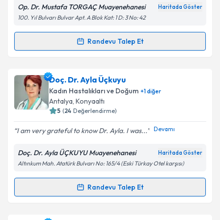
Op. Dr. Mustafa TORGAÇ Muayenehanesi
Haritada Göster
Kişisel verilerimin işlenmesine ilişkin
Aydınlatma
100. Yıl Bulvarı Bulvar Apt. A Blok Kat: 1 D: 3 No: 42
Metni
'ni okudum ve kişisel verilerimin belirtilen
kapsamda işlenmesini kabul ediyorum.
Randevu Talep Et
Randevu Takvimi Talebi
Takvim Talebini Gönder
Op. Dr. Mustafa Torgaç
için randevu takvimi talebi
Doç. Dr. Ayla Üçkuyu
oluşturun. Size bu uzmandan randevu almanız için bir
Kadın Hastalıkları ve Doğum
+
1
diğer
takvim hazırlandığında e-posta ile bilgilendireceğiz.
Antalya
, Konyaaltı
5
(
24
Değerlendirme)
E-posta Adresiniz
Devamı
I am very grateful to know Dr. Ayla. I was...
Doç. Dr. Ayla ÜÇKUYU Muayenehanesi
Haritada Göster
Altınkum Mah. Atatürk Bulvarı No: 165/4 (Eski Türkay Otel karşısı)
Kişisel verilerimin işlenmesine ilişkin
Aydınlatma
Metni
'ni okudum ve kişisel verilerimin belirtilen
kapsamda işlenmesini kabul ediyorum.
Randevu Talep Et
Randevu Takvimi Talebi
Takvim Talebini Gönder