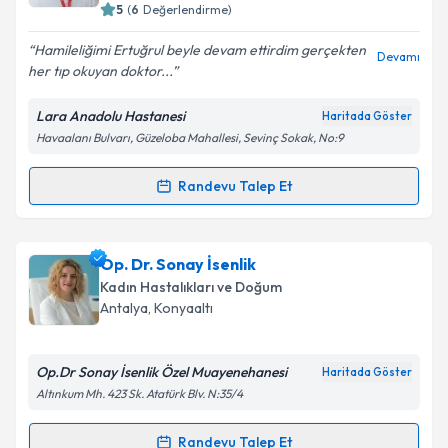
5
(
6
Değerlendirme)
E-posta Adresiniz
Hamileliğimi Ertuğrul beyle devam ettirdim gerçekten
Devamı
her tıp okuyan doktor...
Lara Anadolu Hastanesi
Haritada Göster
Kişisel verilerimin işlenmesine ilişkin
Aydınlatma
Havaalanı Bulvarı, Güzeloba Mahallesi, Sevinç Sokak, No:9
Metni
'ni okudum ve kişisel verilerimin belirtilen
kapsamda işlenmesini kabul ediyorum.
Randevu Talep Et
Randevu Takvimi Talebi
Takvim Talebini Gönder
Op. Dr. Ertuğrul Akdaş
için randevu takvimi talebi
Op. Dr. Sonay İsenlik
oluşturun. Size bu uzmandan randevu almanız için bir
Kadın Hastalıkları ve Doğum
takvim hazırlandığında e-posta ile bilgilendireceğiz.
Antalya
, Konyaaltı
E-posta Adresiniz
Op.Dr Sonay İsenlik Özel Muayenehanesi
Haritada Göster
Altınkum Mh. 423 Sk. Atatürk Blv. N:35/4
Kişisel verilerimin işlenmesine ilişkin
Aydınlatma
Randevu Talep Et