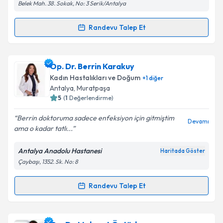
Belek Mah. 38. Sokak, No: 3 Serik/Antalya
Metni
'ni okudum ve kişisel verilerimin belirtilen
kapsamda işlenmesini kabul ediyorum.
Randevu Talep Et
Randevu Takvimi Talebi
Takvim Talebini Gönder
Op. Dr. Rıza Hakan Güralp
için randevu takvimi
Op. Dr. Berrin Karakuy
talebi oluşturun. Size bu uzmandan randevu almanız
Kadın Hastalıkları ve Doğum
+
1
diğer
için bir takvim hazırlandığında e-posta ile
Antalya
, Muratpaşa
bilgilendireceğiz.
5
(
1
Değerlendirme)
E-posta Adresiniz
Berrin doktoruma sadece enfeksiyon için gitmiştim
Devamı
ama o kadar tatlı...
Antalya Anadolu Hastanesi
Haritada Göster
Çaybaşı, 1352. Sk. No: 8
Kişisel verilerimin işlenmesine ilişkin
Aydınlatma
Metni
'ni okudum ve kişisel verilerimin belirtilen
kapsamda işlenmesini kabul ediyorum.
Randevu Talep Et
Randevu Takvimi Talebi
Takvim Talebini Gönder