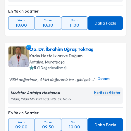
En Yakın Saatler
Yarın
Yarın
Yarın
Daha Fazla
10:00
10:30
11:00
Op. Dr. İbrahim Uğraş Toktaş
Kadın Hastalıkları ve Doğum
Antalya
, Muratpaşa
5
(
1
Değerlendirme)
Devamı
FSH değerimiz , AMH değerimiz ise . gibi çok...
Medstar Antalya Hastanesi
Haritada Göster
Yıldız, Yıldız Mh Yıldız Cd, 220. Sk. No 19
En Yakın Saatler
Yarın
Yarın
Yarın
Daha Fazla
09:00
09:30
10:00