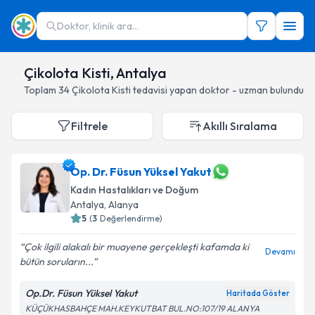
Doktor, klinik ara...
Çikolota Kisti, Antalya
Toplam
34
Çikolota Kisti
tedavisi yapan doktor - uzman bulundu
Filtrele
Akıllı Sıralama
Op. Dr. Füsun Yüksel Yakut
Kadın Hastalıkları ve Doğum
Antalya
, Alanya
5
(
3
Değerlendirme)
Çok ilgili alakalı bir muayene gerçekleşti kafamda ki
Devamı
bütün soruların...
Op.Dr. Füsun Yüksel Yakut
Haritada Göster
KÜÇÜKHASBAHÇE MAH.KEYKUTBAT BUL.NO:107/19 ALANYA