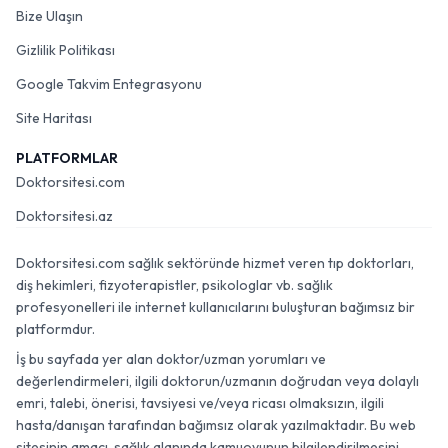
Bize Ulaşın
Gizlilik Politikası
Google Takvim Entegrasyonu
Site Haritası
PLATFORMLAR
Doktorsitesi.com
Doktorsitesi.az
Doktorsitesi.com sağlık sektöründe hizmet veren tıp doktorları,
diş hekimleri, fizyoterapistler, psikologlar vb. sağlık
profesyonelleri ile internet kullanıcılarını buluşturan bağımsız bir
platformdur.
İş bu sayfada yer alan doktor/uzman yorumları ve
değerlendirmeleri, ilgili doktorun/uzmanın doğrudan veya dolaylı
emri, talebi, önerisi, tavsiyesi ve/veya ricası olmaksızın, ilgili
hasta/danışan tarafından bağımsız olarak yazılmaktadır. Bu web
sitesinin amacı, sağlık alanında kamuoyunun bilgilendirilmesini