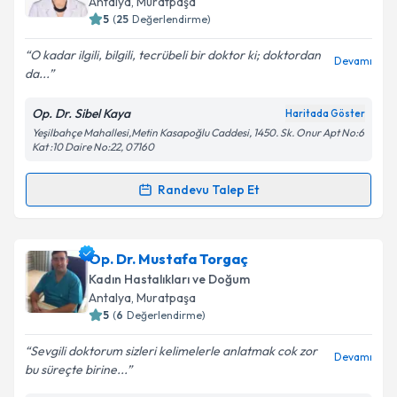
Antalya
, Muratpaşa
5
(
25
Değerlendirme)
E-posta Adresiniz
O kadar ilgili, bilgili, tecrübeli bir doktor ki; doktordan
Devamı
da...
Op. Dr. Sibel Kaya
Haritada Göster
Kişisel verilerimin işlenmesine ilişkin
Aydınlatma
Yeşilbahçe Mahallesi,Metin Kasapoğlu Caddesi, 1450. Sk. Onur Apt No:6
Metni
'ni okudum ve kişisel verilerimin belirtilen
Kat :10 Daire No:22, 07160
kapsamda işlenmesini kabul ediyorum.
Randevu Talep Et
Randevu Takvimi Talebi
Takvim Talebini Gönder
Op. Dr. Sibel Kaya
için randevu takvimi talebi
Op. Dr. Mustafa Torgaç
oluşturun. Size bu uzmandan randevu almanız için bir
Kadın Hastalıkları ve Doğum
takvim hazırlandığında e-posta ile bilgilendireceğiz.
Antalya
, Muratpaşa
5
(
6
Değerlendirme)
E-posta Adresiniz
Sevgili doktorum sizleri kelimelerle anlatmak cok zor
Devamı
bu süreçte birine...