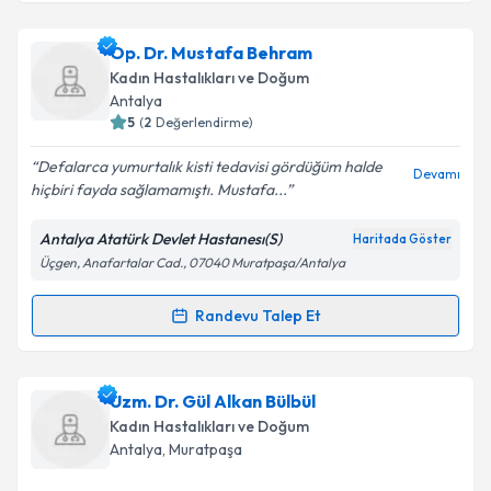
Takvim Talebini Gönder
Op. Dr. Neslihan Sultan Hazar
için randevu takvimi
Op. Dr. Mustafa Behram
talebi oluşturun. Size bu uzmandan randevu almanız
Kadın Hastalıkları ve Doğum
için bir takvim hazırlandığında e-posta ile
Antalya
bilgilendireceğiz.
5
(
2
Değerlendirme)
E-posta Adresiniz
Defalarca yumurtalık kisti tedavisi gördüğüm halde
Devamı
hiçbiri fayda sağlamamıştı. Mustafa...
Antalya Atatürk Devlet Hastanesı(S)
Haritada Göster
Üçgen, Anafartalar Cad., 07040 Muratpaşa/Antalya
Kişisel verilerimin işlenmesine ilişkin
Aydınlatma
Metni
'ni okudum ve kişisel verilerimin belirtilen
kapsamda işlenmesini kabul ediyorum.
Randevu Talep Et
Randevu Takvimi Talebi
Takvim Talebini Gönder
Op. Dr. Mustafa Behram
için randevu takvimi talebi
Uzm. Dr. Gül Alkan Bülbül
oluşturun. Size bu uzmandan randevu almanız için bir
Kadın Hastalıkları ve Doğum
takvim hazırlandığında e-posta ile bilgilendireceğiz.
Antalya
, Muratpaşa
E-posta Adresiniz