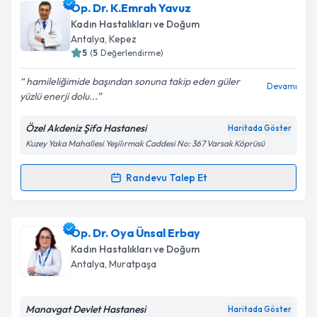
Doç. Dr. Ayla Üçkuyu
için randevu takvimi talebi
Op. Dr. K.Emrah Yavuz
oluşturun. Size bu uzmandan randevu almanız için bir
Kadın Hastalıkları ve Doğum
takvim hazırlandığında e-posta ile bilgilendireceğiz.
Antalya
, Kepez
5
(
5
Değerlendirme)
E-posta Adresiniz
hamileliğimide başından sonuna takip eden güler
Devamı
yüzlü enerji dolu...
Özel Akdeniz Şifa Hastanesi
Haritada Göster
Kişisel verilerimin işlenmesine ilişkin
Aydınlatma
Kuzey Yaka Mahallesi Yeşilırmak Caddesi No: 367 Varsak Köprüsü
Metni
'ni okudum ve kişisel verilerimin belirtilen
kapsamda işlenmesini kabul ediyorum.
Randevu Talep Et
Randevu Takvimi Talebi
Takvim Talebini Gönder
Op. Dr. K.Emrah Yavuz
için randevu takvimi talebi
Op. Dr. Oya Ünsal Erbay
oluşturun. Size bu uzmandan randevu almanız için bir
Kadın Hastalıkları ve Doğum
takvim hazırlandığında e-posta ile bilgilendireceğiz.
Antalya
, Muratpaşa
E-posta Adresiniz
Manavgat Devlet Hastanesi
Haritada Göster