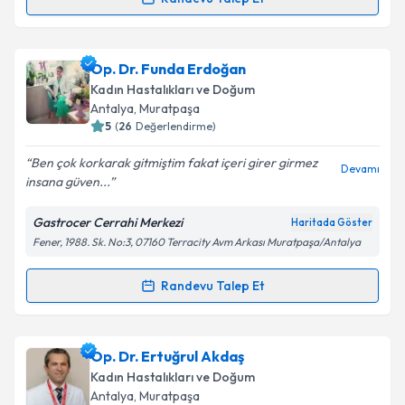
Metni
'ni okudum ve kişisel verilerimin belirtilen
Randevu Takvimi Talebi
kapsamda işlenmesini kabul ediyorum.
Uzm. Dr. Şükrü Mavunacıoğlu
için randevu takvimi
Op. Dr. Funda Erdoğan
Takvim Talebini Gönder
talebi oluşturun. Size bu uzmandan randevu almanız
Kadın Hastalıkları ve Doğum
için bir takvim hazırlandığında e-posta ile
Antalya
, Muratpaşa
bilgilendireceğiz.
5
(
26
Değerlendirme)
E-posta Adresiniz
Ben çok korkarak gitmiştim fakat içeri girer girmez
Devamı
insana güven...
Gastrocer Cerrahi Merkezi
Haritada Göster
Fener, 1988. Sk. No:3, 07160 Terracity Avm Arkası Muratpaşa/Antalya
Kişisel verilerimin işlenmesine ilişkin
Aydınlatma
Metni
'ni okudum ve kişisel verilerimin belirtilen
kapsamda işlenmesini kabul ediyorum.
Randevu Talep Et
Randevu Takvimi Talebi
Takvim Talebini Gönder
Op. Dr. Funda Erdoğan
için randevu takvimi talebi
Op. Dr. Ertuğrul Akdaş
oluşturun. Size bu uzmandan randevu almanız için bir
Kadın Hastalıkları ve Doğum
takvim hazırlandığında e-posta ile bilgilendireceğiz.
Antalya
, Muratpaşa