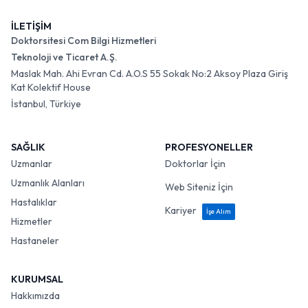
İLETİŞİM
Doktorsitesi Com Bilgi Hizmetleri
Teknoloji ve Ticaret A.Ş.
Maslak Mah. Ahi Evran Cd. A.O.S 55 Sokak No:2 Aksoy Plaza Giriş
Kat Kolektif House
İstanbul, Türkiye
SAĞLIK
PROFESYONELLER
Uzmanlar
Doktorlar İçin
Uzmanlık Alanları
Web Siteniz İçin
Hastalıklar
Kariyer
İşe Alım
Hizmetler
Hastaneler
KURUMSAL
Hakkımızda