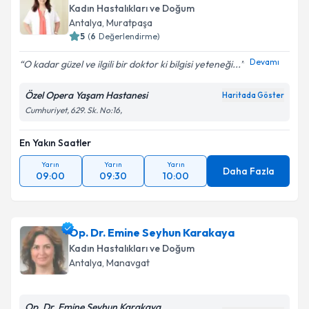
Kadın Hastalıkları ve Doğum
Antalya
, Muratpaşa
5
(
6
Değerlendirme)
Devamı
O kadar güzel ve ilgili bir doktor ki bilgisi yeteneği...
Özel Opera Yaşam Hastanesi
Haritada Göster
Cumhuriyet, 629. Sk. No:16,
En Yakın Saatler
Yarın
Yarın
Yarın
Daha Fazla
09:00
09:30
10:00
Op. Dr. Emine Seyhun Karakaya
Kadın Hastalıkları ve Doğum
Antalya
, Manavgat
Op. Dr. Emine Seyhun Karakaya