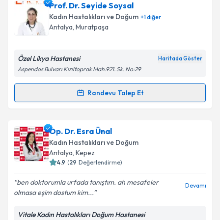
Prof. Dr. Seyide Soysal
takvim hazırlandığında e-posta ile bilgilendireceğiz.
Takvim Talebini Gönder
Kadın Hastalıkları ve Doğum
+
1
diğer
E-posta Adresiniz
Antalya
, Muratpaşa
Özel Likya Hastanesi
Haritada Göster
Aspendos Bulvarı Kızıltoprak Mah.921. Sk. No:29
Kişisel verilerimin işlenmesine ilişkin
Aydınlatma
Metni
'ni okudum ve kişisel verilerimin belirtilen
Randevu Talep Et
kapsamda işlenmesini kabul ediyorum.
Randevu Takvimi Talebi
Takvim Talebini Gönder
Prof. Dr. Seyide Soysal
için randevu takvimi talebi
Op. Dr. Esra Ünal
oluşturun. Size bu uzmandan randevu almanız için bir
Kadın Hastalıkları ve Doğum
takvim hazırlandığında e-posta ile bilgilendireceğiz.
Antalya
, Kepez
4.9
(
29
Değerlendirme)
E-posta Adresiniz
ben doktorumla urfada tanıştım. ah mesafeler
Devamı
olmasa eşim dostum kim...
Vitale Kadın Hastalıkları Doğum Hastanesi
Kişisel verilerimin işlenmesine ilişkin
Aydınlatma