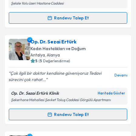
Şelale Yolu üzeri Hastane Caddesi
Kişisel verilerimin işlenmesine ilişkin
Aydınlatma
Randevu Talep Et
Randevu Takvimi Talebi
Metni
'ni okudum ve kişisel verilerimin belirtilen
kapsamda işlenmesini kabul ediyorum.
Op. Dr. Oya Ünsal Erbay
için randevu takvimi talebi
Op. Dr. Sezai Ertürk
oluşturun. Size bu uzmandan randevu almanız için bir
Takvim Talebini Gönder
Kadın Hastalıkları ve Doğum
takvim hazırlandığında e-posta ile bilgilendireceğiz.
Antalya
, Alanya
5
(
5
Değerlendirme)
E-posta Adresiniz
Çok ilgili bir doktor kendisine güveniyoruz Tedavi
Devamı
sürecini çok rahat...
Op. Dr. Sezai Ertürk Klinik
Haritada Göster
Kişisel verilerimin işlenmesine ilişkin
Aydınlatma
Şekerhane Mahallesi Şevket Tokuş Caddesi Görgülü Apartmanı
Metni
'ni okudum ve kişisel verilerimin belirtilen
kapsamda işlenmesini kabul ediyorum.
Randevu Talep Et
Randevu Takvimi Talebi
Takvim Talebini Gönder