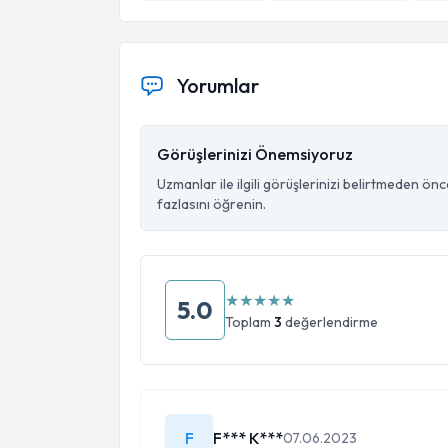
Yorumlar
Görüşlerinizi Önemsiyoruz
Uzmanlar ile ilgili görüşlerinizi belirtmeden ön
fazlasını öğrenin.
★
★
★
★
★
5.0
Toplam
3
değerlendirme
F
F*** K***
07.06.2023