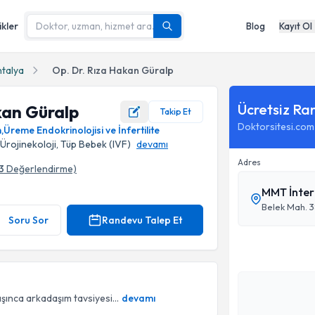
ikler
Blog
Kayıt Ol
talya
Op. Dr. Rıza Hakan Güralp
Ücretsiz Ra
kan Güralp
Takip Et
Doktorsitesi.com
m
,
Üreme Endokrinolojisi ve İnfertilite
 Ürojinekoloji, Tüp Bebek (IVF)
devamı
Adres
3
Değerlendirme)
MMT İnter
Belek Mah. 3
Soru Sor
Randevu Talep Et
şınca arkadaşım tavsiyesi...
devamı