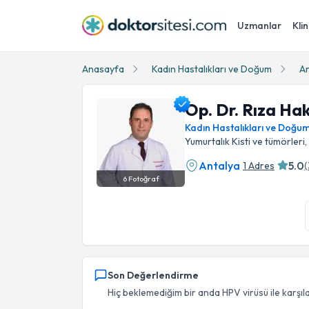
Uzmanlar
Klin
Anasayfa
Kadın Hastalıkları ve Doğum
An
Op. Dr. Rıza Ha
Kadın Hastalıkları ve Doğu
Yumurtalık Kisti ve tümörleri,
Antalya
5.0
1 Adres
(
6
Fotoğraf
Op. Dr. Rıza Hakan Güralp Profil Fotoğrafı
Son Değerlendirme
Hiç beklemediğim bir anda HPV virüsü ile karşıla