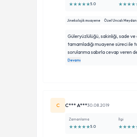
★
★
★
★
★
★
★
★
★
5.0
Jinekolojik muayene
Özel Uncalı Meydan
Güleryüzlülüğü, sakinliği, sade ve
tamamladığı muayene süreci ile t
sorularıma sabırla cevap veren d
gerçekten değer veren bir hekim. 
Devamı
kendisi. Ne kadar teşekkür etsem
C
C*** A***
30.08.2019
Zamanlama
İlgi
★
★
★
★
★
★
★
★
★
5.0