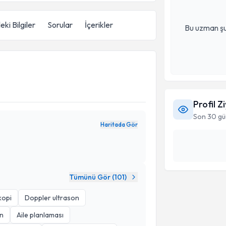
eki Bilgiler
Sorular
İçerikler
Bu uzman şu
Profil Z
Son 30 gü
Haritada Gör
Tümünü Gör (
101
)
kopi
Doppler ultrason
n
Aile planlaması