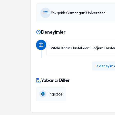
Eski̇şehi̇r Osmangazi̇ Üni̇versi̇tesi̇
Deneyimler
Vitale Kadın Hastalıkları Doğum Hasta
3 deneyim
Yabancı Diller
İngilizce