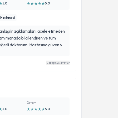
★
★
★
★
★
★
5.0
5.0
 Hastanesi
 anlaşılır açıklamaları, acele etmeden
am manada bilgilendiren ve tüm
eğerli doktorum. Hastasına güven ve
Şüphesiz tanıdığım en iyi doktordur
 az.
Görüşü Şikayet Et
Ortam
★
★
★
★
★
★
5.0
5.0