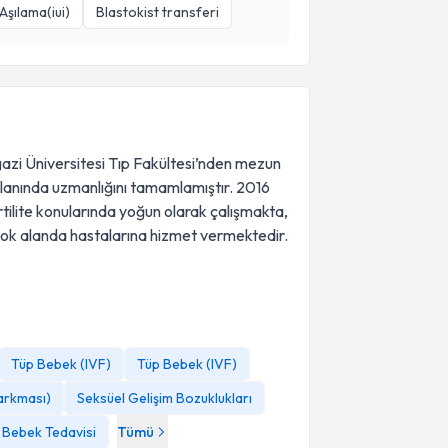
Aşılama(iui)
Blastokist transferi
azi Üniversitesi Tıp Fakültesi’nden mezun
lanında uzmanlığını tamamlamıştır. 2016
rtilite konularında yoğun olarak çalışmakta,
çok alanda hastalarına hizmet vermektedir.
Tüp Bebek (IVF)
Tüp Bebek (IVF)
sarkması)
Seksüel Gelişim Bozuklukları
 Bebek Tedavisi
Tümü