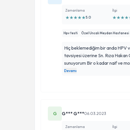
Zamanlama
İlgi
★
★
★
★
★
★
★
★
★
5.0
Hpv testi
Özel Uncalı Meydan Hastanesi
Hiç beklemediğim bir anda HPV vi
tavsiyesi üzerine Sn. Rıza Hakan 
sunuyorum Bir o kadar naif ve mo
ile gerçekten hiç bir olumsuzluk dü
Devamı
canım doktorum Emeğinin karşılığı
G
G*** G***
06.03.2023
Zamanlama
İlgi