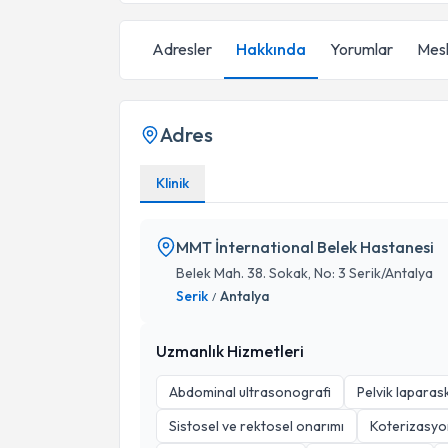
Adresler
Hakkında
Yorumlar
Mesl
Adres
Klinik
MMT İnternational Belek Hastanesi
Belek Mah. 38. Sokak, No: 3 Serik/Antalya
Serik
Antalya
/
Uzmanlık Hizmetleri
Abdominal ultrasonografi
Pelvik laparas
Sistosel ve rektosel onarımı
Koterizasyo