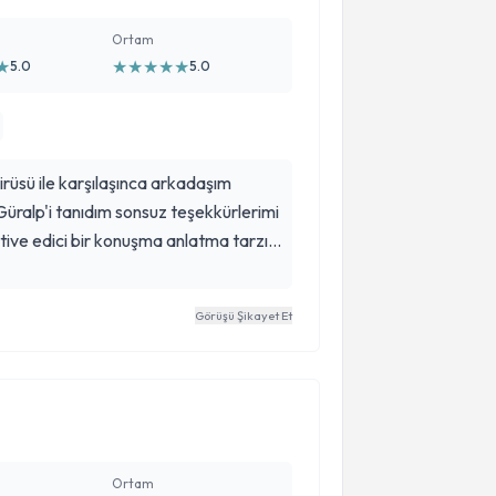
Ortam
★
★
★
★
★
★
5.0
5.0
rüsü ile karşılaşınca arkadaşım
Güralp'i tanıdım sonsuz teşekkürlerimi
tive edici bir konuşma anlatma tarzı
şünemiyor insan! İyi ki sizi tanıdım
nı veren nadir insanlardan🙏
Görüşü Şikayet Et
Ortam