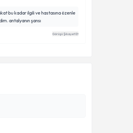
t bu kadar ilgili ve hastasına özenle
im. antalyanın şansı
Görüşü Şikayet Et