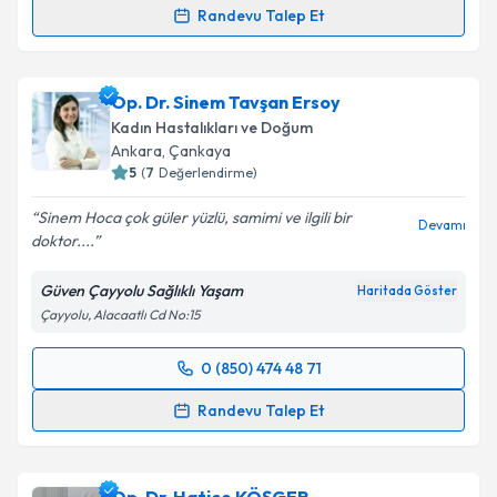
Randevu Talep Et
Op. Dr. Bürge Atılgan
için randevu takvimi talebi
oluşturun. Size bu uzmandan randevu almanız için bir
Op. Dr. Sinem Tavşan Ersoy
takvim hazırlandığında e-posta ile bilgilendireceğiz.
Kadın Hastalıkları ve Doğum
E-posta Adresiniz
Ankara
, Çankaya
5
(
7
Değerlendirme)
Sinem Hoca çok güler yüzlü, samimi ve ilgili bir
Devamı
doktor....
Kişisel verilerimin işlenmesine ilişkin
Aydınlatma
Metni
'ni okudum ve kişisel verilerimin belirtilen
Güven Çayyolu Sağlıklı Yaşam
Haritada Göster
kapsamda işlenmesini kabul ediyorum.
Çayyolu, Alacaatlı Cd No:15
Takvim Talebini Gönder
0 (850) 474 48 71
Randevu Takvimi Talebi
Randevu Talep Et
Op. Dr. Sinem Tavşan Ersoy
için randevu takvimi
talebi oluşturun. Size bu uzmandan randevu almanız