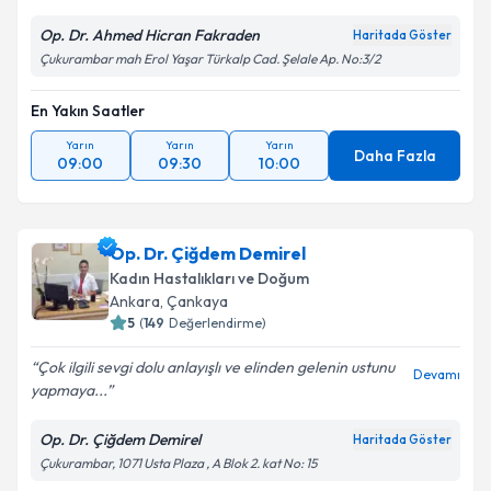
Op. Dr. Ahmed Hicran Fakraden
Haritada Göster
Çukurambar mah Erol Yaşar Türkalp Cad. Şelale Ap. No:3/2
En Yakın Saatler
Yarın
Yarın
Yarın
Daha Fazla
09:00
09:30
10:00
Op. Dr. Çiğdem Demirel
Kadın Hastalıkları ve Doğum
Ankara
, Çankaya
5
(
149
Değerlendirme)
Çok ilgili sevgi dolu anlayışlı ve elinden gelenin ustunu
Devamı
yapmaya...
Op. Dr. Çiğdem Demirel
Haritada Göster
Çukurambar, 1071 Usta Plaza , A Blok 2. kat No: 15