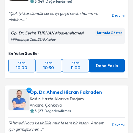
5
(
149
Değerlendirme)
Çok iyi karsilandik surec iyi geçti sevim hanım ve
Devamı
ekibine...
Op. Dr. Sevim TURHAN Muayenehanesi
Haritada Göster
Mithatpaşa Cad. 28/5 Kızılay
En Yakın Saatler
Yarın
Yarın
Yarın
Daha Fazla
10:00
10:30
11:00
Op. Dr. Ahmed Hicran Fakraden
Kadın Hastalıkları ve Doğum
Ankara
, Çankaya
5
(
27
Değerlendirme)
Ahmed Hoca kesinlikle muhteşem bir insan. Annem
Devamı
için girmiştik her...