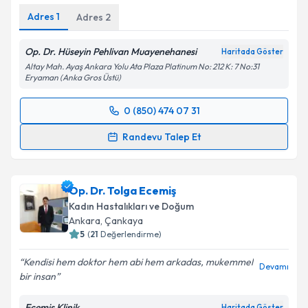
Kişisel verilerimin işlenmesine ilişkin
Aydınlatma
Adres
1
Adres
2
Metni
'ni okudum ve kişisel verilerimin belirtilen
kapsamda işlenmesini kabul ediyorum.
Op. Dr. Hüseyin Pehlivan Muayenehanesi
Haritada Göster
Altay Mah. Ayaş Ankara Yolu Ata Plaza Platinum No: 212 K: 7 No:31
Eryaman (Anka Gros Üstü)
Takvim Talebini Gönder
0 (850) 474 07 31
Randevu Takvimi Talebi
Randevu Talep Et
Op. Dr. Hüseyin Pehlivan
için randevu takvimi talebi
oluşturun. Size bu uzmandan randevu almanız için bir
Op. Dr. Tolga Ecemiş
takvim hazırlandığında e-posta ile bilgilendireceğiz.
Kadın Hastalıkları ve Doğum
E-posta Adresiniz
Ankara
, Çankaya
5
(
21
Değerlendirme)
Kendisi hem doktor hem abi hem arkadas, mukemmel
Devamı
bir insan
Kişisel verilerimin işlenmesine ilişkin
Aydınlatma
Metni
'ni okudum ve kişisel verilerimin belirtilen
Ecemiş Klinik
Haritada Göster