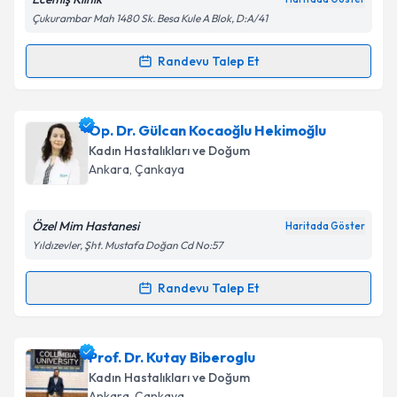
kapsamda işlenmesini kabul ediyorum.
Çukurambar Mah 1480 Sk. Besa Kule A Blok, D:A/41
Takvim Talebini Gönder
Randevu Talep Et
Randevu Takvimi Talebi
Op. Dr. Tolga Ecemiş
için randevu takvimi talebi
Op. Dr. Gülcan Kocaoğlu Hekimoğlu
oluşturun. Size bu uzmandan randevu almanız için bir
Kadın Hastalıkları ve Doğum
takvim hazırlandığında e-posta ile bilgilendireceğiz.
Ankara
, Çankaya
E-posta Adresiniz
Özel Mim Hastanesi
Haritada Göster
Yıldızevler, Şht. Mustafa Doğan Cd No:57
Kişisel verilerimin işlenmesine ilişkin
Aydınlatma
Randevu Talep Et
Randevu Takvimi Talebi
Metni
'ni okudum ve kişisel verilerimin belirtilen
kapsamda işlenmesini kabul ediyorum.
Op. Dr. Gülcan Kocaoğlu Hekimoğlu
için randevu
Prof. Dr. Kutay Biberoglu
takvimi talebi oluşturun. Size bu uzmandan randevu
Takvim Talebini Gönder
Kadın Hastalıkları ve Doğum
almanız için bir takvim hazırlandığında e-posta ile
Ankara
, Çankaya