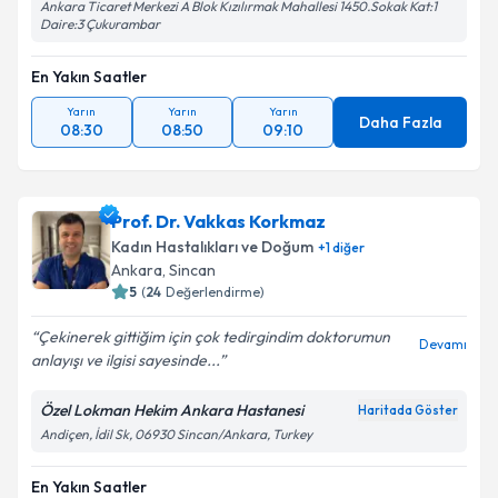
Ankara Ticaret Merkezi A Blok Kızılırmak Mahallesi 1450.Sokak Kat:1
Daire:3 Çukurambar
En Yakın Saatler
Yarın
Yarın
Yarın
Daha Fazla
08:30
08:50
09:10
Prof. Dr. Vakkas Korkmaz
Kadın Hastalıkları ve Doğum
+
1
diğer
Ankara
, Sincan
5
(
24
Değerlendirme)
Çekinerek gittiğim için çok tedirgindim doktorumun
Devamı
anlayışı ve ilgisi sayesinde...
Özel Lokman Hekim Ankara Hastanesi
Haritada Göster
Andiçen, İdil Sk, 06930 Sincan/Ankara, Turkey
En Yakın Saatler