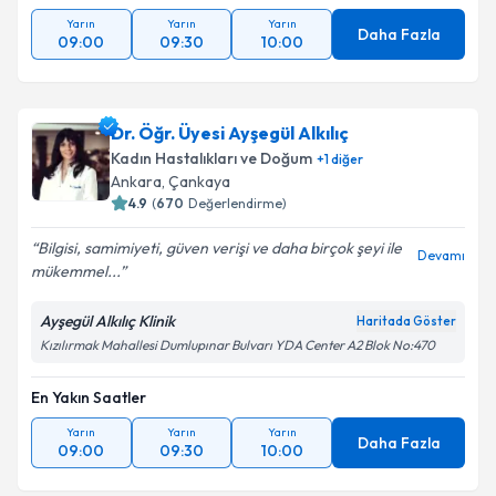
Yarın
Yarın
Yarın
Daha Fazla
09:00
09:30
10:00
Dr. Öğr. Üyesi Ayşegül Alkılıç
Kadın Hastalıkları ve Doğum
+
1
diğer
Ankara
, Çankaya
4.9
(
670
Değerlendirme)
Bilgisi, samimiyeti, güven verişi ve daha birçok şeyi ile
Devamı
mükemmel...
Ayşegül Alkılıç Klinik
Haritada Göster
Kızılırmak Mahallesi Dumlupınar Bulvarı YDA Center A2 Blok No:470
En Yakın Saatler
Yarın
Yarın
Yarın
Daha Fazla
09:00
09:30
10:00