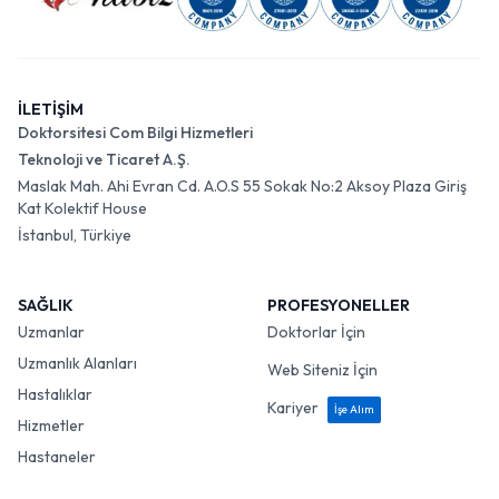
İLETİŞİM
Doktorsitesi Com Bilgi Hizmetleri
Teknoloji ve Ticaret A.Ş.
Maslak Mah. Ahi Evran Cd. A.O.S 55 Sokak No:2 Aksoy Plaza Giriş
Kat Kolektif House
İstanbul, Türkiye
SAĞLIK
PROFESYONELLER
Uzmanlar
Doktorlar İçin
Uzmanlık Alanları
Web Siteniz İçin
Hastalıklar
Kariyer
İşe Alım
Hizmetler
Hastaneler