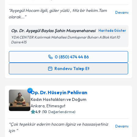
Ayşegül Hocam ilgili, güler yüzlü , titiz bir hekim.Tam
Devamı
olarak...
Kişisel verilerimin işlenmesine ilişkin
Aydınlatma
Metni
'ni okudum ve kişisel verilerimin belirtilen
Op. Dr. Ayşegül Baylas Şahin Muayenehanesi
Haritada Göster
kapsamda işlenmesini kabul ediyorum.
YDA CENTER Kızılırmak Mahallesi Dumlupınar Bulvarı A Blok Kat:10
Daire:415
Takvim Talebini Gönder
0 (850) 474 44 86
Randevu Takvimi Talebi
Randevu Talep Et
Op. Dr. Ayşegül Baylas Şahin
için randevu takvimi
talebi oluşturun. Size bu uzmandan randevu almanız
Op. Dr. Hüseyin Pehlivan
için bir takvim hazırlandığında e-posta ile
bilgilendireceğiz.
Kadın Hastalıkları ve Doğum
Ankara
, Etimesgut
E-posta Adresiniz
4.9
(
10
Değerlendirme)
Çok teşekkür ederim hocam ilginiz ve hassasiyetiniz
Devamı
için