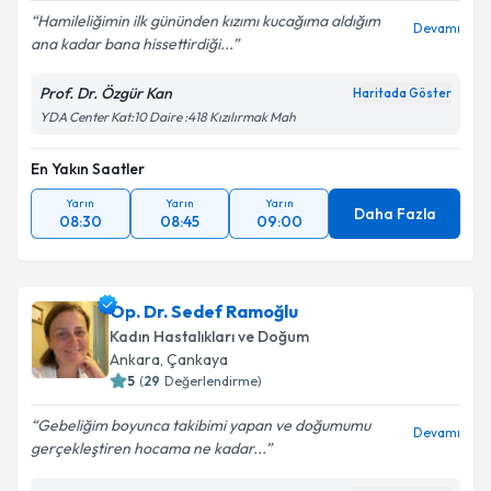
Hamileliğimin ilk gününden kızımı kucağıma aldığım
Devamı
ana kadar bana hissettirdiği...
Prof. Dr. Özgür Kan
Haritada Göster
YDA Center Kat:10 Daire :418 Kızılırmak Mah
En Yakın Saatler
Yarın
Yarın
Yarın
Daha Fazla
08:30
08:45
09:00
Op. Dr. Sedef Ramoğlu
Kadın Hastalıkları ve Doğum
Ankara
, Çankaya
5
(
29
Değerlendirme)
Gebeliğim boyunca takibimi yapan ve doğumumu
Devamı
gerçekleştiren hocama ne kadar...