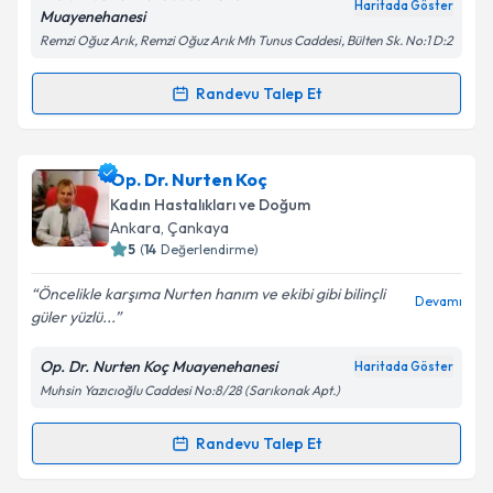
Kişisel verilerimin işlenmesine ilişkin
Aydınlatma
Haritada Göster
Muayenehanesi
Metni
'ni okudum ve kişisel verilerimin belirtilen
Remzi Oğuz Arık, Remzi Oğuz Arık Mh Tunus Caddesi, Bülten Sk. No:1 D:2
kapsamda işlenmesini kabul ediyorum.
Randevu Talep Et
Randevu Takvimi Talebi
Takvim Talebini Gönder
Prof. Dr. Onur Karabacak
için randevu takvimi
Op. Dr. Nurten Koç
talebi oluşturun. Size bu uzmandan randevu almanız
Kadın Hastalıkları ve Doğum
için bir takvim hazırlandığında e-posta ile
Ankara
, Çankaya
bilgilendireceğiz.
5
(
14
Değerlendirme)
E-posta Adresiniz
Öncelikle karşıma Nurten hanım ve ekibi gibi bilinçli
Devamı
güler yüzlü...
Op. Dr. Nurten Koç Muayenehanesi
Haritada Göster
Muhsin Yazıcıoğlu Caddesi No:8/28 (Sarıkonak Apt.)
Kişisel verilerimin işlenmesine ilişkin
Aydınlatma
Metni
'ni okudum ve kişisel verilerimin belirtilen
kapsamda işlenmesini kabul ediyorum.
Randevu Talep Et
Randevu Takvimi Talebi