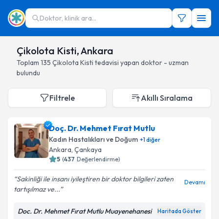
Doktor, klinik ara...
Çikolota Kisti, Ankara
Toplam
135
Çikolota Kisti
tedavisi yapan doktor - uzman
bulundu
Filtrele
Akıllı Sıralama
Doç. Dr. Mehmet Fırat Mutlu
Kadın Hastalıkları ve Doğum
+
1
diğer
Ankara
, Çankaya
5
(
437
Değerlendirme)
Sakinliği ile insanı iyileştiren bir doktor bilgileri zaten
Devamı
tartışılmaz ve...
Doc. Dr. Mehmet Fırat Mutlu Muayenehanesi
Haritada Göster