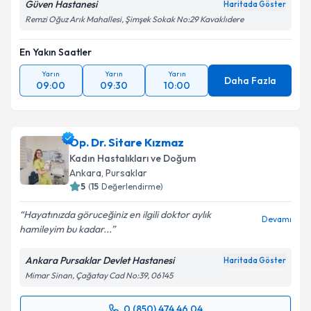
Güven Hastanesi
Haritada Göster
Remzi Oğuz Arık Mahallesi, Şimşek Sokak No:29 Kavaklıdere
En Yakın Saatler
Yarın
Yarın
Yarın
Daha Fazla
09:00
09:30
10:00
Op. Dr. Sitare Kızmaz
Kadın Hastalıkları ve Doğum
Ankara
, Pursaklar
5
(
15
Değerlendirme)
Hayatınızda göruceğiniz en ilgili doktor aylık
Devamı
hamileyim bu kadar...
Ankara Pursaklar Devlet Hastanesi
Haritada Göster
Mimar Sinan, Çağatay Cad No:39, 06145
0 (850) 474 46 04