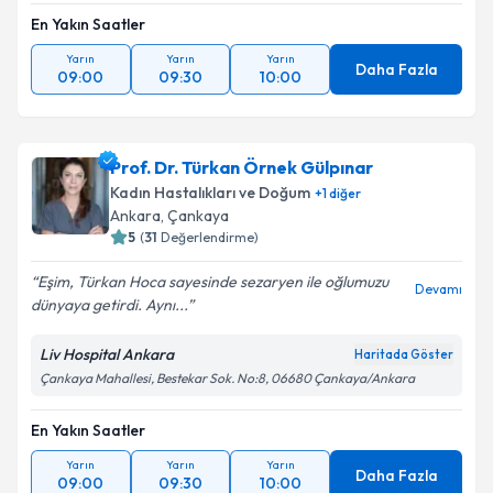
En Yakın Saatler
Yarın
Yarın
Yarın
Daha Fazla
09:00
09:30
10:00
Prof. Dr. Türkan Örnek Gülpınar
Kadın Hastalıkları ve Doğum
+
1
diğer
Ankara
, Çankaya
5
(
31
Değerlendirme)
Eşim, Türkan Hoca sayesinde sezaryen ile oğlumuzu
Devamı
dünyaya getirdi. Aynı...
Liv Hospital Ankara
Haritada Göster
Çankaya Mahallesi, Bestekar Sok. No:8, 06680 Çankaya/Ankara
En Yakın Saatler
Yarın
Yarın
Yarın
Daha Fazla
09:00
09:30
10:00