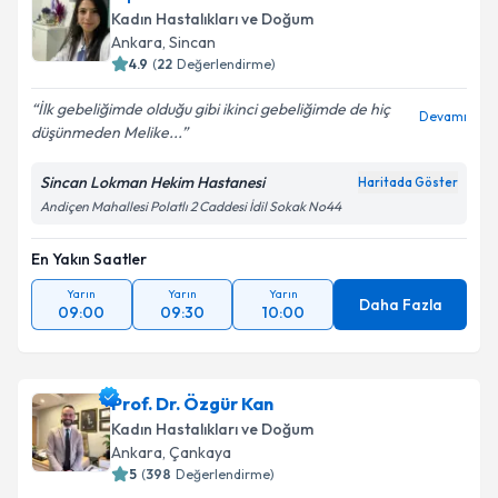
Kadın Hastalıkları ve Doğum
Ankara
, Sincan
4.9
(
22
Değerlendirme)
İlk gebeliğimde olduğu gibi ikinci gebeliğimde de hiç
Devamı
düşünmeden Melike...
Sincan Lokman Hekim Hastanesi
Haritada Göster
Andiçen Mahallesi Polatlı 2 Caddesi İdil Sokak No44
En Yakın Saatler
Yarın
Yarın
Yarın
Daha Fazla
09:00
09:30
10:00
Prof. Dr. Özgür Kan
Kadın Hastalıkları ve Doğum
Ankara
, Çankaya
5
(
398
Değerlendirme)