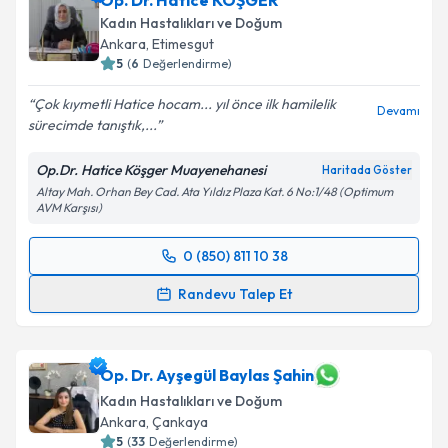
Op. Dr. Hatice KÖŞGER
için bir takvim hazırlandığında e-posta ile
bilgilendireceğiz.
Kadın Hastalıkları ve Doğum
Ankara
, Etimesgut
E-posta Adresiniz
5
(
6
Değerlendirme)
Çok kıymetli Hatice hocam... yıl önce ilk hamilelik
Devamı
sürecimde tanıştık,...
Kişisel verilerimin işlenmesine ilişkin
Aydınlatma
Op.Dr. Hatice Köşger Muayenehanesi
Haritada Göster
Metni
'ni okudum ve kişisel verilerimin belirtilen
Altay Mah. Orhan Bey Cad. Ata Yıldız Plaza Kat. 6 No:1/48 (Optimum
kapsamda işlenmesini kabul ediyorum.
AVM Karşısı)
0 (850) 811 10 38
Takvim Talebini Gönder
Randevu Takvimi Talebi
Randevu Talep Et
Op. Dr. Hatice KÖŞGER
için randevu takvimi talebi
oluşturun. Size bu uzmandan randevu almanız için bir
takvim hazırlandığında e-posta ile bilgilendireceğiz.
Op. Dr. Ayşegül Baylas Şahin
Kadın Hastalıkları ve Doğum
E-posta Adresiniz
Ankara
, Çankaya
5
(
33
Değerlendirme)