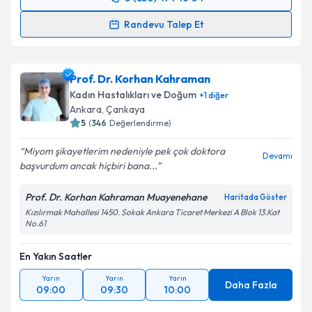
Randevu Takvimi Talebi
Randevu Talep Et
Op. Dr. Sitare Kızmaz
için randevu takvimi talebi
oluşturun. Size bu uzmandan randevu almanız için bir
Prof. Dr. Korhan Kahraman
takvim hazırlandığında e-posta ile bilgilendireceğiz.
Kadın Hastalıkları ve Doğum
+
1
diğer
E-posta Adresiniz
Ankara
, Çankaya
5
(
346
Değerlendirme)
Miyom şikayetlerim nedeniyle pek çok doktora
Devamı
başvurdum ancak hiçbiri bana...
Kişisel verilerimin işlenmesine ilişkin
Aydınlatma
Metni
'ni okudum ve kişisel verilerimin belirtilen
Prof. Dr. Korhan Kahraman Muayenehane
Haritada Göster
kapsamda işlenmesini kabul ediyorum.
Kızılırmak Mahallesi 1450. Sokak Ankara Ticaret Merkezi A Blok 13.Kat
No.61
Takvim Talebini Gönder
En Yakın Saatler
Yarın
Yarın
Yarın
Daha Fazla
09:00
09:30
10:00