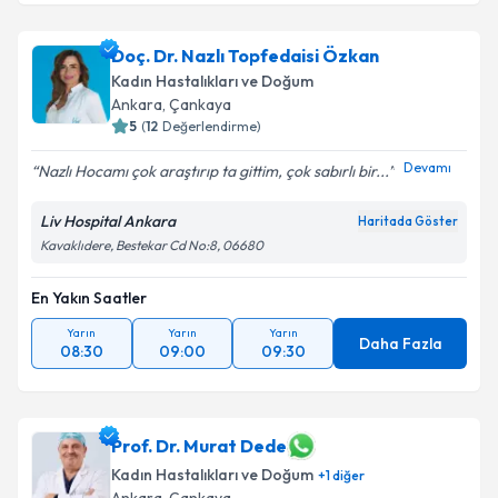
Doç. Dr. Nazlı Topfedaisi Özkan
Kadın Hastalıkları ve Doğum
Ankara
, Çankaya
5
(
12
Değerlendirme)
Devamı
Nazlı Hocamı çok araştırıp ta gittim, çok sabırlı bir...
Liv Hospital Ankara
Haritada Göster
Kavaklıdere, Bestekar Cd No:8, 06680
En Yakın Saatler
Yarın
Yarın
Yarın
Daha Fazla
08:30
09:00
09:30
Prof. Dr. Murat Dede
Kadın Hastalıkları ve Doğum
+
1
diğer