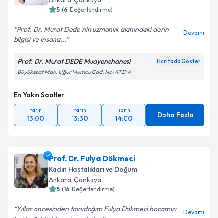
Ankara
, Çankaya
5
(
6
Değerlendirme)
Prof. Dr. Murat Dede'nin uzmanlık alanındaki derin
Devamı
bilgisi ve insana...
Prof. Dr. Murat DEDE Muayenehanesi
Haritada Göster
Büyükesat Mah. Uğur Mumcu Cad. No: 47 D:4
En Yakın Saatler
Yarın
Yarın
Yarın
Daha Fazla
13:00
13:30
14:00
Prof. Dr. Fulya Dökmeci
Kadın Hastalıkları ve Doğum
Ankara
, Çankaya
5
(
16
Değerlendirme)
Yıllar öncesinden taınıdoğım Fulya Dökmeci hocamızı
Devamı