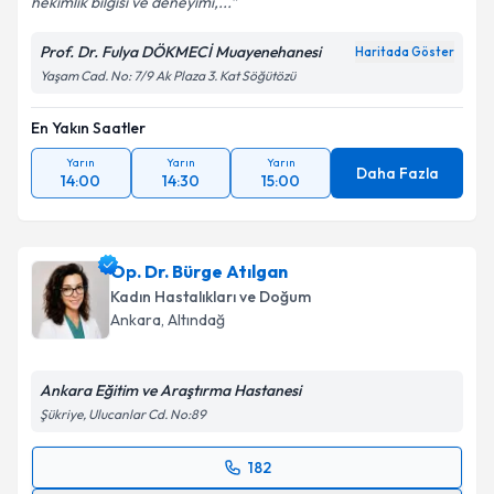
hekimlik bilgisi ve deneyimi,...
Prof. Dr. Fulya DÖKMECİ Muayenehanesi
Haritada Göster
Yaşam Cad. No: 7/9 Ak Plaza 3. Kat Söğütözü
En Yakın Saatler
Yarın
Yarın
Yarın
Daha Fazla
14:00
14:30
15:00
Op. Dr. Bürge Atılgan
Kadın Hastalıkları ve Doğum
Ankara
, Altındağ
Ankara Eğitim ve Araştırma Hastanesi
Şükriye, Ulucanlar Cd. No:89
182
Randevu Takvimi Talebi