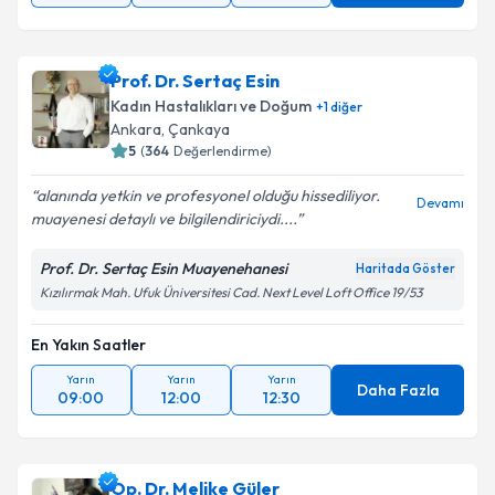
Prof. Dr. Sertaç Esin
Kadın Hastalıkları ve Doğum
+
1
diğer
Ankara
, Çankaya
5
(
364
Değerlendirme)
alanında yetkin ve profesyonel olduğu hissediliyor.
Devamı
muayenesi detaylı ve bilgilendiriciydi....
Prof. Dr. Sertaç Esin Muayenehanesi
Haritada Göster
Kızılırmak Mah. Ufuk Üniversitesi Cad. Next Level Loft Office 19/53
En Yakın Saatler
Yarın
Yarın
Yarın
Daha Fazla
09:00
12:00
12:30
Op. Dr. Melike Güler