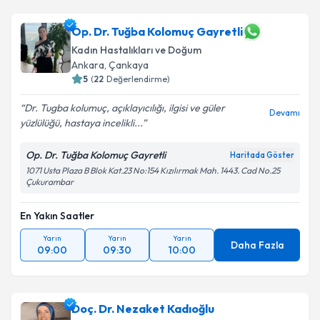
Op. Dr. Tuğba Kolomuç Gayretli
Kadın Hastalıkları ve Doğum
Ankara
, Çankaya
5
(
22
Değerlendirme)
Dr. Tugba kolumuç, açıklayıcılığı, ilgisi ve güler
Devamı
yüzlülüğü, hastaya incelikli...
Op. Dr. Tuğba Kolomuç Gayretli
Haritada Göster
1071 Usta Plaza B Blok Kat.23 No:154 Kızılırmak Mah. 1443. Cad No.25
Çukurambar
En Yakın Saatler
Yarın
Yarın
Yarın
Daha Fazla
09:00
09:30
10:00
Doç. Dr. Nezaket Kadıoğlu