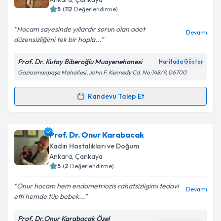
bilgilendireceğiz.
5
(
112
Değerlendirme)
E-posta Adresiniz
Hocam sayesinde yıllardır sorun olan adet
Devamı
düzensizliğimi tek bir hapla...
Prof. Dr. Kutay Biberoğlu Muayenehanesi
Haritada Göster
Gaziosmanpaşa Mahallesi, John F. Kennedy Cd. No:148/9, 06700
Kişisel verilerimin işlenmesine ilişkin
Aydınlatma
Metni
'ni okudum ve kişisel verilerimin belirtilen
kapsamda işlenmesini kabul ediyorum.
Randevu Talep Et
Randevu Takvimi Talebi
Takvim Talebini Gönder
Prof. Dr. Kutay Biberoglu
için randevu takvimi talebi
Prof. Dr. Onur Karabacak
oluşturun. Size bu uzmandan randevu almanız için bir
Kadın Hastalıkları ve Doğum
takvim hazırlandığında e-posta ile bilgilendireceğiz.
Ankara
, Çankaya
5
(
2
Değerlendirme)
E-posta Adresiniz
Onur hocam hem endometriozis rahatsizligimi tedavi
Devamı
etti hemde tüp bebek...
Prof. Dr.Onur Karabacak Özel