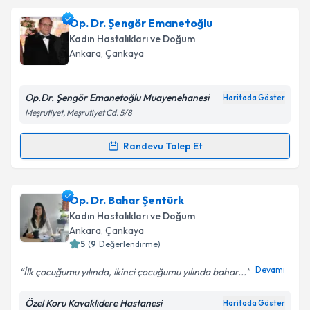
Takvim Talebini Gönder
Op. Dr. Nurten Koç
için randevu takvimi talebi
Op. Dr. Şengör Emanetoğlu
oluşturun. Size bu uzmandan randevu almanız için bir
Kadın Hastalıkları ve Doğum
takvim hazırlandığında e-posta ile bilgilendireceğiz.
Ankara
, Çankaya
E-posta Adresiniz
Op.Dr. Şengör Emanetoğlu Muayenehanesi
Haritada Göster
Meşrutiyet, Meşrutiyet Cd. 5/8
Kişisel verilerimin işlenmesine ilişkin
Aydınlatma
Randevu Talep Et
Randevu Takvimi Talebi
Metni
'ni okudum ve kişisel verilerimin belirtilen
kapsamda işlenmesini kabul ediyorum.
Op. Dr. Şengör Emanetoğlu
için randevu takvimi
Op. Dr. Bahar Şentürk
talebi oluşturun. Size bu uzmandan randevu almanız
Takvim Talebini Gönder
Kadın Hastalıkları ve Doğum
için bir takvim hazırlandığında e-posta ile
Ankara
, Çankaya
bilgilendireceğiz.
5
(
9
Değerlendirme)
E-posta Adresiniz
Devamı
İlk çocuğumu yılında, ikinci çocuğumu yılında bahar...
Özel Koru Kavaklıdere Hastanesi
Haritada Göster