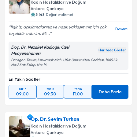
Kadın Hastalıkları ve Doğum
Ankara
, Çankaya
5
(
48
Değerlendirme)
İlginiz, açıklamalarınız ve nazik yaklaşımınız için çok
Devamı
teşekkür ederim. Eli...
Doç. Dr. Nezaket Kadıoğlu Özel
Haritada Göster
Muayenehanesi
Paragon Tower, Kızılırmak Mah. Ufuk Üniversitesi Caddesi, 1445 Sk.
No:2 Kat: 3 Kapı No: 16
En Yakın Saatler
Yarın
Yarın
Yarın
Daha Fazla
09:00
09:30
11:00
Op. Dr. Sevim Turhan
Kadın Hastalıkları ve Doğum
Ankara
, Çankaya