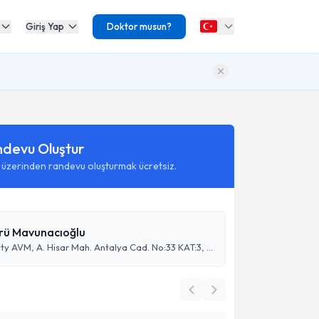
Giriş Yap
Doktor musun?
ndevu Oluştur
 üzerinden randevu oluşturmak ücretsiz.
rü Mavunacıoğlu
Manavgat City AVM, A. Hisar Mah. Antalya Cad. No:33 KAT:3, 07600 Manavgat/Antalya