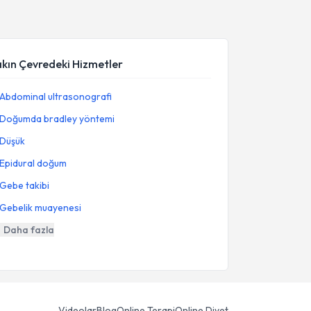
akın Çevredeki Hizmetler
Abdominal ultrasonografi
Doğumda bradley yöntemi
Düşük
Epidural doğum
Gebe takibi
Gebelik muayenesi
Daha fazla
Videolar
Blog
Online Terapi
Online Diyet