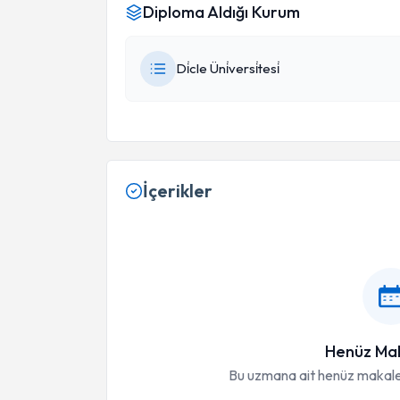
Diploma Aldığı Kurum
Di̇cle Üni̇versi̇tesi̇
İçerikler
Henüz Mak
Bu uzmana ait henüz makale