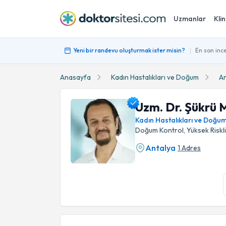
Uzmanlar
Klin
|
Yeni bir randevu oluşturmak ister misin?
En son ince
Anasayfa
Kadın Hastalıkları ve Doğum
An
Uzm. Dr. Şükrü 
Kadın Hastalıkları ve Doğu
Doğum Kontrol, Yüksek Riskli
Antalya
1 Adres
Uzm. Dr. Şükrü Mavunacıoğlu Profil Fotoğrafı