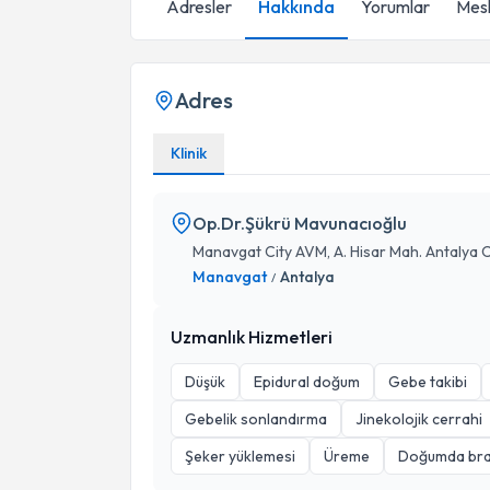
Adresler
Hakkında
Yorumlar
Mesl
Adres
Klinik
Op.Dr.Şükrü Mavunacıoğlu
Manavgat City AVM, A. Hisar Mah. Antalya
Manavgat
Antalya
/
Uzmanlık Hizmetleri
Düşük
Epidural doğum
Gebe takibi
Gebelik sonlandırma
Jinekolojik cerrahi
Şeker yüklemesi
Üreme
Doğumda bra