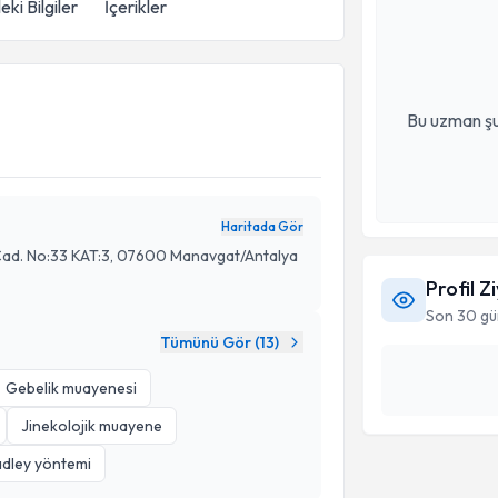
eki Bilgiler
İçerikler
Bu uzman şu
Haritada Gör
 Cad. No:33 KAT:3, 07600 Manavgat/Antalya
Profil Z
Son 30 gü
Tümünü Gör (
13
)
Gebelik muayenesi
Jinekolojik muayene
dley yöntemi