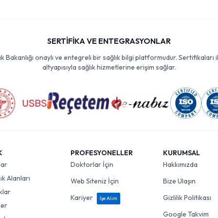
SERTİFİKA VE ENTEGRASYONLAR
Bakanlığı onaylı ve entegreli bir sağlık bilgi platformudur. Sertifikaları i
altyapısıyla sağlık hizmetlerine erişim sağlar.
K
PROFESYONELLER
KURUMSAL
lar
Doktorlar İçin
Hakkımızda
k Alanları
Web Siteniz İçin
Bize Ulaşın
klar
Kariyer
Gizlilik Politikası
İşe Alım
ler
Google Takvim