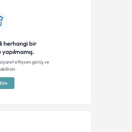
li herhangi bir
 yapılmamış.
ziyaret ettiysen görüş ve
bilirsin.
Ekle