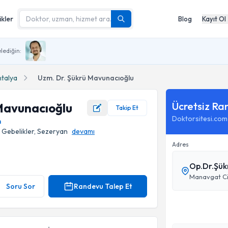
ikler
Blog
Kayıt Ol
lediğin:
talya
Uzm. Dr. Şükrü Mavunacıoğlu
Ücretsiz Ra
Mavunacıoğlu
Takip Et
Doktorsitesi.com
m
 Gebelikler, Sezeryan
devamı
Adres
Op.Dr.Şük
Soru Sor
Randevu Talep Et