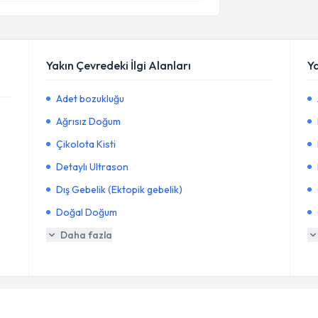
Yakın Çevredeki İlgi Alanları
Y
Adet bozukluğu
Ağrısız Doğum
Çikolota Kisti
Detaylı Ultrason
Dış Gebelik (Ektopik gebelik)
Doğal Doğum
Daha fazla