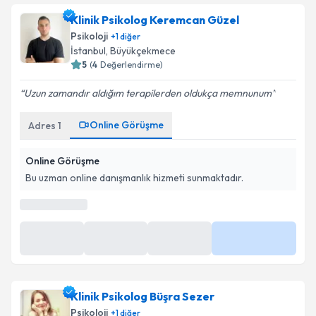
Klinik Psikolog Keremcan Güzel
Psikoloji
+
1
diğer
İstanbul
,
Büyükçekmece
5
(
4
Değerlendirme)
Uzun zamandır aldığım terapilerden oldukça memnunum
Online Görüşme
Adres
1
Online Görüşme
Bu uzman online danışmanlık hizmeti sunmaktadır.
En Yakın Saatler
Yarın
Yarın
Yarın
Daha Fazla
08:00
09:00
10:00
Klinik Psikolog Büşra Sezer