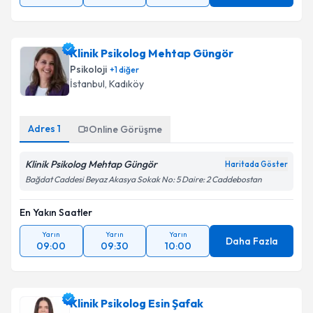
11:00
12:00
13:00
Klinik Psikolog Mehtap Güngör
Psikoloji
+
1
diğer
İstanbul
,
Kadıköy
Adres
1
Online Görüşme
Klinik Psikolog Mehtap Güngör
Haritada Göster
Bağdat Caddesi Beyaz Akasya Sokak No: 5 Daire: 2 Caddebostan
En Yakın Saatler
Yarın
Yarın
Yarın
Daha Fazla
09:00
09:30
10:00
Klinik Psikolog Esin Şafak