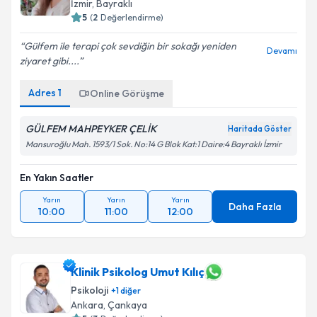
İzmir
,
Bayraklı
E-posta Adresiniz
5
(
2
Değerlendirme)
Gülfem ile terapi çok sevdiğin bir sokağı yeniden
Devamı
ziyaret gibi....
Kişisel verilerimin işlenmesine ilişkin
Aydınlatma
Adres
1
Online Görüşme
Metni
'ni okudum ve kişisel verilerimin belirtilen
kapsamda işlenmesini kabul ediyorum.
GÜLFEM MAHPEYKER ÇELİK
Haritada Göster
Mansuroğlu Mah. 1593/1 Sok. No:14 G Blok Kat:1 Daire:4 Bayraklı İzmir
Takvim Talebini Gönder
En Yakın Saatler
Yarın
Yarın
Yarın
Daha Fazla
10:00
11:00
12:00
Klinik Psikolog Umut Kılıç
Psikoloji
+
1
diğer
Ankara
,
Çankaya