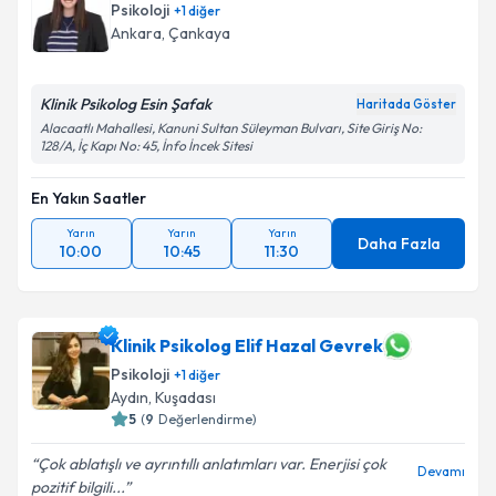
Psikoloji
+
1
diğer
Ankara
,
Çankaya
Klinik Psikolog Esin Şafak
Haritada Göster
Alacaatlı Mahallesi, Kanuni Sultan Süleyman Bulvarı, Site Giriş No:
128/A, İç Kapı No: 45, İnfo İncek Sitesi
En Yakın Saatler
Yarın
Yarın
Yarın
Daha Fazla
10:00
10:45
11:30
Klinik Psikolog Elif Hazal Gevrek
Psikoloji
+
1
diğer
Aydın
,
Kuşadası
5
(
9
Değerlendirme)
Çok ablatışlı ve ayrıntıllı anlatımları var. Enerjisi çok
Devamı