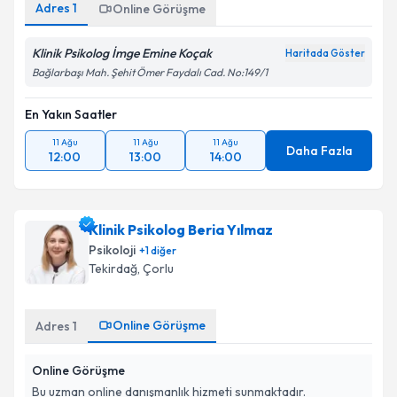
Adres
1
Online Görüşme
Klinik Psikolog İmge Emine Koçak
Haritada Göster
Bağlarbaşı Mah. Şehit Ömer Faydalı Cad. No:149/1
En Yakın Saatler
11 Ağu
11 Ağu
11 Ağu
Daha Fazla
12:00
13:00
14:00
Klinik Psikolog Beria Yılmaz
Psikoloji
+
1
diğer
Tekirdağ
,
Çorlu
Online Görüşme
Adres
1
Online Görüşme