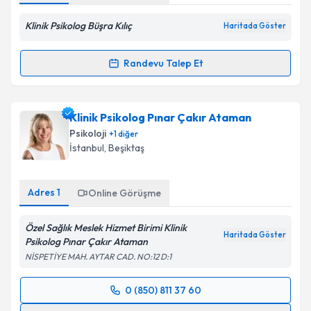
Klinik Psikolog Büşra Kılıç
Haritada Göster
Randevu Talep Et
Randevu Takvimi Talebi
Klinik Psikolog Büşra Kılıç
için randevu takvimi talebi
Klinik Psikolog Pınar Çakır Ataman
oluşturun. Size bu uzmandan randevu almanız için bir
Psikoloji
+
1
diğer
takvim hazırlandığında e-posta ile bilgilendireceğiz.
İstanbul
,
Beşiktaş
E-posta Adresiniz
Adres
1
Online Görüşme
Özel Sağlık Meslek Hizmet Birimi Klinik
Haritada Göster
Kişisel verilerimin işlenmesine ilişkin
Aydınlatma
Psikolog Pınar Çakır Ataman
Metni
'ni okudum ve kişisel verilerimin belirtilen
NİSPETİYE MAH. AYTAR CAD. NO:12 D:1
kapsamda işlenmesini kabul ediyorum.
0 (850) 811 37 60
Randevu Takvimi Talebi