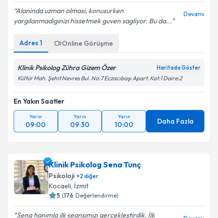
Alaninda uzman olmasi, konusurken
Devamı
yargilanmadiginizi hissetmek guven sagliyor. Bu da...
Adres
1
Online Görüşme
Klinik Psikolog Zühra Gizem Özer
Haritada Göster
Kültür Mah. Şehit Nevres Bul. No:7 Eczacıbaşı Apart. Kat:1 Daire:2
En Yakın Saatler
Yarın
Yarın
Yarın
Daha Fazla
09:00
09:30
10:00
Klinik Psikolog Sena Tunç
Psikoloji
+
2
diğer
Kocaeli
,
İzmit
5
(
176
Değerlendirme)
Sena hanımla ilk seansımızı gerçekleştirdik. İlk