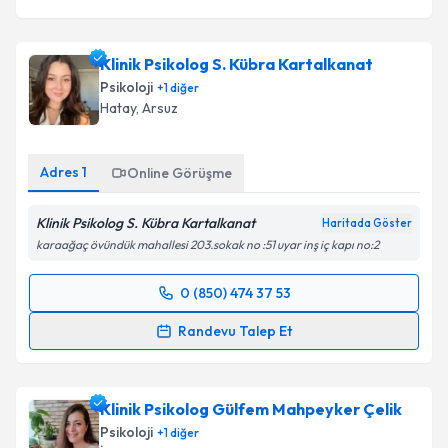
Klinik Psikolog S. Kübra Kartalkanat
Psikoloji
+
1
diğer
Hatay
,
Arsuz
Adres
1
Online Görüşme
Klinik Psikolog S. Kübra Kartalkanat
Haritada Göster
karaağaç övündük mahallesi 203.sokak no :51 uyar inş iç kapı no:2
0 (850) 474 37 53
Randevu Takvimi Talebi
Randevu Talep Et
Klinik Psikolog S. Kübra Kartalkanat
için randevu
takvimi talebi oluşturun. Size bu uzmandan randevu
Klinik Psikolog Gülfem Mahpeyker Çelik
almanız için bir takvim hazırlandığında e-posta ile
bilgilendireceğiz.
Psikoloji
+
1
diğer