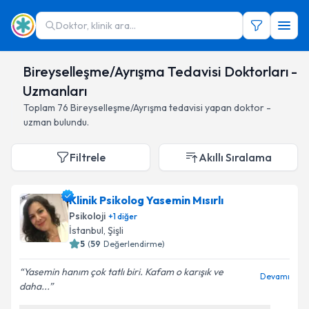
Doktor, klinik ara...
Bireyselleşme/Ayrışma Tedavisi Doktorları -
Uzmanları
Toplam
76
Bireyselleşme/Ayrışma
tedavisi yapan doktor -
uzman bulundu.
Filtrele
Akıllı Sıralama
Klinik Psikolog Yasemin Mısırlı
Psikoloji
+
1
diğer
İstanbul
,
Şişli
5
(
59
Değerlendirme)
Yasemin hanım çok tatlı biri. Kafam o karışık ve
Devamı
daha...