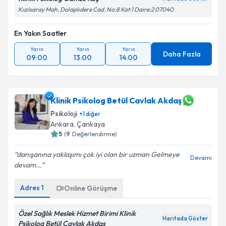
Kızılsaray Mah. Dolaplıdere Cad. No:8 Kat:1 Daire:2 07040
En Yakın Saatler
Yarın
Yarın
Yarın
Daha Fazla
09:00
13:00
14:00
Klinik Psikolog Betül Cavlak Akdaş
Psikoloji
+
1
diğer
Ankara
,
Çankaya
5
(
9
Değerlendirme)
danışanına yaklaşımı çok iyi olan bir uzman Gelmeye
Devamı
devam...
Adres
1
Online Görüşme
Özel Sağlık Meslek Hizmet Birimi Klinik
Haritada Göster
Psikolog Betül Cavlak Akdaş