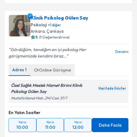
Klinik Psikolog Gülen Say
Psikoloji
+
1
diğer
Ankara
,
Çankaya
5
(
1
Değerlendirme)
Gördüğüm, tanıdığım en iyi psikolog Her
Devamı
görüşmemizde kendimi biraz...
Adres
1
Online Görüşme
Özel Sağlık Meslek Hizmet Birimi Klinik
Haritada Göster
Psikolog Gülen Say
Mustafa Kemal Mah. 2141 Cad. 37/7
En Yakın Saatler
Yarın
Yarın
Yarın
Daha Fazla
10:00
11:00
12:00