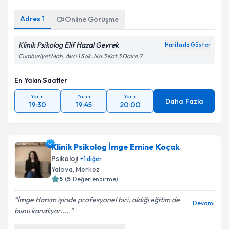
pozitif bilgili...
Adres
1
Online Görüşme
Klinik Psikolog Elif Hazal Gevrek
Haritada Göster
Cumhuriyet Mah. Avcı 1 Sok. No:3 Kat:3 Daire:7
En Yakın Saatler
Yarın
Yarın
Yarın
Daha Fazla
19:30
19:45
20:00
Klinik Psikolog İmge Emine Koçak
Psikoloji
+
1
diğer
Yalova
,
Merkez
5
(
5
Değerlendirme)
İmge Hanım işinde profesyonel biri, aldığı eğitim de
Devamı
bunu kanıtlıyor.....