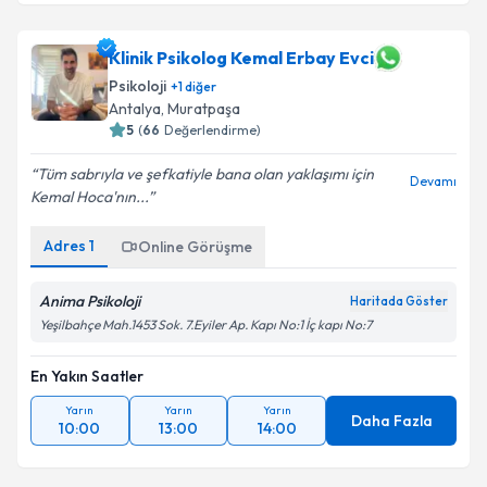
Klinik Psikolog Kemal Erbay Evci
Psikoloji
+
1
diğer
Antalya
,
Muratpaşa
5
(
66
Değerlendirme)
Tüm sabrıyla ve şefkatiyle bana olan yaklaşımı için
Devamı
Kemal Hoca'nın...
Adres
1
Online Görüşme
Anima Psikoloji
Haritada Göster
Yeşilbahçe Mah.1453 Sok. 7.Eyiler Ap. Kapı No:1 İç kapı No:7
En Yakın Saatler
Yarın
Yarın
Yarın
Daha Fazla
10:00
13:00
14:00