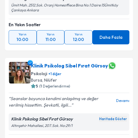
Ümit Mah. 2512.Sok. Oranj Homeoffiece Bina No:1 Daire:15Ümitköy
Çankaya Ankara
En Yakın Saatler
Yarın
Yarın
Yarın
Daha Fazla
10:00
11:00
12:00
Klinik Psikolog Sibel Fırat Gürsoy
Psikoloji
+
1
diğer
Bursa
,
Nilüfer
5
(
1
Değerlendirme)
Seanslar boyunca kendimi anlaşılmış ve değer
Devamı
verilmiş hissettim. Şevkatli, ilgili...
Klinik Psikolog Sibel Fırat Gürsoy
Haritada Göster
Altınşehir Mahallesi, 207. Sok. No:29/1