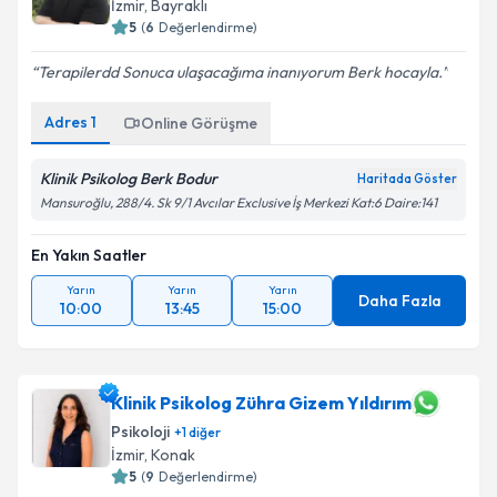
İzmir
,
Bayraklı
5
(
6
Değerlendirme)
Terapilerdd Sonuca ulaşacağıma inanıyorum Berk hocayla.
Adres
1
Online Görüşme
Klinik Psikolog Berk Bodur
Haritada Göster
Mansuroğlu, 288/4. Sk 9/1 Avcılar Exclusive İş Merkezi Kat:6 Daire:141
En Yakın Saatler
Yarın
Yarın
Yarın
Daha Fazla
10:00
13:45
15:00
Klinik Psikolog Zühra Gizem Yıldırım
Psikoloji
+
1
diğer
İzmir
,
Konak
5
(
9
Değerlendirme)