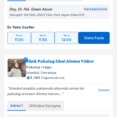
Doç. Dr. Psk. Gizem Akcan
Haritada Göster
Mavişehir Yali Mah. 6500/1 Sok. Park Yaşam Sitesi H/12
En Yakın Saatler
Yarın
Yarın
Yarın
Daha Fazla
11:00
11:30
12:00
Klinik Psikolog Sibel Almina Yıldırır
Psikoloji
+
1
diğer
İstanbul
,
Ümraniye
5
(
389
Değerlendirme)
İstanbul anadolu yakasında alanında uzman bir
Devamı
psikolog ararken Almina hanımı...
Adres
1
Online Görüşme