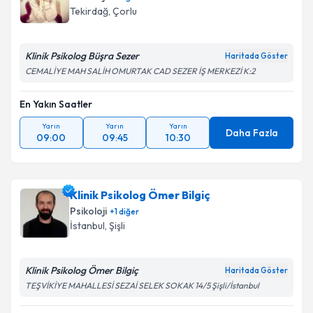
Psikoloji
+
1
diğer
Tekirdağ
,
Çorlu
Klinik Psikolog Büşra Sezer
Haritada Göster
CEMALİYE MAH SALİH OMURTAK CAD SEZER İŞ MERKEZİ K:2
En Yakın Saatler
Yarın
Yarın
Yarın
Daha Fazla
09:00
09:45
10:30
Klinik Psikolog Ömer Bilgiç
Psikoloji
+
1
diğer
İstanbul
,
Şişli
Klinik Psikolog Ömer Bilgiç
Haritada Göster
TEŞVİKİYE MAHALLESİ SEZAİ SELEK SOKAK 14/5 Şişli/İstanbul