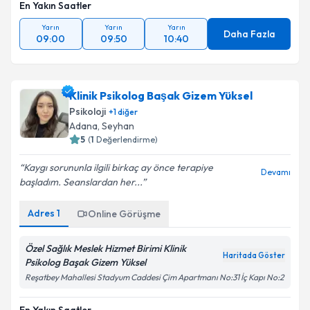
En Yakın Saatler
Yarın
Yarın
Yarın
Daha Fazla
09:00
09:50
10:40
Klinik Psikolog Başak Gizem Yüksel
Psikoloji
+
1
diğer
Adana
,
Seyhan
5
(
1
Değerlendirme)
Kaygı sorununla ilgili birkaç ay önce terapiye
Devamı
başladım. Seanslardan her...
Adres
1
Online Görüşme
Özel Sağlık Meslek Hizmet Birimi Klinik
Haritada Göster
Psikolog Başak Gizem Yüksel
Reşatbey Mahallesi Stadyum Caddesi Çim Apartmanı No:31 İç Kapı No:2