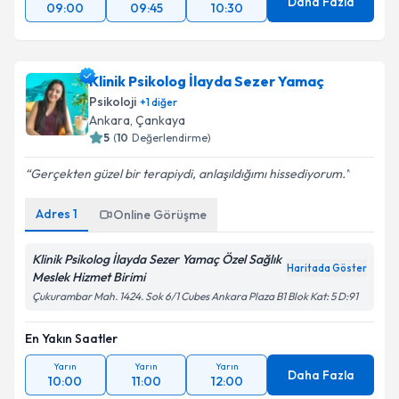
Daha Fazla
09:00
09:45
10:30
Klinik Psikolog İlayda Sezer Yamaç
Psikoloji
+
1
diğer
Ankara
,
Çankaya
5
(
10
Değerlendirme)
Gerçekten güzel bir terapiydi, anlaşıldığımı hissediyorum.
Adres
1
Online Görüşme
Klinik Psikolog İlayda Sezer Yamaç Özel Sağlık
Haritada Göster
Meslek Hizmet Birimi
Çukurambar Mah. 1424. Sok 6/1 Cubes Ankara Plaza B1 Blok Kat: 5 D:91
En Yakın Saatler
Yarın
Yarın
Yarın
Daha Fazla
10:00
11:00
12:00