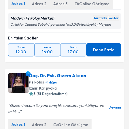
Adres
1
Adres
2
Adres
3
Online Görüşme
Modern Psikoloji Merkezi
Haritada Göster
Ortaklar Caddesi Sabah Apartmanı No:3 D:3 Mecidiyeköy Meydan
En Yakın Saatler
Yarın
Yarın
Yarın
Daha Fazla
12:00
16:00
17:00
Doç. Dr. Psk. Gizem Akcan
Psikoloji
+
1
diğer
İzmir
,
Karşıyaka
5
(
51
Değerlendirme)
Gizem hocam ile yeni tanıştık seansımı yeni bitiyor ve
Devamı
artık...
Adres
1
Adres
2
Online Görüşme