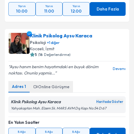
Yarın
Yarın
Yarın
Daha Fazla
10:00
11:00
12:00
Klinik Psikolog Aysu Karaca
Psikoloji
+
1
diğer
Kocaeli
,
İzmit
5
(
16
Değerlendirme)
Aysu hanım benim hayatımdaki en buyuk dönüm
Devamı
noktası. Onunla yapmis...
Adres
1
Online Görüşme
Klinik Psikolog Aysu Karaca
Haritada Göster
Yahyakaptan Mah. Elzem Sk. MARS AVM Dış Kapı No:54 D:67
En Yakın Saatler
8 Ağu
8 Ağu
8 Ağu