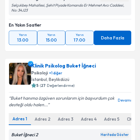
Selçukbey Mahallesi, Şehit Piyade Komando Er Mehmet Avcı Caddesi,
No: 34J23
En Yakın Saatler
Yarın
Yarın
Yarın
Daha Fazla
13:00
15:00
17:00
Klinik Psikolog Buket İğneci
Psikoloji
+
1
diğer
İstanbul
,
Beylikdüzü
5
(
27
Değerlendirme)
Buket hanıma özgüven sorunlarım için başvurdum çok
Devamı
desteği oldu halen...
Adres
1
Adres
2
Adres
3
Adres
4
Adres
5
Onl
Buket İğneci 2
Haritada Göster