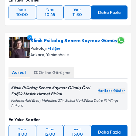
En Yakın Saatler
Yarın
Yarın
Yarın
Daha Fazla
10:00
10:45
11:30
Klinik Psikolog Senem Kaymaz Gümüş
Psikoloji
+
1
diğer
Ankara
,
Yenimahalle
Adres
1
Online Görüşme
Klinik Psikolog Senem Kaymaz Gümüş Özel
Haritada Göster
Sağlık Meslek Hizmet Birimi
Mehmet Akif Ersoy Mahallesi 274. Sokak No:1 B Blok Daire 74 Wings
Ankara
En Yakın Saatler
Yarın
Yarın
Yarın
Daha Fazla