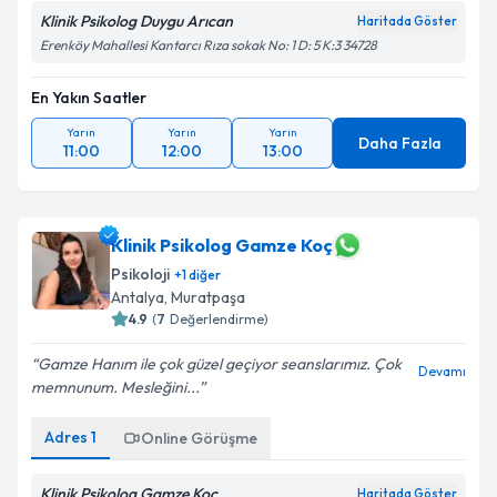
Klinik Psikolog Duygu Arıcan
Haritada Göster
Erenköy Mahallesi Kantarcı Rıza sokak No: 1 D: 5 K:3 34728
En Yakın Saatler
Yarın
Yarın
Yarın
Daha Fazla
11:00
12:00
13:00
Klinik Psikolog Gamze Koç
Psikoloji
+
1
diğer
Antalya
,
Muratpaşa
4.9
(
7
Değerlendirme)
Gamze Hanım ile çok güzel geçiyor seanslarımız. Çok
Devamı
memnunum. Mesleğini...
Adres
1
Online Görüşme
Klinik Psikolog Gamze Koç
Haritada Göster