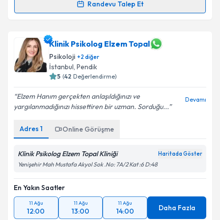
Takvim Talebini Gönder
Randevu Talep Et
Klinik Psikolog Pınar Çakır Ataman
için randevu
takvimi talebi oluşturun. Size bu uzmandan randevu
almanız için bir takvim hazırlandığında e-posta ile
Klinik Psikolog Elzem Topal
bilgilendireceğiz.
Psikoloji
+
2
diğer
İstanbul
,
Pendik
E-posta Adresiniz
5
(
42
Değerlendirme)
Elzem Hanım gerçekten anlaşıldığınızı ve
Devamı
yargılanmadığınızı hissettiren bir uzman. Sorduğu...
Kişisel verilerimin işlenmesine ilişkin
Aydınlatma
Adres
1
Online Görüşme
Metni
'ni okudum ve kişisel verilerimin belirtilen
kapsamda işlenmesini kabul ediyorum.
Klinik Psikolog Elzem Topal Kliniği
Haritada Göster
Yenişehir Mah Mustafa Akyol Sok .No: 7A/2 Kat :6 D:48
Takvim Talebini Gönder
En Yakın Saatler
11 Ağu
11 Ağu
11 Ağu
Daha Fazla
12:00
13:00
14:00