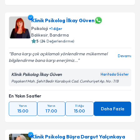
Klinik Psikolog İlkay Güven
Psikoloji
+
1
diğer
Balıkesir
,
Bandırma
5
(
24
Değerlendirme)
Bana karşı çok açıklamalı yönlendirme mükemmel
Devamı
bilgilendirme bana karşı enerjimiz...
Klinik Psikolog İlkay Güven
Haritada Göster
Paşakent Mah. Şehit Bedir Karabıyık Cad. Cumhuriyet Ap. No : 7/B
En Yakın Saatler
Yarın
Yarın
11 Ağu
Daha Fazla
15:00
17:00
15:00
Klinik Psikolog Büşra Dargut Yalçınkaya