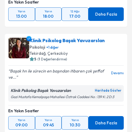
En Yakın Saatler
Yarın
Yarın
12 Ağu
Daha Fazla
13:00
18:00
17:00
Klinik Psikolog Başak Yavuzarslan
Psikoloji
+
1
diğer
Tekirdağ
,
Çerkezköy
5
(
1
Değerlendirme)
Başak hn ile sürecin en başından itibaren çok şeffaf
Devamı
ve...
Klinik Psikolog Başak Yavuzarslan
Haritada Göster
Gazi Mustafa Kemalpaşa Mahallesi Öztrak Caddesi No : 139 K: 2 D:3
En Yakın Saatler
Yarın
Yarın
Yarın
Daha Fazla
09:00
09:45
10:30