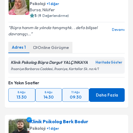
Psikoloji
+
1
diğer
Bursa
,
Nilüfer
5
(
9
Değerlendirme)
Büşra hanım ile yılında tanışmıştık. . defa bilişsel
Devamı
davranışçı...
Adres
1
Online Görüşme
Klinik Psikolog Büşra Dargut YALÇINKAYA
Haritada Göster
İhsaniye Barbaros Caddesi, İhsaniye, Kartallar Sk. no:4/1
En Yakın Saatler
8 Ağu
8 Ağu
11 Ağu
Daha Fazla
13:30
14:30
09:30
Klinik Psikolog Berk Bodur
Psikoloji
+
1
diğer