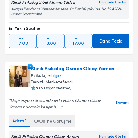
Klinik Psikolog Sibel Almina Yıldırır
Haritada Göster
Avrupa Residence Yamanevler Mah. Dr Fazıl Küçük Cad. No:10 A2/24
Ümraniye/İstanbul
En Yakın Saatler
Yarın
Yarın
Yarın
Daha Fazla
17:00
18:00
19:00
Klinik Psikolog Osman Olcay Yaman
Psikoloji
+
1
diğer
Denizli
,
Merkezefendi
5
(
6
Değerlendirme)
Depresyon sürecimde iyi ki yolum Osman Olcay
Devamı
Yaman hocamla kesişmiş....
Adres
1
Online Görüşme
Klinik Psikolog Osman Olcay Yaman
Haritada Göster