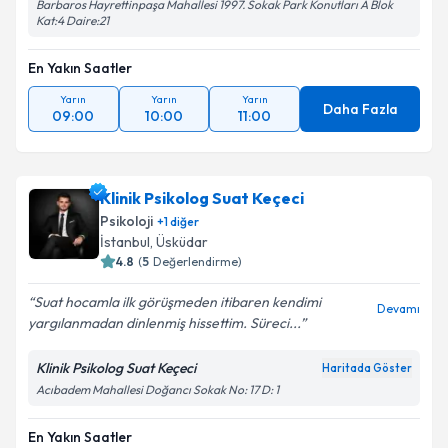
Barbaros Hayrettinpaşa Mahallesi 1997. Sokak Park Konutları A Blok
Kat:4 Daire:21
En Yakın Saatler
Yarın
Yarın
Yarın
Daha Fazla
09:00
10:00
11:00
Klinik Psikolog Suat Keçeci
Psikoloji
+
1
diğer
İstanbul
,
Üsküdar
4.8
(
5
Değerlendirme)
Suat hocamla ilk görüşmeden itibaren kendimi
Devamı
yargılanmadan dinlenmiş hissettim. Süreci...
Klinik Psikolog Suat Keçeci
Haritada Göster
Acıbadem Mahallesi Doğancı Sokak No: 17 D: 1
En Yakın Saatler