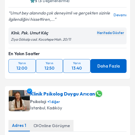
5
(
3
Değerlendirme)
Umut bey alanında çok deneyimli ve gerçekten sizinle
Devamı
ilgilendiğini hissettiren,...
Klnk. Psk. Umut Kılıç
Haritada Göster
Ziya Gökalp cad. Kocatepe Mah. 20/11
En Yakın Saatler
Yarın
Yarın
Yarın
Daha Fazla
12:00
12:50
13:40
Klinik Psikolog Duygu Arıcan
Psikoloji
+
1
diğer
İstanbul
,
Kadıköy
Adres
1
Online Görüşme