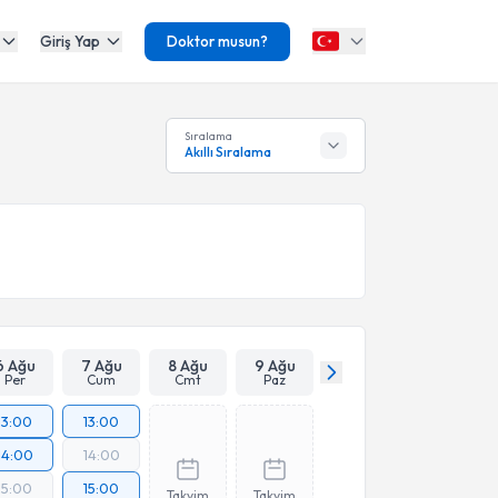
Giriş Yap
Doktor musun?
Sıralama
Akıllı Sıralama
6 Ağu
7 Ağu
8 Ağu
9 Ağu
Per
Cum
Cmt
Paz
13:00
13:00
14:00
14:00
15:00
15:00
Takvim
Takvim