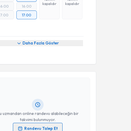
kapalıdır
kapalıdır
16:00
16:00
17:00
17:00
Daha Fazla Göster
akvimi Talebi
ikolog Fatma Nur Köksal Göksu
için randevu takvimi
turun. Size bu uzmandan randevu almanız için bir
rlandığında e-posta ile bilgilendireceğiz.
resiniz
u uzmandan online randevu alabileceğin bir
takvimi bulunmuyor.
Randevu Talep Et