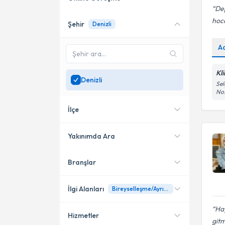
De
hoca
Şehir
Denizli
Online danışmanlık sunan
uzmanları göster
A
Sadece
Denizli
bölgesinde
uzman ara
Kl
Denizli
Sel
No:
İlçe
Yakınımda Ara
Branşlar
Konumuma yakın uzmanları
Merkezefendi
göster
Pamukkale
İlgi Alanları
Bireyselleşme/Ayrışma
Hay
Hizmetler
Klinik Psikolog
gitm