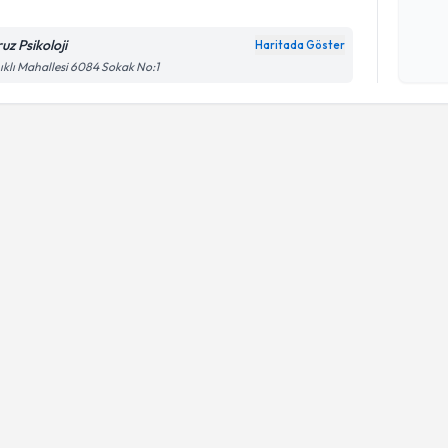
Kişisel
okudum
uz Psikoloji
Haritada Göster
işlenm
ıklı Mahallesi 6084 Sokak No:1