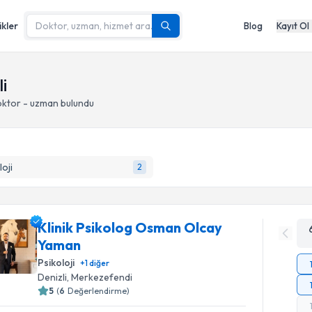
ikler
Blog
Kayıt Ol
i
oktor - uzman bulundu
loji
2
Klinik Psikolog Osman Olcay
Yaman
Psikoloji
+
1
diğer
Denizli
, Merkezefendi
5
(
6
Değerlendirme)