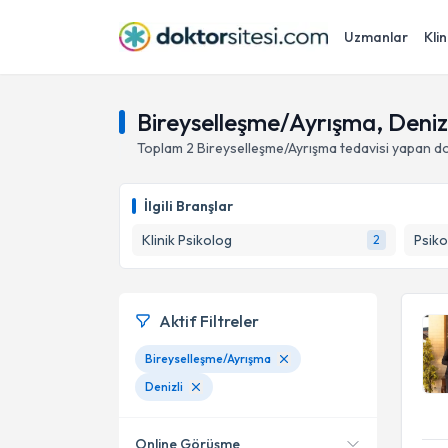
Uzmanlar
Klin
Bireyselleşme/Ayrışma, Denizl
Toplam
2
Bireyselleşme/Ayrışma
tedavisi yapan d
İlgili Branşlar
Klinik Psikolog
Psiko
2
Aktif Filtreler
Bireyselleşme/Ayrışma
Denizli
Online Görüşme