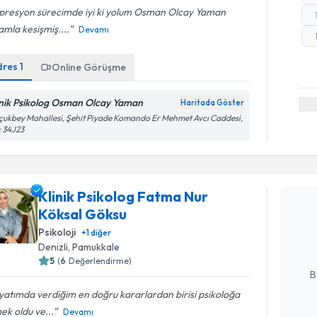
presyon sürecimde iyi ki yolum Osman Olcay Yaman
mla kesişmiş....
Devamı
dres
1
Online Görüşme
inik Psikolog Osman Olcay Yaman
Haritada Göster
çukbey Mahallesi, Şehit Piyade Komando Er Mehmet Avcı Caddesi,
 34J23
Randevu T
Klinik Psikolog Fatma Nur
Klinik Ps
Köksal Göksu
talebi oluş
takvim hazı
Psikoloji
+
1
diğer
Denizli
, Pamukkale
E-posta Ad
5
(
6
Değerlendirme)
B
atımda verdiğim en doğru kararlardan birisi psikoloğa
ek oldu ve...
Devamı