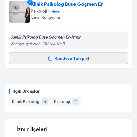
Klinik Psikolog Buse Göçmen Er
Psikoloji
+
1
diğer
İzmir
, Karşıyaka
Klinik Psikolog Buse Göçmen Er-İzmir
Bahriye Üçok Mah. 1762 sok. No 11
Randevu Talep Et
Randevu Takvimi Talebi
Klinik Psikolog Buse Göçmen Er
için randevu
takvimi talebi oluşturun. Size bu uzmandan randevu
İlgili Branşlar
almanız için bir takvim hazırlandığında e-posta ile
bilgilendireceğiz.
Klinik Psikolog
Psikoloji
4
4
E-posta Adresiniz
İzmir İlçeleri