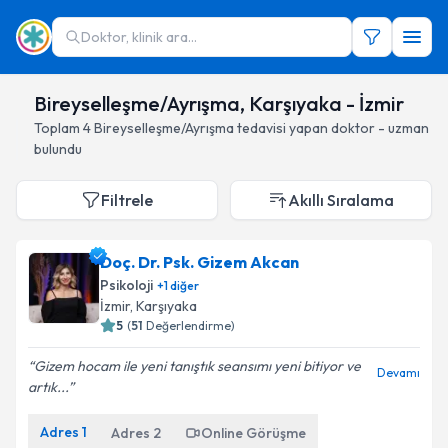
Doktor, klinik ara...
Bireyselleşme/Ayrışma, Karşıyaka - İzmir
Toplam
4
Bireyselleşme/Ayrışma
tedavisi yapan doktor - uzman
bulundu
Filtrele
Akıllı Sıralama
Doç. Dr. Psk. Gizem Akcan
Psikoloji
+
1
diğer
İzmir
, Karşıyaka
5
(
51
Değerlendirme)
Gizem hocam ile yeni tanıştık seansımı yeni bitiyor ve
Devamı
artık...
Adres
1
Adres
2
Online Görüşme