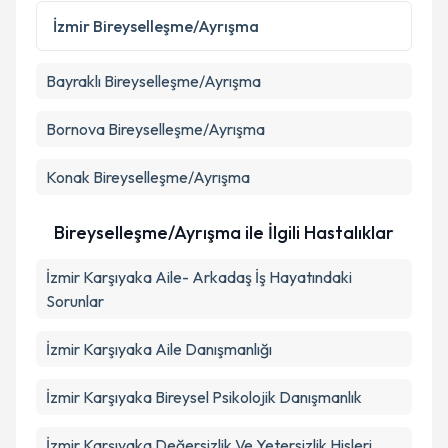
Kişisel verilerimin işlenmesine ilişkin
Aydınlatma
İzmir
Bireyselleşme/Ayrışma
Metni
'ni okudum ve kişisel verilerimin belirtilen
kapsamda işlenmesini kabul ediyorum.
Bayraklı
Bireyselleşme/Ayrışma
Takvim Talebini Gönder
Bornova
Bireyselleşme/Ayrışma
Konak
Bireyselleşme/Ayrışma
Bireyselleşme/Ayrışma ile İlgili Hastalıklar
İzmir Karşıyaka Aile- Arkadaş İş Hayatındaki
Sorunlar
İzmir Karşıyaka Aile Danışmanlığı
İzmir Karşıyaka Bireysel Psikolojik Danışmanlık
İzmir Karşıyaka Değersizlik Ve Yetersizlik Hisleri