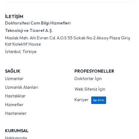
İLETİŞİM
Doktorsitesi Com Bilgi Hizmetleri
Teknoloji ve Ticaret A.Ş.
Maslak Mah. Ahi Evran Cd. A.O.S 55 Sokak No:2 Aksoy Plaza Giriş
Kat Kolektif House
İstanbul, Türkiye
SAĞLIK
PROFESYONELLER
Uzmanlar
Doktorlar İçin
Uzmanlık Alanları
Web Siteniz İçin
Hastalıklar
Kariyer
İşe Alım
Hizmetler
Hastaneler
KURUMSAL
Hakkımızda