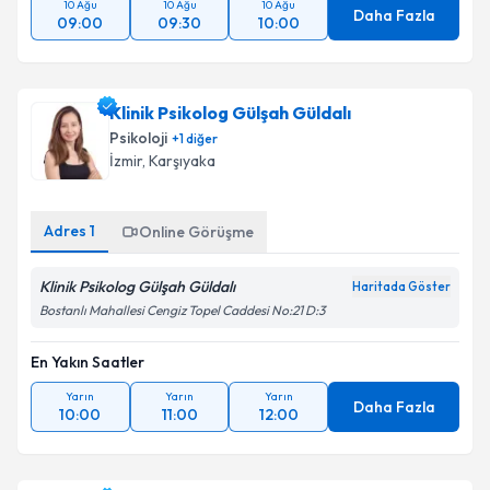
10 Ağu
10 Ağu
10 Ağu
Daha Fazla
09:00
09:30
10:00
Klinik Psikolog Gülşah Güldalı
Psikoloji
+
1
diğer
İzmir
, Karşıyaka
Adres
1
Online Görüşme
Klinik Psikolog Gülşah Güldalı
Haritada Göster
Bostanlı Mahallesi Cengiz Topel Caddesi No:21 D:3
En Yakın Saatler
Yarın
Yarın
Yarın
Daha Fazla
10:00
11:00
12:00