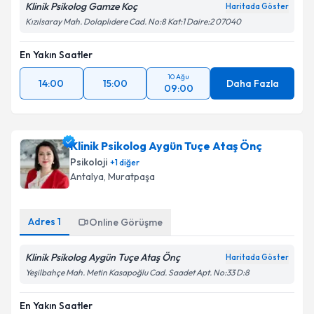
Klinik Psikolog Gamze Koç
Haritada Göster
Kızılsaray Mah. Dolaplıdere Cad. No:8 Kat:1 Daire:2 07040
En Yakın Saatler
10 Ağu
14:00
15:00
Daha Fazla
09:00
Klinik Psikolog Aygün Tuçe Ataş Önç
Psikoloji
+
1
diğer
Antalya
, Muratpaşa
Adres
1
Online Görüşme
Klinik Psikolog Aygün Tuçe Ataş Önç
Haritada Göster
Yeşilbahçe Mah. Metin Kasapoğlu Cad. Saadet Apt. No:33 D:8
En Yakın Saatler