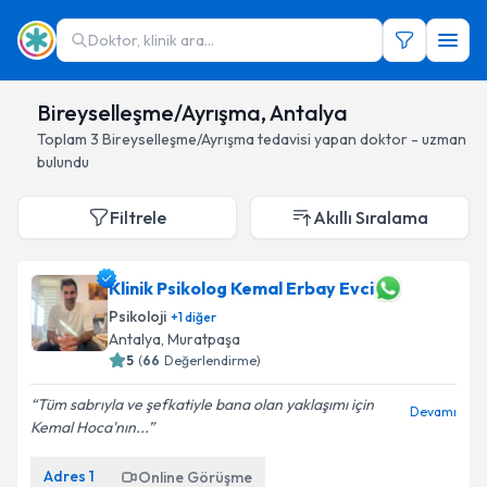
Doktor, klinik ara...
Bireyselleşme/Ayrışma, Antalya
Toplam
3
Bireyselleşme/Ayrışma
tedavisi yapan doktor - uzman
bulundu
Filtrele
Akıllı Sıralama
Klinik Psikolog Kemal Erbay Evci
Psikoloji
+
1
diğer
Antalya
, Muratpaşa
5
(
66
Değerlendirme)
Tüm sabrıyla ve şefkatiyle bana olan yaklaşımı için
Devamı
Kemal Hoca'nın...
Adres
1
Online Görüşme