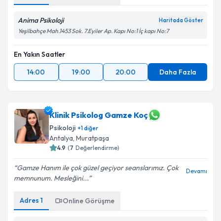
Anima Psikoloji
Haritada Göster
Yeşilbahçe Mah.1453 Sok. 7.Eyiler Ap. Kapı No:1 İç kapı No:7
En Yakın Saatler
14:00
19:00
20:00
Daha Fazla
Klinik Psikolog Gamze Koç
Psikoloji
+
1
diğer
Antalya
, Muratpaşa
4.9
(
7
Değerlendirme)
Gamze Hanım ile çok güzel geçiyor seanslarımız. Çok
Devamı
memnunum. Mesleğini...
Adres
1
Online Görüşme