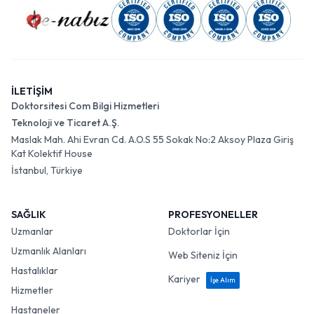
İLETİŞİM
Doktorsitesi Com Bilgi Hizmetleri
Teknoloji ve Ticaret A.Ş.
Maslak Mah. Ahi Evran Cd. A.O.S 55 Sokak No:2 Aksoy Plaza Giriş
Kat Kolektif House
İstanbul, Türkiye
SAĞLIK
PROFESYONELLER
Uzmanlar
Doktorlar İçin
Uzmanlık Alanları
Web Siteniz İçin
Hastalıklar
Kariyer
İşe Alım
Hizmetler
Hastaneler