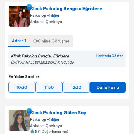
takvimi talebi oluşturun. Size bu uzmandan randevu
Klinik Psikolog Bengisu Eğridere
almanız için bir takvim hazırlandığında e-posta ile
bilgilendireceğiz.
Psikoloji
+
1
diğer
Ankara
, Çankaya
E-posta Adresiniz
Adres
1
Online Görüşme
Klinik Psikolog Bengisu Eğridere
Kişisel verilerimin işlenmesine ilişkin
Aydınlatma
Haritada Göster
Metni
'ni okudum ve kişisel verilerimin belirtilen
ÜMİT MAHALLESİ 2512.SOKAK NO:1/26
kapsamda işlenmesini kabul ediyorum.
En Yakın Saatler
Takvim Talebini Gönder
10:30
11:30
12:30
Daha Fazla
Klinik Psikolog Gülen Say
Psikoloji
+
1
diğer
Ankara
, Çankaya
5
(
1
Değerlendirme)