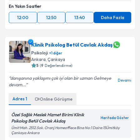
En Yakın Saatler
12:00
12:50
13:40
Daha Fazla
Klinik Psikolog Betül Cavlak Akdaş
Psikoloji
+
1
diğer
Ankara
, Çankaya
5
(
9
Değerlendirme)
danışanına yaklaşımı çok iyi olan bir uzman Gelmeye
Devamı
devam...
Adres
1
Online Görüşme
Özel Sağlık Meslek Hizmet Birimi Klinik
Haritada Göster
Psikolog Betül Cavlak Akdaş
Ümit Mah. 2512.Sok. Oranj Homeoffiece Bina No:1 Daire:15Ümitköy
Çankaya Ankara