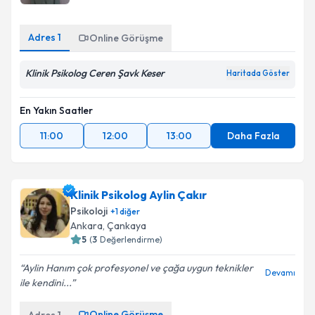
Adres
1
Online Görüşme
Klinik Psikolog Ceren Şavk Keser
Haritada Göster
En Yakın Saatler
11:00
12:00
13:00
Daha Fazla
Klinik Psikolog Aylin Çakır
Psikoloji
+
1
diğer
Ankara
, Çankaya
5
(
3
Değerlendirme)
Aylin Hanım çok profesyonel ve çağa uygun teknikler
Devamı
ile kendini...
Online Görüşme