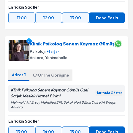
En Yakın Saatler
11:00
12:00
13:00
Daha Fazla
Klinik Psikolog Senem Kaymaz Gümüş
Psikoloji
+
1
diğer
Ankara
, Yenimahalle
Adres
1
Online Görüşme
Klinik Psikolog Senem Kaymaz Gümüş Özel
Haritada Göster
Sağlık Meslek Hizmet Birimi
Mehmet Akif Ersoy Mahallesi 274. Sokak No:1 B Blok Daire 74 Wings
Ankara
En Yakın Saatler
13:00
14:00
15:00
Daha Fazla