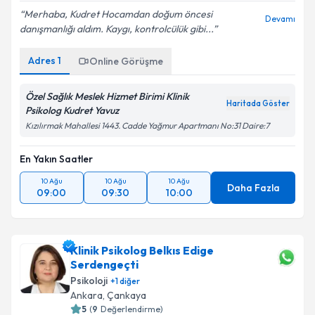
Merhaba, Kudret Hocamdan doğum öncesi
Devamı
danışmanlığı aldım. Kaygı, kontrolcülük gibi...
Adres
1
Online Görüşme
Özel Sağlık Meslek Hizmet Birimi Klinik
Haritada Göster
Psikolog Kudret Yavuz
Kızılırmak Mahallesi 1443. Cadde Yağmur Apartmanı No:31 Daire:7
En Yakın Saatler
10 Ağu
10 Ağu
10 Ağu
Daha Fazla
09:00
09:30
10:00
Klinik Psikolog Belkıs Edige
Serdengeçti
Psikoloji
+
1
diğer
Ankara
, Çankaya
5
(
9
Değerlendirme)