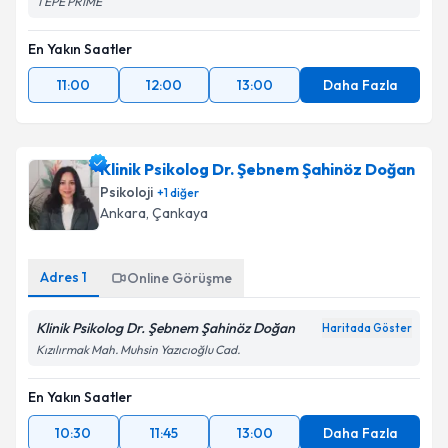
TEPE PRIME
En Yakın Saatler
11:00
12:00
13:00
Daha Fazla
Klinik Psikolog Dr. Şebnem Şahinöz Doğan
Psikoloji
+
1
diğer
Ankara
, Çankaya
Adres
1
Online Görüşme
Klinik Psikolog Dr. Şebnem Şahinöz Doğan
Haritada Göster
Kızılırmak Mah. Muhsin Yazıcıoğlu Cad.
En Yakın Saatler
10:30
11:45
13:00
Daha Fazla