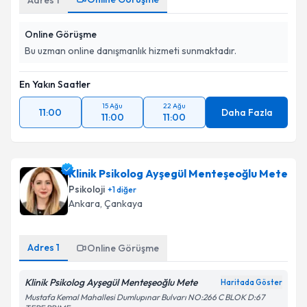
Adres
1
Online Görüşme
Bu uzman online danışmanlık hizmeti sunmaktadır.
En Yakın Saatler
15 Ağu
22 Ağu
11:00
Daha Fazla
11:00
11:00
Klinik Psikolog Ayşegül Menteşeoğlu Mete
Psikoloji
+
1
diğer
Ankara
, Çankaya
Adres
1
Online Görüşme
Klinik Psikolog Ayşegül Menteşeoğlu Mete
Haritada Göster
Mustafa Kemal Mahallesi Dumlupınar Bulvarı NO:266 C BLOK D:67