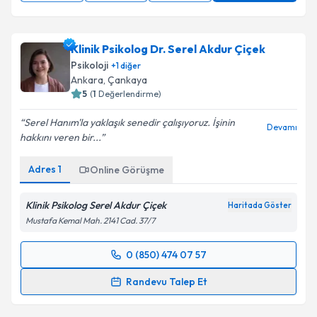
Klinik Psikolog Dr. Serel Akdur Çiçek
Psikoloji
+
1
diğer
Ankara
, Çankaya
5
(
1
Değerlendirme)
Serel Hanım'la yaklaşık senedir çalışıyoruz. İşinin
Devamı
hakkını veren bir...
Adres
1
Online Görüşme
Klinik Psikolog Serel Akdur Çiçek
Haritada Göster
Mustafa Kemal Mah. 2141 Cad. 37/7
0 (850) 474 07 57
Randevu Takvimi Talebi
Randevu Talep Et
Klinik Psikolog Dr. Serel Akdur Çiçek
için randevu