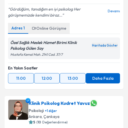
Gördüğüm, tanıdığım en iyi psikolog Her
Devamı
görüşmemizde kendimi biraz...
Adres
1
Online Görüşme
Özel Sağlık Meslek Hizmet Birimi Klinik
Haritada Göster
Psikolog Gülen Say
Mustafa Kemal Mah. 2141 Cad. 37/7
En Yakın Saatler
11:00
12:00
13:00
Daha Fazla
Klinik Psikolog Kudret Yavuz
Psikoloji
+
1
diğer
Ankara
, Çankaya
5
(
10
Değerlendirme)