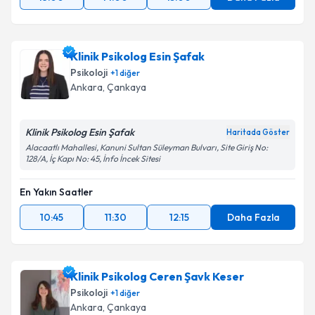
Klinik Psikolog Esin Şafak
Psikoloji
+
1
diğer
Ankara
, Çankaya
Klinik Psikolog Esin Şafak
Haritada Göster
Alacaatlı Mahallesi, Kanuni Sultan Süleyman Bulvarı, Site Giriş No:
128/A, İç Kapı No: 45, İnfo İncek Sitesi
En Yakın Saatler
10:45
11:30
12:15
Daha Fazla
Klinik Psikolog Ceren Şavk Keser
Psikoloji
+
1
diğer
Ankara
, Çankaya