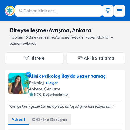
Doktor, klinik ara...
Bireyselleşme/Ayrışma, Ankara
Toplam
16
Bireyselleşme/Ayrışma
tedavisi yapan doktor -
uzman bulundu
Filtrele
Akıllı Sıralama
Klinik Psikolog İlayda Sezer Yamaç
Psikoloji
+
1
diğer
Ankara
, Çankaya
5
(
10
Değerlendirme)
Gerçekten güzel bir terapiydi, anlaşıldığımı hissediyorum.
Adres
1
Online Görüşme