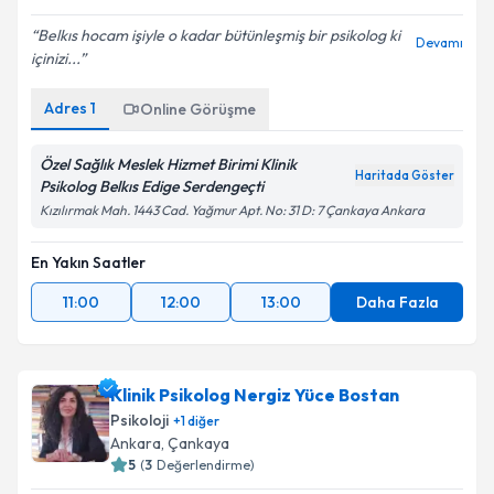
Belkıs hocam işiyle o kadar bütünleşmiş bir psikolog ki
Devamı
içinizi...
Adres
1
Online Görüşme
Özel Sağlık Meslek Hizmet Birimi Klinik
Haritada Göster
Psikolog Belkıs Edige Serdengeçti
Kızılırmak Mah. 1443 Cad. Yağmur Apt. No: 31 D: 7 Çankaya Ankara
En Yakın Saatler
11:00
12:00
13:00
Daha Fazla
Klinik Psikolog Nergiz Yüce Bostan
Psikoloji
+
1
diğer
Ankara
, Çankaya
5
(
3
Değerlendirme)