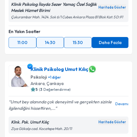
Klinik Psikolog İlayda Sezer Yamaç Özel Sağlık
Haritada Göster
Meslek Hizmet Birimi
Çukurambar Mah. 1424. Sok 6/1 Cubes Ankara Plaza B1 Blok Kat: 5 D:91
En Yakın Saatler
11:00
14:30
15:30
Daha Fazla
Klinik Psikolog Umut Kılıç
Psikoloji
+
1
diğer
Ankara
, Çankaya
5
(
3
Değerlendirme)
Umut bey alanında çok deneyimli ve gerçekten sizinle
Devamı
ilgilendiğini hissettiren,...
Klnk. Psk. Umut Kılıç
Haritada Göster
Ziya Gökalp cad. Kocatepe Mah. 20/11