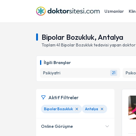
Uzmanlar
Klin
Bipolar Bozukluk, Antalya
Toplam
41
Bipolar Bozukluk
tedavisi yapan doktor
İlgili Branşlar
Psikiyatri
Psiko
21
Aktif Filtreler
Bipolar Bozukluk
Antalya
Online Görüşme