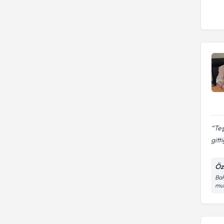
Teş
gitt
Öz
Bah
mu