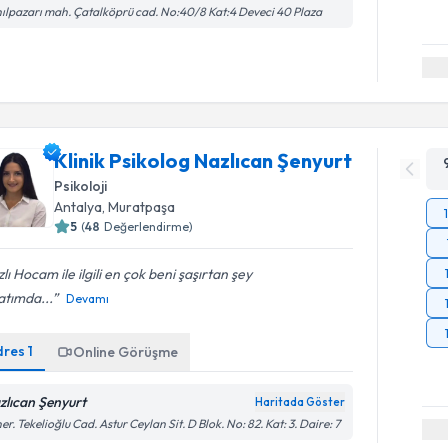
ılpazarı mah. Çatalköprü cad. No:40/8 Kat:4 Deveci 40 Plaza
Klinik Psikolog Nazlıcan Şenyurt
Psikoloji
Antalya
, Muratpaşa
5
(
48
Değerlendirme)
lı Hocam ile ilgili en çok beni şaşırtan şey
atımda...
Devamı
dres
1
Online Görüşme
zlıcan Şenyurt
Haritada Göster
er. Tekelioğlu Cad. Astur Ceylan Sit. D Blok. No: 82. Kat: 3. Daire: 7