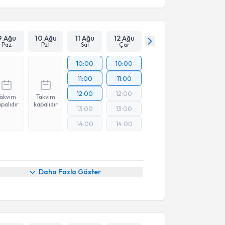
9 Ağu
10 Ağu
11 Ağu
12 Ağu
Paz
Pzt
Sal
Çar
10:00
10:00
11:00
11:00
12:00
12:00
Takvim
Takvim
palıdır
kapalıdır
13:00
13:00
14:00
14:00
Daha Fazla Göster