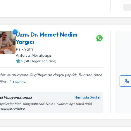
Randevu T
Uzm. Dr. Memet Nedim
Uzm. Dr. 
Yargıcı
oluşturun. 
Psikiyatri
hazırlandığ
Antalya
, Muratpaşa
E-posta Ad
5
(
38
Değerlendirme)
his ve muayene ilk gittiğimde doğru yapıldı. Bundan önce
iğim...
Devamı
Kişisel
okudum
el Muayenehanesi
Haritada Göster
işlenm
çelievler Mah. Konyaaltı cad. No:64 Yıldırım Apt. Kat:6 da18
ratpaşa Antalya
Randevu T