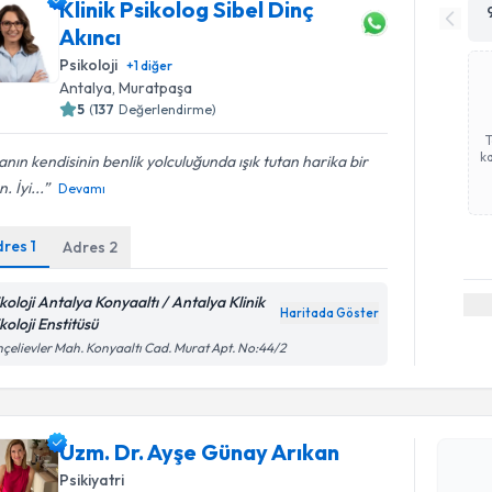
Klinik Psikolog Sibel Dinç
Akıncı
Psikoloji
+
1
diğer
Antalya
, Muratpaşa
5
(
137
Değerlendirme)
ka
anın kendisinin benlik yolculuğunda ışık tutan harika bir
. İyi...
Devamı
dres
1
Adres
2
ikoloji Antalya Konyaaltı / Antalya Klinik
Haritada Göster
koloji Enstitüsü
çelievler Mah. Konyaaltı Cad. Murat Apt. No:44/2
Randevu T
Uzm. Dr. Ayşe Günay Arıkan
Uzm. Dr. 
oluşturun. 
Psikiyatri