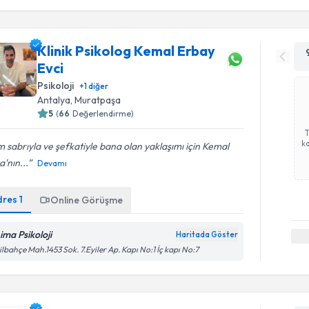
Klinik Psikolog Kemal Erbay
Evci
Psikoloji
+
1
diğer
Antalya
, Muratpaşa
5
(
66
Değerlendirme)
ka
 sabrıyla ve şefkatiyle bana olan yaklaşımı için Kemal
'nın...
Devamı
dres
1
Online Görüşme
ima Psikoloji
Haritada Göster
ilbahçe Mah.1453 Sok. 7.Eyiler Ap. Kapı No:1 İç kapı No:7