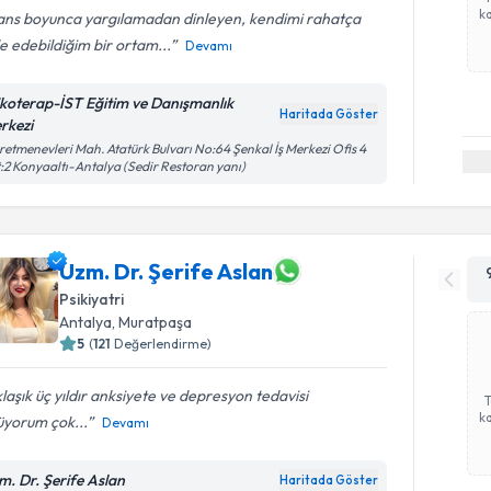
ka
ans boyunca yargılamadan dinleyen, kendimi rahatça
e edebildiğim bir ortam...
Devamı
ikoterap-İST Eğitim ve Danışmanlık
Haritada Göster
rkezi
etmenevleri Mah. Atatürk Bulvarı No:64 Şenkal İş Merkezi Ofis 4
:2 Konyaaltı-Antalya (Sedir Restoran yanı)
Uzm. Dr. Şerife Aslan
Psikiyatri
Antalya
, Muratpaşa
5
(
121
Değerlendirme)
laşık üç yıldır anksiyete ve depresyon tedavisi
ka
üyorum çok...
Devamı
m. Dr. Şerife Aslan
Haritada Göster