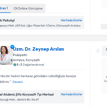
dres
1
Online Görüşme
i Psikoloji
Haritada Göster
psuyu Mah. 659.Sok. Uğur Plaza Kat :1 Daire: 2 Konyaaltı Antalya
Uzm. Dr. Zeynep Arslan
Psikiyatri
Antalya
, Konyaaltı
5
(
3
Değerlendirme)
ika bir hekim herkese gönülden rahatlığıyla tavsiye
ka
ilirim.
Devamı
el Akdeniz Şifa Konyaaltı Tıp Merkezi
Haritada Göster
kavağı Mah., Atatürk Blv. No:81