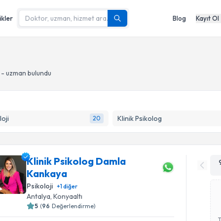
ikler
Blog
Kayıt Ol
 - uzman bulundu
loji
Klinik Psikolog
20
Klinik Psikolog Damla
Kankaya
Psikoloji
+
1
diğer
Antalya
, Konyaaltı
5
(
96
Değerlendirme)