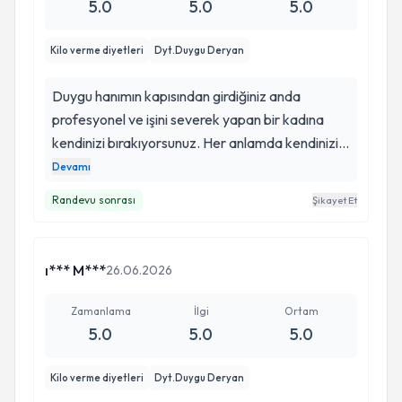
5.0
5.0
5.0
Kilo verme diyetleri
Dyt.Duygu Deryan
Duygu hanımın kapısından girdiğiniz anda
profesyonel ve işini severek yapan bir kadına
kendinizi bırakıyorsunuz. Her anlamda kendinizi
özel hissettirmeye başlıyor. Gerek ofisi ve ofis
Devamı
ortamıyla, gerek ilgi alaka, güler yüz ile. .
Randevu sonrası
Şikayet Et
Uyguladığı zayıflama tedavi yöntemi sadece
listeler değil işin en önemli kısmı psikolojik olarak
da çok önemli bir etkiye sahip. Listeyi elinize
ı*** M***
26.06.2026
verip göndermez psikolojik olarak iyileşme için
dertleşme konusma vs. elinden geleni yapar sizi
Zamanlama
İlgi
Ortam
cesaretlendirir, heveslendirir ve istekli bir hale
5.0
5.0
5.0
gelir o kapıdan öyle çıkarsınız. Her hafta aynı
özen. En önemlisi her an ulaşılabilir. Doğum
Kilo verme diyetleri
Dyt.Duygu Deryan
sonrası aldığım kiloları vermek için buluştuk