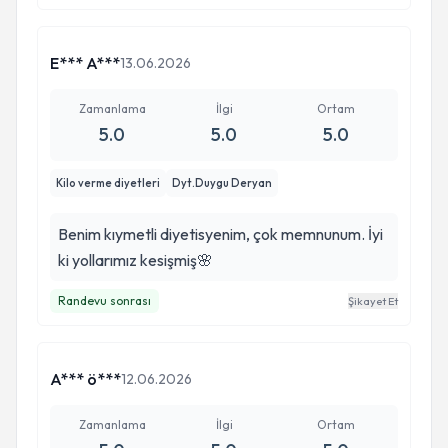
E*** A***
13.06.2026
Zamanlama
İlgi
Ortam
5.0
5.0
5.0
Kilo verme diyetleri
Dyt.Duygu Deryan
Benim kıymetli diyetisyenim, çok memnunum. İyi
ki yollarımız kesişmiş🌸
Randevu sonrası
Şikayet Et
A*** ö***
12.06.2026
Zamanlama
İlgi
Ortam