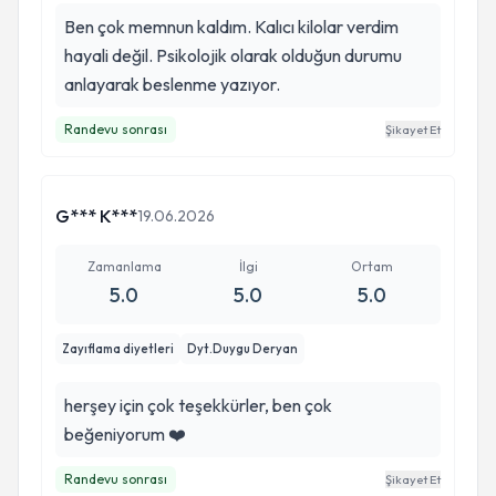
totalde 10 kg ya hemde yağdan veda ettik☺️. İyi
Ben çok memnun kaldım. Kalıcı kilolar verdim
ki karşılaştık. Herşey için teşekkürler🌸
hayali değil. Psikolojik olarak olduğun durumu
anlayarak beslenme yazıyor.
Randevu sonrası
Şikayet Et
G*** K***
19.06.2026
Zamanlama
İlgi
Ortam
5.0
5.0
5.0
Zayıflama diyetleri
Dyt.Duygu Deryan
herşey için çok teşekkürler, ben çok
beğeniyorum ❤️
Randevu sonrası
Şikayet Et