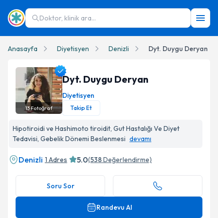
Doktor, klinik ara...
Anasayfa
Diyetisyen
Denizli
Dyt. Duygu Deryan
Dyt. Duygu Deryan
Diyetisyen
Takip Et
13
Fotoğraf
Dyt. Duygu Deryan Profil Fotoğrafı
Hipotiroidi ve Hashimoto tiroidit, Gut Hastalığı Ve Diyet
Tedavisi, Gebelik Dönemi Beslenmesi
devamı
Denizli
5.0
1 Adres
(
538
Değerlendirme)
Soru Sor
Randevu Al