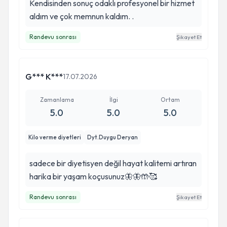
Kendisinden sonuç odaklı profesyonel bir hizmet
aldım ve çok memnun kaldım. .
Randevu sonrası
Şikayet Et
G*** K***
17.07.2026
Zamanlama
İlgi
Ortam
5.0
5.0
5.0
Kilo verme diyetleri
Dyt.Duygu Deryan
sadece bir diyetisyen değil hayat kalitemi artıran
harika bir yaşam koçusunuz🦋🦋🤲🥰
Randevu sonrası
Şikayet Et