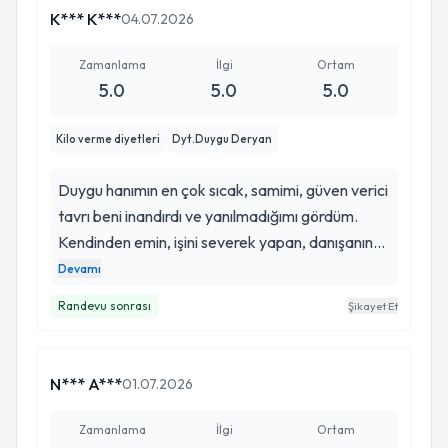
K*** K***
04.07.2026
Zamanlama
İlgi
Ortam
5.0
5.0
5.0
Kilo verme diyetleri
Dyt.Duygu Deryan
Duygu hanımın en çok sıcak, samimi, güven verici
tavrı beni inandırdı ve yanılmadığımı gördüm.
Kendinden emin, işini severek yapan, danışanına
yeteri kadar zaman ayıran psikolog gibi
Devamı
diyetisyen Duygu hanımı doğru beslenmenin
Randevu sonrası
Şikayet Et
önemini bilen herkese şikayeti olmasa bile
tavsiye ederim. Kevser Kabaklıoğlu
N*** A***
01.07.2026
Zamanlama
İlgi
Ortam