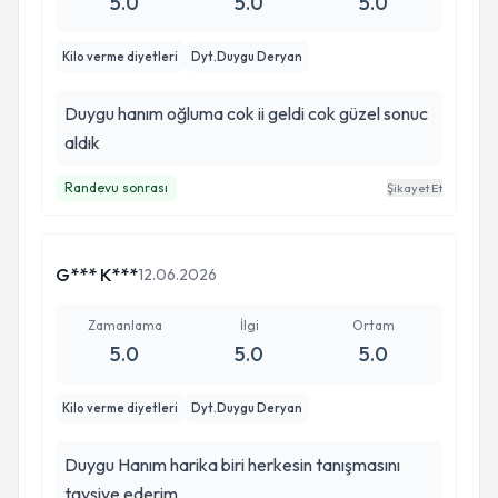
5.0
5.0
5.0
Kilo verme diyetleri
Dyt.Duygu Deryan
Duygu hanım oğluma cok ii geldi cok güzel sonuc
aldık
Randevu sonrası
Şikayet Et
G*** K***
12.06.2026
Zamanlama
İlgi
Ortam
5.0
5.0
5.0
Kilo verme diyetleri
Dyt.Duygu Deryan
Duygu Hanım harika biri herkesin tanışmasını
tavsiye ederim