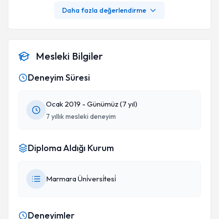
sürdürebildim. Online takip sisteminin düzenli
Daha fazla değerlendirme
olması da büyük bir avantaj. Profesyonel destek
arayan herkese tavsiye ederim.
Mesleki Bilgiler
Deneyim Süresi
Ocak 2019 - Günümüz (7 yıl)
7 yıllık mesleki deneyim
Diploma Aldığı Kurum
Marmara Üni̇versi̇tesi̇
Deneyimler