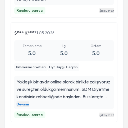
Randevu sonrası
Şikayet Et
S*** K***
31.05.2026
Zamanlama
İlgi
Ortam
5.0
5.0
5.0
Kilo verme diyetleri
Dyt.Duygu Deryan
Yaklaşık bir aydır online olarak birlikte çalışıyoruz
ve süreçten oldukça memnunum. SDM Diyeti’ne
kendisinin rehberliğinde başladım. Bu süreçte
sadece kilo vermekle kalmadım, aynı zamanda
Devamı
beslenme düzenimi daha bilinçli yönetmeyi
Randevu sonrası
Şikayet Et
öğrendim. Duygu Hanımın ilgili, ulaşılabilir ve
motive edici yaklaşımı sayesinde süreci rahatlıkla