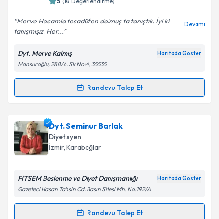
5
(
14
Değerlendirme)
E-posta Adresiniz
Merve Hocamla tesadüfen dolmuş ta tanıştık. İyi ki
Devamı
tanışmışız. Her...
Dyt. Merve Kalmış
Haritada Göster
Kişisel verilerimin işlenmesine ilişkin
Aydınlatma
Mansuroğlu, 288/6. Sk No:4, 35535
Metni
'ni okudum ve kişisel verilerimin belirtilen
kapsamda işlenmesini kabul ediyorum.
Randevu Talep Et
Randevu Takvimi Talebi
Takvim Talebini Gönder
Dyt. Merve Kalmış
için randevu takvimi talebi
Dyt. Seminur Barlak
oluşturun. Size bu uzmandan randevu almanız için bir
Diyetisyen
takvim hazırlandığında e-posta ile bilgilendireceğiz.
İzmir
, Karabağlar
E-posta Adresiniz
FİTSEM Beslenme ve Diyet Danışmanlığı
Haritada Göster
Gazeteci Hasan Tahsin Cd. Basın Sitesi Mh. No:192/A
Kişisel verilerimin işlenmesine ilişkin
Aydınlatma
Randevu Talep Et
Randevu Takvimi Talebi