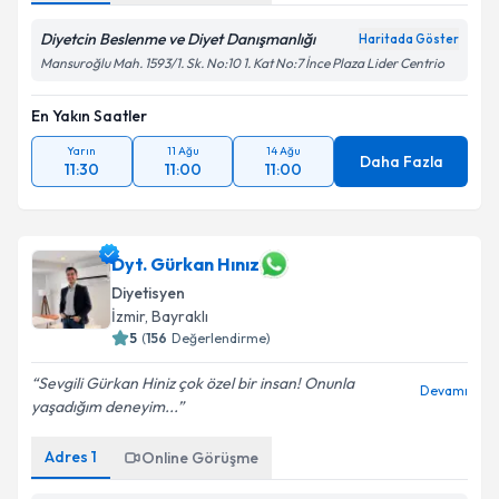
Diyetcin Beslenme ve Diyet Danışmanlığı
Haritada Göster
Mansuroğlu Mah. 1593/1. Sk. No:10 1. Kat No:7 İnce Plaza Lider Centrio
En Yakın Saatler
Yarın
11 Ağu
14 Ağu
Daha Fazla
11:30
11:00
11:00
Dyt. Gürkan Hınız
Diyetisyen
İzmir
, Bayraklı
5
(
156
Değerlendirme)
Sevgili Gürkan Hiniz çok özel bir insan! Onunla
Devamı
yaşadığım deneyim...
Adres
1
Online Görüşme