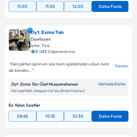
11:00
11:30
12:00
Daha Fazla
Dyt. Esma Tan
Diyetisyen
İzmir
, Tire
5
(
293
Değerlendirme)
Gerçekten işinin en iyisi hem açıklamaları olsun hem
Devamı
de kendini...
Dyt. Esma Tan Özel Muayenehanesi
Haritada Göster
Hürriyet Mah. İstasyon Cd. No:28 Kat:1 Daire:2
En Yakın Saatler
08:45
10:15
10:30
Daha Fazla