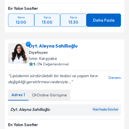
En Yakın Saatler
Yarın
Yarın
Yarın
Daha Fazla
12:00
13:00
13:30
Dyt. Aleyna Sahillioğlu
Diyetisyen
İzmir
, Karşıyaka
5
(
74
Değerlendirme)
Lipödemin sürdürülebilir bir tedavi ve yaşam tarzı
Devamı
değişikliği gerektirmesi nedeniyle...
Adres
1
Online Görüşme
Dyt. Aleyna Sahillioğlu
Haritada Göster
En Yakın Saatler