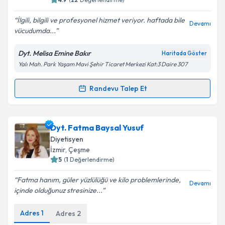
E-posta Adresiniz
İlgili, bilgili ve profesyonel hizmet veriyor. haftada bile
Devamı
vücudumda...
Dyt. Melisa Emine Bakır
Haritada Göster
Kişisel verilerimin işlenmesine ilişkin
Aydınlatma
Yalı Mah. Park Yaşam Mavi Şehir Ticaret Merkezi Kat:3 Daire 307
Metni
'ni okudum ve kişisel verilerimin belirtilen
kapsamda işlenmesini kabul ediyorum.
Randevu Talep Et
Randevu Takvimi Talebi
Takvim Talebini Gönder
Dyt. Melisa Emine Bakır
için randevu takvimi talebi
Dyt. Fatma Baysal Yusuf
oluşturun. Size bu uzmandan randevu almanız için bir
Diyetisyen
takvim hazırlandığında e-posta ile bilgilendireceğiz.
İzmir
, Çeşme
5
(
1
Değerlendirme)
E-posta Adresiniz
Fatma hanım, güler yüzlülüğü ve kilo problemlerinde,
Devamı
içinde olduğunuz stresinize...
Adres
1
Adres
2
Kişisel verilerimin işlenmesine ilişkin
Aydınlatma