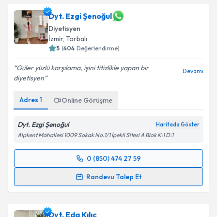
Dyt. Ezgi Şenoğul
Diyetisyen
İzmir
, Torbalı
5
(
404
Değerlendirme)
Güler yüzlü karşılama, işini titizlikle yapan bir
Devamı
diyetisyen
Adres
1
Online Görüşme
Dyt. Ezgi Şenoğul
Haritada Göster
Alpkent Mahallesi 1009 Sokak No:1/1 İpekli Sitesi A Blok K:1 D:1
0 (850) 474 27 59
Randevu Takvimi Talebi
Randevu Talep Et
Dyt. Ezgi Şenoğul
için randevu takvimi talebi
oluşturun. Size bu uzmandan randevu almanız için bir
Dyt. Eda Kılıç
takvim hazırlandığında e-posta ile bilgilendireceğiz.