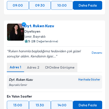
09:00
09:30
10:00
Daha Fazla
Dyt. Ruken Kuzu
Diyetisyen
İzmir
, Bayraklı
5
(
28
Değerlendirme)
Ruken hanımla başladığımız tedaviden çok güzel
Devamı
sonuçlar aldım. Kendisinin ilgisi...
Adres
1
Adres
2
Online Görüşme
Dyt. Ruken Kuzu
Haritada Göster
Bayraklı/İzmir
En Yakın Saatler
13:00
13:30
14:00
Daha Fazla