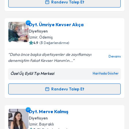
Randevu Talep Et
Randevu Takvimi Talebi
Takvim Talebini Gönder
Uzm. Dyt. Şahika Nur Bidar
için randevu takvimi
Dyt. Ümriye Kevser Akça
talebi oluşturun. Size bu uzmandan randevu almanız
Diyetisyen
için bir takvim hazırlandığında e-posta ile
İzmir
, Ödemiş
bilgilendireceğiz.
4.9
(
3
Değerlendirme)
E-posta Adresiniz
Daha önce başka diyetisyenler de zayıflamayı
Devamı
denemiştim fakat Kevser Hanım'ın...
Özel Üç Eylül Tıp Merkezi
Haritada Göster
Kişisel verilerimin işlenmesine ilişkin
Aydınlatma
Metni
'ni okudum ve kişisel verilerimin belirtilen
Randevu Talep Et
Randevu Takvimi Talebi
kapsamda işlenmesini kabul ediyorum.
Takvim Talebini Gönder
Dyt. Ümriye Kevser Akça
için randevu takvimi talebi
Dyt. Merve Kalmış
oluşturun. Size bu uzmandan randevu almanız için bir
Diyetisyen
takvim hazırlandığında e-posta ile bilgilendireceğiz.
İzmir
, Bayraklı