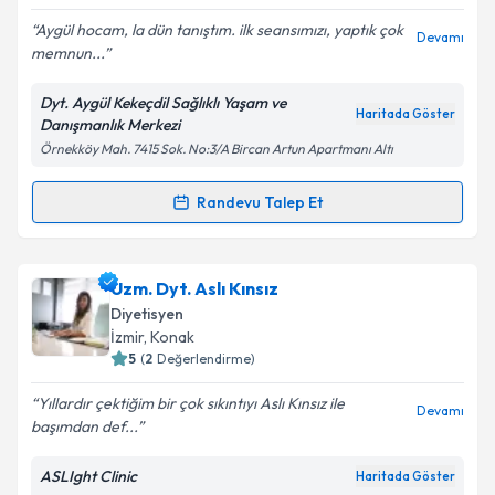
Aygül hocam, la dün tanıştım. ilk seansımızı, yaptık çok
Devamı
memnun...
Kişisel verilerimin işlenmesine ilişkin
Aydınlatma
Metni
'ni okudum ve kişisel verilerimin belirtilen
Dyt. Aygül Kekeçdil Sağlıklı Yaşam ve
kapsamda işlenmesini kabul ediyorum.
Haritada Göster
Danışmanlık Merkezi
Örnekköy Mah. 7415 Sok. No:3/A Bircan Artun Apartmanı Altı
Takvim Talebini Gönder
Randevu Talep Et
Randevu Takvimi Talebi
Dyt. Aygül Kekeçdil
için randevu takvimi talebi
Uzm. Dyt. Aslı Kınsız
oluşturun. Size bu uzmandan randevu almanız için bir
Diyetisyen
takvim hazırlandığında e-posta ile bilgilendireceğiz.
İzmir
, Konak
5
(
2
Değerlendirme)
E-posta Adresiniz
Yıllardır çektiğim bir çok sıkıntıyı Aslı Kınsız ile
Devamı
başımdan def...
ASLIght Clinic
Haritada Göster
Kişisel verilerimin işlenmesine ilişkin
Aydınlatma