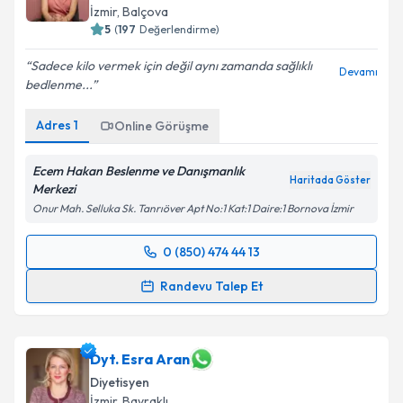
İzmir
, Balçova
5
(
197
Değerlendirme)
Sadece kilo vermek için değil aynı zamanda sağlıklı
Devamı
bedlenme...
Adres
1
Online Görüşme
Ecem Hakan Beslenme ve Danışmanlık
Haritada Göster
Merkezi
Onur Mah. Selluka Sk. Tanrıöver Apt No:1 Kat:1 Daire:1 Bornova İzmir
0 (850) 474 44 13
Randevu Takvimi Talebi
Randevu Talep Et
Dyt. Ecem Hakan
için randevu takvimi talebi
oluşturun. Size bu uzmandan randevu almanız için bir
takvim hazırlandığında e-posta ile bilgilendireceğiz.
Dyt. Esra Aran
Diyetisyen
E-posta Adresiniz
İzmir
, Bayraklı