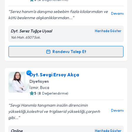
E-posta Adresiniz
Serez hanım’a danışma sebebim fazla kilolarımdan ve
Devamı
kötü beslenme alışkanlıklarımdan...
Dyt. Serez Tuğçe Uysal
Haritada Göster
Kişisel verilerimin işlenmesine ilişkin
Aydınlatma
Yalı Mah. 6507 Sok.
Metni
'ni okudum ve kişisel verilerimin belirtilen
kapsamda işlenmesini kabul ediyorum.
Randevu Talep Et
Randevu Takvimi Talebi
Takvim Talebini Gönder
Dyt. Serez Tuğçe Uysal
için randevu takvimi talebi
Dyt. Sevgi Ersoy Akça
oluşturun. Size bu uzmandan randevu almanız için bir
Diyetisyen
takvim hazırlandığında e-posta ile bilgilendireceğiz.
İzmir
, Buca
5
(
8
Değerlendirme)
E-posta Adresiniz
Sevgi Hanımla tanışmam insülin direncimin
Devamı
yüksekliği,kolestrol ve trigliserid yüksekliği,çarpıntı
gibi...
Kişisel verilerimin işlenmesine ilişkin
Aydınlatma
Online
Haritada Göster