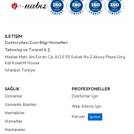
İLETİŞİM
Doktorsitesi Com Bilgi Hizmetleri
Teknoloji ve Ticaret A.Ş.
Maslak Mah. Ahi Evran Cd. A.O.S 55 Sokak No:2 Aksoy Plaza Giriş
Kat Kolektif House
İstanbul, Türkiye
SAĞLIK
PROFESYONELLER
Uzmanlar
Doktorlar İçin
Uzmanlık Alanları
Web Siteniz İçin
Hastalıklar
Kariyer
İşe Alım
Hizmetler
Hastaneler