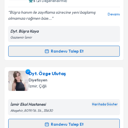
5
(
21
Değerlendirme)
E-posta Adresiniz
Büşra hanım ile zayıflama sürecine yeni başlamış
Devamı
olmamıza rağmen bize...
Dyt. Büşra Kaya
Kişisel verilerimin işlenmesine ilişkin
Aydınlatma
Gaziemir İzmir
Metni
'ni okudum ve kişisel verilerimin belirtilen
kapsamda işlenmesini kabul ediyorum.
Randevu Talep Et
Randevu Takvimi Talebi
Takvim Talebini Gönder
Dyt. Büşra Kaya
için randevu takvimi talebi oluşturun.
Dyt. Özge Ulutaş
Size bu uzmandan randevu almanız için bir takvim
Diyetisyen
hazırlandığında e-posta ile bilgilendireceğiz.
İzmir
, Çiğli
E-posta Adresiniz
İzmir Ekol Hastanesi
Haritada Göster
Ataşehir, 8019/16. Sk., 35630
Kişisel verilerimin işlenmesine ilişkin
Aydınlatma
Randevu Talep Et
Randevu Takvimi Talebi