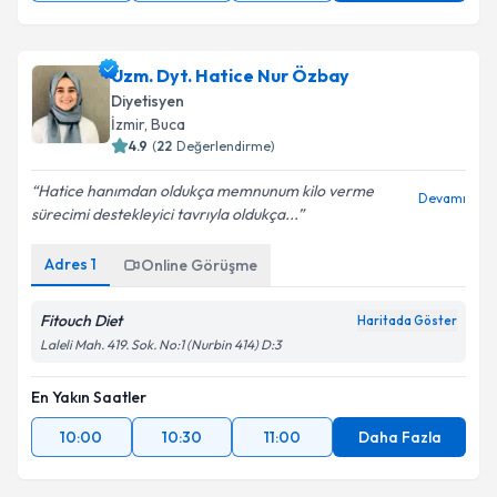
Uzm. Dyt. Hatice Nur Özbay
Diyetisyen
İzmir
, Buca
4.9
(
22
Değerlendirme)
Hatice hanımdan oldukça memnunum kilo verme
Devamı
sürecimi destekleyici tavrıyla oldukça...
Adres
1
Online Görüşme
Fitouch Diet
Haritada Göster
Laleli Mah. 419. Sok. No:1 (Nurbin 414) D:3
En Yakın Saatler
10:00
10:30
11:00
Daha Fazla