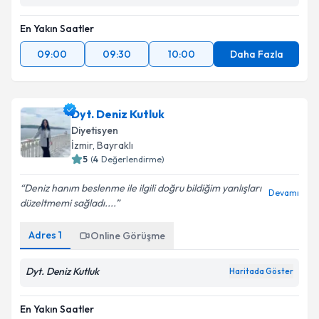
En Yakın Saatler
09:00
09:30
10:00
Daha Fazla
Dyt. Deniz Kutluk
Diyetisyen
İzmir
, Bayraklı
5
(
4
Değerlendirme)
Deniz hanım beslenme ile ilgili doğru bildiğim yanlışları
Devamı
düzeltmemi sağladı....
Adres
1
Online Görüşme
Dyt. Deniz Kutluk
Haritada Göster
En Yakın Saatler