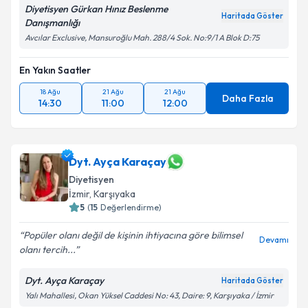
Diyetisyen Gürkan Hınız Beslenme
Haritada Göster
Danışmanlığı
Avcılar Exclusive, Mansuroğlu Mah. 288/4 Sok. No:9/1 A Blok D:75
En Yakın Saatler
18 Ağu
21 Ağu
21 Ağu
Daha Fazla
14:30
11:00
12:00
Dyt. Ayça Karaçay
Diyetisyen
İzmir
, Karşıyaka
5
(
15
Değerlendirme)
Popüler olanı değil de kişinin ihtiyacına göre bilimsel
Devamı
olanı tercih...
Dyt. Ayça Karaçay
Haritada Göster
Yalı Mahallesi, Okan Yüksel Caddesi No: 43, Daire: 9, Karşıyaka / İzmir