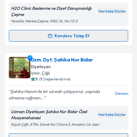
Metni
'ni okudum ve kişisel verilerimin belirtilen
kapsamda işlenmesini kabul ediyorum.
H2O Clinic Beslenme ve Diyet Danışmanlığı
Haritada Göster
Çeşme
Musalla, Merkez Çeşme, 1082. Sk. No:1 D:3
Takvim Talebini Gönder
Randevu Talep Et
Randevu Takvimi Talebi
Dyt. Fatma Baysal Yusuf
için randevu takvimi talebi
Uzm. Dyt. Şahika Nur Bidar
oluşturun. Size bu uzmandan randevu almanız için bir
Diyetisyen
takvim hazırlandığında e-posta ile bilgilendireceğiz.
İzmir
, Çiğli
5
(
3
Değerlendirme)
E-posta Adresiniz
Şahika Hanım ile bir süredir çalışıyoruz. yaşında
Devamı
olmama rağmen...
Uzman Diyetisyen Şahika Nur Bidar Özel
Kişisel verilerimin işlenmesine ilişkin
Aydınlatma
Haritada Göster
Muayenehanesi
Metni
'ni okudum ve kişisel verilerimin belirtilen
Küçük Çiğli, 8754. Sokak No:1 Daire:3, Anadolu Cd. üzeri
kapsamda işlenmesini kabul ediyorum.