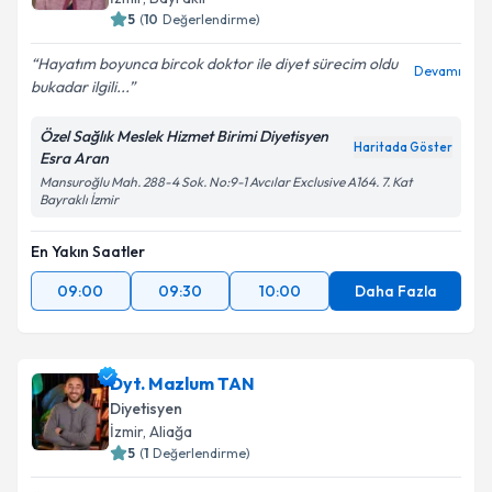
5
(
10
Değerlendirme)
Hayatım boyunca bircok doktor ile diyet sürecim oldu
Devamı
bukadar ilgili...
Kişisel verilerimin işlenmesine ilişkin
Aydınlatma
Metni
'ni okudum ve kişisel verilerimin belirtilen
Özel Sağlık Meslek Hizmet Birimi Diyetisyen
kapsamda işlenmesini kabul ediyorum.
Haritada Göster
Esra Aran
Mansuroğlu Mah. 288-4 Sok. No:9-1 Avcılar Exclusive A164. 7. Kat
Bayraklı İzmir
Takvim Talebini Gönder
En Yakın Saatler
09:00
09:30
10:00
Daha Fazla
Dyt. Mazlum TAN
Diyetisyen
İzmir
, Aliağa
5
(
1
Değerlendirme)