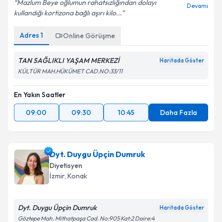
Mazlum Beye oğlumun rahatsızlığından dolayı
Devamı
kullandığı kortizona bağlı aşırı kilo...
Adres
1
Online Görüşme
TAN SAĞLIKLI YAŞAM MERKEZİ
Haritada Göster
KÜLTÜR MAH.HÜKÜMET CAD.NO:33/11
En Yakın Saatler
09:00
09:30
10:45
Daha Fazla
Dyt. Duygu Üpçin Dumruk
Diyetisyen
İzmir
, Konak
Dyt. Duygu Üpçin Dumruk
Haritada Göster
Göztepe Mah. Mithatpaşa Cad. No:905 Kat:2 Daire:4