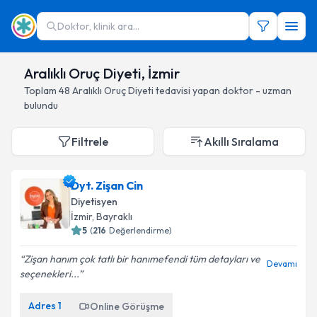
Doktor, klinik ara...
Aralıklı Oruç Diyeti, İzmir
Toplam
48
Aralıklı Oruç Diyeti
tedavisi yapan doktor - uzman
bulundu
Filtrele
Akıllı Sıralama
Dyt. Zişan Cin
Diyetisyen
İzmir
, Bayraklı
5
(
216
Değerlendirme)
Zişan hanım çok tatlı bir hanımefendi tüm detayları ve
Devamı
seçenekleri...
Adres
1
Online Görüşme