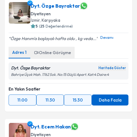
Dyt. Özge Bayraktar
Diyetisyen
İzmir
, Karşıyaka
5
(
25
Değerlendirme)
Devamı
Özge Hanım'a başlayalı hafta oldu , kg veda...
Adres
1
Online Görüşme
Dyt. Özge Bayraktar
Haritada Göster
Bahriye Üçok Mah. 1762 Sok. No:15 Güçlü Apart. Kat:4 Daire:4
En Yakın Saatler
11:00
11:30
15:30
Daha Fazla
Dyt. Ecem Hakan
Diyetisyen