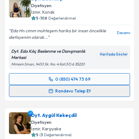
Diyetisyen
E-posta Adresiniz
İzmir
, Konak
5
(
108
Değerlendirme)
Eda Hn cimm muhteşem harika bir insan öncelikle
Devamı
dietisyenim olarak...
Kişisel verilerimin işlenmesine ilişkin
Aydınlatma
Metni
'ni okudum ve kişisel verilerimin belirtilen
Dyt. Eda Kılıç Beslenme ve Danışmanlık
kapsamda işlenmesini kabul ediyorum.
Haritada Göster
Merkezi
Mimam Sinan, 1400 Sk. No: 4 Kat:3 D:6 35220
Takvim Talebini Gönder
0 (850) 474 73 69
Randevu Takvimi Talebi
Randevu Talep Et
Dyt. Eda Kılıç
için randevu takvimi talebi oluşturun.
Size bu uzmandan randevu almanız için bir takvim
Dyt. Aygül Kekeçdil
hazırlandığında e-posta ile bilgilendireceğiz.
Diyetisyen
E-posta Adresiniz
İzmir
, Karşıyaka
5
(
3
Değerlendirme)