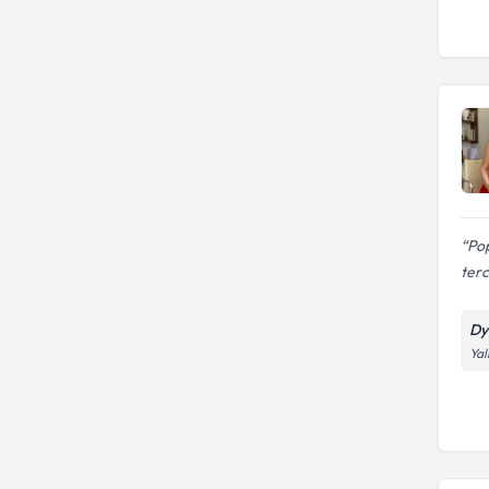
MEVLANA ÜNİVERSİTESİ
geliştirme
MUGLA SITKI KOCMAN
UNIVERSITESI
Pop
terc
Dy
Yal