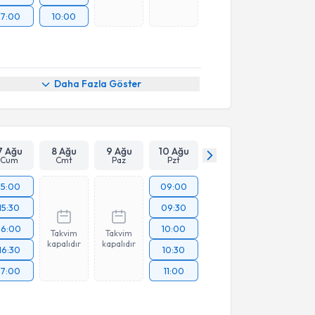
17:00
10:00
Daha Fazla Göster
7 Ağu
8 Ağu
9 Ağu
10 Ağu
Cum
Cmt
Paz
Pzt
15:00
09:00
15:30
09:30
16:00
10:00
Takvim
Takvim
kapalıdır
kapalıdır
16:30
10:30
17:00
11:00