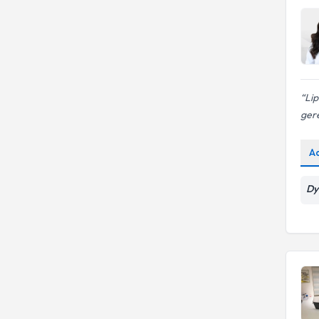
Lip
gere
A
Dy