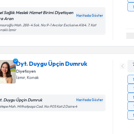
el Sağlık Meslek Hizmet Birimi Diyetisyen
Haritada Göster
ra Aran
suroğlu Mah. 288-4 Sok. No:9-1 Avcılar Exclusive A164. 7. Kat
raklı İzmir
Dyt. Duygu Üpçin Dumruk
Diyetisyen
İzmir
, Konak
t. Duygu Üpçin Dumruk
Haritada Göster
tepe Mah. Mithatpaşa Cad. No:905 Kat:2 Daire:4