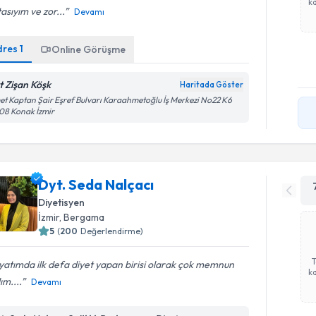
ka
asıyım ve zor...
Devamı
dres
1
Online Görüşme
t Zişan Köşk
Haritada Göster
et Kaptan Şair Eşref Bulvarı Karaahmetoğlu İş Merkezi No22 K6
08 Konak İzmir
Dyt. Seda Nalçacı
Diyetisyen
İzmir
, Bergama
5
(
200
Değerlendirme)
atımda ilk defa diyet yapan birisi olarak çok memnun
ka
ım....
Devamı