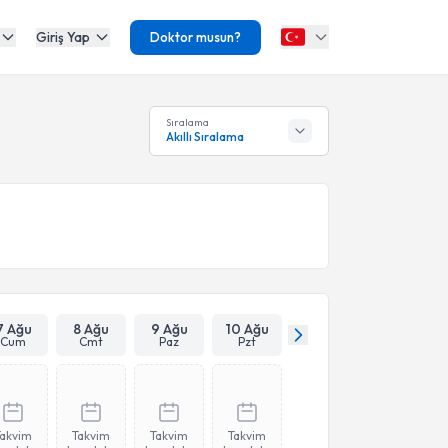
Giriş Yap
Doktor musun?
Sıralama
Akıllı Sıralama
7 Ağu
8 Ağu
9 Ağu
10 Ağu
Cum
Cmt
Paz
Pzt
Takvim
Takvim
Takvim
Takvim