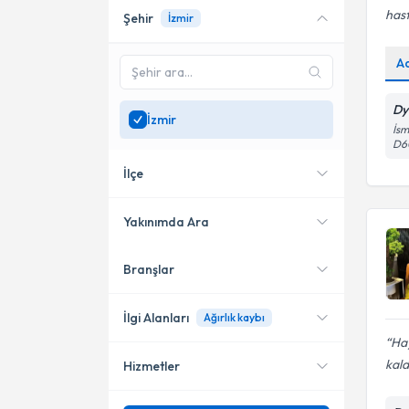
hast
Şehir
İzmir
Online danışmanlık sunan
uzmanları göster
A
Sadece
İzmir
bölgesinde
uzman ara
Dy
İzmir
İsm
D6
İlçe
Yakınımda Ara
Branşlar
Konumuma yakın uzmanları
Karşıyaka
göster
Konak
İlgi Alanları
Ağırlık kaybı
Hay
Bayraklı
kald
Hizmetler
Diyetisyen
Bornova