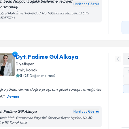
t. Seda Nalçacı Sağlıklı Beslenme ve Diyet
Haritada Göster
nışmanlığı
uğrul Mah. İsmet İnönü Cad. No:1 Gülhanlar Plaza Kat:3 Ofis
:303 5700
Dyt. Fadime Gül Alkaya
Diyetisyen
İzmir
, Konak
5
(
23
Değerlendirme)
ğru yönlendirme doğru program güzel sonuç: ) emeğinize
ık
Devamı
t. Fadime Gül Alkaya
Haritada Göster
eniz Mah. Gaziosman Paşa Bul. Süreyya Reyent İş Hanı No:30
re:110 Konak İzmir