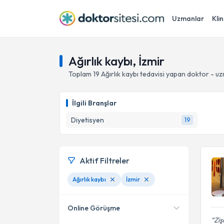
Uzmanlar
Klin
Ağırlık kaybı, İzmir
Toplam
19
Ağırlık kaybı
tedavisi yapan doktor - u
İlgili Branşlar
Diyetisyen
19
Aktif Filtreler
Ağırlık kaybı
İzmir
Online Görüşme
Ziş