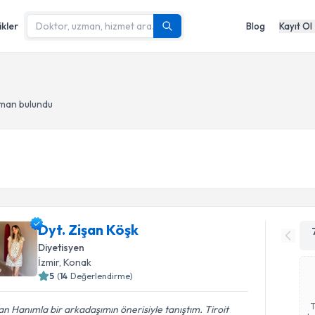
ikler
Blog
Kayıt Ol
zman bulundu
Dyt. Zişan Köşk
Diyetisyen
İzmir
, Konak
5
(
14
Değerlendirme)
an Hanımla bir arkadaşımın önerisiyle tanıştım. Tiroit