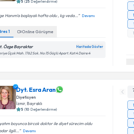
5
(
25
Değerlendirme)
e Hanım'a başlayalı hafta oldu , kg veda...
Devamı
dres
1
Online Görüşme
t. Özge Bayraktar
Haritada Göster
riye Üçok Mah. 1762 Sok. No:15 Güçlü Apart. Kat:4 Daire:4
Dyt. Esra Aran
Diyetisyen
İzmir
, Bayraklı
5
(
10
Değerlendirme)
atım boyunca bircok doktor ile diyet sürecim oldu
dar ilgili...
Devamı