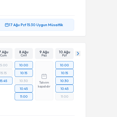
17 Ağu
Pzt
15:30
Uygun Müsaitlik
7 Ağu
8 Ağu
9 Ağu
10 Ağu
Cum
Cmt
Paz
Pzt
15:00
10:00
10:00
15:15
10:15
10:15
15:45
10:30
10:30
Takvim
kapalıdır
10:45
10:45
11:00
11:00