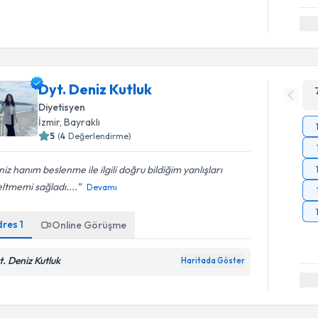
Dyt. Deniz Kutluk
Diyetisyen
İzmir
, Bayraklı
5
(
4
Değerlendirme)
iz hanım beslenme ile ilgili doğru bildiğim yanlışları
ltmemi sağladı....
Devamı
dres
1
Online Görüşme
t. Deniz Kutluk
Haritada Göster