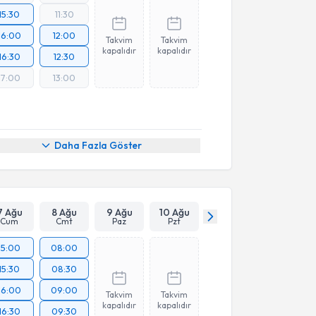
15:30
11:30
16:00
12:00
Takvim
Takvim
kapalıdır
kapalıdır
16:30
12:30
17:00
13:00
Daha Fazla Göster
7 Ağu
8 Ağu
9 Ağu
10 Ağu
Cum
Cmt
Paz
Pzt
15:00
08:00
15:30
08:30
16:00
09:00
Takvim
Takvim
kapalıdır
kapalıdır
16:30
09:30