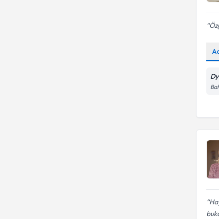
Özg
A
Dy
Bah
Hay
buka