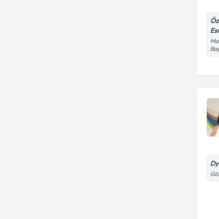
Öz
Es
Man
Bay
Dy
Göz