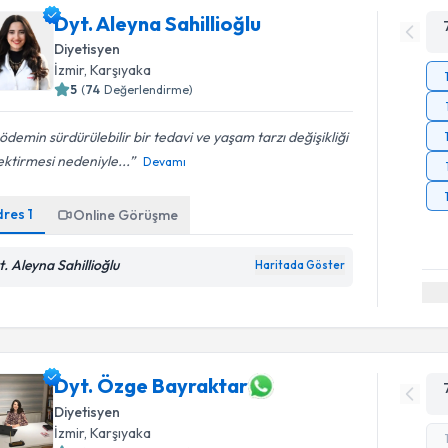
Dyt. Aleyna Sahillioğlu
Diyetisyen
İzmir
, Karşıyaka
5
(
74
Değerlendirme)
ödemin sürdürülebilir bir tedavi ve yaşam tarzı değişikliği
ktirmesi nedeniyle...
Devamı
dres
1
Online Görüşme
t. Aleyna Sahillioğlu
Haritada Göster
Dyt. Özge Bayraktar
Diyetisyen
İzmir
, Karşıyaka