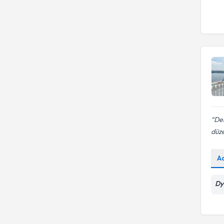
Den
düze
A
Dy