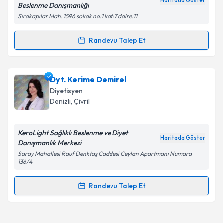
Haritada Göster
Beslenme Danışmanlığı
Metni
'ni okudum ve kişisel verilerimin belirtilen
Sırakapılar Mah. 1596 sokak no:1 kat:7 daire:11
kapsamda işlenmesini kabul ediyorum.
Randevu Talep Et
Randevu Takvimi Talebi
Takvim Talebini Gönder
Dyt. Tuğçe Sevinç
için randevu takvimi talebi
Dyt. Kerime Demirel
oluşturun. Size bu uzmandan randevu almanız için bir
Diyetisyen
takvim hazırlandığında e-posta ile bilgilendireceğiz.
Denizli
, Çivril
E-posta Adresiniz
KeroLight Sağlıklı Beslenme ve Diyet
Haritada Göster
Danışmanlık Merkezi
Saray Mahallesi Rauf Denktaş Caddesi Ceylan Apartmanı Numara
136/4
Kişisel verilerimin işlenmesine ilişkin
Aydınlatma
Metni
'ni okudum ve kişisel verilerimin belirtilen
Randevu Talep Et
kapsamda işlenmesini kabul ediyorum.
Randevu Takvimi Talebi
Takvim Talebini Gönder