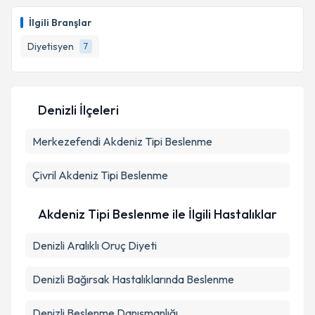
Dyt. Kerime Demirel
için randevu takvimi talebi
oluşturun. Size bu uzmandan randevu almanız için bir
İlgili Branşlar
takvim hazırlandığında e-posta ile bilgilendireceğiz.
Diyetisyen
7
E-posta Adresiniz
Denizli İlçeleri
Kişisel verilerimin işlenmesine ilişkin
Aydınlatma
Merkezefendi
Metni
'ni okudum ve kişisel verilerimin belirtilen
Akdeniz Tipi Beslenme
kapsamda işlenmesini kabul ediyorum.
Çivril
Akdeniz Tipi Beslenme
Takvim Talebini Gönder
Akdeniz Tipi Beslenme ile İlgili Hastalıklar
Denizli Aralıklı Oruç Diyeti
Denizli Bağırsak Hastalıklarında Beslenme
Denizli Beslenme Danışmanlığı