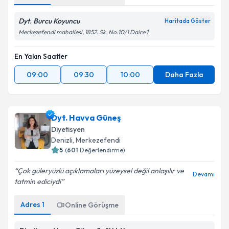
Dyt. Burcu Koyuncu
Haritada Göster
Merkezefendi mahallesi, 1852. Sk. No:10/1 Daire 1
En Yakın Saatler
09:00
09:30
10:00
Daha Fazla
Dyt. Havva Güneş
Diyetisyen
Denizli
, Merkezefendi
5
(
601
Değerlendirme)
Çok güleryüzlü açıklamaları yüzeysel değil anlaşılır ve
Devamı
tatmin ediciydi
Adres
1
Online Görüşme