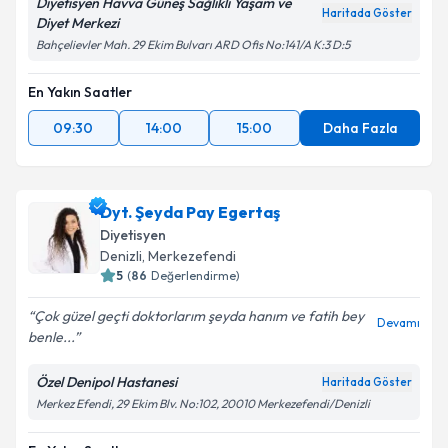
Diyetisyen Havva Güneş Sağlıklı Yaşam ve
Haritada Göster
Diyet Merkezi
Bahçelievler Mah. 29 Ekim Bulvarı ARD Ofis No:141/A K:3 D:5
En Yakın Saatler
09:30
14:00
15:00
Daha Fazla
Dyt. Şeyda Pay Egertaş
Diyetisyen
Denizli
, Merkezefendi
5
(
86
Değerlendirme)
Çok güzel geçti doktorlarım şeyda hanım ve fatih bey
Devamı
benle...
Özel Denipol Hastanesi
Haritada Göster
Merkez Efendi, 29 Ekim Blv. No:102, 20010 Merkezefendi/Denizli