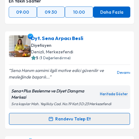
En Yakın Saatler
09:00
09:30
10:00
Daha Fazla
Dyt. Sena Arpacı Besli
Diyetisyen
Denizli
, Merkezefendi
5
(
1
Değerlendirme)
Sena Hanım samimi ilgili motive edici güvenilir ve
Devamı
mesleğinde başarılı...
Sena+Plus Beslenme ve Diyet Danışma
Haritada Göster
Merkezi
Sıra kapılar Mah. Yeşilköy Cad. No:19 Kat:3 D:23 Merkezefendi
Randevu Talep Et
Randevu Takvimi Talebi