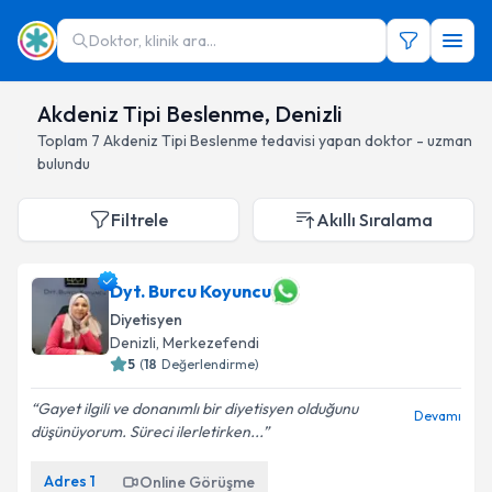
Doktor, klinik ara...
Akdeniz Tipi Beslenme, Denizli
Toplam
7
Akdeniz Tipi Beslenme
tedavisi yapan doktor - uzman
bulundu
Filtrele
Akıllı Sıralama
Dyt. Burcu Koyuncu
Diyetisyen
Denizli
, Merkezefendi
5
(
18
Değerlendirme)
Gayet ilgili ve donanımlı bir diyetisyen olduğunu
Devamı
düşünüyorum. Süreci ilerletirken...
Adres
1
Online Görüşme