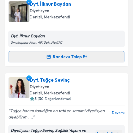
Dyt. Sena Arpacı Besli
için randevu takvimi talebi
Dyt. İlknur Baydan
oluşturun. Size bu uzmandan randevu almanız için bir
Diyetisyen
takvim hazırlandığında e-posta ile bilgilendireceğiz.
Denizli
, Merkezefendi
E-posta Adresiniz
Dyt. İlknur Baydan
Sırakapılar Mah. 491 Sok. No:17C
Kişisel verilerimin işlenmesine ilişkin
Aydınlatma
Randevu Talep Et
Randevu Takvimi Talebi
Metni
'ni okudum ve kişisel verilerimin belirtilen
kapsamda işlenmesini kabul ediyorum.
Dyt. İlknur Baydan
için randevu takvimi talebi
Dyt. Tuğçe Sevinç
oluşturun. Size bu uzmandan randevu almanız için bir
Takvim Talebini Gönder
Diyetisyen
takvim hazırlandığında e-posta ile bilgilendireceğiz.
Denizli
, Merkezefendi
5
(
30
Değerlendirme)
E-posta Adresiniz
Tuğçe hanım tanıdığım en tatli en samimi diyetisyen
Devamı
diyebilirim ....
Diyetiysen Tuğçe Sevinç Sağlıklı Yaşam ve
Kişisel verilerimin işlenmesine ilişkin
Aydınlatma