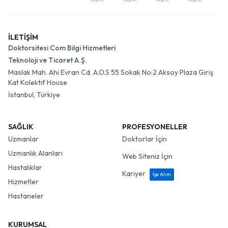
İLETİŞİM
Doktorsitesi Com Bilgi Hizmetleri
Teknoloji ve Ticaret A.Ş.
Maslak Mah. Ahi Evran Cd. A.O.S 55 Sokak No:2 Aksoy Plaza Giriş
Kat Kolektif House
İstanbul, Türkiye
SAĞLIK
PROFESYONELLER
Uzmanlar
Doktorlar İçin
Uzmanlık Alanları
Web Siteniz İçin
Hastalıklar
Kariyer
İşe Alım
Hizmetler
Hastaneler
KURUMSAL