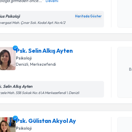
koloğa gitmeden önce...
Devamı
Kişisel
okudum
ius Psikoloji
Haritada Göster
Randevu T
işlenm
vergazi Mah. Çınar Sok. Kodal Apt. No:4/2
Psk. Selin
bu uzmandan
Psk. Selin Alkış Ayten
posta ile bi
Psikoloji
E-posta Ad
Denizli
, Merkezefendi
B
. Selin Alkış Ayten
Kişisel
zele Mah. 538 Sokak No: 6\A Merkezefendi \ Denizli
okudum
Randevu T
işlenm
Psk. Gülis
Psk. Gülistan Akyol Ay
Size bu uzm
Psikoloji
hazırlandığ