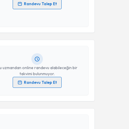
Randevu Talep Et
 verilerimin işlenmesine ilişkin
Aydınlatma Metni
'ni
 ve kişisel verilerimin belirtilen kapsamda
akvimi Talebi
esini kabul ediyorum.
 Alkış Ayten
için randevu takvimi talebi oluşturun. Size
Takvim Talebini Gönder
 randevu almanız için bir takvim hazırlandığında e-
lgilendireceğiz.
resiniz
u uzmandan online randevu alabileceğin bir
takvimi bulunmuyor.
Randevu Talep Et
 verilerimin işlenmesine ilişkin
Aydınlatma Metni
'ni
 ve kişisel verilerimin belirtilen kapsamda
akvimi Talebi
esini kabul ediyorum.
tan Akyol Ay
için randevu takvimi talebi oluşturun.
Takvim Talebini Gönder
andan randevu almanız için bir takvim
ında e-posta ile bilgilendireceğiz.