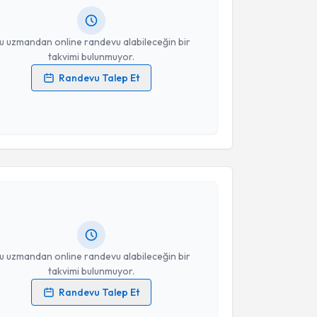
resiniz
u uzmandan online randevu alabileceğin bir
takvimi bulunmuyor.
Randevu Talep Et
 verilerimin işlenmesine ilişkin
Aydınlatma Metni
'ni
 ve kişisel verilerimin belirtilen kapsamda
esini kabul ediyorum.
akvimi Talebi
Takvim Talebini Gönder
 Hasan Herken
için randevu takvimi talebi oluşturun.
andan randevu almanız için bir takvim
ında e-posta ile bilgilendireceğiz.
resiniz
u uzmandan online randevu alabileceğin bir
takvimi bulunmuyor.
Randevu Talep Et
 verilerimin işlenmesine ilişkin
Aydınlatma Metni
'ni