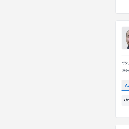
Uzm. Dr.
Kaygı Bozuklukları
PAMUKKALE ÜNİVERSİTESİ
Uzm. Psk. Dan.
SELÇUK ÜNİVERSİTESİ
İlk
duy
A
Uz