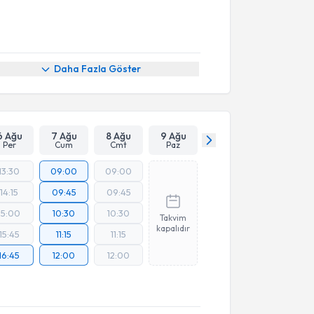
Daha Fazla Göster
6 Ağu
7 Ağu
8 Ağu
9 Ağu
Per
Cum
Cmt
Paz
13:30
09:00
09:00
14:15
09:45
09:45
15:00
10:30
10:30
Takvim
kapalıdır
15:45
11:15
11:15
16:45
12:00
12:00