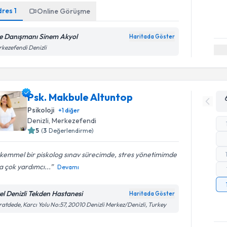
dres
1
Online Görüşme
le Danışmanı Sinem Akyol
Haritada Göster
kezefendi Denizli
Psk. Makbule Altuntop
Psikoloji
+
1
diğer
Denizli
, Merkezefendi
5
(
3
Değerlendirme)
kemmel bir piskolog sınav sürecimde, stres yönetimimde
 çok yardımcı...
Devamı
el Denizli Tekden Hastanesi
Haritada Göster
atdede, Karcı Yolu No:57, 20010 Denizli Merkez/Denizli, Turkey