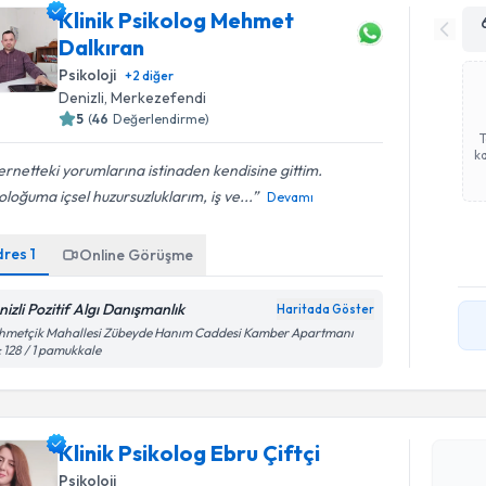
Klinik Psikolog Mehmet
Dalkıran
Psikoloji
+
2
diğer
Denizli
, Merkezefendi
5
(
46
Değerlendirme)
ka
ernetteki yorumlarına istinaden kendisine gittim.
oloğuma içsel huzursuzluklarım, iş ve...
Devamı
dres
1
Online Görüşme
nizli Pozitif Algı Danışmanlık
Haritada Göster
hmetçik Mahallesi Zübeyde Hanım Caddesi Kamber Apartmanı
 128 / 1 pamukkale
Randevu T
Klinik Psikolog Ebru Çiftçi
Klinik Psi
Psikoloji
oluşturun. 