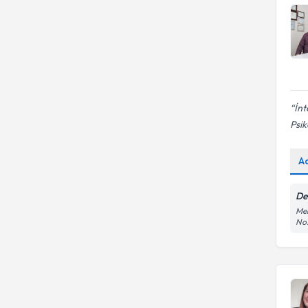
İnt
Psik
A
De
Me
No: