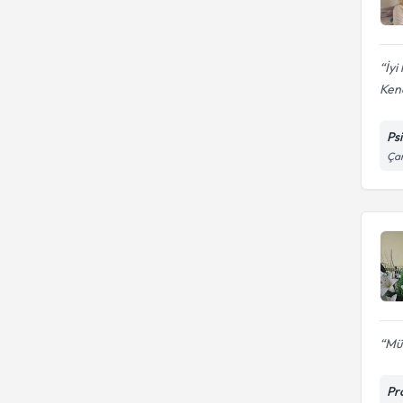
İyi
Ken
Ps
Çam
Mük
Pr