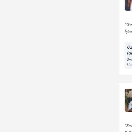
Ger
İşin
Öz
Ps
Sır
Dai
Sef