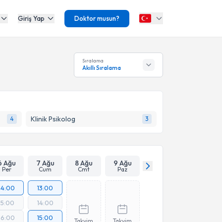
Giriş Yap
Doktor musun?
Sıralama
Akıllı Sıralama
Klinik Psikolog
4
3
6 Ağu
7 Ağu
8 Ağu
9 Ağu
Per
Cum
Cmt
Paz
14:00
13:00
15:00
14:00
16:00
15:00
Takvim
Takvim