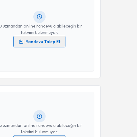
ında e-posta ile bilgilendireceğiz.
resiniz
u uzmandan online randevu alabileceğin bir
takvimi bulunmuyor.
Randevu Talep Et
 verilerimin işlenmesine ilişkin
Aydınlatma Metni
'ni
 ve kişisel verilerimin belirtilen kapsamda
esini kabul ediyorum.
akvimi Talebi
Takvim Talebini Gönder
Sefa Kısacıkoğlu
için randevu takvimi talebi
Size bu uzmandan randevu almanız için bir takvim
ında e-posta ile bilgilendireceğiz.
resiniz
u uzmandan online randevu alabileceğin bir
takvimi bulunmuyor.