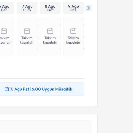
6 Ağu
7 Ağu
8 Ağu
9 Ağu
Per
Cum
Cmt
Paz
Takvim
Takvim
Takvim
Takvim
palıdır
kapalıdır
kapalıdır
kapalıdır
10 Ağu
Pzt
16:00
Uygun Müsaitlik
akvimi Talebi
kolog Ebru Çiftçi
için randevu takvimi talebi
Size bu uzmandan randevu almanız için bir takvim