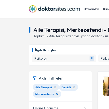
Uzmanlar
Klin
Aile Terapisi, Merkezefendi - 
Toplam
17
Aile Terapisi
tedavisi yapan doktor - u
İlgili Branşlar
Psikoloji
Psiki
8
Aktif Filtreler
Aile Terapisi
Denizli
Merkezefendi
Online Görüşme