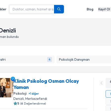
ikler
Blog
Kayıt Ol
Denizli
zman bulundu
yatri
Psikolojik Danışman
4
Klinik Psikolog Osman Olcay
Yaman
Psikoloji
+
1
diğer
Denizli
, Merkezefendi
5
(
6
Değerlendirme)