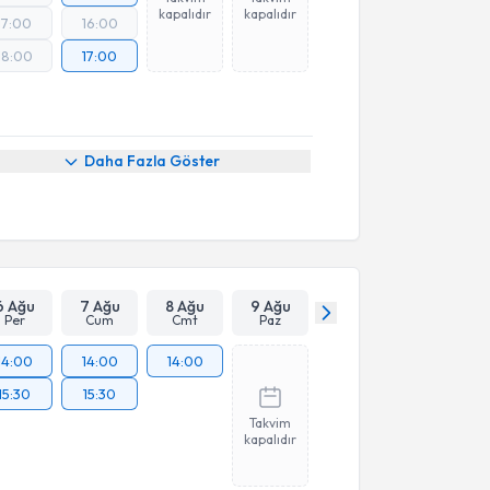
kapalıdır
kapalıdır
17:00
16:00
18:00
17:00
Daha Fazla Göster
6 Ağu
7 Ağu
8 Ağu
9 Ağu
Per
Cum
Cmt
Paz
14:00
14:00
14:00
15:30
15:30
Takvim
kapalıdır