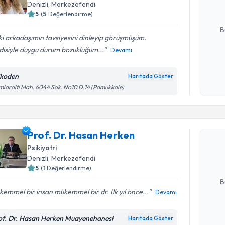
Denizli
, Merkezefendi
5
(
5
Değerlendirme)
E-posta Ad
B
 ki arkadaşımın tavsiyesini dinleyip görüşmüşüm.
disiyle duygu durum bozukluğum...
Devamı
Kişisel
okudum
ikoden
Haritada Göster
işlenm
laraltı Mah. 6044 Sok. No10 D:14 (Pamukkale)
Randevu T
Prof. Dr.
Prof. Dr. Hasan Herken
Size bu uzm
Psikiyatri
hazırlandığ
Denizli
, Merkezefendi
E-posta Ad
5
(
1
Değerlendirme)
B
emmel bir insan mükemmel bir dr. Ilk yıl önce...
Devamı
Kişisel
of. Dr. Hasan Herken Muayenehanesi
Haritada Göster