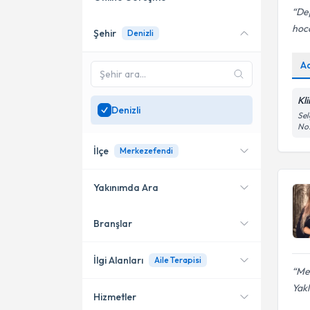
De
hoca
Şehir
Denizli
Online danışmanlık sunan
uzmanları göster
A
Sadece
Denizli
bölgesinde
uzman ara
Kl
Denizli
Sel
No:
İlçe
Merkezefendi
Yakınımda Ara
Branşlar
Konumuma yakın uzmanları
Merkezefendi
göster
Pamukkale
İlgi Alanları
Aile Terapisi
Mes
Yakl
Hizmetler
Psikoloji