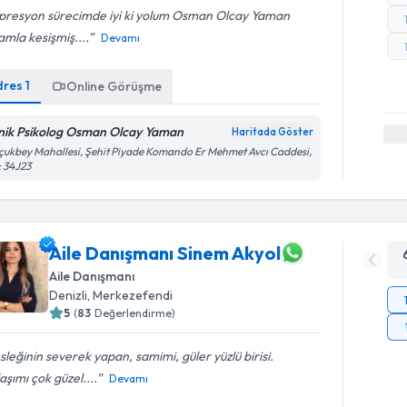
presyon sürecimde iyi ki yolum Osman Olcay Yaman
mla kesişmiş....
Devamı
dres
1
Online Görüşme
inik Psikolog Osman Olcay Yaman
Haritada Göster
çukbey Mahallesi, Şehit Piyade Komando Er Mehmet Avcı Caddesi,
 34J23
Aile Danışmanı Sinem Akyol
Aile Danışmanı
Denizli
, Merkezefendi
5
(
83
Değerlendirme)
leğinin severek yapan, samimi, güler yüzlü birisi.
aşımı çok güzel....
Devamı