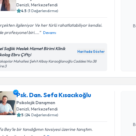
Denizli
, Merkezefendi
hazırlandığ
4.5
(
1
Değerlendirme)
E-posta Ad
çekten ilgileniyor Ve her türlü rahatlatabiliyor kendisi.
B
de profesyonel biri....
Devamı
Kişisel
el Sağlık Meslek Hizmet Birimi Klinik
Haritada Göster
okudum
ikolog Ebru Çiftçi
işlenm
akapılar Mahallesi Şehit Albay Karaoğlanoğlu Caddesi No:38
re:3
Randevu T
Psk. Dan. 
Psk. Dan. Sefa Kısacıkoğlu
oluşturun. 
Psikolojik Danışman
hazırlandığ
Denizli
, Merkezefendi
5
(
24
Değerlendirme)
E-posta Ad
B
a Bey'le bir tanıdığımın tavsiyesi üzerine tanıştım.