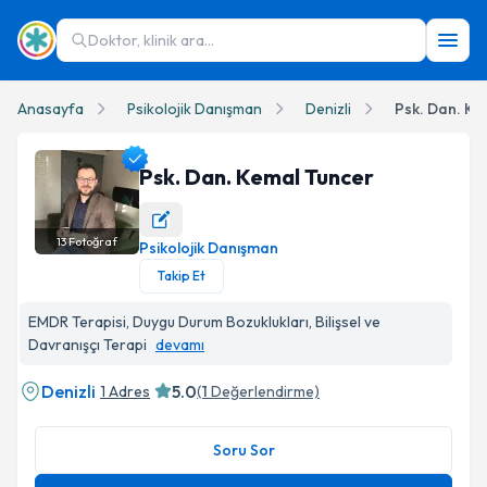
Doktor, klinik ara...
Anasayfa
Psikolojik Danışman
Denizli
Psk. Dan. Ke
Psk. Dan. Kemal Tuncer
13
Fotoğraf
Psikolojik Danışman
Psk. Dan. Kemal Tuncer Profil Fotoğrafı
Takip Et
EMDR Terapisi, Duygu Durum Bozuklukları, Bilişsel ve
Davranışçı Terapi
devamı
Denizli
5.0
1 Adres
(
1
Değerlendirme)
Soru Sor