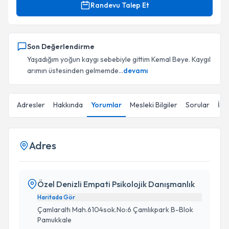
Randevu Talep Et
Son Değerlendirme
Yaşadığım yoğun kaygı sebebiyle gittim Kemal Beye. Kaygıl
arımın üstesinden gelmemde...
devamı
Adresler
Hakkında
Yorumlar
Mesleki Bilgiler
Sorular
İçe
Adres
Özel Denizli Empati Psikolojik Danışmanlık
Haritada Gör
Çamlaraltı Mah.6104sok.No:6 Çamlıkpark B-Blok
Pamukkale