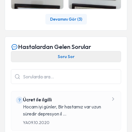
Devamını Gör (
3
)
Hastalardan Gelen Sorular
Soru Sor
Ücret ile ilgilli
Hocam iyi günler, Bir hastamız var uzun
süredir depresyon il
...
YA
09.10.2020