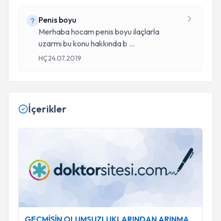
Penis boyu
Merhaba hocam penis boyu ilaçlarla
uzarmı bu konu hakkında b
...
HÇ
24.07.2019
İçerikler
GEÇMİŞİN OLUMSUZLUKLARINDAN ARINMA
GEÇMİŞİN OLUMSUZLUKLARINDAN ARINMA