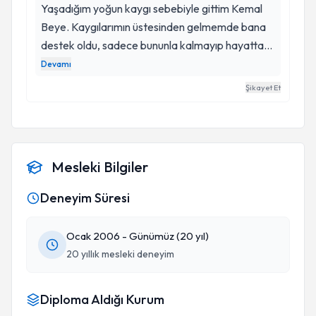
Yaşadığım yoğun kaygı sebebiyle gittim Kemal
Beye. Kaygılarımın üstesinden gelmemde bana
destek oldu, sadece bununla kalmayıp hayatta
daha cesur olmamı, kendime güvenerek daha
Devamı
sağlam adımlar atmamı sağladı. Kendinize belli
Şikayet Et
aralıklarla ayırdığınız saatler, dönüp baktığınızda
iyi ki demenizi sağlıyor. Bu hayatta kendinizi ve
hayatınızı es geçmek istemiyorsanız Kemal bey
ile bu yolda beraber yürüyebilirsiniz. Kendisine ne
Mesleki Bilgiler
kadar teşekkür etsem az kalır. Varlığınız için çok
şükür hocam🙏🏻
Deneyim Süresi
Ocak 2006 - Günümüz (20 yıl)
20 yıllık mesleki deneyim
Diploma Aldığı Kurum