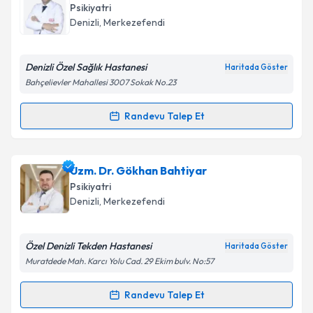
talebi oluşturun. Size bu uzmandan randevu almanız
Takvim Talebini Gönder
Psikiyatri
için bir takvim hazırlandığında e-posta ile
Denizli
,
Merkezefendi
bilgilendireceğiz.
E-posta Adresiniz
Denizli Özel Sağlık Hastanesi
Haritada Göster
Bahçelievler Mahallesi 3007 Sokak No.23
Randevu Talep Et
Randevu Takvimi Talebi
Kişisel verilerimin işlenmesine ilişkin
Aydınlatma
Metni
'ni okudum ve kişisel verilerimin belirtilen
kapsamda işlenmesini kabul ediyorum.
Uzm. Dr. Taner Değirmenci
için randevu takvimi
Uzm. Dr. Gökhan Bahtiyar
talebi oluşturun. Size bu uzmandan randevu almanız
Psikiyatri
için bir takvim hazırlandığında e-posta ile
Takvim Talebini Gönder
Denizli
,
Merkezefendi
bilgilendireceğiz.
E-posta Adresiniz
Özel Denizli Tekden Hastanesi
Haritada Göster
Muratdede Mah. Karcı Yolu Cad. 29 Ekim bulv. No:57
Randevu Talep Et
Randevu Takvimi Talebi
Kişisel verilerimin işlenmesine ilişkin
Aydınlatma