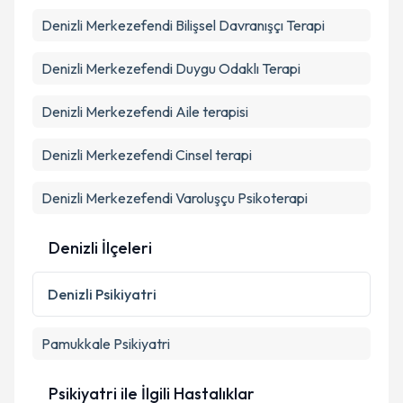
bilgilendireceğiz.
Takvim Talebini Gönder
Denizli Merkezefendi Bilişsel Davranışçı Terapi
E-posta Adresiniz
Denizli Merkezefendi Duygu Odaklı Terapi
Denizli Merkezefendi Aile terapisi
Kişisel verilerimin işlenmesine ilişkin
Aydınlatma
Metni
'ni okudum ve kişisel verilerimin belirtilen
Denizli Merkezefendi Cinsel terapi
kapsamda işlenmesini kabul ediyorum.
Denizli Merkezefendi Varoluşçu Psikoterapi
Takvim Talebini Gönder
Denizli İlçeleri
Denizli
Psikiyatri
Pamukkale
Psikiyatri
Psikiyatri ile İlgili Hastalıklar