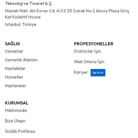
Teknoloji ve Ticaret A.Ş.
Maslak Mah. Ahi Evran Cd. A.O.S 55 Sokak No:2 Aksoy Plaza Giriş
Kat Kolektif House
İstanbul, Türkiye
SAĞLIK
PROFESYONELLER
Uzmanlar
Doktorlar İçin
Uzmanlık Alanları
Web Siteniz İçin
Hastalıklar
Kariyer
İşe Alım
Hizmetler
Hastaneler
KURUMSAL
Hakkımızda
Bize Ulaşın
Gizlilik Politikası