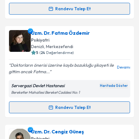
Randevu Talep Et
Randevu Takvimi Talebi
Prof. Dr. Hasan Herken
için randevu takvimi talebi
Uzm. Dr. Fatma Özdemir
oluşturun. Size bu uzmandan randevu almanız için bir
Psikiyatri
takvim hazırlandığında e-posta ile bilgilendireceğiz.
Denizli
,
Merkezefendi
5
(
24
Değerlendirme)
E-posta Adresiniz
Doktorların önerisi üzerine kaybı bozukluğu şikayeti ile
Devamı
gittim ancak Fatma...
Servergazi Devlet Hastanesi
Haritada Göster
Kişisel verilerimin işlenmesine ilişkin
Aydınlatma
Bereketler Mahallesi Bereket Caddesi No: 1
Metni
'ni okudum ve kişisel verilerimin belirtilen
kapsamda işlenmesini kabul ediyorum.
Randevu Talep Et
Randevu Takvimi Talebi
Takvim Talebini Gönder
Uzm. Dr. Fatma Özdemir
için randevu takvimi talebi
Uzm. Dr. Cengiz Güneş
oluşturun. Size bu uzmandan randevu almanız için bir
Psikiyatri