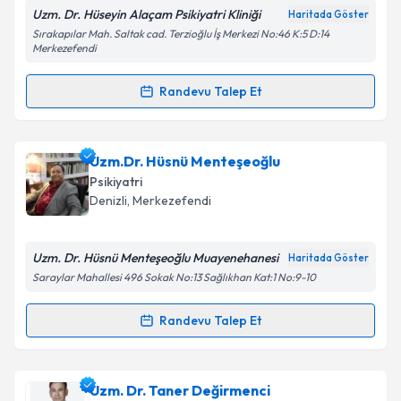
Uzm. Dr. Hüseyin Alaçam Psikiyatri Kliniği
Haritada Göster
Kişisel verilerimin işlenmesine ilişkin
Aydınlatma
Sırakapılar Mah. Saltak cad. Terzioğlu İş Merkezi No:46 K:5 D:14
Metni
'ni okudum ve kişisel verilerimin belirtilen
Merkezefendi
kapsamda işlenmesini kabul ediyorum.
Randevu Talep Et
Randevu Takvimi Talebi
Takvim Talebini Gönder
Uzm. Dr. Hüseyin Alaçam
için randevu takvimi talebi
Uzm.Dr. Hüsnü Menteşeoğlu
oluşturun. Size bu uzmandan randevu almanız için bir
Psikiyatri
takvim hazırlandığında e-posta ile bilgilendireceğiz.
Denizli
,
Merkezefendi
E-posta Adresiniz
Uzm. Dr. Hüsnü Menteşeoğlu Muayenehanesi
Haritada Göster
Saraylar Mahallesi 496 Sokak No:13 Sağlıkhan Kat:1 No:9-10
Kişisel verilerimin işlenmesine ilişkin
Aydınlatma
Randevu Talep Et
Randevu Takvimi Talebi
Metni
'ni okudum ve kişisel verilerimin belirtilen
kapsamda işlenmesini kabul ediyorum.
Uzm.Dr. Hüsnü Menteşeoğlu
için randevu takvimi
Uzm. Dr. Taner Değirmenci