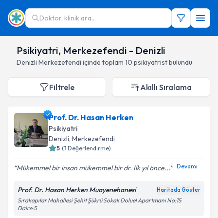
Doktor, klinik ara...
Psikiyatri, Merkezefendi - Denizli
Denizli
Merkezefendi
içinde toplam
10
psikiyatrist
bulundu
Filtrele
Akıllı Sıralama
Prof. Dr. Hasan Herken
Psikiyatri
Denizli
,
Merkezefendi
5
(
1
Değerlendirme)
Devamı
Mükemmel bir insan mükemmel bir dr. Ilk yıl önce...
Prof. Dr. Hasan Herken Muayenehanesi
Haritada Göster
Sırakapılar Mahallesi Şehit Şükrü Sokak Doluel Apartmanı No:15
Daire:5