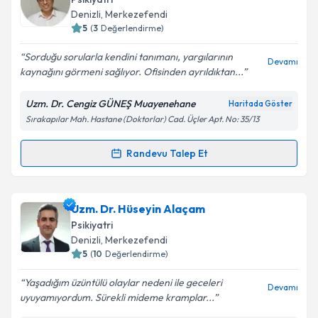
takvim hazırlandığında e-posta ile bilgilendireceğiz.
Denizli
,
Merkezefendi
5
(
3
Değerlendirme)
E-posta Adresiniz
Sorduğu sorularla kendini tanımanı, yargılarının
Devamı
kaynağını görmeni sağlıyor. Ofisinden ayrıldıktan...
Uzm. Dr. Cengiz GÜNEŞ Muayenehane
Haritada Göster
Kişisel verilerimin işlenmesine ilişkin
Aydınlatma
Sırakapılar Mah. Hastane (Doktorlar) Cad. Üçler Apt. No: 35/13
Metni
'ni okudum ve kişisel verilerimin belirtilen
kapsamda işlenmesini kabul ediyorum.
Randevu Talep Et
Randevu Takvimi Talebi
Takvim Talebini Gönder
Uzm. Dr. Cengiz Güneş
için randevu takvimi talebi
Uzm. Dr. Hüseyin Alaçam
oluşturun. Size bu uzmandan randevu almanız için bir
Psikiyatri
takvim hazırlandığında e-posta ile bilgilendireceğiz.
Denizli
,
Merkezefendi
5
(
10
Değerlendirme)
E-posta Adresiniz
Yaşadığım üzüntülü olaylar nedeni ile geceleri
Devamı
uyuyamıyordum. Sürekli mideme kramplar...