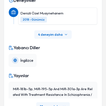
Deneyimler
Denizli Özel Muaynehanem
2018 - Günümüz
4 deneyim daha
Yabancı Diller
İngilizce
Yayınlar
MiR-181b-5p, MiR-195-5p And MiR-301a-3p Are Rel
Ated With Treatment Resistance In Schizophrenia /
Psychiatry Research 245, 200-2062.