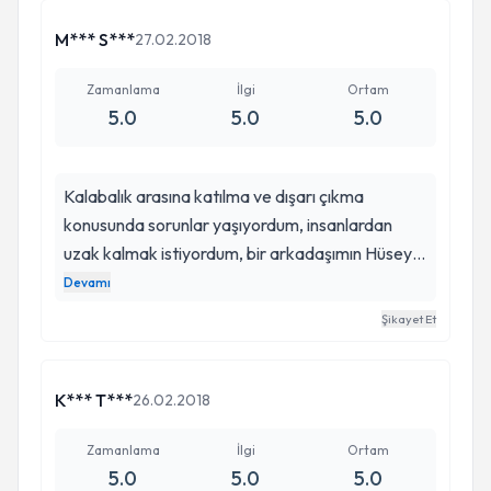
bağladınız Allah sizden razı olsun
M*** S***
27.02.2018
Zamanlama
İlgi
Ortam
5.0
5.0
5.0
Kalabalık arasına katılma ve dışarı çıkma
konusunda sorunlar yaşıyordum, insanlardan
uzak kalmak istiyordum, bir arkadaşımın Hüseyin
beyi tavsiyesi üzerine kendisine başvurdum,
Devamı
uygulamış olduğu tedavi kısa sürede etkisini
Şikayet Et
göstermeye başladı ve şu anda gayet normal bir
hayat sürebiliyorum, kendisine güleryüzünden ve
Hastalarına göstermiş olduğu ilgiden dolayı
K*** T***
26.02.2018
teşekkür ediyorum, gerçekten işinin ehli bir
doktor tavsiye ederim...
Zamanlama
İlgi
Ortam
5.0
5.0
5.0