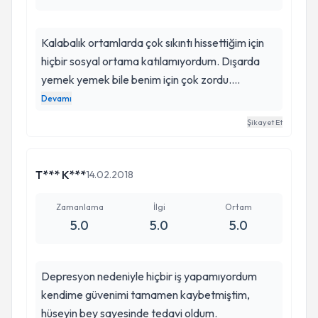
Kalabalık ortamlarda çok sıkıntı hissettiğim için
hiçbir sosyal ortama katılamıyordum. Dışarda
yemek yemek bile benim için çok zordu.
Tamamen içime kapanmıştım. Moralim çok
Devamı
bozuktu. Hiçbirşey yapmak istemiyordum.
Şikayet Et
Hüseyin beye tedaviye başladıktan sonra
şikayetlerim çok azaldı. Kendimi çok daha iyi
hissediyorum. Kendime olan güvenimi tekrar
T*** K***
14.02.2018
kazandım. Doktor beye çok teşekkür ederim
herkese tavsiye ederim.
Zamanlama
İlgi
Ortam
5.0
5.0
5.0
Depresyon nedeniyle hiçbir iş yapamıyordum
kendime güvenimi tamamen kaybetmiştim,
hüseyin bey sayesinde tedavi oldum.