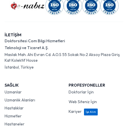
İLETİŞİM
Doktorsitesi Com Bilgi Hizmetleri
Teknoloji ve Ticaret A.Ş.
Maslak Mah. Ahi Evran Cd. A.O.S 55 Sokak No:2 Aksoy Plaza Giriş
Kat Kolektif House
İstanbul, Türkiye
SAĞLIK
PROFESYONELLER
Uzmanlar
Doktorlar İçin
Uzmanlık Alanları
Web Siteniz İçin
Hastalıklar
Kariyer
İşe Alım
Hizmetler
Hastaneler