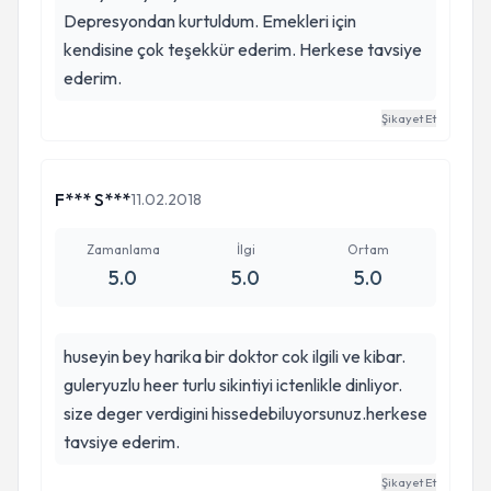
Depresyondan kurtuldum. Emekleri için
kendisine çok teşekkür ederim. Herkese tavsiye
ederim.
Şikayet Et
F*** S***
11.02.2018
Zamanlama
İlgi
Ortam
5.0
5.0
5.0
huseyin bey harika bir doktor cok ilgili ve kibar.
guleryuzlu heer turlu sikintiyi ictenlikle dinliyor.
size deger verdigini hissedebiluyorsunuz.herkese
tavsiye ederim.
Şikayet Et