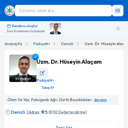
Doktor, klinik ara...
Randevu oluştur
Son İncelenen Uzmanlar
Anasayfa
Psikiyatri
Denizli
Uzm. Dr. Hüseyin Alaç
Uzm. Dr. Hüseyin Alaçam
8
Fotoğraf
Psikiyatri
Uzm. Dr. Hüseyin Alaçam Profil Fotoğrafı
Takip Et
Ölüm Ve Yas, Psikojenik Ağrı, Dürtü Bozuklukları
devamı
Denizli
5.0
1 Adres
(
10
Değerlendirme)
Soru Sor