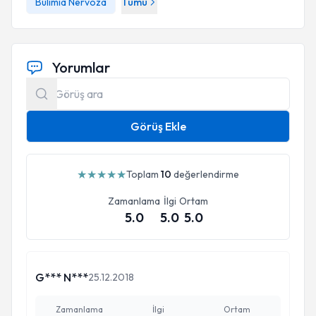
Bulimia Nervoza
Tümü
Yorumlar
Görüş Ekle
★
★
★
★
★
Toplam
10
değerlendirme
Zamanlama
İlgi
Ortam
5.0
5.0
5.0
G*** N***
25.12.2018
Zamanlama
İlgi
Ortam