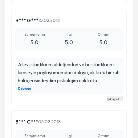
B*** G***
10.02.2018
Zamanlama
İlgi
Ortam
5.0
5.0
5.0
Ailevi sıkıntılarım olduğundan ve bu sıkıntılarımı
kimseyle paylaşamamdan dolayı çok kötü bir ruh
hali içerisindeydim piskolojim cok kötü
durumdaydı taki bir arkadaşımın hüseyin hocayı
Devamı
tavsiye ettiği güne kadar. Tavsiye üzerine gittim
Şikayet Et
gerçekten çok memnun kaldım bende herkese
tavsiye ediyorum.
B*** G***
06.02.2018
Zamanlama
İlgi
Ortam