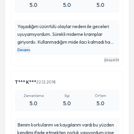
5.0
5.0
5.0
Yaşadığım üzüntülü olaylar nedeni ile geceleri
uyuyamıyordum. Sürekli mideme kramplar
giriyordu. Kullanmadığım mide ilacı kalmadı hatta
mideme hortum bile sallandı, hepsi normal çıktı.
Devamı
En sonunda psikolojik olabileceği söylendi. Bir
Şikayet Et
komşumun tavsiyesi üzerine Hüseyin beye
geldim. Sakince hastasını dinliyor. Bana hayatımı
değiştirme konusunda pek çok tavsiye verdi.
T*** K***
22.12.2018
Çok düşük doz bir ilaç başladi. Onun tavsiyeleri
uyguladim ve verdiği ilaç sayesinde kendimi çok
Zamanlama
İlgi
Ortam
5.0
5.0
5.0
daha iyi hissediyorum. Yıllarca boşu boşuna
doktor doktoe gezmişim. Mide şikayetlerim bile
gecti. Kendisinden çok memnunum, Allah ondan
Benim korkularım ve kaygılarım vardı bu yüzden
razı olsun. Herkese tavsiye ediyorum
kendimi ifade etmekten zorluk yaşıyordum içine